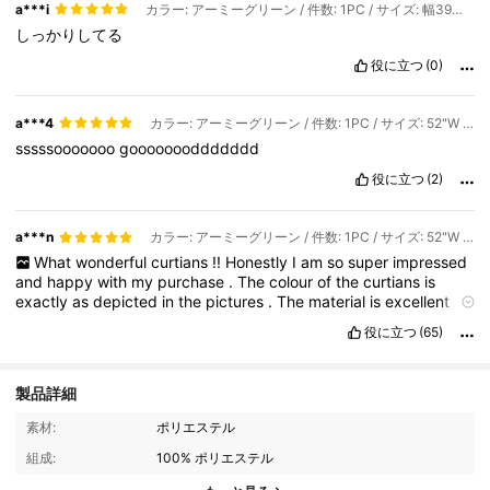
a***i
カラー: アーミーグリーン / 件数: 1PC / サイズ: 幅39インチ x 長さ79インチ(100 x 200cm)
しっかりしてる
役に立つ
(0)
a***4
カラー: アーミーグリーン / 件数: 1PC / サイズ: 52"W x 84"L(132 x 213cm)
sssssooooooo
goooooooddddddd
役に立つ
(2)
a***n
カラー: アーミーグリーン / 件数: 1PC / サイズ: 52"W x 84"L(132 x 213cm)
What
wonderful
curtians
!!
Honestly
I
am
so
super
impressed
and
happy
with
my
purchase
.
The
colour
of
the
curtians
is
exactly
as
depicted
in
the
pictures
.
The
material
is
excellent
equality
,
thick
and
luxurious
.
They
are
very
good
blocking
out
役に立つ
(65)
the
sun
and
heat
.
Very
happy
with
my
purchase
and
would
highly
recommend
of
you
are
looking
for
an
easy
to
hang
,
excellent
quality
curtian
製品詳細
717 フォロワー
4.92
素材:
ポリエステル
組成:
100% ポリエステル
717 フォロワー
4.92