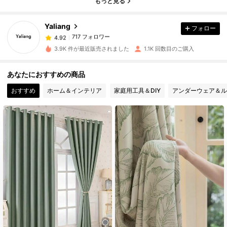
もっと見る
Yaliang
フォロー
717 フォロワー
4.92
r***k
は
1日前
に購入しました
3.9K 件が最近販売されました
1.1K 回数目のご購入
717 フォロワー
4.92
あなたにおすすめの商品
おすすめ
ホーム＆インテリア
家庭用工具＆DIY
アンダーウェア＆ル
717 フォロワー
4.92
717 フォロワー
4.92
717 フォロワー
4.92
717 フォロワー
4.92
717 フォロワー
4.92