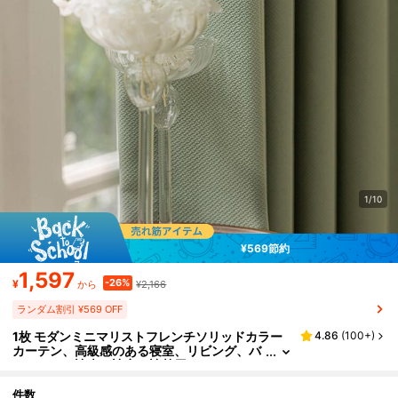
1/10
¥569節約
1,597
-26%
¥
¥2,166
から
ランダム割引 ¥569 OFF
1枚 モダンミニマリストフレンチソリッドカラー
4.86
(
100+
)
カーテン、高級感のある寝室、リビング、バ
ルコニー、遮光、遮音、遮熱用
件数