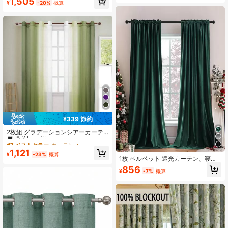
1,505
ィンドウ、ヨーロピアンスタイル
メリカンレトロスタイル、オリーブ
¥
-20%
概算
グリーンカーテン2枚組フック付き、
リビングルームと寝室用
¥339 節約
#7 ベストセラー
カーテン
高リピート率
2枚組 グラデーションシアーカーテ
ン、 グロメット付きウィンドウドレ
#7 ベストセラー
#7 ベストセラー
カーテン
カーテン
ープ、寝室リビングルームの窓処
高リピート率
高リピート率
1,121
理、ホームデコレーション、ルーム
¥
-23%
概算
1枚 ベルベット 遮光カーテン、寝室
#7 ベストセラー
カーテン
デコレーション
リビング 遮光カーテン、フレンチ ラ
高リピート率
856
¥
-7%
概算
グジュアリー レトロ アメリカン ヨ
ーロピアン スタイル ベルベットカー
テン