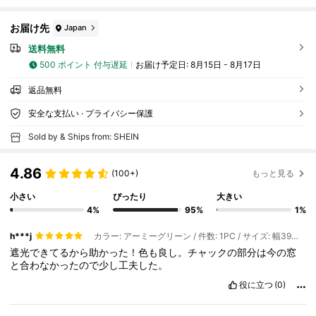
お届け先
Japan
送料無料
500 ポイント 付与遅延
お届け予定日:
8月15日 - 8月17日
返品無料
安全な支払い · プライバシー保護
Sold by & Ships from: SHEIN
4.86
(100+)
もっと見る
小さい
ぴったり
大きい
4%
95%
1%
h***j
カラー: アーミーグリーン / 件数: 1PC / サイズ: 幅39インチ x 長さ79インチ(100 x 200cm)
遮光できてるから助かった！色も良し。チャックの部分は今の窓
と合わなかったので少し工夫した。
役に立つ
(0)