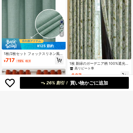
9
¥125 節約
1枚/2枚セット フォックスリネン風カ
ーテン、リビングルーム寝室のプラ
717
¥
-15%
概算
イバシーに適しています、ラスティ
1枚 新緑のガーデニア柄 100%遮光カ
ックな麻布織りの半透明グロメット
ーテン、リビング、寝室、オフィ
高リピート率
付きカーテン、ベージュ、セージブ
ス、パーティー、日常装飾用の断熱
ルー、ダークグレー、ホワイトカー
887
カーテン。表面にプリントパター
¥
-17%
概算
テン
ン、裏面に黒色フィルム複合。黒色
買い物かごに追加
26% 割引！
フィルム素材が好きでない方は慎重
にご購入ください。