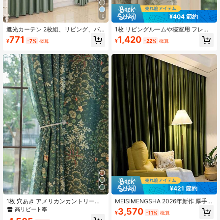
¥404 節約
10
717 フォロワー
4.92
遮光カーテン 2枚組、リビング、バ
1枚 リビングルームや寝室用 フレン
ルコニー、ダイニング、寝室、家
チレトロ柄の遮光カーテン、断熱&日
771
1,420
¥
-7%
概算
¥
-22%
概算
庭・オフィスに適しています、グロ
よけ効果
メット付きで簡単設置
717 フォロワー
4.92
¥421 節約
1枚 穴あき アメリカンカントリー調
MEISIMENGSHA 2026年新作 厚手無
フローラル柄 遮光カーテン リビング
地ブラックアウトベルベットカーテ
高リピート率
3,570
¥
-11%
概算
ルーム、寝室、バルコニー、ベイウ
ン、ミニマリストラグジュアリーア