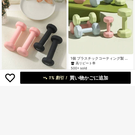
ムワークアウト、ジムウェイト、ウ
ェイト、女性、男性
#3 ベストセラー
に ダンベル
高リピート率
#3 ベストセラー
#3 ベストセラー
に ダンベル
に ダンベル
1個 プラスチックコーティング製 滑
り止めダンベル、フィットネス愛好
高リピート率
高リピート率
家、若者、オフィスワーカーの屋内/
500+ sold
#3 ベストセラー
に ダンベル
屋外でのプッシュアップ、スクワッ
568
高リピート率
¥
-1%
概算
ト、ヨガ、レッグリフト、ヒップア
買い物かごに追加
1% 割引！
ップ(脚/尻トレーニング用品)に適し
ています ジムアクセサリー
1個1kgヨガフィットネスフラットヘ
ッドフロスト加工メンズ&レディース
#7 高評価
ダンベル
エクササイズダンベル ジムアクセサ
585
¥
-5%
概算
リー