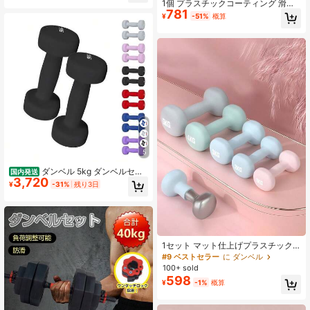
37K フォロワー
ウエイト 女性用ダンベル 男性用ダン
1個 プラスチックコーティング 滑り
4.87
781
ベル
止め ダンベル、フィットネス愛好
¥
-51%
概算
家、若者、オフィスワーカー向け室
内/屋外でのプッシュアップ、スクワ
ット、ヨガ、レッグリフト、グルー
37K フォロワー
4.87
トブリッジなどに適しています(脚/尻
トレーニング器具) ジムアクセサリー
5
ダンベル 5kg ダンベルセッ
国内発送
3,720
ト 2個セット 女性 カラーダンベル 固
¥
-31%
残り3日
定式ダンベル おもり 自宅 かわいい
トレーニング ヘキサゴンダンベル ボ
クシングダンベル
1セット マット仕上げプラスチック
ダンベルセット、ストレングストレ
#9 ベストセラー
に ダンベル
ーニングとヨガに適しています。鋳
100+ sold
鉄製、ユニセックス、自宅とジムに
598
¥
-1%
概算
最適、滑り止めハンドル、軽量でポ
ータブル、筋力強化、複数サイズ展
開、体操選手、クリスマス、新年、