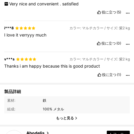
Very
nice
and
convenient
.
satisfied
役に立つ
(5)
i***8
カラー: マルチカラー / サイズ: 紫2 kg
I
love
it
verryyy
much
役に立つ
(0)
v***s
カラー: マルチカラー / サイズ: 紫2 kg
Thanks
i
am
happy
because
this
is
good
product
役に立つ
(1)
製品詳細
素材:
鉄
37K フォロワー
4.87
組成:
100% メタル
もっと見る
37K フォロワー
4.87
Abodelis