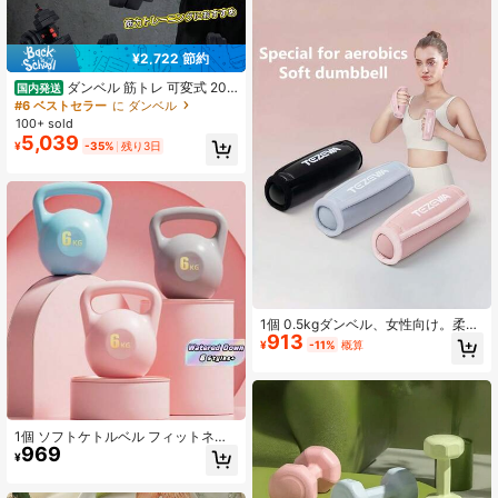
バレンタインデー、新学期シーズン
の贈り物に最適
¥2,722 節約
ダンベル 筋トレ 可変式 20k
国内発送
g 40kg ダンベルセット 2個セット 2
#6 ベストセラー
に ダンベル
セット バーベル プレート 可変ダン
100+ sold
ベル カラーダンベル 筋トレグッズ
5,039
¥
-35%
残り3日
ウエイト ワンタッチ
1個 0.5kgダンベル、女性向け。柔ら
913
かくコンパクトなダンベル、ヨガ、
¥
-11%
概算
ジョギング、ホームフィットネスト
レーニングに適しています。グリッ
プは快適で、筋力向上とボディシェ
イプを助け、日常的な運動に便利で
す。
1個 ソフトケトルベル フィットネス
969
ホーム ポータブル 水入りケトルベ
¥
ル、スクワットトレーニング ダンベ
ル 男女兼用、ジム、スポーツ、ホー