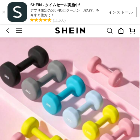
SHEIN - タイムセール実施中!
×
アプリ限定の500円OFFクーポン「JPAPP」を
インストール
今すぐ使おう！
(11,600)