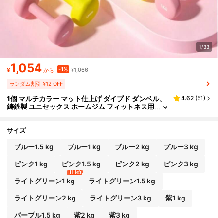
1/33
1,054
-1%
¥
¥1,066
から
ランダム割引 ¥12 OFF
1個 マルチカラー マット仕上げ ダイプド ダンベル、
4.62
(
51
)
鋳鉄製 ユニセックス ホームジム フィットネス用
品 ジムアクセサリー、スポーツ、ジム、ホーム
エクササイズ、ダンベル、ジムウェイト、ウェイ
ト、女性用ダンベル、男性用ダンベル
サイズ
ブルー1.5 kg
ブルー1 kg
ブルー2 kg
ブルー3 kg
ピンク1 kg
ピンク1.5 kg
ピンク2 kg
ピンク3 kg
10 left
ライトグリーン1 kg
ライトグリーン1.5 kg
ライトグリーン2 kg
ライトグリーン3 kg
紫1 kg
パープル1.5 kg
紫2 kg
紫3 kg