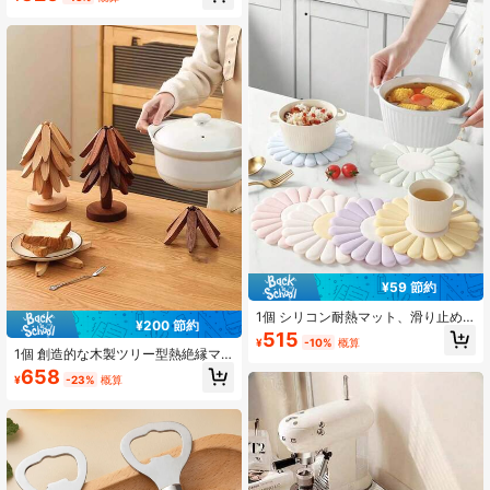
トセット、クリスマスの調理ギフト
セット
¥59 節約
1個 シリコン耐熱マット、滑り止め
¥200 節約
と耐熱性、キッチンカウンターに最
515
¥
-10%
概算
適、熱い料理を置くのに理想的。モ
1個 創造的な木製ツリー型熱絶縁マ
ダンデザイン、鍋、ボウル、フライ
ット、竹製ダイニングテーブルプレ
658
パンを置くことができます。エレガ
¥
-23%
概算
ースマット、鍋敷き、カップコース
ントなデイジー柄シリコンプレース
ター、熱い料理、鍋、ボウル、ティ
マット、耐熱性と簡単お手入れ、コ
ーポット、サーマルコンテナ、鍋パ
ースターと耐熱マットとして使用で
ッド、コースターに適しています
きます。