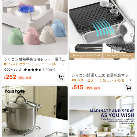
シリコン耐熱手袋 2個セット、電子
レンジ手袋、オーブンミトン、ミニ
#1 ベストセラー
に シリコーン 鍋つかみとオーブンミット
クッキング、ベーキング、グリル用
600+ sold
(1000+)
手袋、キッチン必需品
シリコン製 滑り止め 食器乾燥マット
252
¥
-5%
概算
排水設計 耐熱性 お手入れ簡単 カウ
#8 ベストセラー
に 新しい その他のキッチンツール
ンター・シンク・冷蔵庫対応 2スタ
515
イル展開 キッチンを乾燥に保つ クリ
¥
-15%
概算
スマス・ハロウィンギフトに最適