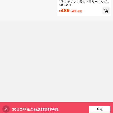
1個 ステンレス製カトラリーホルダ
ー、多目的スプーン・フォークホル
90+ sold
ダー、サイズ・カラー選択可、箸立
489
¥
-4%
概算
て、家庭用キッチン、ダイニングテ
ーブル、ダイニングルームに適
30%OFF＆全品送料無料特典
買い物かごに追加
登録
4% 割引！