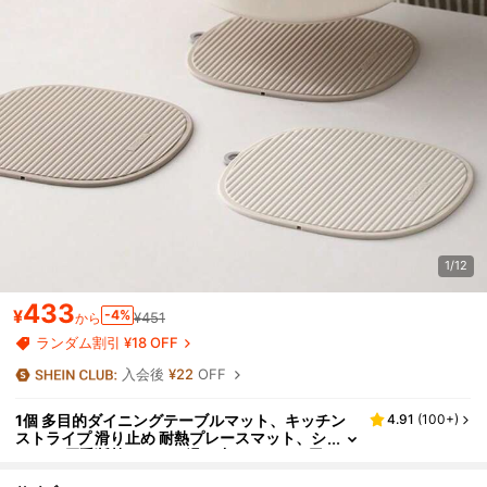
1/12
433
¥
-4%
¥451
から
ランダム割引 ¥18 OFF
入会後
¥22
OFF
1個 多目的ダイニングテーブルマット、キッチン
4.91
(
100+
)
ストライプ 滑り止め 耐熱プレースマット、シ
リコン 厚手断熱パッド、滑り止めキッチン用
品、実用的な休日のホームギフト