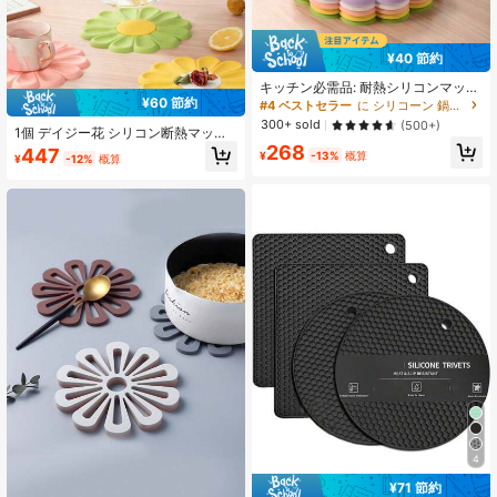
¥40 節約
キッチン必需品: 耐熱シリコンマッ
ト、滑り止めデイジーカッティング
¥60 節約
#4 ベストセラー
に シリコーン 鍋つかみとオーブンミット
ボードプロテクター、鍋敷き、食器
300+ sold
(500+)
1個 デイジー花 シリコン断熱マッ
洗い機対応の装飾品(ボウル、プレー
ト、ミニマリスト かわいい和風シリ
268
ト、カウンタートップ用)
447
¥
-13%
概算
¥
-12%
概算
コンプレースマット、コースター、
耐熱鍋敷き
4
¥71 節約