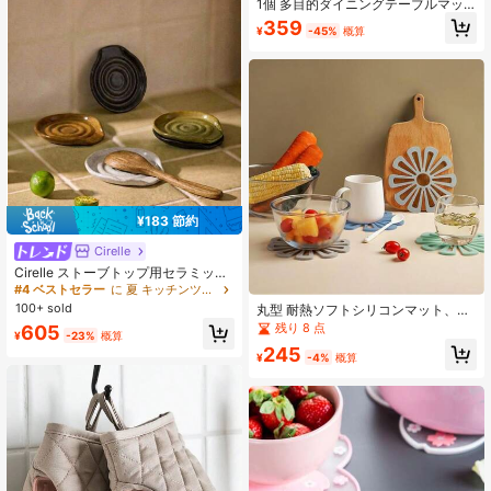
1個 多目的ダイニングテーブルマッ
ト、キッチン ストライプ 滑り止め
359
¥
-45%
概算
耐熱プレースマット、シリコン 厚手
断熱パッド、滑り止めキッチン用
品、実用的な休日のホームギフト
¥183 節約
Cirelle
Cirelle ストーブトップ用セラミック
スプーンレスト 1個/4個入り、モダ
#4 ベストセラー
に 夏 キッチンツールとガジェット
ンファームハウススタイルのデコレ
100+ sold
丸型 耐熱ソフトシリコンマット、滑
ーションアクセサリー(スパチュラ、
り止め断熱パッド、ホームデスクト
残り 8 点
605
スプーン、トングなどに)
¥
-23%
概算
ップティーカップ コーヒーカップ ボ
245
ウル プレート プレースマット、クリ
¥
-4%
概算
エイティブな花びらデザイン、キッ
チン必需品、ホームデコレーショ
ン、鍋マット、コースター