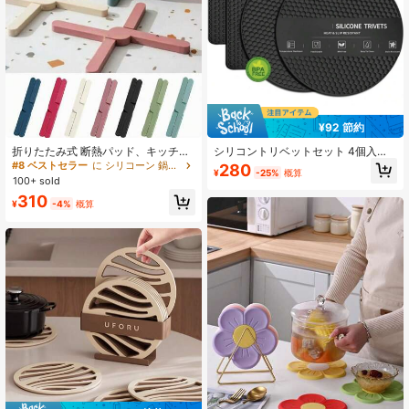
60K フォロワー
4.88
60K フォロワー
4.88
¥92 節約
60K フォロワー
4.88
折りたたみ式 断熱パッド、キッチン
シリコントリベットセット 4個入り -
ポットマット、シリコン製 滑り止め
耐熱 滑り止め鍋マット、キッチン鍋
#8 ベストセラー
に シリコーン 鍋つかみとオーブンミット
280
¥
-25%
概算
耐熱パッド、クロスデザイン、家庭
パン断熱パッド、手洗いシリコンマ
100+ sold
用キッチンに必需品、キッチン用品&
ット、万能缶切りとコースター
60K フォロワー
4.88
310
機器、実用的なクリスマスギフト
¥
-4%
概算