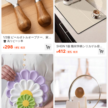
1/2個 ビールボトルオープナー、家庭
用 無垢材ハンドル ローズゴールド
高リピート率
クリエイティブ 垂直 ステンレススチ
SHEIN 1個 幾何学柄シリカゲル排水
298
ール ボトルオープナー、ホームバー
¥
-4%
概算
マット、キッチン食器乾燥マット、
412
ツール、夏ワインアクセサリー
¥
-6%
概算
洗えるバーマット、耐熱パッド、テ
ーブルプロテクター、ホームキッチ
ンダイニングデコレーション、食器
アクセサリー