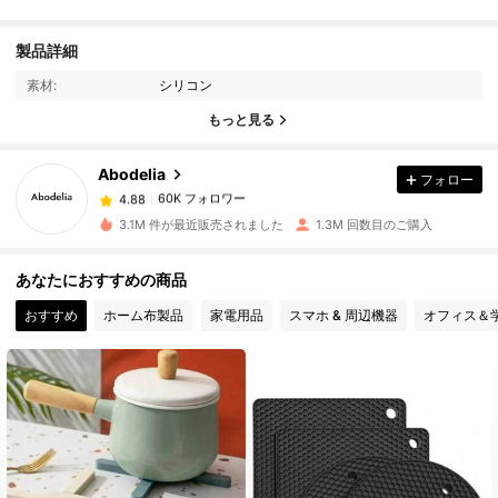
60K フォロワー
4.88
製品詳細
素材:
シリコン
60K フォロワー
4.88
もっと見る
Abodelia
フォロー
60K フォロワー
4.88
c***u
は
18時間前
に購入しました
3.1M 件が最近販売されました
1.3M 回数目のご購入
60K フォロワー
4.88
あなたにおすすめの商品
おすすめ
ホーム布製品
家電用品
スマホ & 周辺機器
オフィス＆
60K フォロワー
4.88
60K フォロワー
4.88
60K フォロワー
4.88