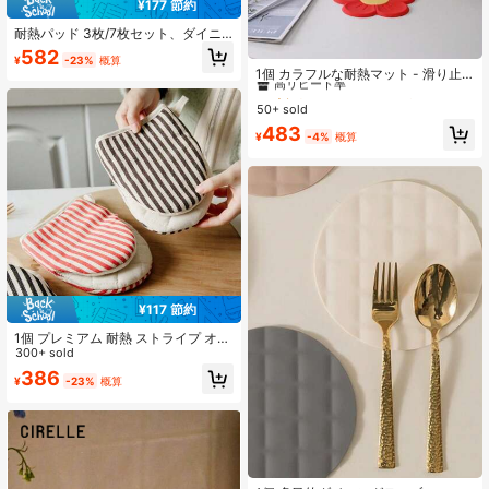
¥177 節約
耐熱パッド 3枚/7枚セット、ダイニ
ングテーブルマット、高級コースタ
#4 高評価
鍋つかみとオーブンミット
582
¥
-23%
概算
ー、家庭用プレースマット、鍋つか
高リピート率
1個 カラフルな耐熱マット - 滑り止
み、滑り止め耐熱パッド、キッチン
め 断熱キッチンカウンターパッド -
#4 高評価
#4 高評価
鍋つかみとオーブンミット
鍋つかみとオーブンミット
野菜マット、ボウル&プレートマット
熱い食器に最適なトリベットマット
50+ sold
高リピート率
高リピート率
- ファッショナブルなデイジー柄シ
#4 高評価
鍋つかみとオーブンミット
483
リコンテーブルマット、鍋やフライ
¥
-4%
概算
高リピート率
パンに適しています - 耐熱性 & 簡単
に洗えるコースターとプレースマッ
ト
¥117 節約
1個 プレミアム 耐熱 ストライプ オー
ブンミトン - 焦げ付き防止、断熱、
300+ sold
滑り止め、握りやすいベーキンググ
386
¥
-23%
概算
ローブ - 家庭料理人と専門家のため
のキッチン必需品