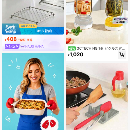
¥56 節約
408
¥
-12%
概算
HAUS HANA
GCTECHING 1個 ピクルス容器
NEW
フィルター付き、ウェット&ドライ分
1,020
¥
離、キュウリ、オリーブなどの食品
の漬物作りに適しています、フォー
ク付き、漏れ防止シール、逆さまに
して使用可能、再利用可能、キュウ
リ、オリーブなどの保存に適してい
ます。