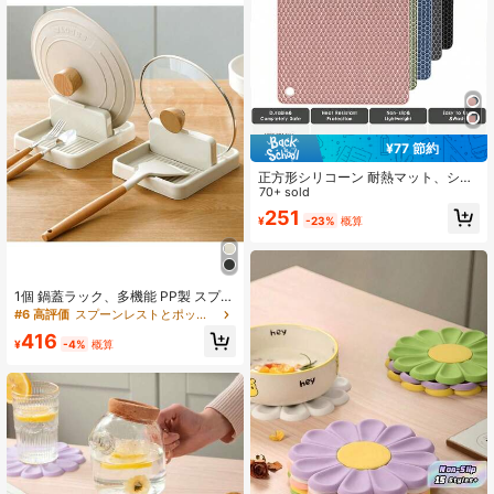
¥77 節約
正方形シリコーン 耐熱マット、シリ
コーン 耐熱 滑り止めパッド、ハニカ
70+ sold
ム シリコーンキッチン&ダイニング
251
¥
-23%
概算
テーブルマット、多機能 耐熱パッ
ド、コースター、スプーンレスト、
調理とダイニングに適しています
1個 鍋蓋ラック、多機能 PP製 スプー
ンホルダー、便利なキッチンカウン
#6 高評価
スプーンレストとポットクリップ
ター収納オーガナイザー
416
¥
-4%
概算