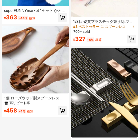
superFUNNYmarket 1セット かわい
い赤いロブスターの爪シリコーンオ
363
¥
-44%
概算
ーブンミット、厚手の滑り止め キッ
1/3個 硬質プラスチック製 排水マッ
チンポットホルダー、ユニークなロ
ト付き調理器具ホルダー、スプー
#3 ベストセラー
に スプーンレストとポットクリップ
ブスターの爪型キッチン手袋、料
ン、トングなどの家庭用キッチン用
700+ sold
理、ベーキング、グリル、エアフラ
品に適したキッチンアクセサリーラ
イヤーなどの日常的なキッチン用
327
ック、多機能耐熱鍋蓋ラック、スパ
¥
-4%
概算
品、シリコン製の家庭用品、快適で
チュラ収納ラック、折りたたみ式鍋
握りやすい耐熱キッチン手袋
蓋ラックとスプーンラック
1個 ローズウッド製スプーンレス
ト、高耐熱性 調理器具オーガナイザ
高リピート率
ーラック スパチュラ、ラドル、キッ
458
チンカウンター収納
¥
-4%
概算