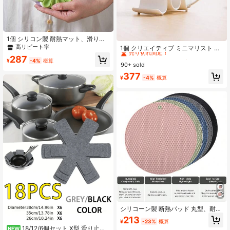
#10 ベストセラー
に スプーンレストとポットクリップ
1個 シリコン製 耐熱マット、滑り止
め、キッチンカウンターに最適、熱
高リピート率
売り切れ間近！
1個 クリエイティブ ミニマリスト 波
い食器を置くのに最適。モダンデザ
型鍋蓋ホルダー、プラスチック製調
#10 ベストセラー
#10 ベストセラー
に スプーンレストとポットクリップ
に スプーンレストとポットクリップ
287
イン、鍋やフライパンを置くことが
¥
-4%
概算
理器具ラック、カウンタートップキ
90+ sold
売り切れ間近！
売り切れ間近！
できます。シック なデイジー柄シリ
ッチン収納ラック、スプーン&箸ホル
コンプレースマット、耐熱性があ
#10 ベストセラー
に スプーンレストとポットクリップ
377
ダー、キッチンアクセサリー、キッ
¥
-4%
概算
り、お手入れが簡単。コースターや
売り切れ間近！
チン調理器具、キッチン スプーンレ
トリベットとしても使用できます。
スト、キッチン スプーンラック、ス
プーンホルダー
シリコーン製 断熱パッド 丸型、耐熱
滑り止め マット、ハニカム シリコー
213
¥
-23%
概算
ン キッチン&ダイニングテーブルマ
18/12/6個セット X型 滑り止め
NEW