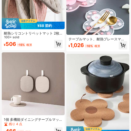
¥88 節約
耐熱シリコントリベットマット 2枚
セット - 多目的鍋つかみ、電子レン
100+ sold
テーブルマット、耐熱プレースマッ
ジ用ホットパッド、鍋つまみホルダ
ト、PVC耐熱マット、シリコンコー
506
1,026
¥
-15%
概算
ー、厚手パッド入りキッチンカウン
¥
-10%
概算
スター、熱い鍋、ボウル、皿、カッ
ターマット、魚型鍋つかみ、ベーキ
プを置ける、滑り止め、耐熱、テー
ング、電子レンジ、オーブンの熱絶
ブルトップを保護、高温耐性、お手
縁
入れ簡単、防水、防油、複数のサイ
ズ展開、ホームレストランキッチン
必需品、高い美的価値、実用的なテ
ーブルウェアマット、多目的、ミニ
マリスト多用途
1個 多機能ダイニングテーブルマッ
ト、キッチンストライプ 滑り止め 耐
残り 4 点
熱プレースマット、シリコン厚手断