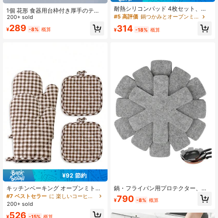
耐熱シリコンパッド 4枚セット、鍋
1個 花形 食器用台枠付き厚手のテー
やボウルに適しています。耐熱カウ
#5 高評価
鍋つかみとオーブンミット
ブルマット、食卓用断熱マット、耐
200+ sold
ンターマット、プレースマット、コ
熱マット、家庭用プレートマット、
289
314
ースター、トリベットマット、大型
¥
-8%
概算
¥
-18%
概算
花形滑り止め茶カップマット
カップマットとしても使用可能
¥92 節約
キッチンベーキング オーブンミトン
鍋・フライパン用プロテクター、重
& ポットホルダー 2枚/4枚セット、
ね置き用厚手プロテクター、12枚セ
#7 ベストセラー
に 楽しいコーヒータイム キッチンツールとガジェット
790
¥
-8%
概算
グリーンチェック & コーヒーチェッ
ット、4種類のサイズ、重ね置き用セ
200+ sold
ク、両面キルト 洗濯可能 耐熱グロー
パレーター
526
ブ、調理用断熱グローブ、トリベッ
¥
-15%
概算