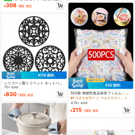
ット、多機能 断熱パッド、コースタ
フェルト鍋パッド - 引っかき傷防止
ー、スプーンレスト、調理とダイニ
308
¥
-8%
概算
耐熱 多層キッチン用品保護パッド、
ングに適しています
3サイズ展開の再利用可能な鍋分離パ
ッド/重ね置き鍋蓋プロテクター/鍋蓋
分離パッド、持ち運び可能な収納デ
ザイン、キッチンアクセサリー、多
層素材
¥119 節約
シリコーン製トリベット ホットパッ
¥30 節約
ド 台所用品 熱さまし 台カバー 3個セ
70+ sold
ット
500枚 伸縮性食品保存フィルム - 伸
830
¥
-13%
概算
縮性透明プレートカバー、再利用可
#1 ベストセラー
に マルチカラー 食品カバー
能、多機能、無臭キッチンラップ、
4.7k+ sold
防塵、家庭、レストラン、ピクニッ
215
クに適しています - すべてのプレー
¥
-12%
概算
トサイズに対応、ピクニック必需品 |
装飾用包装フィルム | 再利用可能な
プラスチックフィルム、食品プラス
チックフィルム、キッチン必需品