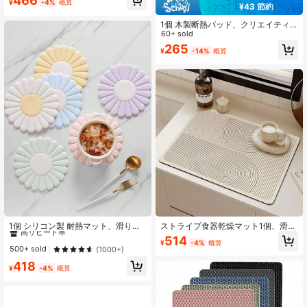
466
熱パッド、滑り止めキッチン用品、
¥
-4%
概算
¥43 節約
実用的なホリデーホームギフト
1個 木製断熱パッド、クリエイティ
ブな花柄鍋つかみ、ダイニングテー
60+ sold
ブル、バレンタインデー、バレンタ
265
¥
-14%
概算
インウェディング、誕生日に
#2 ベストセラー
に シリコーン 鍋つかみとオーブンミット
高リピート率
1個 シリコン製 耐熱マット、滑り止
ストライプ食器乾燥マット1個、滑り
め、キッチンカウンターに最適、熱
止めキッチンカウンターマット、シ
#2 ベストセラー
#2 ベストセラー
に シリコーン 鍋つかみとオーブンミット
に シリコーン 鍋つかみとオーブンミット
514
¥
-4%
概算
い食器を置くのに最適。モダンデザ
ンクとカウンタートップ用の吸収性
高リピート率
高リピート率
500+ sold
(1000+)
イン、鍋やフライパンを置くことが
と速乾性のテーブルマット、食器乾
#2 ベストセラー
に シリコーン 鍋つかみとオーブンミット
418
できます。シック なデイジー柄シリ
燥ラックに適合
¥
-4%
概算
高リピート率
コンプレースマット、耐熱性があ
り、お手入れが簡単。コースターや
トリベットとしても使用できます。