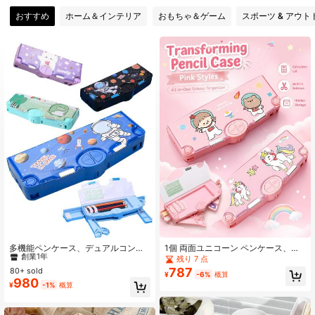
21 フォロワー
4.93
おすすめ
ホーム＆インテリア
おもちゃ＆ゲーム
スポーツ & アウト
#10 ベストセラー
に ABS ペン、鉛筆、マーカーケース
創業1年
多機能ペンケース、デュアルコンパ
1個 両面ユニコーン ペンケース、大
ートメントステーショナリーボック
容量多機能カートゥーン文房具ボッ
残り 7 点
#10 ベストセラー
#10 ベストセラー
に ABS ペン、鉛筆、マーカーケース
に ABS ペン、鉛筆、マーカーケース
ス - カートゥーンパターンステーシ
クス、美的なペンポーチオーガナイ
787
80+ sold
創業1年
創業1年
¥
-6%
概算
ョナリーセット、ポップアップはさ
ザー、女の子、男の子、幼稚園 & 小
980
#10 ベストセラー
に ABS ペン、鉛筆、マーカーケース
¥
-1%
概算
み、定規、テープ、消しゴム、鉛筆
学生、学校用品
創業1年
削りが含まれる、必需品の学校用品