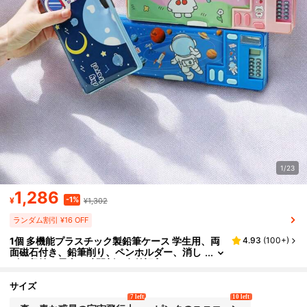
1/23
1,286
-1%
¥
¥1,302
ランダム割引 ¥16 OFF
1個 多機能プラスチック製鉛筆ケース 学生用、両
4.93
(
100+
)
面磁石付き、鉛筆削り、ペンホルダー、消し
ゴム収納、電卓、時間割、名前記入スペース
付き、ペンケース、スクールバッグ、文房具
サイズ
7 left
10 left