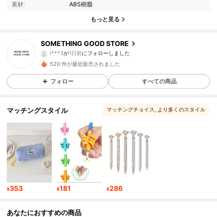
素材:
ABS樹脂
21 フォロワー
4.93
もっと見る
21 フォロワー
4.93
SOMETHING GOOD STORE
21 フォロワー
4.93
520 件が最近販売されました
21 フォロワー
4.93
フォロー
すべての商品
21 フォロワー
4.93
マッチングスタイル
マッチングチョイス
, より多くのスタイル
21 フォロワー
4.93
21 フォロワー
4.93
21 フォロワー
4.93
353
181
286
¥
¥
¥
21 フォロワー
4.93
あなたにおすすめの商品