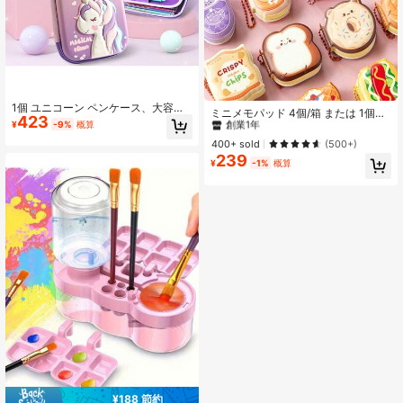
#4 ベストセラー
マルチカラー スティッキーノート
1個 ユニコーン ペンケース、大容量
創業1年
ミニメモパッド 4個/箱 または 1個ラ
423
レイヤード文房具ボックス、3D EVA
¥
-9%
概算
ンダム、ストレス解消ステッカー 携
#4 ベストセラー
#4 ベストセラー
マルチカラー スティッキーノート
マルチカラー スティッキーノート
素材、メッシュポケット仕切りデザ
帯用チェーン付き、かわいいステッ
創業1年
創業1年
400+ sold
(500+)
イン便利な文房具収納ボックス、防
カーメモパッド文房具、オフィス&勉
水・耐衝撃、新学生向けカラフルペ
239
#4 ベストセラー
マルチカラー スティッキーノート
強に適し、新学期ギフト 学用品
¥
-1%
概算
ンケース、漫画ペンケース
創業1年
¥188 節約