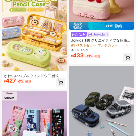
¥115 節約
Joivida
Joivida 1個 クリエイティブな鉛筆
箱、メイクアップバッグ&ペンケー
#5 ベストセラー
マルチカラー 鉛筆バッグ
ス、大容量の文房具収納バッグ、女
400+ sold
性へのギフト、旅行、デスクトップ
433
¥
-21%
概算
オーガナイザー
かわいいバブルウィンドウ二層式筆
427
箱、かわいい日本風DIYカスタマイズ
¥
-7%
概算
可能なペンボックス、大容量キッズ
文房具収納ボックス、新学期学生用
品