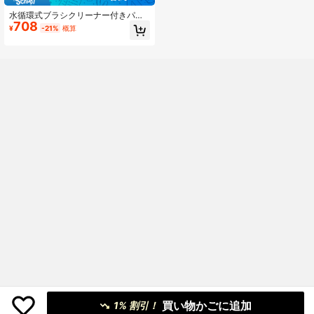
水循環式ブラシクリーナー付きパレ
708
ット、ABS素材アーティストブラシ
¥
-21%
概算
洗浄カップホルダー、ブラシラッ
ク、アクリル水彩ブラシ自動洗浄ツ
ール、理想的なアート用品ギフト、
入学準備、学習用品
買い物かごに追加
1% 割引！