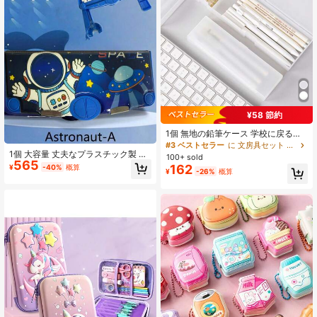
¥58 節約
1個 無地の鉛筆ケース 学校に戻る、
ペンケース、学用品バッグ 学校シー
#3 ベストセラー
に 文房具セット ペン、鉛筆、マーカーケース
ズンの学生用品に適しています ペン
1個 大容量 丈夫なプラスチック製 多
100+ sold
565
収納ボックス、クリスマスプレゼン
機能 二層式 漫画柄 ペンケース 文房
162
¥
-40%
概算
¥
-26%
概算
ト 多機能文房具ボックス、半透明ペ
具ボックス 学生 学校 勉強部屋 入学
ンボックス
準備 必需品 文房具ギフト