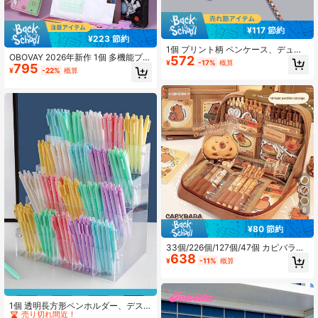
¥117 節約
¥223 節約
1個 プリント柄 ペンケース、デュア
OBOVAY 2026年新作 1個 多機能プラ
572
ルレイヤー大容量 文房具オーガナイ
¥
-17%
概算
795
スチック文房具ボックス、クリエイ
ザーバッグ 学校に戻る、ペンポー
¥
-22%
概算
ティブな両面磁気ペンケース、学生
チ、スクールバッグ
向け。鉛筆削り、ペンホルダー、消
しゴムボックス、コンピューター、
時間表付き、自分の名前が書けま
す。新学期シーズンに必須。学生文
房具、学校用品、文房具収納ツー
ル、新学期シーズン、学校使用に適
しています
8
¥80 節約
33個/226個/127個/47個 カピバラ文
638
房具セット、かわいいカピバラペン
¥
-11%
概算
ケース、多層式学生文房具ボック
ス、ステッカー、キーホルダー、ブ
ローチなどのギフトアイテムが含ま
#7 ベストセラー
に 鉛筆ケース
れます
売り切れ間近！
1個 透明長方形ペンホルダー、デス
クオーガナイザー、文房具店ディス
#7 ベストセラー
#7 ベストセラー
に 鉛筆ケース
に 鉛筆ケース