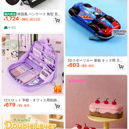
韓国風 ペンケース 角型 見開
国内発送
1,724
き式 ハンドル付き 学生用 大容量 文
¥
-29%
残り2日
房具ペンケース 文具バッグ 収納 筆
箱 新作
4-5日
3Dスポーツカー 筆箱 キッズ用 大容
603
量 ペン、マーカー、クレヨン、美術
¥
-6%
概算
用品収納 クールなレースカー デザイ
ン 男の子女の子学用品 丈夫なジッパ
ー式 学校 クラス 旅行 クリスマスプ
レゼント 誕生日プレゼント 1個入り
12スロット 学校・オフィス用収納バ
679
ッグ、90°開口、多層収納バックパッ
¥
-1%
概算
ク/デスクオーガナイザー、ジッパー
付きコンパートメント、かわいいソ
フトカラーパレット - 学生とプロフ
ェッショナルのための理想的な新学
期ギフト、キャンパス文房具