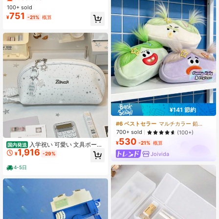
プレイスタンド、デスクトップ収
100+ sold
売り切れ間近！
売り切れ間近！
納、学校に戻る、学用品、ペンケー
751
#7 ベストセラー
に 鉛筆ケース
¥
-21%
概算
ス、ペンポーチ、通学バッグ
売り切れ間近！
¥141 節約
#6 ベストセラー
マルチカラー 鉛筆バッグ
700+ sold
(100+)
530
¥
-21%
概算
入学祝い 可愛い 文具ポーチ
国内発送
1,916
多機能 筆箱 女の子 プチプラ 推し活
Joivida
¥
-29%
グッズ 収納 バッグ 韓国系 おしゃれ
高校生 通学 ギフト プレゼント 新生
4-5日
活 白 水玉 スター 貝殻 デザイン