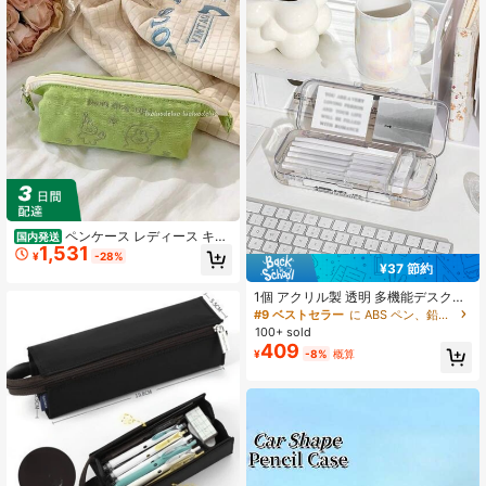
ペンケース レディース キャ
国内発送
1,531
ンバス素材 大容量 収納力抜群 シン
¥
-28%
プルデザイン 可愛い カートゥーン
¥37 節約
学校・通学 学生向け
1個 アクリル製 透明 多機能デスクト
ップオーガナイザーボックス、写真/
#9 ベストセラー
に ABS ペン、鉛筆、マーカーケース
ポストカード ディスプレイスタン
100+ sold
ド、ペンホルダー、仕切り付き文房
409
¥
-8%
概算
具収納、オフィス、寝室、メイクア
ップに最適なミニマルデザイン