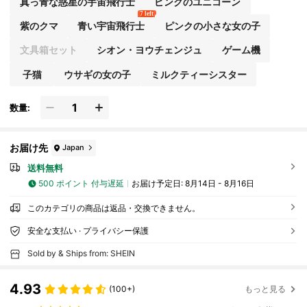
真っ青な惑星の宇宙飛行士
ピンクのユニコーン
7 left
紫のクマ
青い宇宙飛行士
ピンクの小さな女の子
文具箱セット
シオン・ヨウチェンジュ
ゲーム機
子猫
ウサギの女の子
ミルクティーシスター
数量:
お届け先
Japan
送料無料
500 ポイント 付与遅延
お届け予定日:
8月14日 - 8月16日
このカテゴリの商品は返品・交換できません。
安全な支払い · プライバシー保護
Sold by & Ships from: SHEIN
4.93
(100+)
もっと見る