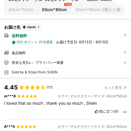
7 left
40cm*50cm
50cm*80cm
50cm*80cm 2個入り箱
お届け先
Japan
送料無料
500 ポイント 付与遅延
お届け予定日:
8月13日 - 8月15日
返品無料
安全な支払い · プライバシー保護
Sold by & Ships from: SHEIN
4.45
(11)
もっと見る
m***8
カラー: マルチカラー / サイズ: 40cm*50cm
I
loved
that
so
much
,
thank
you
so
much
,
Shein
役に立つ
(0)
A***0
カラー: マルチカラー / サイズ: 30cm*40cm