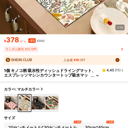
1/16
378
-3%
¥
¥390
から
ランダム割引 ¥12 OFF
入会後
¥19
OFF
1個 キノコ柄 吸水性ディッシュドライングマット、
4.45
(
11
)
エスプレッソマシンカウンタートップ吸水マッ
ト、シンク排水マット、柔らかいファウセット
吸水マット、バスルームシンクカップマット、ホー
ム&キッチンアクセサリー
カラー: マルチカラー
サイズ
2 left
2 left
20センチメートル*30センチメートル
30cm*40cm