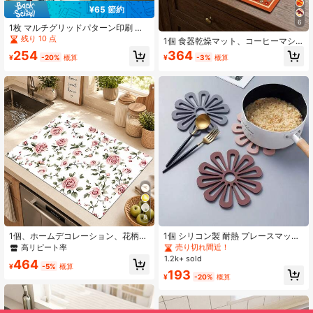
¥65 節約
6
1枚 マルチグリッドパターン印刷 水
切りマット、新しい吸収性のあるキ
残り 10 点
1個 食器乾燥マット、コーヒーマシ
ッチンカウンター乾燥マット、キッ
ンマット、ヴィンテージ柄食器乾燥
254
364
チン食器乾燥マット - プレースマッ
¥
-20%
概算
¥
-3%
概算
マット、キッチンカウンター吸水性
ト、ソフトな珪藻土 滑り止め 速乾マ
滑り止めマット、ダイニングテーブ
ット、キッチンカウンター、コーヒ
ル耐熱プレースマット、ホリデーホ
ーマシン、エスプレッソマシンなど
ームバーデコレーションマット、ボ
に適しています。
ウル&プレート排水マット、多目的デ
スクトップ吸水乾燥マット、ルーム
デスクトップ保護マット、ホリデー
ギフト、キッチンデコレーション
#1 ベストセラー
に マルチカラー プレイスマット
8
売り切れ間近！
#1 ベストセラー
#1 ベストセラー
に マルチカラー プレイスマット
に マルチカラー プレイスマット
1個、ホームデコレーション、花柄プ
1個 シリコン製 耐熱 プレースマッ
リント ディッシュドライイングマッ
ト、トリベットマット、ダイニング
高リピート率
売り切れ間近！
売り切れ間近！
ト、エスプレッソマシン カウンター
テーブルマット、カップコースタ
1.2k+ sold
#1 ベストセラー
に マルチカラー プレイスマット
464
トップ 吸収マット、シンク排水マッ
ー、滑り止め、耐熱、防水、丸型、
¥
-5%
概算
売り切れ間近！
193
ト、ソフト蛇口吸収マット、シンク
熱い料理、鍋、カップに適していま
¥
-20%
概算
カップマット、キッチン用品、バス
す - 手洗いのみ、耐久性のあるナイ
ルーム用品
ロン素材