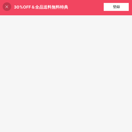
30%OFF＆全品送料無料特典
買い物かごに追加
登録
3% 割引！
¥76 節約
1個 食器乾燥マット、コーヒーマシ
ンマット、ヴィンテージの花とチョ
301
¥
-20%
概算
ウのパターン、キッチンや食卓に適
しています、吸収性のある設計、多
1枚 花柄 吸水 速乾 シリコン製水切り
目的な排水パッド、ホームギフト、
マット 防水 滑り止め キッチンカウ
テーブルトップの装飾
298
¥
概算
ンターパッド 食器・カップ・コーヒ
ーメーカー・調理器具用 滑り止め付
き 快適なホームデコレーション 春夏
デコレーション キッチン必需品 新築
祝いギフト