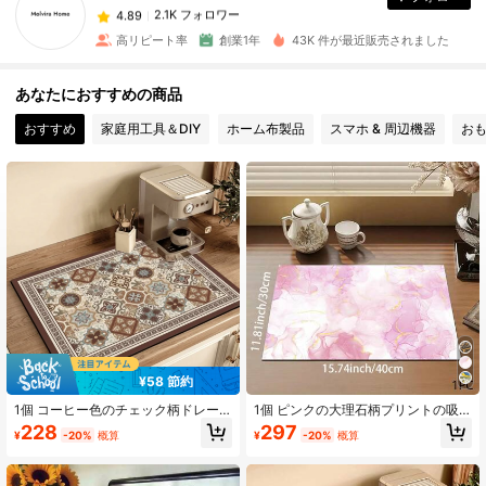
2.1K フォロワー
4.89
s***A
は
1日前
に購入しました
高リピート率
創業1年
43K 件が最近販売されました
2.1K フォロワー
4.89
あなたにおすすめの商品
おすすめ
家庭用工具＆DIY
ホーム布製品
スマホ & 周辺機器
お
2.1K フォロワー
4.89
2.1K フォロワー
4.89
2.1K フォロワー
4.89
2.1K フォロワー
4.89
¥58 節約
2.1K フォロワー
4.89
1個 コーヒー色のチェック柄ドレー
1個 ピンクの大理石柄プリントの吸
ンマット、新しい吸収性のあるキッ
収性マット/コーヒーメーカー用乾燥
228
297
¥
-20%
概算
¥
-20%
概算
チンカウンター乾燥パッド、キッチ
マット、食器用 - 吸収性ポリエステ
ン用品乾燥マット - 食器乾燥マッ
ルデスクトップ保護マット ゴム製滑
ト、ソフトな珪藻土製 滑り止め 速乾
り止めパッド付き、キッチンカウン
2.1K フォロワー
4.89
マット、キッチンカウンター、コー
ターの装飾、ホームバー、ダイニン