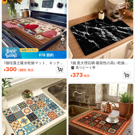
ヒーメーカー、エスプレッソマシン
グテーブルに
などに適しています。
2.1K フォロワー
4.89
4
¥76 節約
1個珪藻土吸水乾燥マット、キッチン
1個 黒大理石柄 吸収性の高い乾燥マ
カウンター排水マット、コーヒーマ
ット、新しい防水キッチンカウンタ
高リピート率
300
¥
-20%
概算
シンマット、プアオーバーコーヒー
ー乾燥マット、柔らかいシリコーン
373
ポットマット、食器&カップ乾燥マッ
製 滑り止め 速乾性パッド、キッチン
¥
概算
ト、滑り止め裏地キッチンマット、
カウンター、コーヒーメーカー用
ダイニングテーブルマット、朝食マ
ット、洗濯機マット、ホームキッチ
ンダイニングテーブルコーヒーショ
ップバー装飾マット、ホリデーパー
ティー新築祝いギフト