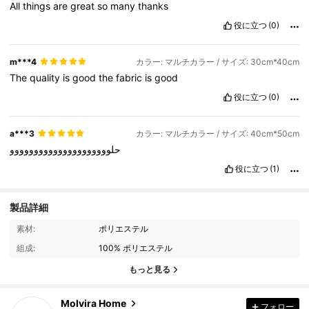
All
things
are
great
so
many
thanks
役に立つ
(0)
m***4
カラー: マルチカラー / サイズ: 30cm*40cm
The
quality
is
good
the
fabric
is
good
役に立つ
(0)
a***3
カラー: マルチカラー / サイズ: 40cm*50cm
حلووووووووووووووووووووو
役に立つ
(1)
製品詳細
2.1K フォロワー
4.89
素材:
ポリエステル
組成:
100% ポリエステル
2.1K フォロワー
4.89
もっと見る
Molvira Home
フォロー