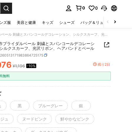
0
0
select.
ンズ服
美容と健康
キッズ
シューズ
バッグ＆リュック
下着＆
1個 新作ブライダルベール 刺繍とスパンコールデコレーション、シルクスカーフ、光沢リボン、ヘアバンドとベール
新作ブライダルベール 刺繍とスパンコールデコレーシ
シルクスカーフ、光沢リボン、ヘアバンドとベール
c260513171983864725175
076
残り2日
¥1,196
-10%
ICE AND AVAILABILITY
料無料
ズ
色
黒
ブルーグレー
銀
ージュ
ヌードピンク
鮮やかなピンク