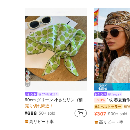
9
23
YWGSDZ
Freya
60cm グリーン 小さなリンゴ柄 スクエア シルクスカーフ、女性用 春/秋 新作 プレミアムガーゼスカーフ、多用途 デコラティブ ネックスカーフ、薄手エレガントスカーフ
1枚 春夏新作 ヴィンテージ ペイズリー柄 90cm大判サテンスカーフ
-20%
売り切れ間近！
#4 ベストセラー
¥688
50+ sold
¥307
900+ sold
高リピート率
高リピート率