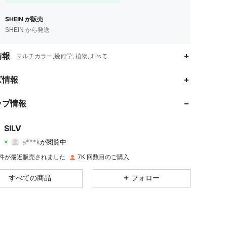
SHEIN が販売
SHEIN から発送
情報
マルチカラー,幾何学, 植物,すべて
ズ情報
4.94
106
1.6K
ップ情報
4.94
106
1.6K
SILV
a***k
が閲覧中
4.94
106
1.6K
評価
商品
フォロワー
K 件が最近販売されました
7K 回数目のご購入
4.94
106
1.6K
すべての商品
フォロー
4.94
106
1.6K