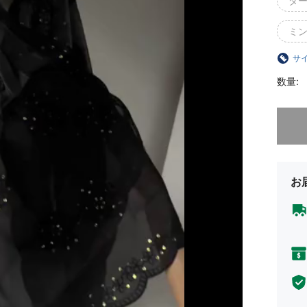
ダ
ミ
サ
数量:
申し訳
お