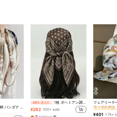
#1 ベストセラー
1枚 ボヘミアン調カシューフラワープリントスカーフ、70*70cm サテン正方形スカーフ ショール、カジュアルな服装に適しています
-28%
過去8時間
売り切れ間近
チェーン ウィメンズスカーフ&スカーフアクセサリー
DAZY 1枚 チェーン柄 バンダナ スカーフ ヘアバンド ヘッドバンド レディース ファッション小物 スクールユース
#1 ベストセラー
#1 ベストセラー
¥262
100+ sold
売り切れ間近
売り切れ間近
チェーン ウィメンズスカーフ&スカーフアクセサリー
チェーン ウィメンズスカーフ&スカーフアクセサリー
¥401
1.7k+ s
#1 ベストセラー
高リピート率