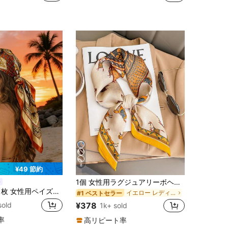
！
(1000+)
8
¥49 節約
1個 女性用ラグジュアリーボヘミアンスタイルサテンスカーフ、サイズ27.56インチ、シルクのような滑らかな質感、パーティー、バケーション、日常旅行用
女性用ペイズリー柄シルクスカーフ、夏のビーチ、音楽フェスティバル、バンダナ、誕生日プレゼント、アクセサリー、休暇に適しています
イエロー レディースバンダナ＆スクエアスカーフ
#1 ベストセラー
¥378
sold
1k+ sold
率
高リピート率