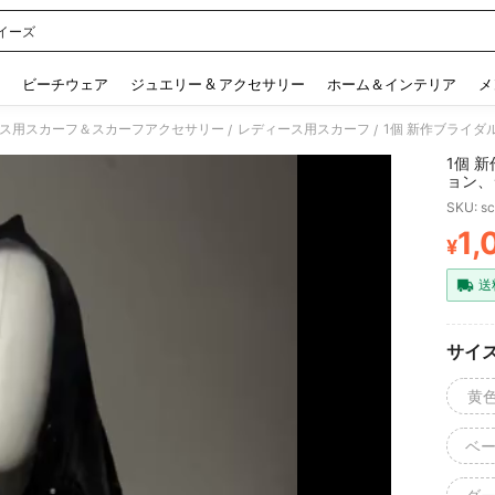
イーズ
 and down arrow keys to navigate search 検索履歴 and 人気ワード. Press Enter to 
ビーチウェア
ジュエリー & アクセサリー
ホーム＆インテリア
メ
ス用スカーフ＆スカーフアクセサリー
レディース用スカーフ
/
/
1個 
ョン、
SKU: s
1,
¥
PR
送
サイ
黄
ベ