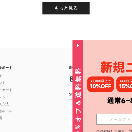
もっと見る
サポート
SNSフォローはこちら：
30%オフ＆送料無料
せ
イント
フトカード
SHEIN STYLE NEWSを購読する
ォレット
入方法
価ルール
問
JP + 81
会員登録した場合、