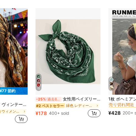
15
¥77 節約
#5 ベストセラ
女性用ペイズリーパターン ファッションバンダナ、仕事や普段使い、ヘアバンド、ヘッドバンドに最適、いつもの服装のアクセントに最適
-25%
過去8時間
売り切れ間近
、ビーチ/旅行用 軽量ヘッドスカーフ、音楽フェスバンダナ、ホリデー
#5 ベストセラ
#5 ベストセラ
緑色 レディースバンダナ＆スクエアスカーフ
#2 ベストセラー
売り切れ間近
売り切れ間近
植物 ウィメンズスカーフ&スカーフアクセサリー
¥428
200+ s
¥178
400+ sold
#5 ベストセラ
売り切れ間近