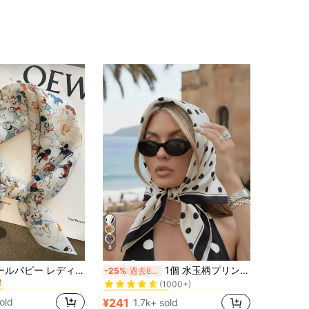
4.94
106
1.6K
4.94
106
1.6K
4.94
106
1.6K
4.94
106
1.6K
4.94
106
1.6K
8
ベージュ レディースバンダナ＆スクエアスカーフ
ホワイト レディースバンダナ＆スクエアスカーフ
#1 ベストセラー
フェアリーテールパピー レディース スクエアスカーフ、カートゥーン 多用途ファッションヘッドバンド、装飾的なネックプロテクション ウォームスカーフ、ヘアアクセサリー、スカーフ
1個 水玉柄プリントサテンスカーフ、新作春ファッションヘッドスカーフ女性用、ウエストバンド、包装装飾、リボン、ヘアバンドまたはスカーフとして使用可能、全体のスタイリングを向上させる理想的な選択、フレンチガールスタイル
-25%
過去8時間
！
(1000+)
ベージュ レディースバンダナ＆スクエアスカーフ
ベージュ レディースバンダナ＆スクエアスカーフ
ホワイト レディースバンダナ＆スクエアスカーフ
ホワイト レディースバンダナ＆スクエアスカーフ
#1 ベストセラー
#1 ベストセラー
！
！
(1000+)
(1000+)
old
¥241
1.7k+ sold
ベージュ レディースバンダナ＆スクエアスカーフ
ホワイト レディースバンダナ＆スクエアスカーフ
#1 ベストセラー