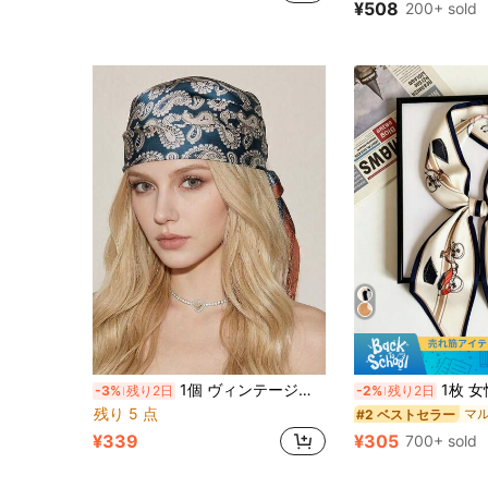
¥508
200+ sold
売り切れ間近！
#6 ベストセラー
売り切れ間近！
1個 ヴィンテージストリートスタイル カシューフラワー バンダナ、セクシーなチューブトップ ヘッドスカーフ レディース、ストリートダンス ヘッドラップ、日常着用装飾ヘアスカーフ
1枚 女性ファッション キャリッジプリント シルクスカ
-3%
残り2日
-2%
残り2日
残り 5 点
#2 ベストセラー
¥339
¥305
700+ sold