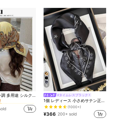
9
ビンテージ レディースバンダナ＆スクエアスカーフ
ー
1枚 ボヘミアン調 多用途 シルク製レディースストール、パンジーの花柄プリント、軽量で通気性があり、春夏のカジュアルウェアやアウトドアに適しています。バケーション、旅行、ホリデー、ビーチタオルとしても使えるヘアアクセサリーとしても活用できます。
#タイムレスブラック
！
1個 レディース 小さめサテン正方形スカーフ プリント入り、ハンカチヘッドスカーフ、ネックスカーフ、ヘアバンド、薄いネクタイ、ショール
ビンテージ レディースバンダナ＆スクエアスカーフ
ビンテージ レディースバンダナ＆スクエアスカーフ
ー
ー
！
！
(1000+)
old
ビンテージ レディースバンダナ＆スクエアスカーフ
ー
¥366
200+ sold
！