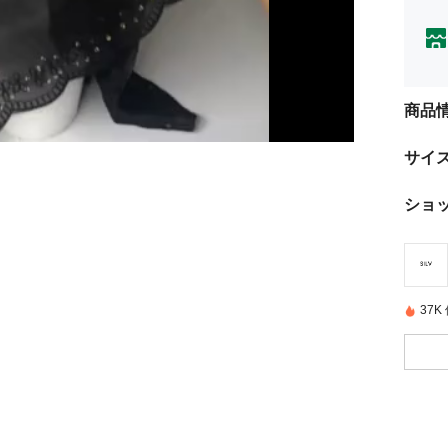
商品
サイ
ショ
37