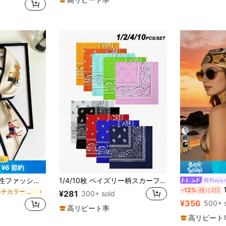
売り切れ間近
チェーン ウィメンズスカーフ&スカーフアクセサリー
21
¥6 節約
ーフ、細身シルクスカーフ、ヘアバンド、全体的なスタイリングを引き立てることができます
1/4/10枚 ペイズリー柄スカーフ、ユニセックス ソフト 軽量 多機能 フェイスマスク ヘッドバンド タイベルト ハンドバッグアクセサリー
Freya
1枚 
-12%
残り2日
マルチカラー 女性用スカーフ
¥281
300+ sold
¥356
500+ 
高リピート率
高リピート