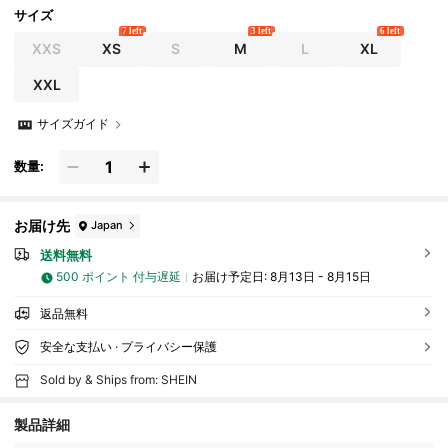
サイズ
7 left
3 left
6 left
XXS
XS
S
M
L
XL
XXL
サイズガイド
数量:
お届け先
Japan
送料無料
500 ポイント 付与遅延
お届け予定日:
8月13日 - 8月15日
返品無料
安全な支払い · プライバシー保護
Sold by & Ships from: SHEIN
216K フォロワー
4.87
製品詳細