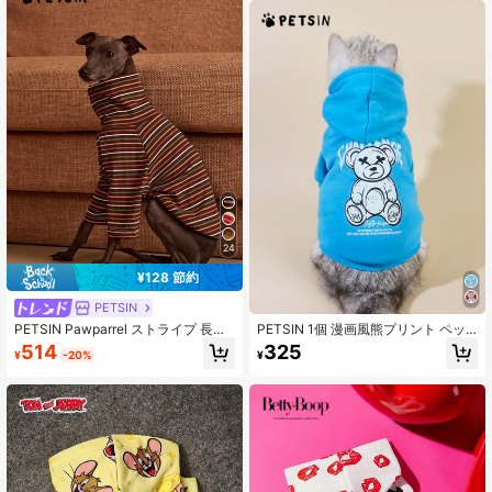
チュームフーディー
24
¥128 節約
PETSIN
PETSIN Pawparrel ストライプ 長袖
PETSIN 1個 漫画風熊プリント ペッ
暖かく快適なスウェットシャツ、秋/
トパーカー
514
325
¥
-20%
¥
春