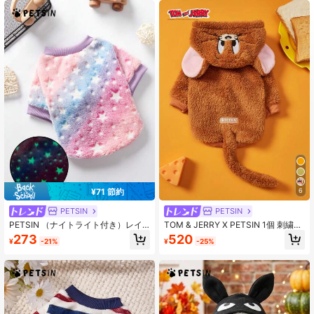
¥71 節約
6
PETSIN
PETSIN
PETSIN （ナイトライト付き）レイ
TOM & JERRY X PETSIN 1個 刺繍入
ンボーグラデーションルミナススタ
り立体耳付き かわいい両面ぬいぐる
273
520
¥
-21%
¥
-25%
ープリントフランネルペットスウェ
みパーカー付き犬用パーカー、暖か
ットシャツ、1枚入り
く快適、室内でのくつろぎや屋外で
の楽しいコスプレ散歩に最適