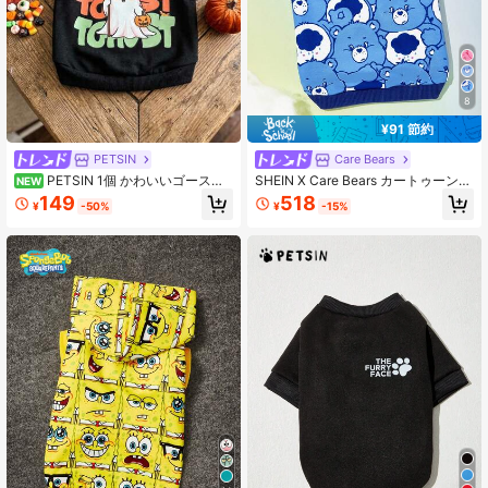
8
¥91 節約
PETSIN
Care Bears
PETSIN 1個 かわいいゴースト
SHEIN X Care Bears カートゥーンベ
NEW
ほうき かぼちゃ カラフル文字プリン
ア柄 ペット用パーカー、オールシー
149
518
¥
-50%
¥
-15%
ト PET用 ハロウィン ブラック ソフ
ズン対応 犬用スウェットシャツ パー
ト 暖かい 毛がつきにくい 快適なPET
カー付き、かわいいフルプリント ペ
服
ットトップ 小型から大型の猫&犬
用、XXS-XXXXXLサイズ展開