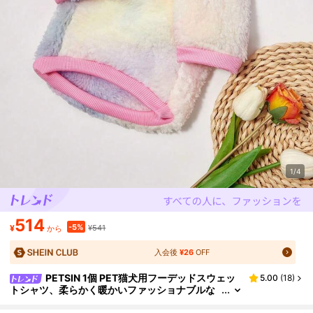
1/4
514
-5%
¥
¥541
から
入会後
¥26
OFF
PETSIN 1個 PET猫犬用フーデッドスウェッ
5.00
(
18
)
トシャツ、柔らかく暖かいファッショナブルな
タイダイピンク-イエローカラー