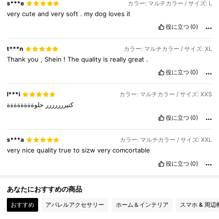
s***e
カラー: マルチカラー / サイズ: L
216K フォロワー
4.87
very
cute
and
very
soft
.
my
dog
loves
it
役に立つ
(0)
216K フォロワー
4.87
t***n
カラー: マルチカラー / サイズ: XL
Thank
you
,
Shein
!
The
quality
is
really
great
.
216K フォロワー
4.87
役に立つ
(0)
l***i
カラー: マルチカラー / サイズ: XXS
كتيررررررر
حلوةةةةةةةة
役に立つ
(0)
s***a
カラー: マルチカラー / サイズ: XXL
very
nice
quality
true
to
sizw
very
comcortable
役に立つ
(0)
あなたにおすすめの商品
おすすめ
アパレルアクセサリー
ホーム＆インテリア
スマホ & 周辺