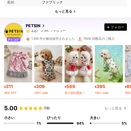
素材:
ファブリック
216K フォロワー
4.87
もっと見る
PETSIN
フォロー
216K フォロワー
4.87
m***n
は
17時間前
に購入しました
1.6M 件が最近販売されました
780K 回数目のご購入
216K フォロワー
4.87
216K フォロワー
4.87
216K フォロワー
4.87
311
309
569
395
6
¥
¥
¥
¥
¥
40% OFF
100+ sold
売り切れ間近！
100+ sold
300+
216K フォロワー
4.87
5.00
(18)
もっと見る
小さい
ぴったり
大きい
216K フォロワー
4.87
1%
94%
5%