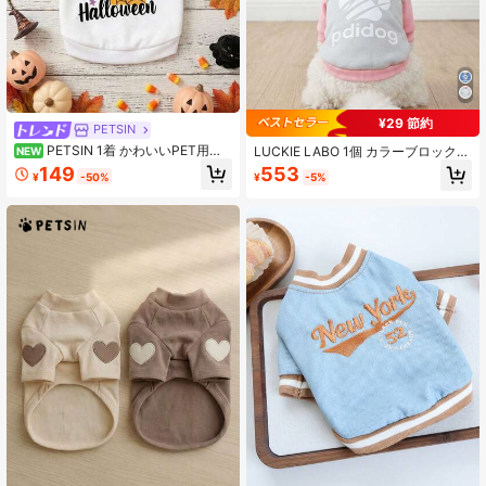
¥29 節約
PETSIN
PETSIN 1着 かわいいPET用服
LUCKIE LABO 1個 カラーブロック
NEW
蝶リボン・クモ・コウモリ・文字・
肉球プリント 猫&犬用ポリエステル
149
553
¥
-50%
¥
-5%
ハロウィンゴースト柄 ホワイト 厚手
パーカー、ノミ防止、抜け毛軽減、
暖かく柔らかい 毛抜けしにくい
暖かく通気性のある、室内外の愛玩
動物に適しています