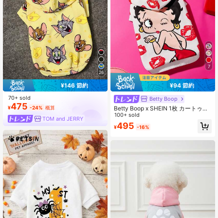
7
26
¥146 節約
¥94 節約
70+ sold
Betty Boop
475
Betty Boop x SHEIN 1枚 カートゥー
¥
-24%
概算
ン柄プリントペットパーカー、猫
100+ sold
TOM and JERRY
服、犬服、サイズXXS-XXXXL、エ
495
¥
-16%
クストラスモール、エクストララー
ジ、遊び心あふれる、かわいい、セ
クシー、リッププリント