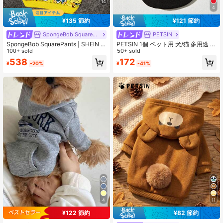
14
4
¥135 節約
¥121 節約
SpongeBob SquarePants
PETSIN
SpongeBob SquarePants | SHEIN 1
PETSIN 1個 ペット用 犬/猫 多用途 ブ
個 カートゥーン柄プリントペットパ
100+ sold
ラック カジュアル ファッション プ
50+ sold
ーカー、猫服、犬服、サイズXXS-X
リント クルーネック スウェットシャ
538
172
¥
-20%
¥
-41%
XXXL、エクストラスモール、エクス
ツ
トララージ、スポンジ、表情
4
11
¥122 節約
¥82 節約