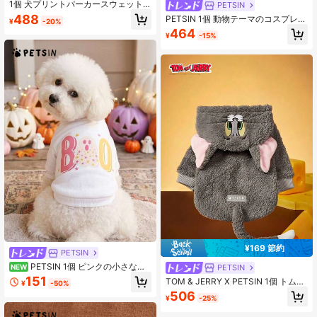
1個 犬プリントパーカースウェット
PETSIN
シャツ、暖かく快適なペット服、柔
488
PETSIN 1個 動物テーマのコスプレ
¥
-20%
らかい冬用ジャケット 小型/中型犬に
フーデッドスウェットシャツ、犬や
464
適しています、子犬や猫にも可愛い
¥
-15%
猫が屋外で着用できます。
¥169 節約
PETSIN
PETSIN 1個 ピンクの小さなゴ
PETSIN
NEW
ースト文字BOO ピンクのハロウィー
151
TOM & JERRY X PETSIN 1個 トムの
¥
-50%
ンゴーストプリント PET用 白い厚手
刺繍3Dイヤーデコレーション かわい
506
で暖かく優しい防抜け毛PET服
¥
-25%
い両面フワフワ素材 暖かく快適なパ
ーカー付きドッグパーカー トムコス