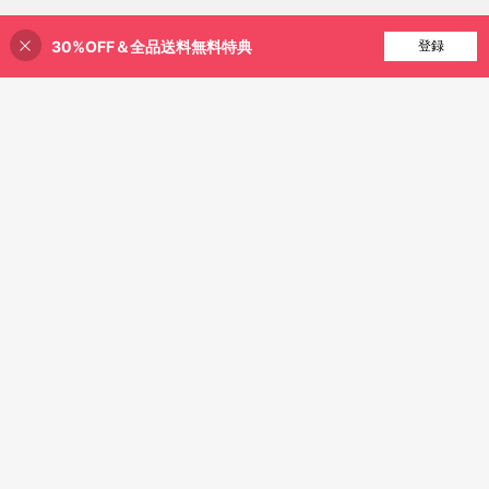
30%OFF＆全品送料無料特典
買い物かごに追加
登録
5% 割引！