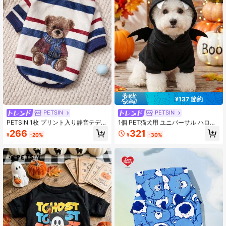
¥137 節約
PETSIN
PETSIN
PETSIN 1枚 プリント入り静音テディ
1個 PET猫犬用 ユニバーサル ハロウ
ベア フランネルスウェットシャツ、
ィン コウモリ コスプレ かわいい漫
266
321
¥
-20%
¥
-30%
秋冬の愛ペットに暖かい、ブルー、
画風ウィング装飾 犬用フード付きス
ホワイト、レッド
ウェットシャツ、PETSINオリジナル
デザイン