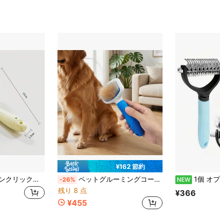
¥162 節約
ダーコートと抜け毛を効率的に除去、肌に優しいグルーミングコーム、猫と小型・中型・大型犬に適しています
ペットグルーミングコーム – 人間工学に基づいた滑り止め付きグルーミングコーム、抜け毛、絡まり、アンダーコートを効果的に除去するように設計されています。長毛と短毛の猫と犬の両方の抜け毛取りに適しています。
1個 オプション17/11歯 ステンレス製ペット用デマッティング
-26%
NEW
残り 8 点
¥366
¥455