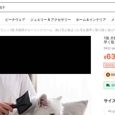
梳子
 and down arrow keys to navigate search 検索履歴 and 人気ワード. Press Enter to 
ビーチウェア
ジュエリー & アクセサリー
ホーム＆インテリア
メ
ブラシ
1個 犬猫用グルーミングコーム、抜け毛と絡まった毛を素早く取り除く抜け
/
1個 
早く取
SKU: s
6
¥
PR
期間限
送
サイ
ペッ