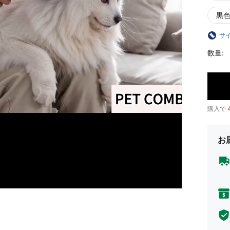
黒色
サ
数量:
購入で
お