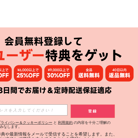
アプリ
購読
登録
登録する
プライバシー＆クッキーポリシー
と
利用規約
の内容を十分ご理解の
みなします。
購読
定特典や最新情報をメールで受信することを希望します。また、