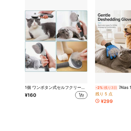
1個 ワンボタン式セルフクリーニングペット用コーム フック付き、簡単毛取り、猫と犬の絡まり取りコーム、カーブした針状歯デザイン、優しい毛取りマッサージ、猫と犬向け設計、浮遊毛の簡単処理
7Alas 1個 ソフトシリコン ペットグルー
-2%
残り3日
残り 5 点
¥160
¥299