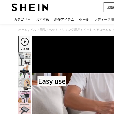
宠物
Use up
カテゴリ
おすすめ
新作アイテム
セール
レディース服
ホーム
ペット用品
ペット トリミング用品
ペット ヘアコーム＆
/
/
/
Video