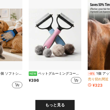
ミンググローブ、抜け毛ブラシ、猫犬用、優しいマッサージ、PETの毛取り、洗える再利用可能
ペットグルーミングコーム、ペット抜け毛取りブラシ、犬用コーム、抜け毛取りツール、ヘアクリーニングコーム
1個 アップグレード版V字型大型ペットコーム、ペット毛量調整コーム、浮毛とアンダーコートを簡単に除去、ペットグルーミングブラシ、猫用優しいグルーミング、猫と
NEW
-8%
売り切れ間近
¥396
¥323
もっと見る