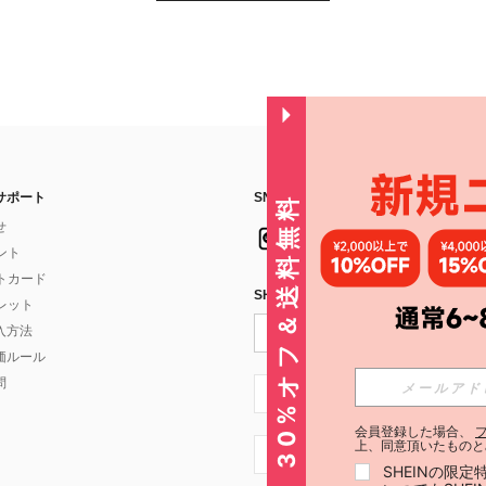
サポート
SNSフォローはこちら：
30%オフ＆送料無料
せ
イント
フトカード
SHEIN STYLE NEWSを購読する
ォレット
入方法
価ルール
問
JP + 81
会員登録した場合、
上、同意頂いたものと
JP + 81
SHEINの限