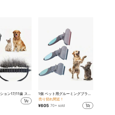
コーム、猫と犬用の両面針グルーミングツール、結び目、絡まり、抜け毛を簡単に取り除く効率的なブラシ、高品質で耐久性のあるステンレス鋼製
1個 ペット用グルーミングブラシ、ペット美容ツール、猫や犬の抜け毛除去に適し、抜け毛取りブラシ、曲刃猫用ヘアトリマーコーム、ペット用品、ペットギフト
売り切れ間近！
¥605
70+ sold