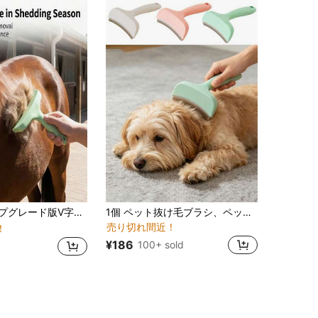
犬用設計、犬グルーミング用品、犬ブラシ、猫ブラシ、ブラシ、ハッピーパピーケア、猫用品、長毛・短毛の子犬に適しています、子犬用品、ハッピードッグ、ペット毛除去浮毛ブラシ、馬とポニー用ステンレススチールコーム、頑丈な冬毛クリーニングツール、人間工学ハンドル、プロフェッショナル安定グルーミングコーム
1個 ペット抜け毛ブラシ、ペット抜け毛取りブラシ、ペット毛トリミングコーム、ペット毛掃除ツール、ペット抜け毛取りツール、絡まった毛、抜け毛、長短の毛を効果的に取り除く、皮膚刺激なしの深部洗浄、強化耐久性ブレード、猫や犬に適したペット用品
売り切れ間近！
！
¥186
100+ sold