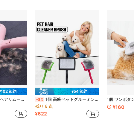
¥102 節約
¥54 節約
、ソファ、キャットタワー、車、ベッド、カーペット、バスケットに適しています、ピンク
1個 高級ペットグルーミングブラシ:抜け毛を簡単に取り除き、優しいマッサージ、ペットを健康で幸せに保つ
-8%
残り 8 点
¥160
¥622