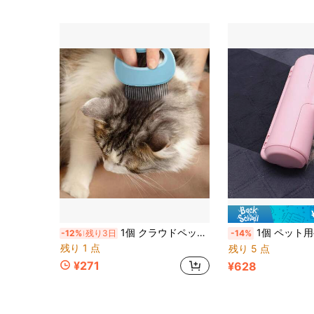
1個 クラウドペットコーム、猫犬用ヘアブラシ、涙染み除去コーム、犬猫用ヘアコーム、絡まりや結び目を簡単に取り除く、プロ用グルーミングツール、毛髪の健康を促進、ノミコーム、ダニコーム、犬用ブラシ、猫用ブラシ、犬用品、猫用品、ペット用品、短毛、中毛、長毛のペットに適しています、猫と犬の愛好家へのギフト。
1個 ペット用ヘアリムーバーブラシ、マジック再利用可能ヘアリムーバーブラシ、ペットヘアローラー
-12%
残り3日
-14%
残り 1 点
残り 5 点
¥271
¥628