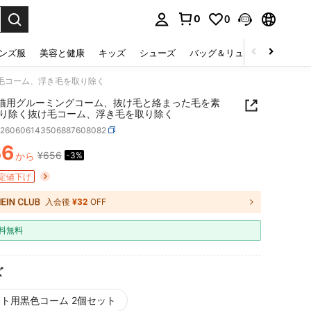
0
0
select.
ンズ服
美容と健康
キッズ
シューズ
バッグ＆リュック
下着＆
毛コーム、浮き毛を取り除く
犬猫用グルーミングコーム、抜け毛と絡まった毛を素
り除く抜け毛コーム、浮き毛を取り除く
p260606143506887608082
36
¥656
から
-3%
ICE AND AVAILABILITY
定値下げ
入会後
¥32
OFF
料無料
ズ
ト用黒色コーム 2個セット