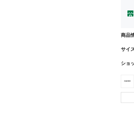
商品
サイ
ショ