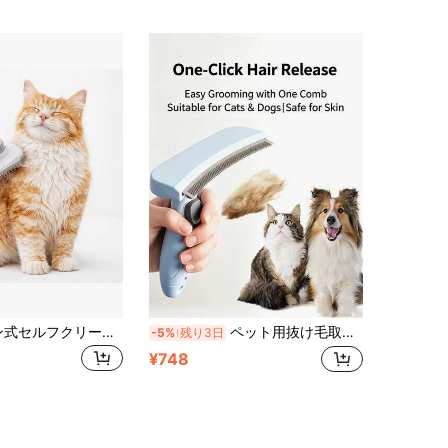
1個 ワンボタン式セルフクリーニングペットコーム フック付き、簡単毛取り、猫と犬の絡まり解消コーム、曲がった針歯デザイン、優しい毛取りマッサージ、猫と犬用、浮き毛の簡単処理
ペット用抜け毛取りブラシ 大型コームヘッド セルフクリーニング式 ペットの毛取りコーム 猫・犬用 高効率毛取りツール
-5%
残り3日
¥748