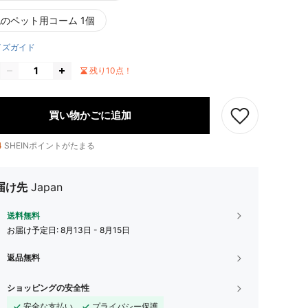
のペット用コーム 1個
イズガイド
残り10点！
買い物かごに追加
4
SHEINポイントがたまる
届け先
Japan
送料無料
お届け予定日:
8月13日 - 8月15日
返品無料
ショッピングの安全性
安全な支払い
プライバシー保護