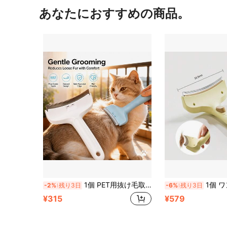
あなたにおすすめの商品。
1個 PET用抜け毛取りコーム 猫&犬用、細歯の抜け毛除去グルーミングブラシ、曲線デザイン&人間工学ハンドル、長毛&短毛PET用簡単お手入れツール
1個 ワンクリック式セルフクリーニングペット抜け毛ブラシ、アン
-2%
残り3日
-6%
残り3日
¥315
¥579