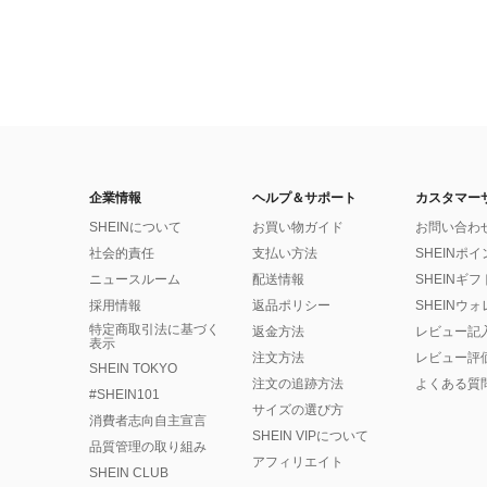
企業情報
ヘルプ＆サポート
カスタマー
SHEINについて
お買い物ガイド
お問い合わ
社会的責任
支払い方法
SHEINポ
ニュースルーム
配送情報
SHEINギ
採用情報
返品ポリシー
SHEINウ
特定商取引法に基づく
返金方法
レビュー記
表示
注文方法
レビュー評
SHEIN TOKYO
注文の追跡方法
よくある質
#SHEIN101
サイズの選び方
消費者志向自主宣言
SHEIN VIPについて
品質管理の取り組み
アフィリエイト
SHEIN CLUB