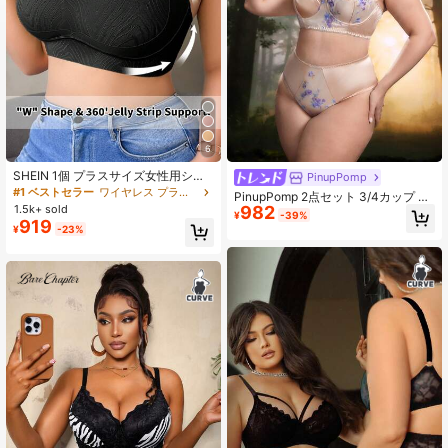
6
SHEIN 1個 プラスサイズ女性用シー
PinupPomp
ムレスアーチ型ワイヤレスブラ プラ
#1 ベストセラー
ワイヤレス プラスサイズのブラジャーとブラレット
PinupPomp 2点セット 3/4カップ ア
スサイズブラサポート コンプレッシ
1.5k+ sold
982
ンダーワイヤー モールドカップ プッ
¥
-39%
ョンブラシェイプウェアブラ フルカ
919
シュアップ サポート サテン 刺繍 ヴ
¥
-23%
バレッジブラ リフト
ィンテージ ロマンチック プラスサイ
ズ ランジェリーセット