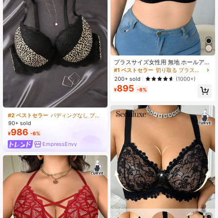
プラスサイズ女性用 無地 ホールアウ
ト ブラ & ワイヤレスブラ、リフトア
#1 ベストセラー
切り取る プラスサイズブラジャー
ップ
200+ sold
(1000+)
895
¥
-8%
#2 ベストセラー
パディングなし プラスサイズのブラジャーとブラレット
90+ sold
986
¥
-6%
EmpressEnvy