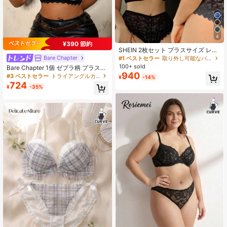
4
¥390 節約
SHEIN 2枚セット プラスサイズ レデ
ィース レース 透かし彫りデザイン
Bare Chapter
#1 ベストセラー
取り外し可能なパッド プラスサイズのブラとパンティセット
ファッション ワイヤー入りブラ&シ
100+ sold
Bare Chapter 1個 ゼブラ柄 プラスサ
ョーツ ランジェリーセット
940
イズ セクシー レース パッチワーク
#3 ベストセラー
トライアングルカップ プラスサイズブラジャー
¥
-14%
プッシュアップブラ
724
¥
-35%