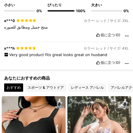
82K フォロワー
4.88
小さい
ぴったり
大きい
0%
100%
0%
82K フォロワー
4.88
a***0
カラー: レッド / サイズ: 2XL
منتج
جميل
ومطابق
للصوره
役に立つ
(0)
s***h
カラー: レッド / サイズ: 4XL
Very
good
product
fits
great
looks
great
on
husband
役に立つ
(0)
あなたにおすすめの商品
おすすめ
スポーツ & アウトドア
レディース アパレル
アパレルアク