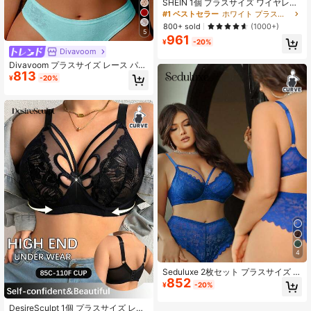
SHEIN 1個 プラスサイズ ワイヤレス
シームレスブラ、無地カーブヘム、
#1 ベストセラー
ホワイト プラスサイズのブラジャーとブラレット
リフト効果、レディース
800+ sold
(1000+)
5
961
¥
-20%
Divavoom
Divavoom プラスサイズ レース パッ
813
チワーク ブラジャー アンダーワイヤ
¥
-20%
ー付き リボンデコレーション 1枚 リ
フトアップ ランジェリー ブラ
4
Seduluxe 2枚セット プラスサイズ レ
852
ディース レース ブラジャー アンダ
¥
-20%
ーワイヤー付き
DesireSculpt 1個 プラスサイズ レー