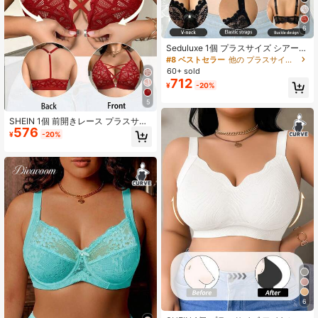
6
Seduluxe 1個 プラスサイズ シアーレ
ース アンダーワイヤー ランジェリー
#8 ベストセラー
他の プラスサイズのブラジャーとブラレット
ブラ、リフト
60+ sold
712
¥
-20%
5
SHEIN 1個 前開きレース プラスサイ
576
ズ ワイヤレスブラ、リフトアップ
¥
-20%
6