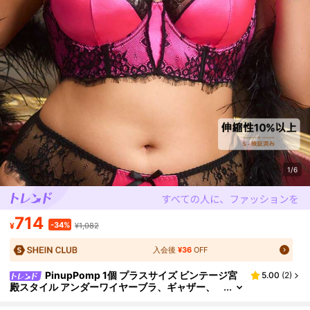
1/6
714
-34%
¥
¥1,082
入会後
¥36
OFF
PinupPomp 1個 プラスサイズ ビンテージ宮
5.00
(
2
)
殿スタイル アンダーワイヤーブラ、ギャザー、
ファッション、エレガントなレースパッチワーク
デザイン