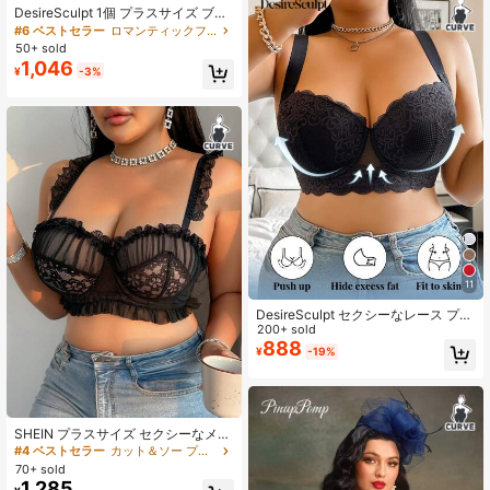
DesireSculpt 1個 プラスサイズ ブラ
ック ワイヤー入りレースブラ、快適
#6 ベストセラー
ロマンティックフローラル プラスサイズのブラジャーとブラレット
でサポート力のある幅広ストラップ
50+ sold
ブラ
1,046
¥
-3%
11
DesireSculpt セクシーなレース プラ
スサイズ 快適なシームレス ギャザー
200+ sold
調整可能なアンダーワイヤーブラ 1
888
¥
-19%
枚 ランジェリー、リフトアップ
SHEIN プラスサイズ セクシーなメッ
シュとレーストリミングのランジェ
#4 ベストセラー
カット＆ソー プラスサイズブラジャー
リーブラ、リフトアップ
70+ sold
1,285