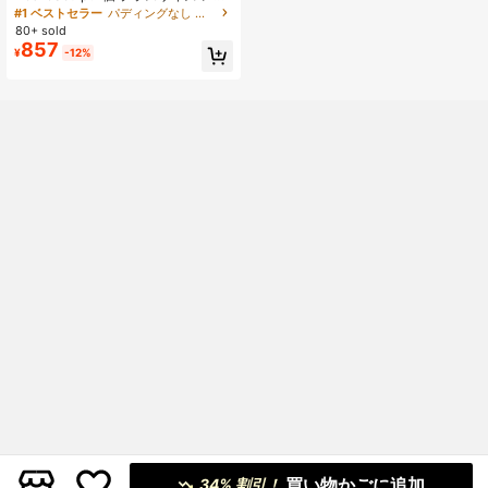
ス コントラスト メッシュ アンダー
#1 ベストセラー
パディングなし プラスサイズのブラジャーとブラレット
ワイヤー ブラ
80+ sold
857
¥
-12%
買い物かごに追加
34% 割引！