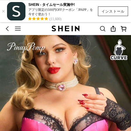
SHEIN - タイムセール実施中!
×
アプリ限定の500円OFFクーポン「JPAPP」を
インストール
今すぐ使おう！
(11,600)