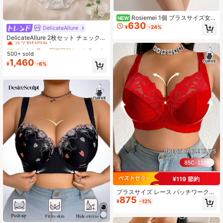
Rosiemei 1個 プラスサイズ女性
NEW
630
用 無地レースパッド入りランジェリ
¥
-24%
DelicateAllure
#1 ベストセラー
調節可能なストラップ プラスサイズのブラとパンティセット
ーブラ&ショーツセット、リフトアッ
売り切れ間近！
DelicateAllure 2枚セット チェック柄
プ
3/4カップ ワイヤー入りパッド入り
#1 ベストセラー
#1 ベストセラー
調節可能なストラップ プラスサイズのブラとパンティセット
調節可能なストラップ プラスサイズのブラとパンティセット
ブラ レース付き フリル 重ね フラウ
500+ sold
売り切れ間近！
売り切れ間近！
ンス リボン装飾 かわいい ロリータ
1,460
#1 ベストセラー
調節可能なストラップ プラスサイズのブラとパンティセット
¥
-6%
風 フレッシュ&愛らしい コンフォー
売り切れ間近！
トバルコネットランジェリーセッ
ト、プラスサイズ
¥119 節約
プラスサイズ レース パッチワーク
875
通気性 滑り止め サポート 調整可能
¥
-12%
ストラップ シームレスブラ、様々な
シーンの日常着に適しています