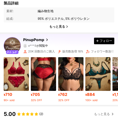
製品詳細
82K フォロワー
4.88
素材:
編み物生地
組成:
95% ポリエステル, 5% ポリウレタン
82K フォロワー
4.88
もっと見る
82K フォロワー
4.88
PinupPomp
フォロー
e***8
が閲覧中
82K フォロワー
4.88
20K 回数目のご購入
販売数急増 18%
フォロワー数急増 17
82K フォロワー
4.88
82K フォロワー
4.88
82K フォロワー
4.88
710
705
762
884
1,
82K フォロワー
4.88
¥
¥
¥
¥
¥
90+ sold
32% OFF
32% OFF
100+ sold
20%
82K フォロワー
4.88
5.00
(2)
もっと見る