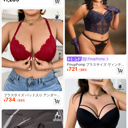
¥
PinupPomp
PinupPomp プラスサイズ ヴィンテ
721
ージ調 宮殿柄ゴールドスレッド ホネ
¥
-36%
柄レース ランジェリー
プラスサイズ パッド入り アンダーワ
734
イヤー 3/4カップ フローラルレース
¥
-33%
パッチワーク ロマンティック フレン
チブラ クリスクロスバックストラッ
プ