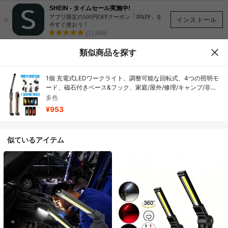
SHEIN - タイムセール実施中!
×
アプリ限定の500円OFFクーポン「JPAPP」を
インストール
今すぐ使おう！
(11,600)
類似商品を探す
1個 充電式LEDワークライト、調整可能な回転式、4つの照明モ
ード、磁石付きベース&フック、家庭/屋外/修理/キャンプ/非常
時に適しています
多色
¥953
似ているアイテム