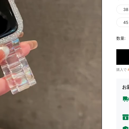
38
45
数量:
購入で
お