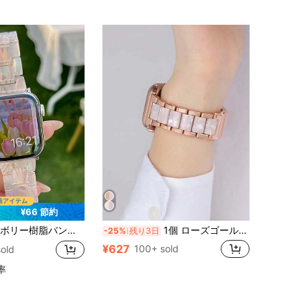
¥66 節約
応、Apple Watch Ultra 10/9/8/7/6/5/4/SE/3/2/1 シリーズに対応、ユニセックス交換用ストラップ、通気性に優れ多用途、春/夏の水泳に最適、ステンレススチール折りたたみ式留め金、アクセサリー
1個 ローズゴールド&ホワイト合金 レジン&金属製 Apple Watch用バンド38mm/40mm/41mm/42mm/44mm/45mm/46mm/49mm全サイズ対応 Ultra/SE/S10/S9/8/7/6/5/4/3/2/1モデル対応 男女兼用 オールシーズンのカジュアル&スポーツウェアに Apple Watchバンド&調整ツール付属
-25%
残り3日
¥627
100+ sold
old
率