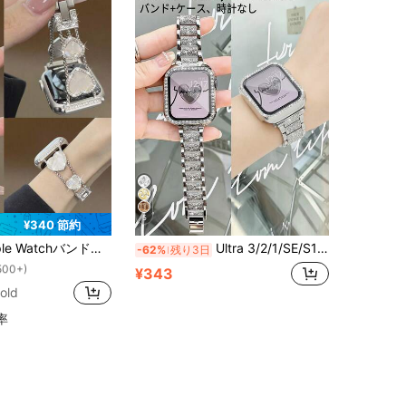
5
¥340 節約
！
 Apple Watch 38/40/41/42/44/45/46/49mm対応 Apple Watch Series Ultra/SE/10/9/8/7/6/5/4/3/2/1対応 ツールなしで長さを調整可能 ビジネススポーツ用のキュートで思いやりのあるメタルブレスレットは、ブラックとゴールドのカラーマッチングが非常に先進的です。
Ultra 3/2/1/SE/S11/S10/S9/S8/S7/S6/S5/S4/S3/S2/S1シリーズ対応、シャイニーラグジュアリーエレガントジュエリーダイヤモンドメタルシルバーウォッチバンドと一体型スクリーンプロテクター付きシルバーケース、バンド女性用38mm、40mm、41mm、42mm、44mm、45mm、46mm、49mm対応、夏用ウォッチケース、イースターギフト、女性へのギフト、ボール、パーティー出席
-62%
残り3日
500+)
！
！
¥343
500+)
500+)
old
！
500+)
率