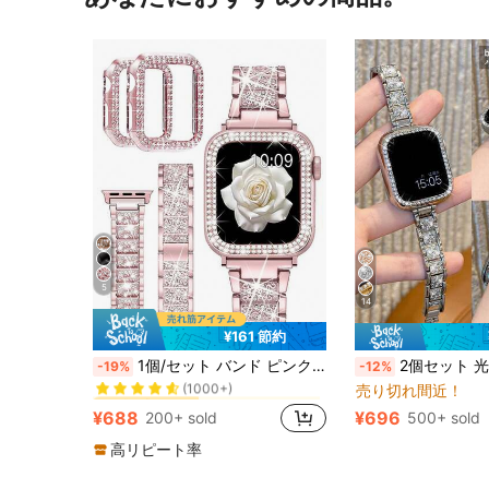
5
14
¥161 節約
49 スマートウォッチバンド
#8 ベストセラー
1個/セット バンド ピンク + ケース レディースジュエリー 輝くダイヤモンド メタルバンドと保護ケース Apple Series Ultra SE 10/9/8/7/6 5/4/3/2/1対応 バンド 38mm 40mm 41mm 42mm 44mm 45mm 49mm対応 レディースジュエリー 交換用メタルリストバンド 輝くケース 輝くバンド 時計アクセサリー
2個セット 光沢のあるメタルウォッチバンドとケース、Apple Watch Ultra 3 2 1、SE/S10/S11/S9/S8/S7/S6/S5/S4/S3/S2/S1に対応、14mmの細身のシルバーカラーのキラキラ輝くダイヤモンドがちりばめられたメタルバンド、ファッショナブルな若い女性スタイル、光沢のある時計保護
-19%
-12%
(1000+)
売り切れ間近！
49 スマートウォッチバンド
49 スマートウォッチバンド
#8 ベストセラー
#8 ベストセラー
(1000+)
(1000+)
¥688
¥696
200+ sold
500+ sold
49 スマートウォッチバンド
#8 ベストセラー
(1000+)
高リピート率