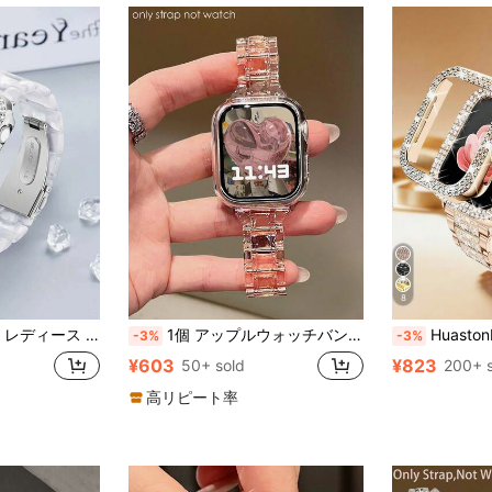
8
 シルバー ウォッチ保護ケースカバー 38mm 40mm 41mm 42mm 44mm 45mm 46mm 49mm、レディース スマートウォッチアクセサリー ウォッチバンド＆ウォッチ保護ケース
1個 アップルウォッチバンド レインボーアクリルストラップ 38/40/41/42/44/45/46/49mm サマー 日常 アクセサリー (ウォッチ本体は含まれません)
Huastonband Apple Watch対応 ステンレススチールメッシュバンド 若い女性向けファッションウォッチバンド Series/SE/S11/S10/9/8/7/
-3%
-3%
¥603
¥823
50+ sold
200+ s
高リピート率