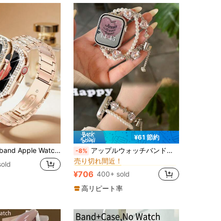
¥61 節約
42/44/45 スマートウォッチバンド
#8 ベストセラー
6/5/4、女性用調整可能スポーツ防水通気性クリスタルダイヤモンド耐衝撃光沢ウォッチ保護ケース ステンレススチールメッシュバンド 2点セット、38mm 40mm 41mm 42mm 44mm 45mm スマートウォッチアクセサリーバンドと保護ケースカバー、女性用ジュエリーゴールドブレスレット 夏のビーチアクセサリー パーティー集まり ホリデーギフト
アップルウォッチバンド対応 レディース ペンダントブレスレット ハート型 ブライトマーブル調 ダイヤモンドラインストーン+フォーパール ブレスレット、アップルウォッチストラップ38/40/41/44/45/49mm、Ultra2/1対応、エレガントな白真珠ビーズストレッチブレスレット
-8%
売り切れ間近！
42/44/45 スマートウォッチバンド
42/44/45 スマートウォッチバンド
#8 ベストセラー
#8 ベストセラー
old
売り切れ間近！
売り切れ間近！
¥706
400+ sold
42/44/45 スマートウォッチバンド
#8 ベストセラー
売り切れ間近！
高リピート率