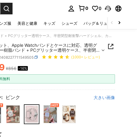
0
0
select.
ンズ服
美容と健康
キッズ
シューズ
バッグ＆リュック
下着＆
1個/セット、Apple Watchバンドとケースに対応、透明グリッター樹脂バンド + PCグリッター透明ケース、半密閉型耐衝撃ハードシェル、カメレオン氷河透明バンド、レディースウォッチバンド、サイズオプション：38mm、40mm、41mm、42mm、44mm、45mm、特大49mm、透明カラフルリストバンド。
セット、Apple Watchバンドとケースに対応、透明グ
ー樹脂バンド + PCグリッター透明ケース、半密閉型
ハードシェル、カメレオン氷河透明バンド、レディ
j2408227711549505
(1000+ レビュー)
ォッチバンド、サイズオプション：38mm、
m、41mm、42mm、44mm、45mm、特大49mm、
9
¥856
-16%
ICE AND AVAILABILITY
ラフルリストバンド。
料無料
:
ピンク
大きい画像
ズ