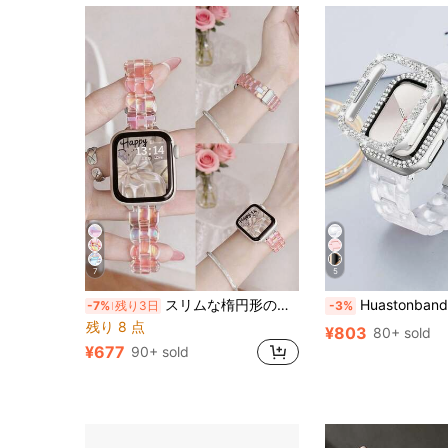
7
5
スリムな楕円形の虹色ピンク樹脂製腕時計バンド 1個、Apple Watch バンド 38mm/40mm/41mm/42mm/44mm/45mm/46mm/49mmに対応、ファッショナブルな夏の爽やかな虹色ピンク樹脂製腕時計バンド、Apple Watch Ultra3/2/1/SE/S11/S10/S9/S8/S7/S6/S5/S4/S3/S2/S1 シリーズに適したスマートウォッチアクセサリー、夏のビーチ、パーティー、卒業、休日、母の日、教師の日のギフトに最適なドーパミンカラーの女性用アクセサリー、この必須アクセサリーはあなたのファッションセンスを高めます。
Huastonband レディース スマートウォッチ用 バンド＆保護ケース 2点セット ライトパターン ホワイト PC樹脂バンド SE/S10/S9/S8/S7/S6/S4シリーズ対応 交換用、キラキラダイヤモンド風
-7%
残り3日
-3%
残り 8 点
¥803
80+ sold
¥677
90+ sold