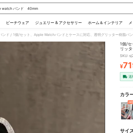
le watch バンド 40mm
 and down arrow keys to navigate search 検索履歴 and 人気ワード. Press Enter to 
ビーチウェア
ジュエリー & アクセサリー
ホーム＆インテリア
メ
バンド
/
1個/
リッタ
耐衝撃
SKU: s
ースウ
40m
71
¥
PR
透明カ
送
カラー
サイ