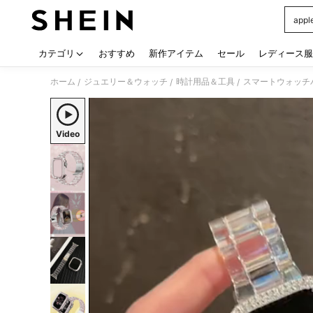
app
Use up
カテゴリ
おすすめ
新作アイテム
セール
レディース服
ホーム
ジュエリー＆ウォッチ
時計用品＆工具
スマートウォッチ
/
/
/
Video