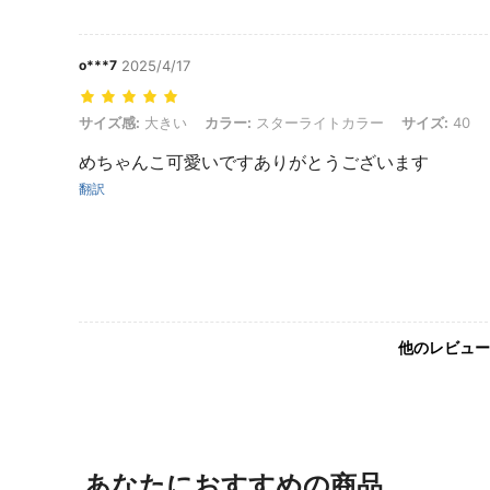
o***7
2025/4/17
サイズ感: 大きい, カラー: スターライトカラー, サイズ: 40
サイズ感:
大きい
カラー:
スターライトカラー
サイズ:
40
めちゃんこ可愛いですありがとうございます
翻訳
他のレビュー
あなたにおすすめの商品。