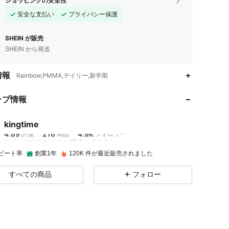
ショッピングの安全性
安全な支払い
プライバシー保護
SHEIN が販売
SHEIN から発送
4.89
216
4.9K
情報
Rainbow,PMMA,デイリー,新学期
ップ情報
4.89
216
4.9K
kingtime
4.89
216
4.9K
評価
商品
フォロワー
2***4
は
1日前
に購入しました
ピート率
創業1年
120K 件が最近販売されました
4.89
216
4.9K
すべての商品
フォロー
4.89
216
4.9K
4.89
216
4.9K