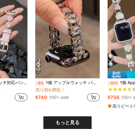
4
売り切れ間近
に レザータッチ スマートウォッチストラップ
調整可能、38mm/40mm/41mm、42mm/44mm/45mm/46mm/49mmスマートウォッチに対応。シルバージュエリークリスタルダイヤモンド女性用アクセサリー、夏のパーティー、ビーチ、卒業式、学生への贈り物、教師の日の贈り物に適しています
1個 アップルウォッチ バンド対応、レディースファッション スクエアガラスダイヤモンド シルバーメタル エラスティックコードストラップ、アップルウォッチ 38/40/41/42/44/45/46/49mm対応、アップルウォッチ Ultra/SE/10/9/8/7/6/5/4/3/2/1シリーズ対応、日常生活、夏のビーチなどのシーンに適しています
1個 Apple Watchバンド対応 Apple Watchストラップレディース対応 ゴールドファッションメタルスタッズ ブラックラブフリチラリアスマートストラップ
-8%
-31%
(
売り切れ間近！
売り切れ間近
売り切れ間近
に レザータッチ スマートウォッチストラップ
に レザータッチ スマートウォッチストラップ
(
(
¥749
¥756
100+ sold
100+ s
売り切れ間近
に レザータッチ スマートウォッチストラップ
(
高リピート
もっと見る