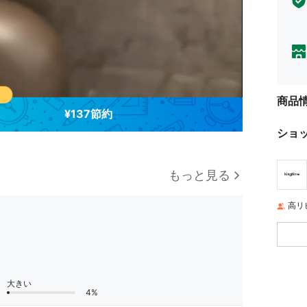
商品
¥137節約
ショ
もっと見る
高リ
大きい
4%