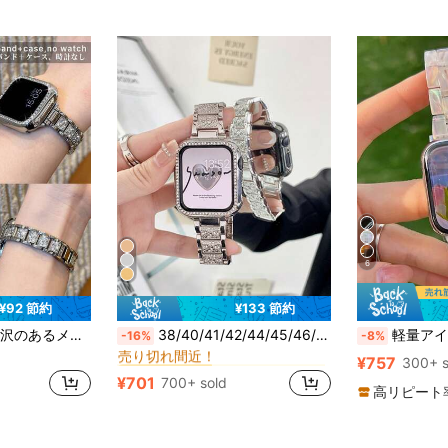
6
¥92 節約
¥133 節約
40 スマートウォッチバンド
#1 ベストセラー
ケース付き、高級メタルブレスレットセット、Apple Watchバンド女性に対応、38mm 40mm 41mm S10/11-42mm、42mm 44mm 45mm 46mm 49mm、パーティー、ビーチ、普段使い、結婚式、友人へのギフト、夏のステンレススチールジュエリーに最適
38/40/41/42/44/45/46/49mmのUltra2/Ultra/SE2/SE/11/10/9/8/7/6/5/4/3/2/1に対応するラインストーン メタルウォッチバンド1個とクリスタル PCプロテクティブケース1個
軽量アイボリー樹脂バンド 1個、ミニマルデザイン、Apple Watch 40/41/42/44/45/46/49/38mmに対
-16%
-8%
売り切れ間近！
40 スマートウォッチバンド
40 スマートウォッチバンド
#1 ベストセラー
#1 ベストセラー
¥757
300+ s
売り切れ間近！
売り切れ間近！
¥701
700+ sold
40 スマートウォッチバンド
#1 ベストセラー
高リピート
売り切れ間近！