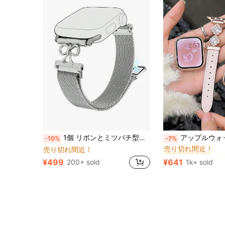
#1 ベストセラー
1個 リボンとミツバチ型磁気クラスプバンド、1-9シリーズ & SE、38mm-49mm対応、テクスチャー付きファッションデザイン、ピンク/ゴールド/シルバー、スタイリッシュ&エレガントなアクセサリー
アップルウォッチ対応バンド、女性用スパークリングジュエリーダイヤモンドウォッチバンド、若い女性の優雅さを際立たせます。SE/Ultra3/2/1/S11/S10/S9/S8/S7/S6/S5/S4/S3/S2/1など各種モデルに対応。高級フェイクレザーバンド、クイックリリース式、
-10%
-7%
売り切れ間近！
売り切れ間近！
#1 ベストセラー
#1 ベストセラー
売り切れ間近！
売り切れ間近！
¥499
¥641
200+ sold
1k+ sold
#1 ベストセラー
売り切れ間近！