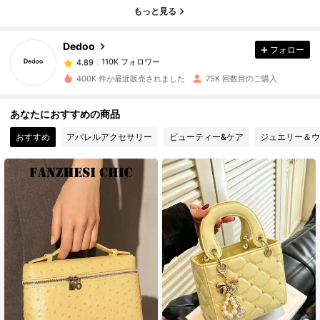
もっと見る
110K フォロワー
4.89
Dedoo
フォロー
110K フォロワー
4.89
m***8
は
1日前
に購入しました
400K 件が最近販売されました
75K 回数目のご購入
110K フォロワー
4.89
あなたにおすすめの商品
おすすめ
アパレルアクセサリー
ビューティー&ケア
ジュエリー＆ウ
110K フォロワー
4.89
110K フォロワー
4.89
110K フォロワー
4.89
110K フォロワー
4.89