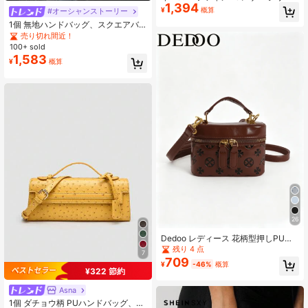
1,394
ダーハンドバッグ、無地ミニマルデ
¥
概算
#オーシャンストーリー
ザイン、調整可能なレザーストラッ
1個 無地ハンドバッグ、スクエアバ
プで複数の持ち方に対応、ライチテ
ッグ、PUレザー素材、パールデコレ
クスチャーで滑らかな仕上げ、装飾
売り切れ間近！
ーション、デイリーユースバッグ、
なし、若年女性とオフィス教師に適
100+ sold
オフィス、携帯電話、口紅収納に適
したフレッシュでソフトなカラーパ
1,583
¥
概算
し、女性、大学生、オフィス、大
レット、軽量でスタイリッシュ、シ
学、仕事、ビジネス、通勤に適して
ョッピング、休暇、日常の通勤に最
います
適
26
Dedoo レディース 花柄型押しPUミ
ニスクエアボックスハンドバッグ、
残り 4 点
7
デュアルジッパー取り外し可能なシ
709
¥
-46%
概算
ョルダーストラップ付きかわいいク
¥322 節約
ロスボディバッグ、大容量、キャン
パスバックパック、大学キャンパス
Asna
に適しています
1個 ダチョウ柄 PUハンドバッグ、多