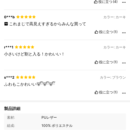
役に立つ
(4)
0***b
カラー: カーキ
これまじで高見えすぎるからみんな買って
役に立つ
(1)
r***1
カラー: カーキ
小さいけど割と入る！かわいい！
役に立つ
(1)
s***2
カラー: ブラウン
ふわもこかわいい🐻ྀི🐻ྀི🐻ྀི
役に立つ
(1)
製品詳細
110K フォロワー
4.89
素材:
PUレザー
組成:
100% ポリエステル