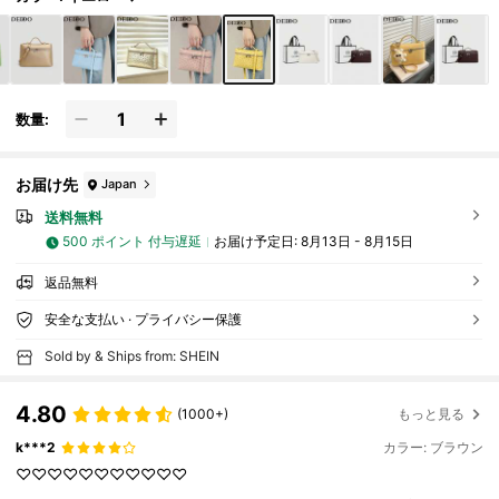
数量:
お届け先
Japan
送料無料
500 ポイント 付与遅延
お届け予定日:
8月13日 - 8月15日
返品無料
安全な支払い · プライバシー保護
Sold by & Ships from: SHEIN
4.80
(1000+)
もっと見る
k***2
カラー: ブラウン
♡♡♡♡♡♡♡♡♡♡♡