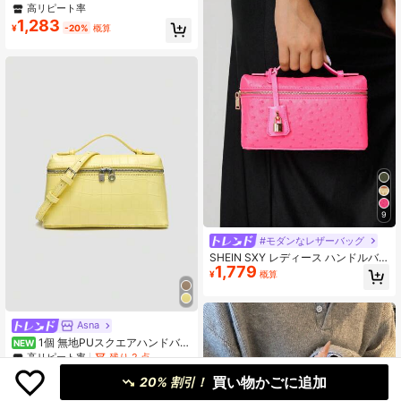
機能ショルダーバッグ、レディース
高リピート率
クロスボディバッグ、デイリーファ
1,283
¥
-20%
概算
ッションマッチングや外出に最適、
バレンタインデーの理想的な選択、
快適でファッショナブル、スタイリ
ッシュなハンドバッグ、パーソナラ
イズされたギフトの選択、2025年ア
クセサリー、あらゆるシーンに適し
たファッショナブルなスタイル、手
頃な高級感、反抗的なパーティーバ
ッグ、パーティー、結婚式、ボー
ル、ディナー/バンケットに最適、エ
レガントなレディースバッグ
9
#モダンなレザーバッグ
SHEIN SXY レディース ハンドルバ
1,779
ッグ、編み込みバッグ、ファッショ
¥
概算
ナブル、シンプル、エレガント、多
用途、クラシック、編み込みPU、レ
ッドバッグ、金属製南京錠装飾、通
勤、オフィス、デート、日常使い、
Asna
ショッピング、アフタヌーンティー
1個 無地PUスクエアハンドバッ
NEW
に適しています
グ、ショルダークロスボディバッ
高リピート率
残り 2 点
グ、女性用、日常ファッションマッ
1,214
¥
-7%
概算
買い物かごに追加
チング、旅行、ショッピング、お出
20% 割引！
かけ、パーティーに適しています、