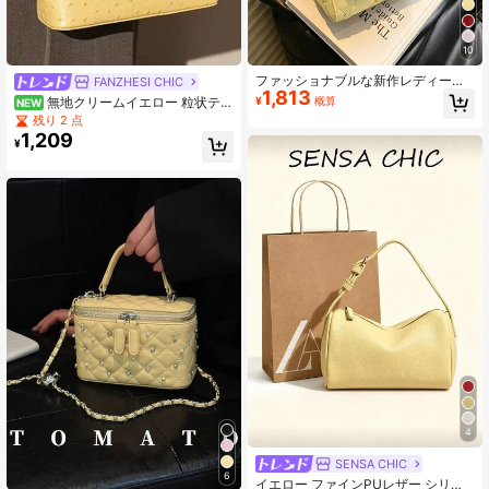
110K フォロワー
4.89
10
110K フォロワー
4.89
ファッショナブルな新作レディース
FANZHESI CHIC
1,813
ハンドバッグ、無地ミニマリストPU
¥
概算
無地クリームイエロー 粒状テク
NEW
スモールスクエアバッグ、エレガン
スチャー ミニキャリーオールバッ
残り 2 点
トで洗練された高級感のあるスタイ
グ、長方形ハードシェル ジッパーク
1,209
110K フォロワー
4.89
ル、デートやショッピングに適して
¥
ラッチ デートナイト 日常収納用
います、スカーフ、リボン、パール
ペンダント付きの多用途で精巧なバ
ッグ、バレンタインデーギフトバッ
グ
4
SENSA CHIC
6
イエロー ファインPUレザー シリン