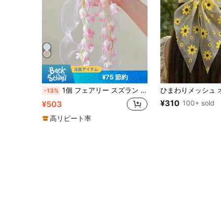
¥75 節約
1個 フェアリー スズラン リボンヘアクリップ、スイートスタイル ヘアアクセサリー、森のフレッシュフローラル ヘアクリップ パールチェーンとタッセル付き フェイクフラワー ヘッドピース 後頭部用、写真撮影用ヘアクリップ (実際の商品は画像とわずかに色が異なる場合があります)
-13%
¥310
100+ sold
¥503
高リピート率