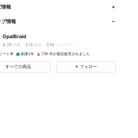
ズ情報
4.79
214
516
ップ情報
4.79
214
516
OpalBraid
4.79
214
516
評価
商品
フォロワー
ピート率
創業1年
73K 件が最近販売されました
4.79
214
516
すべての商品
フォロー
4.79
214
516
4.79
214
516
4.79
214
516
4.79
214
516