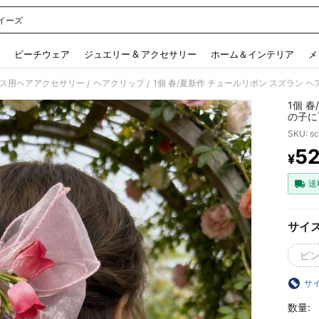
イーズ
 and down arrow keys to navigate search 検索履歴 and 人気ワード. Press Enter to 
ビーチウェア
ジュエリー & アクセサリー
ホーム＆インテリア
メ
ス用ヘアアクセサリー
ヘアクリップ
/
/
1個 
の子に
グ、パ
SKU: s
ョイス
5
¥
PR
送
サイ
ピン
サ
数量: