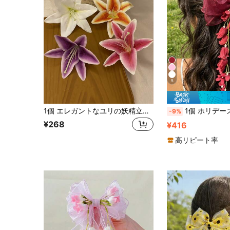
5
1個 エレガントなユリの妖精立体フラワーヘアクリップ レディース用、ユニークなフローラルヘアクロウ ヘアアクセサリー、雰囲気のあるストリートスタイル、夏アクセサリー、旅行、クロウクリップ、ヘアクリップ、ヘアスライド、ヘアクロウ、学校用品、バケーションアウトフィット レディース、ヘアアクセサリー、ヘッドアクセサリー、ヘアピン
1個 ホリデーストリートファッション レッド 片面スズランタッセル
-9%
¥268
¥416
高リピート率