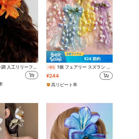
¥24 節約
1個 ボヘミアン調 人工リリーフラワー ヘアクリップ バレンタインデー クロークリップ ヘアクロー ヘアバレッタ、学校用品、バケーションアウトフィット女性、ヘアアクセサリー、ヘッドアクセサリー、ヘアピン、旅行、誕生日
1個 フェアリー スズラン リボン ヘアクリップ プリンセス リボン ヘアアクセサリー 編み込みヘアオーナメント かわいい 花 ヘアピン
-9%
¥244
率
高リピート率