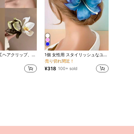
1個 蘭の花 人工ヘアクリップ、ヴィンテージファッション お団子サイドクリップ、春/夏ムード バケーション 旅行 デイリー アップスタイル ヘアアクセサリー
1個 女性用 スタイリッシュなユリの花ヘアクリップ、エレガントなサイド装飾ヘアピン、日常使いに便利なバレンタインデー クロークリップ ヘアクリップ ヘアバレッタ、学校用品、バケーションアウトフィット 女性、ヘアアクセサリー、ヘッドアクセサリー、夏、休日、旅行、フェスティバル、パーティー
売り切れ間近！
¥318
100+ sold