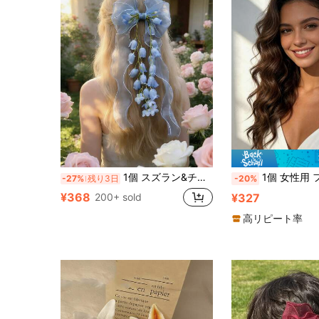
1個 スズラン&チューリップ ヘアクリップ、特大シフォンリボン付き - 繊細で幻想的なヘアアクセサリー、春/夏の休暇に最適、ヘアクリップ、ヘアスライド、ヘアバレッタ、ヘアピン
1個 女性用 フラワーヘアクリップ タッセル付き、ハワイアン トロピカル オーキッド アリゲータークリップ、
-27%
残り3日
-20%
¥368
200+ sold
¥327
高リピート率