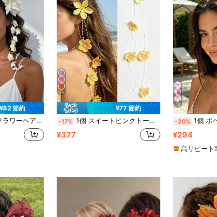
26
10
¥82 節約
¥77 節約
ビーチウェディングアクセサリー、夏休み、母の日&誕生日ギフト、クロークリップ、ヘアクリップ、パーティー
1個 スイートピンクトーン 人工ユリ花 ヘアクリップ、ガールスタイル お団子サイドクリップ、女性の撮影とドレスアップのための幻想的なヘアアクセサリー、クロークリップ
1個 ボヘミアン調 人工花リリー バタフライ
-17%
-20%
¥377
¥294
高リピート