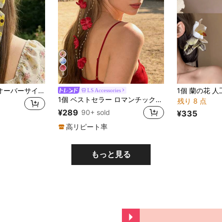
9
ひまわりメッシュ オーバーサイズリボン ヘアクリップ レディース、後頭部ヘアアクセサリー、ハワイアン柄 ファッション エレガント ロングフローイング スプリング ヘアクリップ、デイリーウェア、バケーション、ビーチ、海辺、ホリデーガールギフトヘアアクセサリーに適しています
LS Accessories
1個 ベストセラー ロマンチックな花ヘアクリップ、大きな花の装飾とぶら下がるビーズ、屋外結婚式や旅行写真に適しています、クロウクリップ、ヘアスライド、ヘアバレット、女性用ヘアアクセサリー、ヘッドアクセサリー、ヘアピン
残り 8 点
¥289
90+ sold
¥335
高リピート率
もっと見る