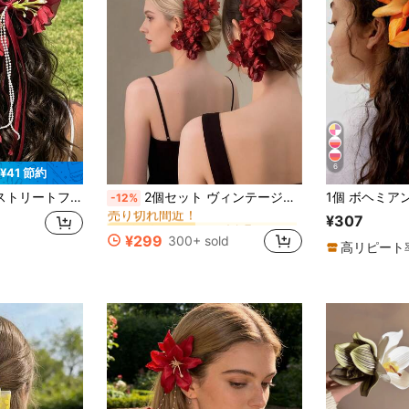
6
¥41 節約
マルチカラー ヘアーバン&ヘアピン
#9 ベストセラー
メッシュリボン スプリングクリップ ヘアクロー ボビーピン
2個セット ヴィンテージレッドフラワーヘアクリップ、ハンドメイドウェディングアクセサリー - 結婚式、写真撮影、パーティー、フォーマルな場面に適しています ブライダルヘアクリップ、レトロフローラルヘアアクセサリー、ヘッドピース、バンエクステンション、ヘアスタイリングピン
-12%
売り切れ間近！
マルチカラー ヘアーバン&ヘアピン
マルチカラー ヘアーバン&ヘアピン
#9 ベストセラー
#9 ベストセラー
¥307
売り切れ間近！
売り切れ間近！
¥299
300+ sold
高リピート
マルチカラー ヘアーバン&ヘアピン
#9 ベストセラー
売り切れ間近！