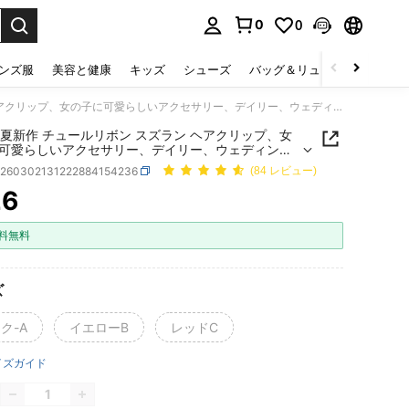
0
0
select.
ンズ服
美容と健康
キッズ
シューズ
バッグ＆リュック
下着＆
1個 春/夏新作 チュールリボン スズラン ヘアクリップ、女の子に可愛らしいアクセサリー、デイリー、ウェディング、パーティー、ビーチ、卒業式に最適、素敵なギフトチョイス、お祭り、誕生日
春/夏新作 チュールリボン スズラン ヘアクリップ、女
可愛らしいアクセサリー、デイリー、ウェディン
ーティー、ビーチ、卒業式に最適、素敵なギフトチ
c260302131222884154236
(84 レビュー)
、お祭り、誕生日
26
ICE AND AVAILABILITY
料無料
ズ
ク-A
イエローB
レッドC
イズガイド