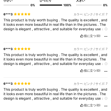
小さい
ぴったり
大きい
0%
100%
0%
6***3
カラー: ピンク / サイズ: 7
This
product
is
truly
worth
buying
.
The
quality
is
excellent
,
and
it
looks
even
more
beautiful
in
real
life
than
in
the
pictures
.
The
design
is
elegant
,
attractive
,
and
suitable
for
everyday
use
as
well
as
special
occasions
.
I
am
very
satisfied
with
my
purchase
役に立つ
(0)
because
it
offers
great
value
for
the
price
.
The
material
feels
durable
and
well
-
made
,
showing
good
attention
to
detail
.
Delivery
was
smooth
,
and
the
item
arrived
in
perfect
condition
.
6***3
カラー: ピンク / サイズ: 7
Overall
,
this
is
a
beautiful
and
worthwhile
product
that
exceeds
This
product
is
truly
worth
buying
.
The
quality
is
excellent
,
and
expectations
.
I
would
highly
recommend
it
to
anyone
looking
it
looks
even
more
beautiful
in
real
life
than
in
the
pictures
.
The
for
quality
,
style
,
and
value
in
one
purchase
.
design
is
elegant
,
attractive
,
and
suitable
for
everyday
use
as
well
as
special
occasions
.
I
am
very
satisfied
with
my
purchase
役に立つ
(0)
because
it
offers
great
value
for
the
price
.
The
material
feels
durable
and
well
-
made
,
showing
good
attention
to
detail
.
Delivery
was
smooth
,
and
the
item
arrived
in
perfect
condition
.
6***3
カラー: ピンク / サイズ: 7
Overall
,
this
is
a
beautiful
and
worthwhile
product
that
exceeds
This
product
is
truly
worth
buying
.
The
quality
is
excellent
,
and
expectations
.
I
would
highly
recommend
it
to
anyone
looking
it
looks
even
more
beautiful
in
real
life
than
in
the
pictures
.
The
for
quality
,
style
,
and
value
in
one
purchase
.
design
is
elegant
,
attractive
,
and
suitable
for
everyday
use
as
well
as
special
occasions
.
I
am
very
satisfied
with
my
purchase
役に立つ
(0)
because
it
offers
great
value
for
the
price
.
The
material
feels