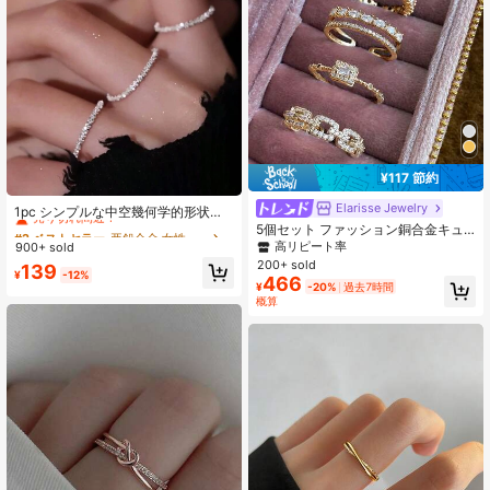
¥117 節約
#2 ベストセラー
亜鉛合金 女性用シングルリング
Elarisse Jewelry
売り切れ間近！
1pc シンプルな中空幾何学的形状の
光沢のあるヴィンテージシックな調
5個セット ファッション銅合金キュ
#2 ベストセラー
#2 ベストセラー
亜鉛合金 女性用シングルリング
亜鉛合金 女性用シングルリング
節不可能なリング
ービックジルコニア幾何学リングセ
高リピート率
900+ sold
売り切れ間近！
売り切れ間近！
ット 女性のウェディングパーティー
200+ sold
#2 ベストセラー
亜鉛合金 女性用シングルリング
139
ウェアに適しています (ギフトボック
¥
-12%
466
売り切れ間近！
¥
-20%
過去7時間
スは含まれていません)、誕生日プレ
概算
ゼント