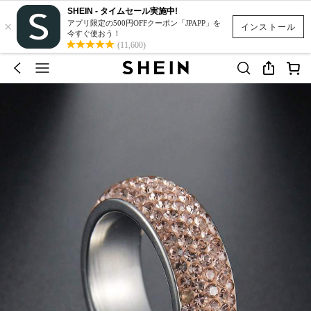
SHEIN - タイムセール実施中!
×
アプリ限定の500円OFFクーポン「JPAPP」を
インストール
今すぐ使おう！
(11,600)