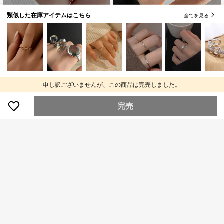
類似した在庫アイテムはこちら
全てを見る
#1 ベストセラー
ローズゴールド 女性用シングルリング
6
売り切れ間近！
#6 ベストセラー
ゴールド 女性用シングルリング
売り切れ間近！
#1 ベストセラー
#1 ベストセラー
ローズゴールド 女性用シングルリング
ローズゴールド 女性用シングルリング
1個 ローズゴールドメッキ クロス ノ
ット デザイン 立方ジルコニア 銅製
売り切れ間近！
売り切れ間近！
#6 ベストセラー
#6 ベストセラー
ゴールド 女性用シングルリング
ゴールド 女性用シングルリング
CVNANA 1個 シンプルなクロスデザ
リング 日常着、パーティー、集まり
インリング、指輪、ファッションア
売り切れ間近！
売り切れ間近！
#1 ベストセラー
ローズゴールド 女性用シングルリング
3.1k+ sold
(1000+)
申し訳ございませんが、この商品は完売しました。
におしゃれ
クセサリー
売り切れ間近！
#6 ベストセラー
ゴールド 女性用シングルリング
1.3k+ sold
(1000+)
249
¥
売り切れ間近！
223
完売
¥
-3%