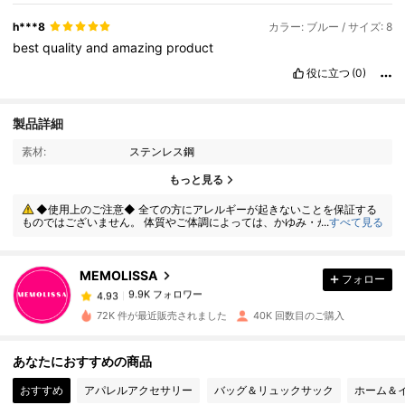
durable
and
well
-
made
,
showing
good
attention
to
detail
.
Delivery
was
smooth
,
and
the
item
arrived
in
perfect
condition
.
h***8
カラー: ブルー / サイズ: 8
Overall
,
this
is
a
beautiful
and
worthwhile
product
that
exceeds
best
quality
and
amazing
product
expectations
.
I
would
highly
recommend
it
to
anyone
looking
for
quality
,
style
,
and
value
in
one
purchase
役に立つ
(0)
製品詳細
素材:
ステンレス鋼
9.9K フォロワー
もっと見る
4.93
◆使用上のご注意◆ 全ての方にアレルギーが起きないことを保証する
ものではございません。 体質やご体調によっては、かゆみ・かぶれが生じ
...
すべて見る
る場合がありますので、皮膚に異常を感じたときは、すぐにご使用をお止
9.9K フォロワー
4.93
めいただき、専門医にご相談ください。
MEMOLISSA
フォロー
9.9K フォロワー
4.93
c***a
は
1日前
に購入しました
72K 件が最近販売されました
40K 回数目のご購入
9.9K フォロワー
4.93
あなたにおすすめの商品
おすすめ
アパレルアクセサリー
バッグ＆リュックサック
ホーム＆
9.9K フォロワー
4.93