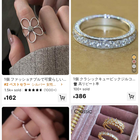
10
1個 クラシックキュービックジルコ
1個 ファッショナブルで可愛らしい
ニアリング、女性のバレンタインデ
中空フラワー 調整可能なオープンリ
高リピート率
#2 ベストセラー
シルバー 女性オープンリング
ーギフト、ウェディングパーティー
ング、女性の日常着、フェスティバ
100+ sold
1.5k+ sold
(1000+)
ジュエリー
ル、パーティーウェアに適していま
386
162
す
¥
¥