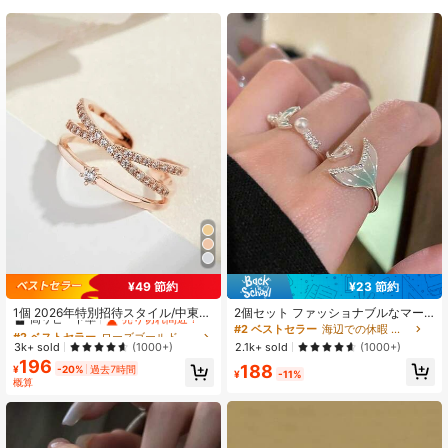
9.9K フォロワー
4.93
9.9K フォロワー
4.93
9.9K フォロワー
4.93
9.9K フォロワー
4.93
¥49 節約
¥23 節約
#2 ベストセラー
ローズゴールド 女性用シングルリング
9.9K フォロワー
4.93
高リピート率
売り切れ間近！
1個 2026年特別招待スタイル/中東、
2個セット ファッショナブルなマー
ヨーロッパ&アメリカ インフルエン
メイドテールデザイン オープンリン
#2 ベストセラー
#2 ベストセラー
ローズゴールド 女性用シングルリング
ローズゴールド 女性用シングルリング
#2 ベストセラー
海辺での休暇 女性用リング
サーベストセラー、セレブ同型プレ
グ、レディースの日常着に適してい
高リピート率
高リピート率
売り切れ間近！
売り切れ間近！
3k+ sold
2.1k+ sold
(1000+)
(1000+)
ミアム銅マイクロインレイ キュービ
ます
196
#2 ベストセラー
ローズゴールド 女性用シングルリング
188
ックジルコニア、高品質スーパー人
9.9K フォロワー
¥
-20%
過去7時間
4.93
¥
-11%
高リピート率
売り切れ間近！
気オープンリング/女性カジュアル/ビ
概算
ジネス/キャンパス/パーティー/ホリ
デー/カップル/日常着用に適していま
す(工場高品質低価格直販)