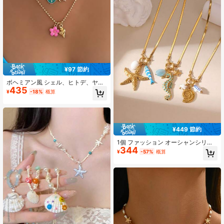
¥97 節約
ボヘミアン風 シェル、ヒトデ、ヤシ
435
の木、花、フェイクパール ペンダン
¥
-18%
概算
トネックレスセット3点入り、多層着
用可能な人工クリスタルビーズネッ
クレス、女性の日常着、デート、パ
ーティー、夏休みに適しています
¥449 節約
1個 ファッション オーシャンシリー
344
ズ ヒトデペンダントネックレス、18
¥
-57%
概算
Kゴールドメッキ ステンレススチー
ル ヒトデシェル マルチネックレス、
ユニセックス、日常着用に適してい
ます