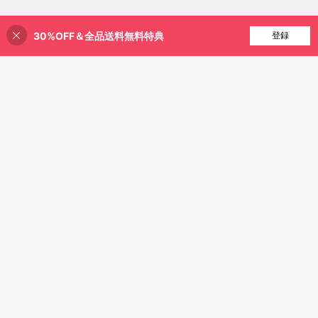
30%OFF＆全品送料無料特典
買い物かごに追加
登録
8% 割引！