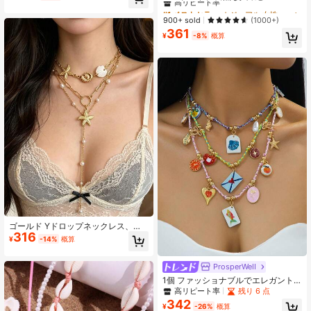
ックレス、マルチペンダントネック
のヒトデペンダントネックレス2点セ
#1 ベストセラー
#1 ベストセラー
カジュアル 女性のビーズネックレス
カジュアル 女性のビーズネックレス
レス、女性の日常着、ビーチホリデ
ット、ボヘミアンスタイル ビーズチ
高リピート率
高リピート率
900+ sold
(1000+)
ーウェアに適しています
ェーンジュエリー、女性のビーチパ
361
#1 ベストセラー
カジュアル 女性のビーズネックレス
ーティーや日常着に最適。貝殻のパ
¥
-8%
概算
高リピート率
ターンとサイズはランダムに配置さ
れています。
ゴールド Yドロップネックレス、オ
316
ーシャンテーマ ヒトデ シェル コン
¥
-14%
概算
ク パールチョーカー、ボヘミアン サ
マービーチ レイヤーペンダントジュ
エリー レディース
ProsperWeII
1個 ファッショナブルでエレガント
なボヘミアンスタイルのカラフルな
高リピート率
残り 6 点
編み込みロープ ハート シェル ヒト
342
¥
-26%
概算
デ アシンメトリータッセルペンダン