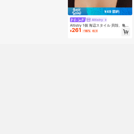
¥49 節約
Altistry
Altistry 1個 海辺スタイル 貝殻、亀、
261
ヒトデネックレス、フェイクパール
¥
-16%
概算
スカロップ&ホラガイチャーム付き、
女性用鎖骨チェーン