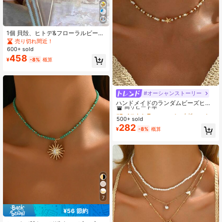
1個 貝殻、ヒトデ&フローラルビーズ
ペンダントネックレス、マルチカラ
売り切れ間近！
ー編み込みフェイクパール&天然石、
600+ sold
女性の夏のビーチホリデー
458
¥
-8%
概算
#オーシャンストーリー
#5 ベストセラー
コッパー 女性用チョーカー
高リピート率
ハンドメイドのランダムビーズヒト
デネックレス1個 夏のビーチの海を
#5 ベストセラー
#5 ベストセラー
コッパー 女性用チョーカー
コッパー 女性用チョーカー
テーマにした女性用ジュエリー、普
500+ sold
高リピート率
高リピート率
段使いやビーチパーティーに最適
282
#5 ベストセラー
コッパー 女性用チョーカー
¥
-8%
概算
高リピート率
7
¥56 節約
#1 ベストセラー
緑色 女性のペンダントネックレス