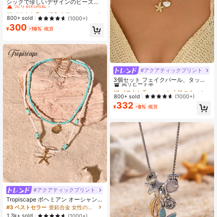
売り切れ間近！
シックで珍しいデザインのビーズ太
陽、星、月型ペンダントネックレス1
#1 ベストセラー
#1 ベストセラー
緑色 女性のペンダントネックレス
緑色 女性のペンダントネックレス
個 女性用
売り切れ間近！
売り切れ間近！
800+ sold
(1000+)
300
#1 ベストセラー
緑色 女性のペンダントネックレス
¥
-16%
概算
売り切れ間近！
#アクアティックプリント
#1 ベストセラー
シェル 女性のネックレス
高リピート率
3個セット フェイクパール、タッセ
ル、石、貝殻ペンダント ゴールドチ
#1 ベストセラー
#1 ベストセラー
シェル 女性のネックレス
シェル 女性のネックレス
ェーンネックレス レディース、マル
高リピート率
高リピート率
800+ sold
(1000+)
チレイヤー チョーカー、カジュア
332
#1 ベストセラー
シェル 女性のネックレス
ル、ビーチ、デイリーウェアに適し
¥
-8%
概算
高リピート率
ています
#アクアティックプリント
Tropiscape ボヘミアン オーシャンス
タイル ビーズ パール メタルシェル&
#3 ベストセラー
亜鉛合金 女性のネックレスセット
ヒトデペンダントネックレス2個セッ
1.3k+ sold
(1000+)