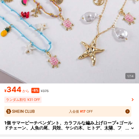
1/14
344
-8%
¥
¥375
から
ランダム割引 ¥31 OFF
入会後
¥17
OFF
1個 サマービーチペンダント、カラフルな編み上げロープ+ゴール
ドチェーン、人魚の尾、貝殻、ヤシの木、ヒトデ、太陽、フ
ェイクパール、亀のペンダントでデコレーション、女性のビ
ーチバケーション、パーティーウェア、熱帯のオーシャンスタイ