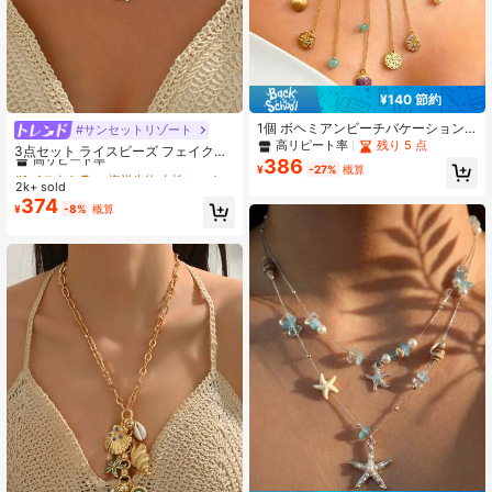
36K フォロワー
4.92
¥140 節約
36K フォロワー
4.92
1個 ボヘミアンビーチバケーション
#サンセットリゾート
#1 ベストセラー
海洋生物 女性のネックレス
スタイル ラインストーン ヒトデ シ
高リピート率
残り 5 点
高リピート率
3点セット ライスビーズ フェイクパ
ェル フィッシュ マルチストランド
386
ール ゴールド スターフィッシュ&シ
#1 ベストセラー
#1 ベストセラー
海洋生物 女性のネックレス
海洋生物 女性のネックレス
¥
-27%
概算
タッセルデザイン プレミアム 多用途
36K フォロワー
4.92
ェル ネックレス、ハンドメイド ミニ
2k+ sold
高リピート率
高リピート率
レディースネックレス
マリスト ジュエリー レディース、デ
374
#1 ベストセラー
海洋生物 女性のネックレス
¥
-8%
概算
イリーウェアとビーチバケーション
高リピート率
に最適、ボヘミアンシック