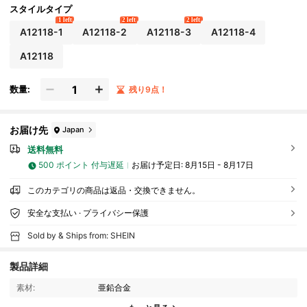
ルジュエリー
スタイルタイプ
1 left
2 left
2 left
A12118-1
A12118-2
A12118-3
A12118-4
A12118
数量:
残り9点！
お届け先
Japan
送料無料
500 ポイント 付与遅延
お届け予定日:
8月15日 - 8月17日
このカテゴリの商品は返品・交換できません。
安全な支払い · プライバシー保護
Sold by & Ships from: SHEIN
製品詳細
素材:
亜鉛合金
36K フォロワー
4.92