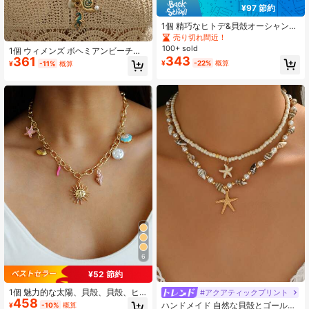
¥97 節約
1個 精巧なヒトデ&貝殻オーシャンス
タイル マルチカラーメタルネックレ
売り切れ間近！
ス レディース パーティー、舞踏会、
100+ sold
1個 ウィメンズ ボヘミアンビーチリ
集まり、ビーチバケーションに適し
343
361
ゾート オーシャン ヒトデ貝殻タツノ
¥
-22%
概算
ています
¥
-11%
概算
オトシゴ CCB マルチペンダント フ
ェイクパール ラインストーン ビッグ
チェーン Y型ネックレス、ドレス、
カジュアル、デート、パーティー、
ギフトに最適なファッションジュエ
リーアクセサリー
6
¥52 節約
1個 魅力的な太陽、貝殻、貝殻、ヒ
#アクアティックプリント
#1 ベストセラー
カジュアル 女性のビーズネックレス
458
トデ&フェイクパール ペンダントネ
高リピート率
ハンドメイド 自然な貝殻とゴールド
¥
-10%
概算