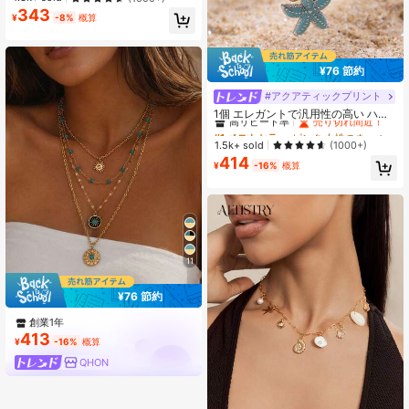
ト、ファッションビーチリゾートジ
343
ュエリー、デイリーウェアやビーチ
¥
-8%
概算
旅行、コテージコアスタイル、サマ
ーアウトフィットに適しています
¥76 節約
#アクアティックプリント
#1 ベストセラー
ピンク 女性のネックレス
高リピート率
売り切れ間近！
1個 エレガントで汎用性の高い ハン
ドメイドパール、クリスタル、貝殻
#1 ベストセラー
#1 ベストセラー
ピンク 女性のネックレス
ピンク 女性のネックレス
ヒトデペンダント ステンレススチー
高リピート率
高リピート率
売り切れ間近！
売り切れ間近！
1.5k+ sold
(1000+)
ルネックレス レディース向け、ビー
414
#1 ベストセラー
ピンク 女性のネックレス
チ、パーティー、旅行、カジュアル
¥
-16%
概算
高リピート率
売り切れ間近！
な場面に適しています
11
¥76 節約
創業1年
413
¥
-16%
概算
QHON