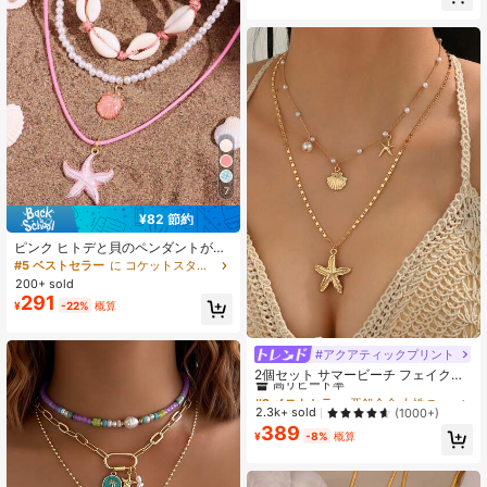
トネックレス レディースアクセサリ
ー パーティー、バンケット、旅行、
結婚式、バケーション、日常着用、
ジュエリーギフトに適しています
7
¥82 節約
ピンク ヒトデと貝のペンダントが付
いた ビーズ入りネックレス 3点セッ
#5 ベストセラー
に コケットスタイル 女性のネックレス
ト、ビーチバカンススタイルの女性
200+ sold
用ジュエリー
291
¥
-22%
概算
#アクアティックプリント
#2 ベストセラー
亜鉛合金 女性のネックレスセット
高リピート率
2個セット サマービーチ フェイクパ
ール ネックレス スターフィッシュ&
#2 ベストセラー
#2 ベストセラー
亜鉛合金 女性のネックレスセット
亜鉛合金 女性のネックレスセット
シェルペンダント、デイリーウェア
高リピート率
高リピート率
2.3k+ sold
(1000+)
とビーチバケーションのファッショ
389
#2 ベストセラー
亜鉛合金 女性のネックレスセット
ンアクセサリー、手作りチェーンは
¥
-8%
概算
高リピート率
希望の長さにカットできる、フェイ
クパールの個数は調整可能