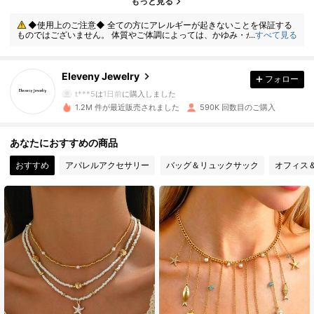
もっと見る
◆使用上のご注意◆ 全ての方にアレルギーが起きないことを保証する
ものではございません。 体質やご体調によっては、かゆみ・かぶれが生じ
...
すべて見る
36K フォロワー
4.92
る場合がありますので、皮膚に異常を感じたときは、すぐにご使用をお止
めいただき、専門医にご相談ください。
Eleveny Jewelry
フォロー
36K フォロワー
4.92
t***5
は
1日前
に購入しました
1.2M 件が最近販売されました
590K 回数目のご購入
36K フォロワー
4.92
あなたにおすすめの商品
おすすめ
アパレルアクセサリー
バッグ＆リュックサック
オフィス
36K フォロワー
4.92
36K フォロワー
4.92
36K フォロワー
4.92
36K フォロワー
4.92