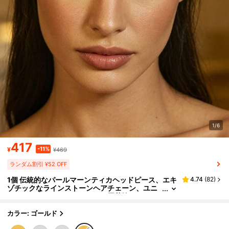
1/6
417
-11%
¥
¥469
ランダム割引 ¥52 OFF
1個 伝統的なパールマーンティカヘッドピース、エキ
4.74
(
82
)
ゾチックなラインストーンヘアチェーン、ユニ
ークなステージパフォーマンス用花嫁ヘアアク
セサリー
カラー: ゴールド