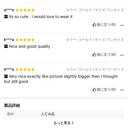
a***n
カラー: ゴールド / サイズ: ワンサイズ
Its
so
cute
.
I
would
love
to
wear
it
役に立つ
(0)
k***a
カラー: ゴールド / サイズ: ワンサイズ
Nice
and
good
quality
.
役に立つ
(0)
h***a
カラー: ゴールド / サイズ: ワンサイズ
Very
nice
exactly
like
picture
slightly
bigger
then
I
thought
but
still
good
役に立つ
(0)
製品詳細
素材:
人工水晶
8.9K フォロワー
4.76
もっと見る