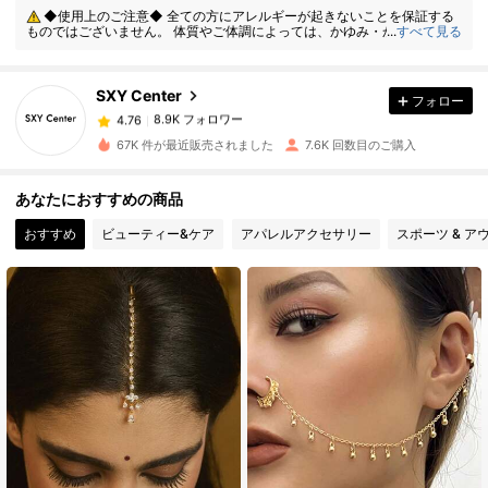
◆使用上のご注意◆ 全ての方にアレルギーが起きないことを保証する
ものではございません。 体質やご体調によっては、かゆみ・かぶれが生じ
...
すべて見る
8.9K フォロワー
4.76
る場合がありますので、皮膚に異常を感じたときは、すぐにご使用をお止
めいただき、専門医にご相談ください。
SXY Center
フォロー
8.9K フォロワー
4.76
8***5
は
1日前
に購入しました
67K 件が最近販売されました
7.6K 回数目のご購入
8.9K フォロワー
4.76
あなたにおすすめの商品
おすすめ
ビューティー&ケア
アパレルアクセサリー
スポーツ & ア
8.9K フォロワー
4.76
8.9K フォロワー
4.76
8.9K フォロワー
4.76
8.9K フォロワー
4.76