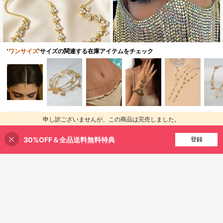
'
ワンサイズ
'サイズの関連する在庫アイテムをチェック
ボヘミアン セクシー ラインストーン
タッセルマスク ナイトクラブ メイク
残り 8 点
アップ ボールパーティー レディース
1,554
Jhumka Pop
イブニングドレス用 輝くアクセサリ
¥
概算
ー
精巧なラインストーンヘアチェー
申し訳ございませんが、この商品は完売しました。
ン、ボヘミアンスタイルのペンダン
752
¥
-3%
概算
トヘッドチェーン、女性の結婚式、
30%OFF＆全品送料無料特典
完売
登録
パーティー、バンケット着用、ウェ
ディングアクセサリージュエリー