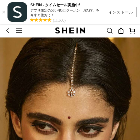
SHEIN - タイムセール実施中!
×
アプリ限定の500円OFFクーポン「JPAPP」を
インストール
今すぐ使おう！
(11,600)