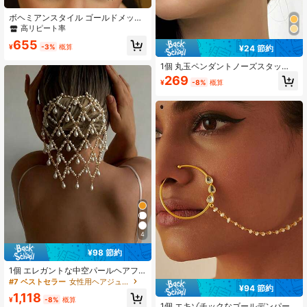
8.9K フォロワー
4.76
ボヘミアンスタイル ゴールドメッキ
CZラインストーンインレイ 額チェー
高リピート率
ン ブライダルウェディングジュエリ
655
ー レディース
¥
-3%
概算
¥24 節約
8.9K フォロワー
4.76
1個 丸玉ペンダントノーズスタッ
ド、sweet punk クリップオンノーズ
269
¥
-8%
概算
リング ピアス レトロスタイルノーズ
ピアス 女性用ノードリル
8.9K フォロワー
4.76
4
¥98 節約
1個 エレガントな中空パールヘアフ
ープチェーン、女性用ファッショナ
#7 ベストセラー
女性用ヘアジュエリー
¥94 節約
ブルなラインストーンタッセルヘア
1,118
アクセサリー、デイリーウェアやパ
¥
-8%
概算
1個 エキゾチックなゴールデンパー