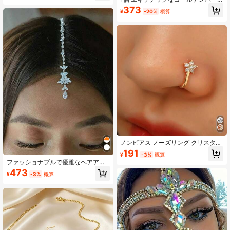
ーティーに
ルチェーンノーズリング、女性のた
373
¥
-20%
概算
めのヴィンテージチャーミングなフ
ェイスジュエリー
ノンピアス ノーズリング クリスタル
ジルコニア ユニセックス パンクスタ
191
¥
-3%
概算
イル 贈り物に最適
ファッショナブルで優雅なヘアアク
セサリー、額飾りペンダント付きヘ
473
¥
-3%
概算
アクリップ、ブライダルアクセサリ
ー