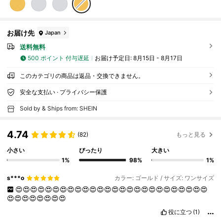
お届け先
Japan
送料無料
500 ポイント 付与遅延
お届け予定日:
8月15日 - 8月17日
このカテゴリの商品は返品・交換できません。
安全な支払い · プライバシー保護
Sold by & Ships from: SHEIN
4.74
(82)
もっと見る
小さい
ぴったり
大きい
1%
98%
1%
s***o
カラー: ゴールド / サイズ: ワンサイズ
😍😍😍😍😍😍😍😍😍😍😍😍😍😍😍😍😍😍😍😍😍😍😍😍😍😍
😍😍😍😍😍😍😍😍
役に立つ
(1)