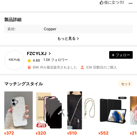
役に立つ
(1)
製品詳細
1.5K フォロワー
4.86
素材:
Copper
もっと見る
1.5K フォロワー
4.86
FZCYLXJ
フォロー
1.5K フォロワー
4.86
8***2
は
11時間前
に購入しました
89K 件が最近販売されました
33K 回数目のご購入
1.5K フォロワー
4.86
マッチングスタイル
セット
1.5K フォロワー
4.86
1.5K フォロワー
4.86
372
320
510
552
21
1.5K フォロワー
4.86
¥
¥
¥
¥
¥