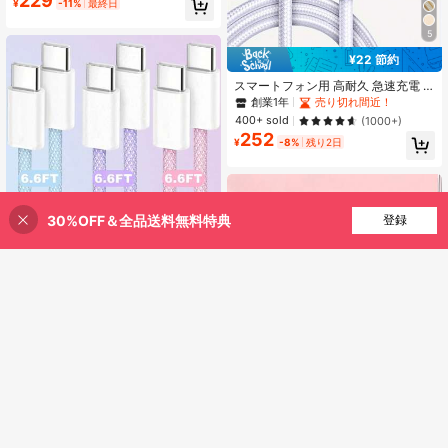
229
¥
-11%
最終日
t、高速データ転送充電ケーブル、お
よびその他のAndroidデバイスとTyp
5
e-Cデバイスに対応、旅行/車載アク
セサリー/室内/屋外に適しています、
¥22 節約
ピンク
スマートフォン用 高耐久 急速充電 U
SB Type-C データケーブル 2m/3m/
創業1年
売り切れ間近！
1m、Android対応
400+ sold
(1000+)
252
¥
-8%
残り2日
30%OFF＆全品送料無料特典
買い物かごに追加
登録
8% 割引！
¥27 節約
3本 3.3/6.6ft 60W USB-C To USB-
C 編み込みカラフル Type-C 急速充
500+ sold
(100+)
電ケーブル 17/16/15/Pro/Max/Plu
222
¥
-11%
残り2日
s、Pro/Air、Galaxy、Android、ノー
トパソコン対応