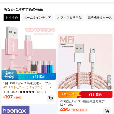
あなたにおすすめの商品
1.5K フォロワー
4.86
おすすめ
ホーム＆インテリア
オフィス＆学用品
電子機器＆ケース
1.5K フォロワー
4.86
1.5K フォロワー
4.86
1.5K フォロワー
4.86
¥49 節約
1個 USB Type C 高速充電ケーブル、
ナイロン編み 3.3ft/6.6ft/10ft USB A
#2 ベストセラー
に タイプC ケーブル
5
to USB C 充電ケーブル、Galaxy S2
1.3k+ sold
(1000+)
5 S24 S23 S22 S21対応
¥33 節約
197
¥
-20%
MFi認証ナイロン編組高速充電デー
タケーブル、iPhone 13/12/11/XR/8/
1.3k+ sold
7/6、14 Pro Max、14 Pro、14 Plu
295
¥
-10%
最終日
s、13 Pro Max、13 Pro、13、12 Pr