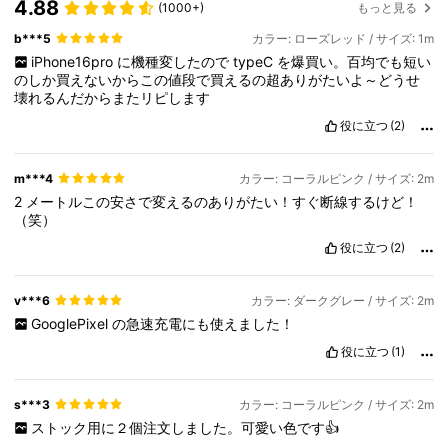
4.88
(1000+)
もっと見る
b***5
カラー: ローズレッド / サイズ: 1m
iPhone16pro
に機種変したので
typeC
を爆買い。百均でも短い
のしか買えないからこの値段で買えるの超ありがたいよ～どうせ
壊れるんだからまたリピします
役に立つ
(2)
m***4
カラー: コーラルピンク / サイズ: 2m
2
メートルこの安さで変えるのありがたい！すぐ断線するけど！
（笑）
役に立つ
(2)
v***6
カラー: ダークグレー / サイズ: 2m
GooglePixel
の急速充電にも使えました！
役に立つ
(1)
s***3
カラー: コーラルピンク / サイズ: 2m
ストック用に２個注文しました。可愛い色です👍