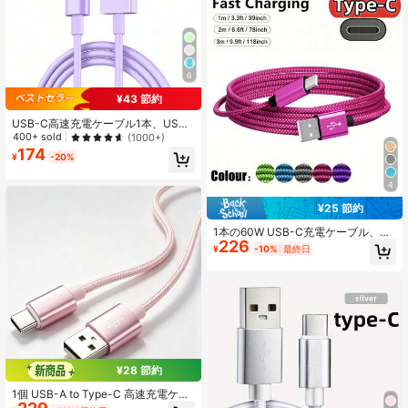
6
¥43 節約
USB-C高速充電ケーブル1本、USB-
A - Type-C高速充電ケーブル、480
400+ sold
(1000+)
Mbps高速データ転送ライン、iPhon
174
¥
-20%
e 17/16/15/Plus/Pro/Pro Max、Sam
sung Galaxy S25/S24/S23/S22/S2
4
1/Note 20 Ultra、MacBook Pro 12.9
インチ、Air Miniに対応
¥25 節約
1本の60W USB-C充電ケーブル、3.
226
3フィート/6.6フィート/10フィート
¥
-10%
最終日
の長さのUSBタイプC急速充電コー
ド、ナイロン編みUSB-AからUSB-C
充電ケーブル、Samsung Galaxy S2
4/S23 Ultra/S23/S23+/S22/S22 Ult
ra/S22+/S21 Ultra/S20 Ultra/Note 2
0/Note 10/Z Fold 3/4/5対応、iPhon
e 16/16 Pro Max/15/15 Plus/15 Pro/1
5 Pro Max対応、Xiaomi対応、OnePl
us Type-C対応
¥28 節約
1個 USB-A to Type-C 高速充電ケー
ブル、ナイロン編み、3.3ft/6.6ft/10f