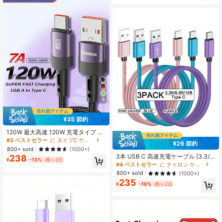
o、12、11、XS、XR、8 Plus、8、
7、6、5、SEなどのノートパソコン
シリーズ、およびLightning & Nanイ
ンターフェースに対応、高速充電を
サポート
5
¥35 節約
120W 最大高速 120W 充電タイプ C
ケーブル 7A USB A - USB C 急速充
#3 ベストセラー
に タイプC ケーブル
¥26 節約
電ケーブル iPhone 16/15/15Plus/15
800+ sold
(1000+)
Pro/15 Pro Max、Honor Realme On
3本 USB C 高速充電ケーブル [3.3/6.
238
eplus OPPO USB タイプ C 充電コー
¥
-13%
残り2日
6/10ft] USB A to C ナイロン編み込
#4 ベストセラー
に ナイロン ケーブル
ド データケーブル アドバンス急速充
み充電ケーブル、Cポートデータ同
800+ sold
(1000+)
電 Forng S24 23 Ultra S22 S21 クイ
期ケーブル、Galaxy A14 5G A13 A5
ック充電に対応
235
4 A53 S23 S22 Ultra S21 S20 A23
¥
-10%
残り2日
A24 A03 S7 Pro 6 Moto Android ス
マートフォン対応 高速充電ケーブル