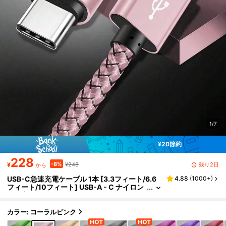
1/7
¥20節約
228
-8%
残り2日
¥
¥248
から
USB-C急速充電ケーブル 1本 [3.3フィート/6.6
4.88
(
1000+
)
フィート/10フィート] USB-A - C ナイロン
編み充電コード、Samsung Galaxy S25 S2
4 S23 S22 S21 S10、Note 20 10 9 A51 G8 G
7、Pixel、その他のUSB-Cデバイスに対応
カラー: コーラルピンク