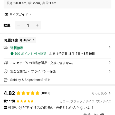
長さ
:
20.8 cm
幅
:
2 cm
身長
:
1 cm
サイズガイド
数量:
お届け先
Japan
送料無料
500 ポイント 付与遅延
お届け予定日:
8月17日 - 8月19日
このカテゴリの商品は返品・交換できません。
安全な支払い · プライバシー保護
Sold by & Ships from: SHEIN
4.82
(100+)
もっと見る
愛***流
カラー: ブラック / サイズ: ワンサイズ
可愛いけどアイリスの四角い
VAPE
しか入らないよ！
役に立つ
(5)