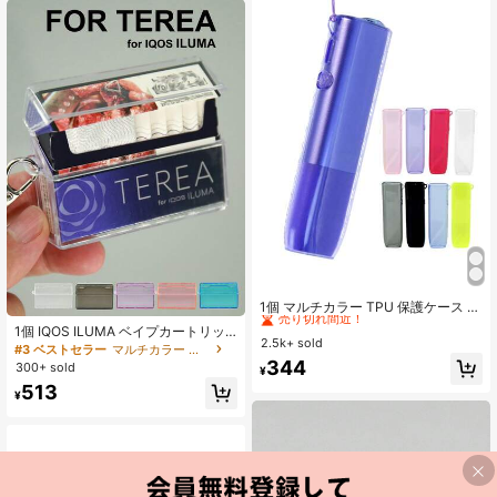
な人への贈り物に適しています。
#1 ベストセラー
マルチカラー シガレットケース
売り切れ間近！
1個 マルチカラー TPU 保護ケース 吊
り下げ穴付き IQOS ILUMA I ONE & I
#1 ベストセラー
#1 ベストセラー
マルチカラー シガレットケース
マルチカラー シガレットケース
1個 IQOS ILUMA ベイプカートリッ
LUMA ONE用、透明、耐摩耗性、耐
2.5k+ sold
売り切れ間近！
売り切れ間近！
ジ用 透明 マルチカラー プロテクテ
#3 ベストセラー
マルチカラー シガレットケース
落下性、手触り良好、滑り止め、フ
ィブケース、落下防止 衝撃吸収 便利
#1 ベストセラー
マルチカラー シガレットケース
344
300+ sold
ァッショナブル、お気に入りのアク
¥
な電子タバコカートリッジボック
売り切れ間近！
セサリーやキーチェーンを簡単に取
513
ス、IQOS Iluma I 電子タバコカート
¥
り付けられるランヤードリング付
リッジの日常使用に適しています
き、日常使用に適しています