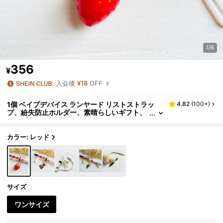
1/8
356
¥
入会後
¥18
OFF
1個 ベイプデバイス ランヤード リストストラッ
4.82
(
100+
)
プ、紛失防止ホルダー、素晴らしいギフト、
ベイプアクセサリー
カラー: レッド
サイズ
ワンサイズ