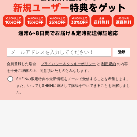
#5 ベストセラー
シガレットケース
¥7 節約
売り切れ間近！
#5 ベストセラー
#5 ベストセラー
シガレットケース
シガレットケース
IQOS ILUMA I ONE 交換式タバコボ
登録
ックス用 ヒョウ柄ケース、IQOS ILU
売り切れ間近！
売り切れ間近！
MA ONE アクセサリー PC ハードケ
#5 ベストセラー
シガレットケース
400+ sold
(500+)
ース スムースケース グロスカバー、
会員登録した場合、
プライバシー＆クッキーポリシー
と
利用規約
の内容
IQOS ILUMA ONE/ILUMA I ONE/ILU
売り切れ間近！
414
喫煙アクセサリー、ベイプ使用、タ
¥
-2%
MAPRIME用装飾性のある耐衝撃保護
を十分ご理解の上、同意頂いたものとみなします。
975
バコ収納、ベイプ喫煙、タバコホル
¥
ケース、20本収納ホルダーボック
ダーケース、シガレットボックス、
ス、ファッションアクセサリー、ヒ
SHEINの限定特典や最新情報をメールで受信することを希望します。
ギフト
ョウ柄マルチカラーPUレザー素材、
また、いつでもSHEINに連絡して購読を中止できることを理解しまし
360度フル保護、衝撃吸収滑り止
め、男女兼用、誕生日、バレンタイ
買い物かごに追加
た。
ン、クリスマスのプレゼントに最適