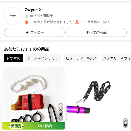
344 フォロワー
4.77
Zwyer
m***9
が閲覧中
344 フォロワー
4.77
1.7K 件が最近販売されました
968 回数目のご購入
フォロー
すべての商品
344 フォロワー
4.77
あなたにおすすめの商品
344 フォロワー
4.77
おすすめ
ホーム＆インテリア
ビューティー&ケア
ジュエリー＆ウォ
344 フォロワー
4.77
344 フォロワー
4.77
344 フォロワー
4.77
344 フォロワー
4.77
4
344 フォロワー
4.77
¥51 節約