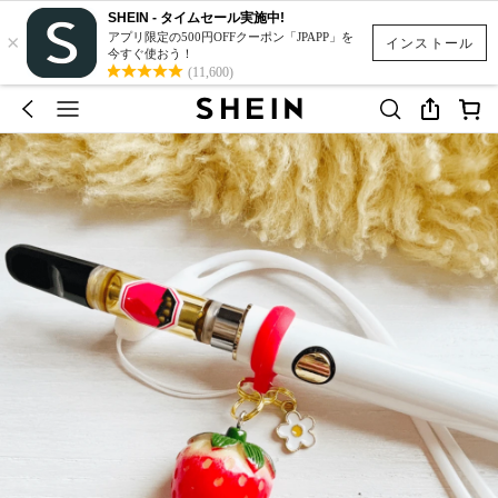
SHEIN - タイムセール実施中!
×
アプリ限定の500円OFFクーポン「JPAPP」を
インストール
今すぐ使おう！
(11,600)