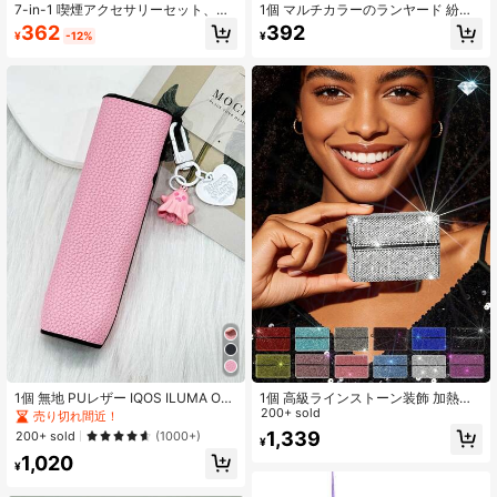
7-in-1 喫煙アクセサリーセット、ポ
1個 マルチカラーのランヤード 紛失
ータブル紛失防止タバコケース PUチ
防止ストラップ、3つのシリコンリン
362
392
¥
-12%
¥
ャームリストレット、Vapeデバイス
グ付きで様々なサイズのベイプデバ
用シリコンリング6個付き、紛失防止
イスに対応、電子タバコは含まれて
ホルダー、ギフトアイデア
いません
1個 無地 PUレザー IQOS ILUMA ON
1個 高級ラインストーン装飾 加熱式
E 保護ケース、ランヤード、春夏秋
非燃焼電子タバコカートリッジ収納
200+ sold
売り切れ間近！
冬適用、ベイプチャーム、ギフト
ボックス、ペンダントやキーホルダ
1,339
200+ sold
(1000+)
¥
ーとしても使用可能。ボックス全体
1,020
がグレードAの人工ダイヤモンドで覆
¥
われており、タバコボックスを贅沢
で優雅にします。友人、家族、大切