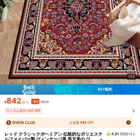
1/14
¥37節約
842
-4%
¥
¥879
から
ランダム割引 ¥37 OFF
入会後
¥42
OFF
レッド クラシックボヘミアン 伝統的なポリエステ
4.91
(
100+
)
ルファイバー製 ヴィンテージ風 長方形の ウ