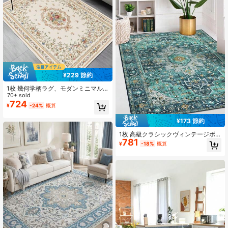
ャンプ、ルームデコレーション エリ
アに適しています
¥229 節約
1枚 幾何学柄ラグ、モダンミニマル
フローラル&植物デザインカーペット
70+ sold
724
¥
-24%
概算
¥173 節約
1枚 高級クラシックヴィンテージボ
781
ヘミアンカーペット、TPR洗濯可能
¥
-18%
概算
底、エレガントな長方形ソフトエリ
アラグ、屋外、玄関、リビングルー
ム、寝室、洗濯室、バスルーム、ゲ
ームルーム用、フワフワ洗濯機洗い
可能オールシーズンカーペット、ホ
ームデコレーション