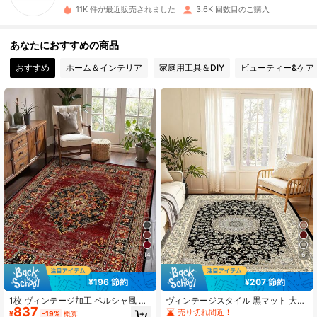
e***9
は
1日前
に購入しました
11K 件が最近販売されました
3.6K 回数目のご購入
3K フォロワー
4.87
あなたにおすすめの商品
おすすめ
ホーム＆インテリア
家庭用工具＆DIY
ビューティー&ケア
3K フォロワー
4.87
3K フォロワー
4.87
3K フォロワー
4.87
3K フォロワー
4.87
3K フォロワー
4.87
14
6
¥196 節約
¥207 節約
3K フォロワー
4.87
1枚 ヴィンテージ加工 ペルシャ風 ラ
ヴィンテージスタイル 黒マット 大判
837
グ、レッド ボヘミアン モロッコ風
ソフトな ポリエステル製 お手入れ簡
売り切れ間近！
¥
-19%
概算