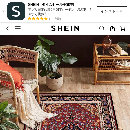
SHEIN - タイムセール実施中!
×
アプリ限定の500円OFFクーポン「JPAPP」を
インストール
今すぐ使おう！
(11,600)