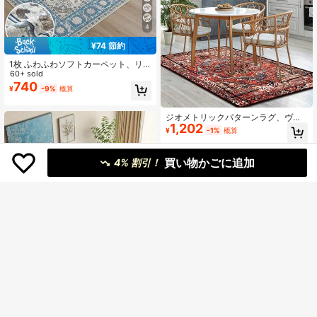
4
¥74 節約
1枚 ふわふわソフトカーペット、リ
ビングルームや寝室に適していま
60+ sold
す、複数のサイズ展開、フカフカで
740
¥
-9%
概算
快適、洗濯機で洗えます
ジオメトリックパターンラグ、ヴィ
1,202
ンテージ風床マット、ダイニングキ
¥
-1%
概算
ッチン、室内カーペット、インテリ
ア、ルームデコレーション
買い物かごに追加
4% 割引！
¥132 節約