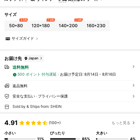
ォッシャブル エリアラグ、居間、廊下、ベッ
ドサイド、オフィス、キッチン、ファームハウス
など、家庭装飾、ルームデコレーションに適して
サイズ
います。1個入り
4 left
2 left
2 left
50*80
120*180
140*200
160*230
サイズガイド
お届け先
Japan
送料無料
500 ポイント 付与遅延
お届け予定日:
8月14日 - 8月16日
返品無料
安全な支払い · プライバシー保護
Sold by & Ships from: SHEIN
4.91
(100+)
もっと見る
小さい
ぴったり
大きい
11%
85%
4%