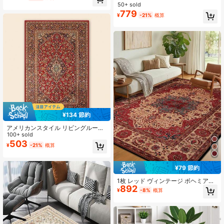
ポリエステル繊維 快適 エリアカーペ
単 通路やリビング、ベッドサイドな
50+ sold
ット、長方形 手入れ簡単 洗濯可能
どに適した 柔軟かつ快適な長方形の
779
¥
-21%
概算
リビング、廊下、ベッドサイド、ホ
カーペット 1枚
3K フォロワー
4.87
ームデコレーション用
¥134 節約
アメリカンスタイル リビングルーム
&ベッドルーム用ラグ、ベッドスプレ
100+ sold
ッド、フロアマット、玄関マット、
503
¥
-21%
概算
ホームデコレーション、ルームデコ
レーション
¥79 節約
1枚 レッド ヴィンテージ ボヘミアン
892
スタイル カーペット、ポリエステル
¥
-8%
概算
繊維 洗濯機洗い可能 抜け毛しにくい
お手入れ簡単 ホームデコレーション
ラグ、リビング ソファ、寝室、オフ
ィスデスク、ダイニング キッチン、
ベッドサイド、玄関、アウトドアキ