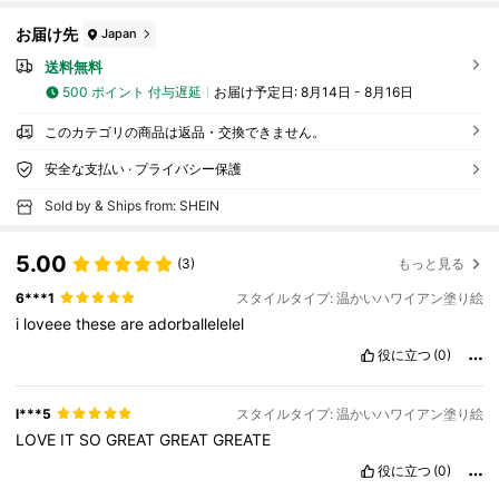
お届け先
Japan
送料無料
500 ポイント 付与遅延
お届け予定日:
8月14日 - 8月16日
このカテゴリの商品は返品・交換できません。
安全な支払い · プライバシー保護
Sold by & Ships from: SHEIN
5.00
(3)
もっと見る
6***1
スタイルタイプ: 温かいハワイアン塗り絵
i
loveee
these
are
adorballelelel
役に立つ
(0)
l***5
スタイルタイプ: 温かいハワイアン塗り絵
LOVE
IT
SO
GREAT
GREAT
GREATE
役に立つ
(0)