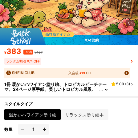
1/6
¥74節約
383
-16%
¥
¥457
ランダム割引 ¥74 OFF
入会後
¥19
OFF
1冊 暖かいハワイアン塗り絵、トロピカルビーチテー
5.00
(
3
)
マ、24ページ厚手紙、美しいトロピカル風景、
ヤシの木、オーシャンビュー、ビーチレジャー、
居心地の良い島生活とかわいい夏のシーンが特徴、初
心者向け、リラックスした塗り絵や誕生日、ホリデー
スタイルタイプ
パーティーのギフトに最適! アート用品/居心地の良い
夏の美学/塗り絵
温かいハワイアン塗り絵
リラックス塗り絵本
数量: