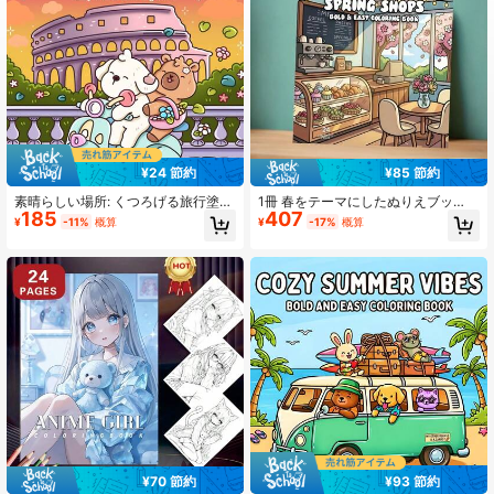
86 フォロワー
4.77
86 フォロワー
4.77
86 フォロワー
4.77
¥24 節約
¥85 節約
素晴らしい場所: くつろげる旅行塗り
1冊 春をテーマにしたぬりえブッ
86 フォロワー
4.77
185
407
絵ブック - 40ページ、205gsm厚手
ク、24ページ片面印刷、店舗、地元
¥
-11%
概算
¥
-17%
概算
の不透明紙 | 想像力豊かなグローバ
の市場、カフェ、ブティックのシー
ル目的地のシーン (かわいい子犬とク
ンを特集し、季節の温かな雰囲気を
マがアイコニックな建造物の周りを
捉えています。大人と10代に適して
86 フォロワー
4.77
スケートボードで) | はっきりした輪
おり、ストレス解消、リラックス、
郭、簡単に塗れる、大人と10代の余
季節の楽しい活動を楽しむのに最適
暇、旅行テーマのリラックス、友人
な選択肢です。
との集まりに最適、文房具、学用
品、女の子、結婚式、母の日の贈り
86 フォロワー
4.77
物に最適
¥70 節約
¥93 節約