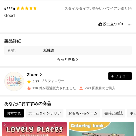
s***n
スタイルタイプ: 温かいハワイアン塗り絵
Good
役に立つ
(0)
製品詳細
86 フォロワー
4.77
素材:
紙繊維
もっと見る
86 フォロワー
4.77
Zluer
フォロー
86 フォロワー
4.77
M***e
は
1日前
に購入しました
13K 件が最近販売されました
243 回数目のご購入
86 フォロワー
4.77
あなたにおすすめの商品
おすすめ
ホーム＆インテリア
おもちゃ＆ゲーム
書籍と雑誌
キ
86 フォロワー
4.77