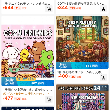
1冊 アニメ女の子 ストレス解消ぬり
GDTME 夏の快適な雰囲気:大人と子
544
344
え、24ページ 厚手紙、ストレス解消
供の可愛い動物の夏のシーン、大胆
¥
-11%
概算
¥
-21%
概算
ファッション美的創作、大人のリラ
でシンプルな塗り絵本、24ページ、
ックス、家族集まり、ホリデーデコ
誕生日プレゼント、新学期、卒業シ
レーション、父の日、ハロウィン、
ーズンの文房具
クリスマスに最適
¥53 節約
1冊 居心地の良いホームぬりえ本、2
400
4ページ厚紙、北欧スタイル、リラッ
¥
-12%
概算
クスして心地よい雰囲気を作り出
し、ストレスを軽減し集中力を高め
¥62 節約
る、誕生日やホリデーパーティーの
完璧なギフト。美的なリラクゼーシ
1冊 暖かい友達ぬりえ、超かわいい
ョンぬりえ/かわいい快適なドローイ
動物キャラクターの心地よい瞬間、
#7 ベストセラー
に 子供向けの塗り絵 塗り絵
ングブック/田園風ぬりえ
リラックスできる子供への贈り物、
477
¥
-12%
概算
かわいい漫画ぬりえおもちゃ、女の
子、男の子、ティーン、子供に適し
ています