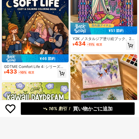
¥51 節約
Y2K ノスタルジア塗り絵ブック、20
434
00年代&90年代のポップカルチャー
¥
-11%
概算
塗り絵、ボールドでシンプル、大人&
ティーンズ向け。このぬりえブック
には、レトロなテクノロジー、ファ
¥46 節約
ッション、2000年代初期のポップカ
ルチャーのテーマが描かれ、ノスタ
GDTME Comfort Life 4: シリーズ塗
ルジックな雰囲気を醸し出していま
433
り絵本、温かい日常生活、24ページ
¥
-10%
概算
す。ヴィンテージ感のある美学が好
のシンプルで快適なパターン、簡単
きな人にぴったりの選択肢です。
に塗れる。ページは切り離して装飾
アートとして使用でき、リラクゼー
ションとストレス解消に役立つ。家
族や友人への誕生日プレゼント、ペ
ット愛好家への本、ハロウィンギフ
ト、クリスマス、女性の日ギフト、
新学期ギフト、部屋の装飾や文房具
買い物かごに追加
16% 割引！
に適しています。サイズ: 7.9 X 7.9 イ
ンチ
初心者向け水彩画ブック - 簡単に塗
564
れる、初心者専用の新しい水彩画ブ
¥
-8%
概算
ック、高品質な紙、水彩アートアク
ティビティ、クリエイティブなレジ