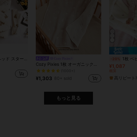
1枚 ベージュ ベアヘッド スター ムーン 秋冬 ベビースワドルブランケット、ベビーコンフォートブランケット、自宅、外出、集まりに適し、適用温度15-20°C
1枚 ベビー 刺繍 フリース毛布、赤
Cozy Pixies
-20%
Cozy Pixies 1枚 オーガニックコットン製 星と月柄 ベビー用ブランケット、高品質で快適な質感
¥1,087
(1000+)
概算
¥1,303
高リピート
80+ sold
もっと見る