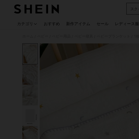
スク
Use up
カテゴリ
おすすめ
新作アイテム
セール
レディース服
ホーム
ベビー
ベビー用品
ベビー寝具
ベビーブランケット
1
/
/
/
/
/