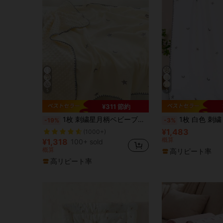
5
5
¥311 節約
に コットン ベビーおくるみブランケット
#10 ベストセラー
1枚 刺繍星月柄ベビーブランケット、ソフトで快適なポンポンフリースブランケット、ベビールーム・幼児用キルト、子供用エアコンケット、大人用オフィスショール、ベビーカー用カバー
1枚 白色 刺繍 星月柄 あたたかい テクスチャーフリースブラン
-19%
-3%
(1000+)
¥1,483
に コットン ベビーおくるみブランケット
に コットン ベビーおくるみブランケット
#10 ベストセラー
#10 ベストセラー
(1000+)
(1000+)
概算
¥1,318
100+ sold
に コットン ベビーおくるみブランケット
#10 ベストセラー
概算
高リピート率
(1000+)
高リピート率