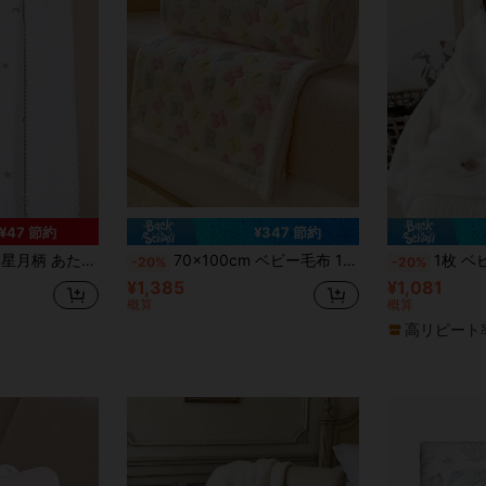
¥47 節約
¥347 節約
ケット、ベビー、幼児、オフィス、車、オールシーズン使用可能
70x100cm ベビー毛布 1枚、かわいいカートゥーンパターン、オールシーズン使用可能、柔らかく快適、新生児ギフト、ベビールームの必需品
1枚 ベビー刺繍フリースブランケット、赤ち
-20%
-20%
¥1,385
¥1,081
概算
概算
高リピート