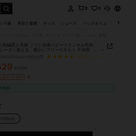
0
0
select.
ンズ服
美容と健康
キッズ
シューズ
バッグ＆リュック
下着＆
いフリースキルト 子供用、オフィス エアコン用 ショール、車用
白の刺繍星と月柄 ソフト快適ベビーフランネル毛布、
シーズン使える、暖かいフリースキルト 子供用、オ
 エアコン用 ショール、車用
a25092200440499593
(1000+ レビュー)
529
¥1,530
ICE AND AVAILABILITY
割引 ¥1 OFF
料無料
ズ
*100cm