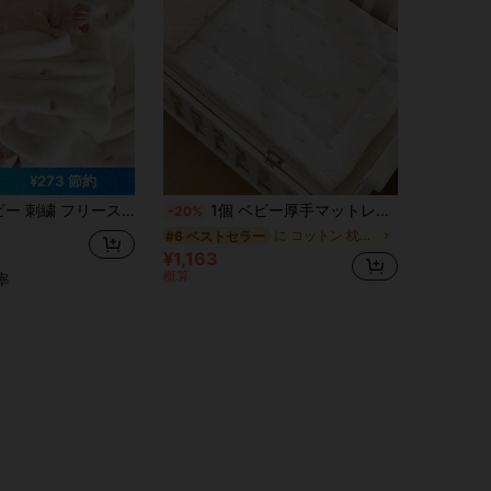
¥273 節約
ちゃん ソフト ぬいぐるみ ストローラー用毛布、オールシーズン使用可、新生児 おくるみ
1個 ベビー厚手マットレスパッド、ソフトなプラッシュ生地の暖かいクッション、ベビールーム用ソフトマット、子供用キルトマットレス、両面使用可能&洗濯可能
-20%
に コットン 枕カバー付きベビーシーツセット
#6 ベストセラー
¥1,163
概算
率