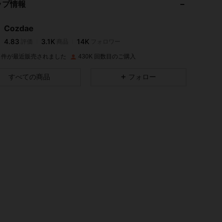
ップ情報
4.83
3.1K
14K
Cozdae
4.83
3.1K
14K
評価
商品
フォロワー
h***a
は
1日前
に購入しました
5M 件が最近販売されました
430K 回数目のご購入
4.83
3.1K
14K
すべての商品
フォロー
4.83
3.1K
14K
4.83
3.1K
14K
4.83
3.1K
14K
4.83
3.1K
14K
4.83
3.1K
14K