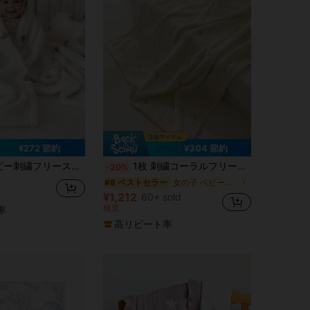
¥272 節約
¥304 節約
ゃんソフトスロー毛布、マルチベアデザイン オールシーズン ポータブル おくるみ ニューボーン用
1枚 刺繍コーラルフリース ベビーブランケット、オールシーズン 万能チューリップブランケット ベビーカー、ベビーカー、トラベル、ポータブル愛バレンタイン用
-20%
女の子 ベビーブランケット
#8 ベストセラー
¥1,212
60+ sold
概算
率
高リピート率