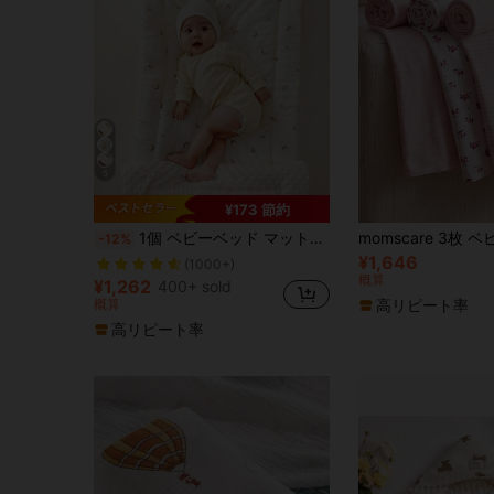
5
¥173 節約
ユニセックス 枕カバー付きベビーシーツセット
#1 ベストセラー
1個 ベビーベッド マットレスパッド、ソフトなプラッシュ生地の暖かい クッション、ベビー寝具マットレストッパー、洗濯可能な子供用ベッドマットレス
-12%
(1000+)
¥1,646
ユニセックス 枕カバー付きベビーシーツセット
ユニセックス 枕カバー付きベビーシーツセット
#1 ベストセラー
#1 ベストセラー
概算
(1000+)
(1000+)
¥1,262
400+ sold
ユニセックス 枕カバー付きベビーシーツセット
#1 ベストセラー
高リピート率
概算
(1000+)
高リピート率