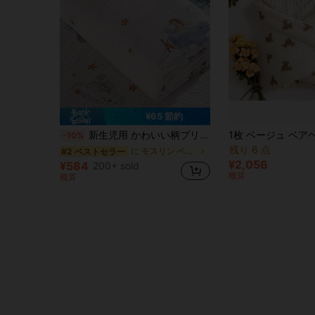
¥65 節約
新生児用 かわいい柄プリント ムスリンスワドルブランケット 100*100cm 1枚入り
-10%
残り 6 点
に モスリン ベビーおくるみブランケット
#2 ベストセラー
¥2,056
¥584
200+ sold
概算
概算