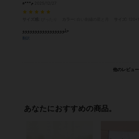
a***م
2025/12/27
サイズ感: ぴったり, カラー: 白い刺繍の星と月, サイズ: 120*100cm
サイズ感:
ぴったり
カラー:
白い刺繍の星と月
サイズ:
120*
حلووووووووووووووووو
翻訳
他のレビュー
あなたにおすすめの商品。