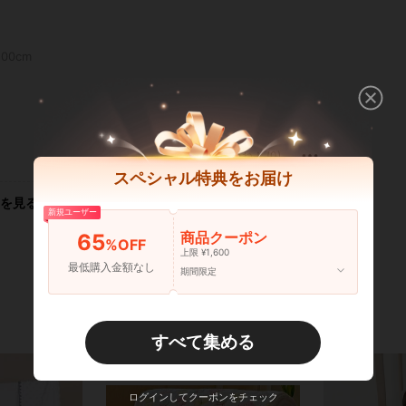
100cm
いいね！ (0)
スペシャル特典をお届け
を見る
新規ユーザー
商品クーポン
65
%OFF
上限 ¥1,600
最低購入金額なし
期間限定
すべて集める
ログインしてクーポンをチェック