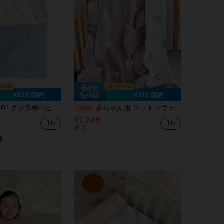
¥229 節約
¥312 節約
ンケット、ソフトで快適、ユニセックス、ポルカドットの裏地付きダブルレイヤー設計、青いクジラの熱気球プリント
赤ちゃん用 コットンウェーブラッフルブランケット 1枚、繊細なジャガード織りの月と星柄、オールシーズン使用可能
-20%
¥1,246
概算
率