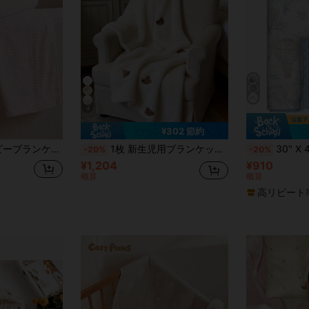
4
¥302 節約
momscare 3枚 ベビーブランケット ピンクシリーズ ソフトで快適な生地 薄手 ブランケット 新生児向け
1枚 新生児用ブランケット、かわいいクマのデザイン刺繍入りソフトファーブランケット、乳児、幼児、オールシーズン、持ち運びに便利
30" X 40" クジラ柄ベビーフリースブラ
-20%
-20%
¥1,204
¥910
概算
概算
高リピート