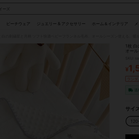
イーズ
 and down arrow keys to navigate search 検索履歴 and 人気ワード. Press Enter to 
ビーチウェア
ジュエリー & アクセサリー
ホーム＆インテリア
メ
枚 白の刺繍星と月柄 ソフト快適ベビーフランネル毛布、オールシーズン使える、暖か
1枚 
オール
フィス
SKU: s
1,
¥
PR
ランダム
送
サイ
120