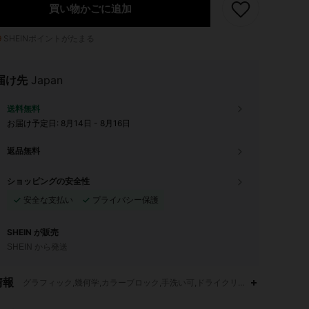
買い物かごに追加
9
SHEINポイントがたまる
届け先
Japan
送料無料
お届け予定日:
8月14日 - 8月16日
返品無料
ショッピングの安全性
安全な支払い
プライバシー保護
SHEIN が販売
SHEIN から発送
4.83
3.1K
14K
情報
グラフィック,幾何学,カラーブロック,手洗い可,ドライクリーニング不可,ファ