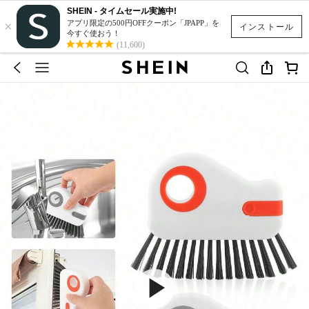
SHEIN - タイムセール実施中!
×
アプリ限定の500円OFFクーポン「JPAPP」を
インストール
今すぐ使おう！
(11,600)