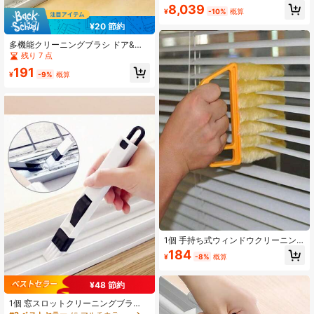
ー ガラスクリーナーブラシ 窓拭き用
8,039
¥
-10%
概算
家庭用掃除道具
¥20 節約
多機能クリーニングブラシ ドア&ウ
ィンドウトラック用 再利用可能 クリ
残り 7 点
ーニング用品 学校用品 ギャップブラ
191
シとギャップスクレーパーでウィン
¥
-9%
概算
ドウの溝の小さな隙間やフレームを
きれいに
1個 手持ち式ウィンドウクリーニン
グブラシ、ブラインドクリーニング
184
¥
-8%
概算
ブラシ、隙間クリーニングツール、
車用ウィンドウクリーニングブラシ;
ブラインド、カーテン、エアコンの
¥48 節約
通気口、車の通気口などの掃除に適
しています; 家庭、学校、ホテルでの
1個 窓スロットクリーニングブラ
使用に適しています
シ、スクリーン窓クリーニングツー