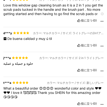
Love
this
window
gap
cleaning
brush
as
it
is
a
2
in
1
you
get
the
scrub
pads
tucked
in
the
handle
and
the
brush
part
.
No
more
getting
started
and
then
having
to
go
find
the
scrub
pads
or
the
brush
that
you
forgot
to
bring
it
'
s
all
in
one
place
.
役に立つ
(0)
d***y
カラー: マルチカラー / サイズ: ライトグレーの2in1アップグレード版
De
buena
calidad
y
muy
ú
til
役に立つ
(0)
j***a
カラー: マルチカラー / サイズ: 2 in 1 ライトグレー
حلوة
و
جميلة
و
عملية
役に立つ
(0)
t***a
カラー: マルチカラー / サイズ: 新しいグレー
What
a
beautiful
order
😍😍😍😍
wonderful
color
and
style
❤️❤️
❤️❤️
I
love
it
🥰🥰🥰🥰
Thank
you
SHEIN
for
this
amazing
order
😘😘😘😘
役に立つ
(0)