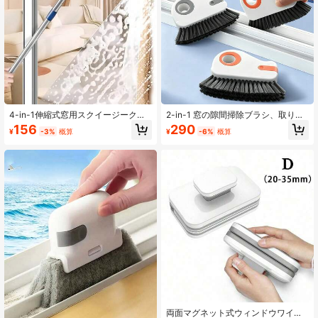
2.5K フォロワー
4.87
2.5K フォロワー
4.87
2.5K フォロワー
4.87
4-in-1伸縮式窓用スクイージークリ
2-in-1 窓の隙間掃除ブラシ、取り外
ーニングツール、回転式クリーニン
し可能なドアと窓の敷居ブラシ、プ
156
290
¥
-3%
概算
¥
-6%
概算
グヘッド付き、室内外の高窓ガラス
ラスチック製隙間掃除ツール、窓
用調整可能なクリーニングブラシ、
枠、コーナー、狭いスペースに適し
2.5K フォロワー
4.87
バスルームアクセサリー、ウェディ
ています(写真の色味は異なりますの
ングホームデコレーション
で、実際の商品をご参照ください)
両面マグネット式ウィンドウワイパ