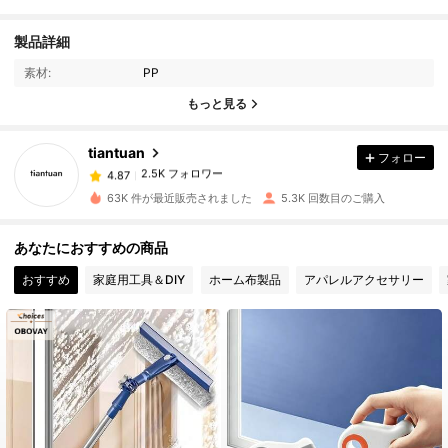
2.5K フォロワー
4.87
製品詳細
素材:
PP
2.5K フォロワー
4.87
もっと見る
tiantuan
フォロー
2.5K フォロワー
4.87
k***y
は
1日前
に購入しました
63K 件が最近販売されました
5.3K 回数目のご購入
2.5K フォロワー
4.87
あなたにおすすめの商品
おすすめ
家庭用工具＆DIY
ホーム布製品
アパレルアクセサリー
2.5K フォロワー
4.87
2.5K フォロワー
4.87
2.5K フォロワー
4.87