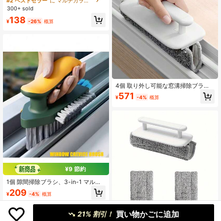
#2 ベストセラー
に マルチカラー 窓掃除用具
ル、キーボードスロット小型ブラ
300+ sold
シ、ガラスベルトダストパンギャッ
138
プブラシ、クリーニングブラシ、ホ
¥
-26%
概算
ームクリーニング
4個 取り外し可能な窓溝掃除ブラ
シ、スクイージー付き隙間ブラシ、
571
¥
-4%
概算
窓の隙間クリーナーツール、窓枠ド
アトラックの死角用、ハンドル+3枚
のクリーニングクロス
¥9 節約
1個 隙間掃除ブラシ、3-in-1 マルチ
アングルブラシ、多機能ハンドヘル
209
¥
-4%
概算
ドクリーニングブラシ、死角なしブ
ラシ、窓、隙間、ストーブ、ドアト
ラック、洗濯シンクなどの掃除に適
買い物かごに追加
21% 割引！
しています。寝室、リビング、キッ