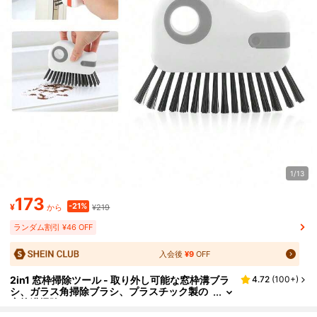
1/13
173
-21%
¥
¥219
から
ランダム割引 ¥46 OFF
入会後
¥9
OFF
2in1 窓枠掃除ツール - 取り外し可能な窓枠溝ブラ
4.72
(
100+
)
シ、ガラス角掃除ブラシ、プラスチック製の
窓枠溝掃除ツール