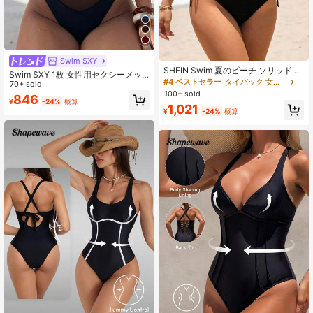
Swim SXY
SHEIN Swim 夏のビーチ ソリッドカ
Swim SXY 1枚 女性用セクシーメッ
ラー ホローアウト バックレス ホル
#4 ベストセラー
タイバック 女性用ワンピース
シュパッチワーク調整可能ストラッ
70+ sold
ターネック ワンピース水着 女性用
100+ sold
プ ワンピース水着、スリムフィッ
846
¥
-24%
概算
ト、春夏
1,021
¥
-24%
概算