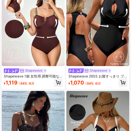
41K フォロワー
4.79
41K フォロワー
4.79
Shapewave
Shapewave
Shapewave 1個 女性用 調整可能な
Shapewave 26SS お腹すっきり ブ
ストラップ 取り外し可能なパッド入
ラック ホールアウト ワンピース水
1,119
1,070
¥
-34%
概算
¥
-34%
概算
り Vシェイプ&非対称リングデコレー
着、夏休み
ション ワンピース水着、メタリック
素材、セクシー、夏向け