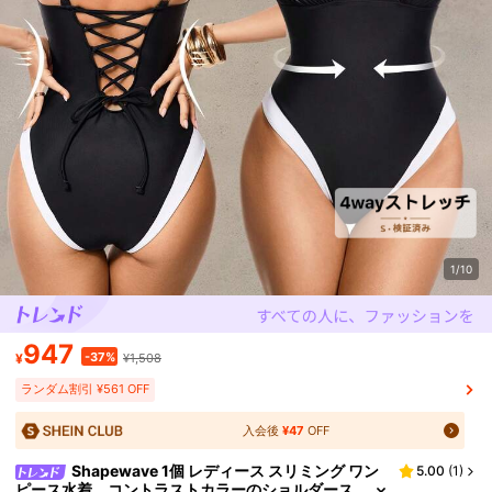
1/10
947
-37%
¥
¥1,508
ランダム割引 ¥561 OFF
入会後
¥47
OFF
Shapewave 1個 レディース スリミング ワン
5.00
(
1
)
ピース水着、コントラストカラーのショルダース