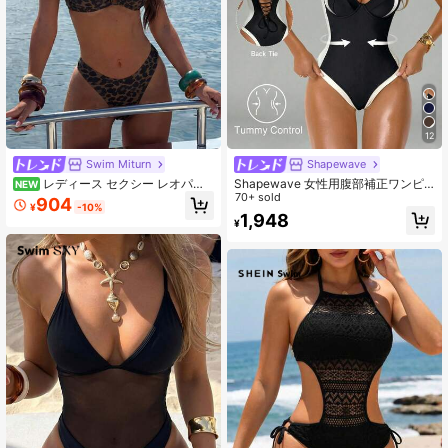
12
Swim Miturn
Shapewave
レディース セクシー レオパー
Shapewave 女性用腹部補正ワンピ
NEW
ド柄 太めショルダーストラップ ビキ
ース水着、サイドスリット、プッシ
70+ sold
904
¥
-10%
ニ 2点セット アイランドバケーショ
ュアップ、スリミング、ブラウン&ベ
1,948
¥
ン撮影向け
ージュ