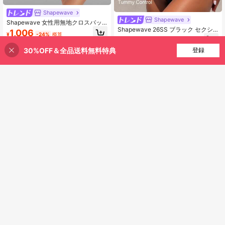
Shapewave
Shapewave
Shapewave 女性用無地クロスバッ
Shapewave 26SS ブラック セクシ
クワンピース水着
1,006
¥
-24%
概算
ー バックレス ワンピース水着、ビー
1,096
¥
-32%
概算
チバケーション
30%OFF＆全品送料無料特典
買い物かごに追加
登録
37% 割引！
6
14
#オールインワン水着
#オールインワン水着
Swim Lushoire 2025年新作 レオパ
Swim Chiccia 1個 水玉模様 ブラック
ード柄セクシーなホルターワンピー
895
¥
-24%
概算
ルーチェドワンピース水着レディー
70+ sold
ス水着 レディース