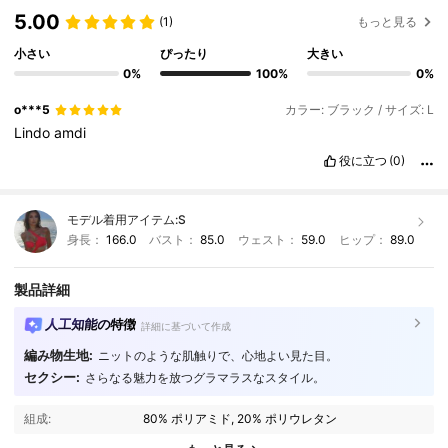
5.00
(1)
もっと見る
小さい
ぴったり
大きい
0%
100%
0%
o***5
カラー: ブラック / サイズ: L
Lindo
amdi
役に立つ
(0)
モデル着用アイテム:
S
身長：
166.0
バスト：
85.0
ウェスト：
59.0
ヒップ：
89.0
製品詳細
人工知能の特徴
詳細に基づいて作成
編み物生地:
ニットのような肌触りで、心地よい見た目。
セクシー:
さらなる魅力を放つグラマラスなスタイル。
41K フォロワー
4.79
組成:
80% ポリアミド, 20% ポリウレタン
41K フォロワー
4.79