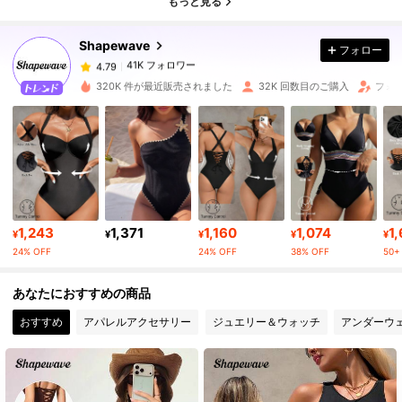
もっと見る
Shapewave
フォロー
41K フォロワー
4.79
u***4
は
1日前
に購入しました
320K 件が最近販売されました
32K 回数目のご購入
フォロ
41K フォロワー
4.79
41K フォロワー
4.79
41K フォロワー
4.79
1,243
1,371
1,160
1,074
1
¥
¥
¥
¥
¥
24% OFF
24% OFF
38% OFF
50+ 
41K フォロワー
4.79
あなたにおすすめの商品
おすすめ
アパレルアクセサリー
ジュエリー＆ウォッチ
アンダーウ
41K フォロワー
4.79
41K フォロワー
4.79