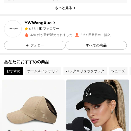
もっと見る
1K フォロワー
4.88
YWWangXue
1K フォロワー
4.88
1***y
は
1日前
に購入しました
43K 件が最近販売されました
2.6K 回数目のご購入
フォロー
すべての商品
1K フォロワー
4.88
あなたにおすすめの商品
1K フォロワー
4.88
おすすめ
ホーム＆インテリア
バッグ＆リュックサック
シューズ
1K フォロワー
4.88
1K フォロワー
4.88
1K フォロワー
4.88