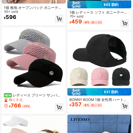
¥45 節約
1個 無地 オープンバック ポニーテー
ル 野球帽、女性ファッション スポー
50+ sold
1個 レディース ソフト ポニーテール
ツキャップ、アウトドア 日よけ帽子
596
ベースボールキャップ、刺繍ハート
70+ sold
¥
クロス メッシーバン 帽子、夏休み
459
¥
-9%
残り3日
アウトドア 日よけ帽子
¥31 節約
レディース プリーツ サンバイ
NEW
ザー帽子 3個セット、ラインストー
BONNY BOOM 1個 女性用 ハート刺
残り 9 点
ン Wロゴ ベースボールバイザーキャ
357
繍 ハイポニーテール ハーフブリム
766
¥
-8%
残り3日
¥
-17%
ップ、通気性メッシュ UVカット バ
ベースボールキャップ、Y2Kスタイ
イザー帽子、折りたたみ式 調節可能
ル 多用途 夏用サンハット
アウトドア スポーツ ビーチ ゴルフ
夏用 日よけ帽子