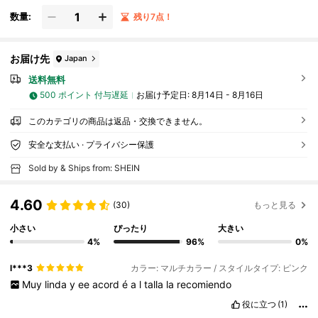
数量:
残り7点！
お届け先
Japan
送料無料
500 ポイント 付与遅延
お届け予定日:
8月14日 - 8月16日
このカテゴリの商品は返品・交換できません。
安全な支払い · プライバシー保護
Sold by & Ships from: SHEIN
4.60
(30)
もっと見る
小さい
ぴったり
大きい
4%
96%
0%
l***3
カラー: マルチカラー / スタイルタイプ: ピンク
Muy
linda
y
ee
acord
é
a
l
talla
la
recomiendo
役に立つ
(1)