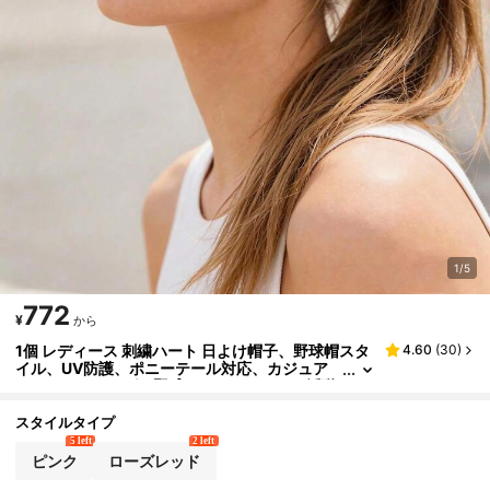
1/5
772
¥
から
1個 レディース 刺繍ハート 日よけ帽子、野球帽スタ
4.60
(
30
)
イル、UV防護、ポニーテール対応、カジュア
ル、サイクリング、野球などのアウトドア活動
に適しています
スタイルタイプ
5 left
2 left
ピンク
ローズレッド