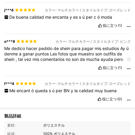
j***4
カラー: マルチカラー / スタイルタイプ: ローズレッド
De
buena
calidad
me
encanta
y
es
s
ú
per
c
ó
moda
役に立つ
(1)
o***9
カラー: マルチカラー / スタイルタイプ: ピンク
Me
dedico
hacer
pedido
de
shein
para
pagar
mis
estudios
Ay
ú
denme
a
ganar
puntos
Las
fotos
que
muestro
son
outfits
de
shein
,
tal
vez
mis
comentarios
no
son
de
mucha
ayuda
pero
por
respeto
no
puedo
abrir
las
bolsas
Recomiendo
mucho
役に立つ
(1)
comprar
en
shein
sobre
todo
en
los
primeros
d
í
as
de
cada
mes
,
hay
m
á
s
ofertas
y
buenos
cupones
.
Nunca
me
han
llegado
las
prendas
mal
y
si
es
lo
que
espero
,
siempre
hay
que
leer
f***4
カラー: マルチカラー / スタイルタイプ: ローズレッド
comentarios
para
recibir
cosas
que
esperamos
Me
encant
ó
queda
s
ú
per
BN
y
la
calidad
muy
buena
役に立つ
(0)
製品詳細
1K フォロワー
4.88
素材:
ポリエステル
組成:
100% ポリエステル