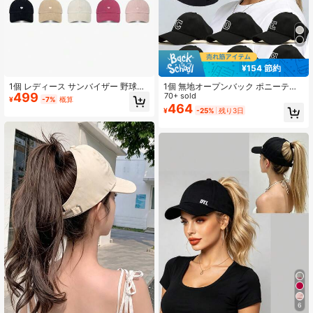
1K フォロワー
4.88
¥154 節約
1K フォロワー
4.88
1個 レディース サンバイザー 野球
1個 無地オープンバック ポニーテー
499
帽、ハート刺繍 日よけ付き ポニーテ
ル 野球帽 26文字入り、レディースフ
70+ sold
¥
-7%
概算
ール穴付き、アウトドア 野球帽
ァッションスポーツ サンハット 屋外
464
¥
-25%
残り3日
UV対策
1K フォロワー
4.88
6