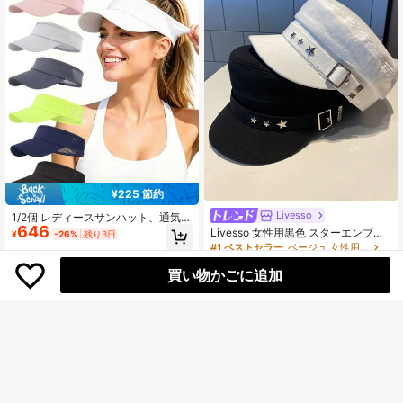
¥225 節約
Livesso
1/2個 レディースサンハット、通気性
646
のあるアウトドアスポーツキャッ
Livesso 女性用黒色 スターエンブロ
¥
-26%
残り3日
プ、ランニング、テニス、ビーチ、
イダリーベースボールキャップ、ヴ
#1 ベストセラー
ベージュ 女性用ベレー帽
旅行に適しています
ィンテージ 英国風ベレー帽、ニュー
800+ sold
(1000+)
ネイビースタイル、韓国風 ニュース
買い物かごに追加
930
ボーイハット 1個
¥