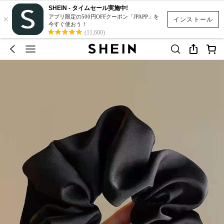
SHEIN - タイムセール実施中!
×
アプリ限定の500円OFFクーポン「JPAPP」を
インストール
今すぐ使おう！
(11,600)