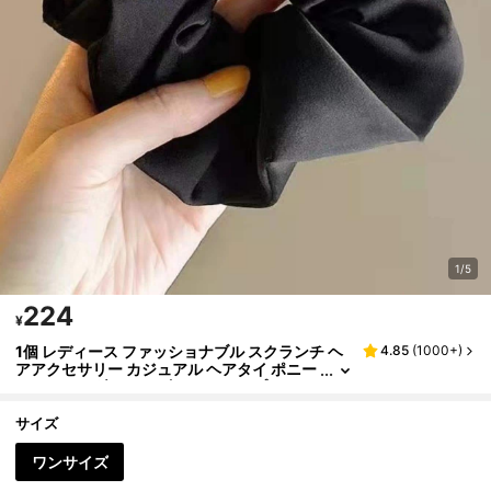
1/5
224
¥
1個 レディース ファッショナブル スクランチ ヘ
4.85
(
1000+
)
アアクセサリー カジュアル ヘアタイ ポニー
テールホルダー ヘアゴム ヘアロープ エラス
ティック ヘアアクセサリー ヘッドアクセサリー
エラスティックバンド トラベル 誕生日
サイズ
ワンサイズ