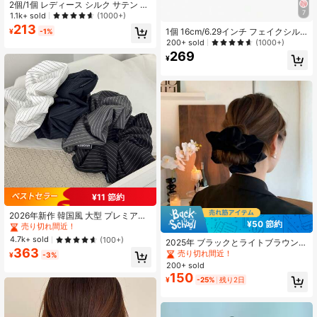
2個/1個 レディース シルク サテン 大
7
きめ 14cm ブラック/レッド シュシ
1.1k+ sold
(1000+)
ュ、ファッション 多用途 高級感 シ
213
1個 16cm/6.29インチ フェイクシル
¥
-1%
ンプル 無地 ヘアゴム、デイリーカジ
ク 大サテンシフォン エクストララー
200+ sold
(1000+)
ュアル、通勤、バケーション、ヘア
ジシュシュ ヘアアクセサリー レディ
269
スタイリング、メイクアップ、コー
¥
ース用
ディネートに最適なアクセサリー
#10 ベストセラー
マルチカラー シュシュ
¥11 節約
売り切れ間近！
#10 ベストセラー
#10 ベストセラー
マルチカラー シュシュ
マルチカラー シュシュ
2026年新作 韓国風 大型 プレミアム
¥50 節約
ミニマル エレガント ストライプ生地
売り切れ間近！
売り切れ間近！
シュシュ ファッション 通勤用 ヘア
#10 ベストセラー
マルチカラー シュシュ
4.7k+ sold
(100+)
2025年 ブラックとライトブラウンの
タイ ポニーテール ロープ レディー
363
売り切れ間近！
大きなベルベットシュシュ、弾性ヘ
売り切れ間近！
ス 高弾性 耐久性 多用途 ヘアアクセ
¥
-3%
アタイ、フレンチスタイルデイリ
サリー
200+ sold
ー、かわいいシュシュ、コイルシュ
150
¥
-25%
残り2日
シュ、ヘアアクセサリー