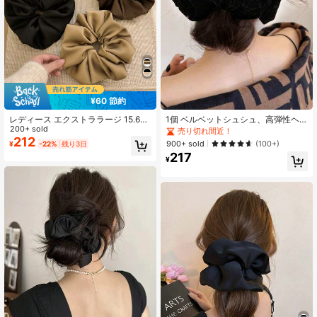
10K フォロワー
4.93
10K フォロワー
4.93
¥60 節約
10K フォロワー
4.93
レディース エクストララージ 15.6c
1個 ベルベットシュシュ、高弾性ヘ
m シルキーサテン シュシュ 4個セッ
200+ sold
アタイ、グリッターな雰囲気、女性
売り切れ間近！
ト/1個 ブラック、ホワイト、カー
用ヘアアクセサリー、ヘアタイ、シ
212
900+ sold
(100+)
¥
-22%
残り3日
キ、ブラウン、ファッショナブルで
ュシュヘアタイ ポニーテールホルダ
217
多用途、ハイエンド エレガントな シ
ー ヘアゴム
¥
10K フォロワー
4.93
ンプルな無地ヘアタイ、日常外出、
レジャー、パーティー、通勤、バケ
ーション、ポニーテール、バン、洗
顔、メイクアップ、コーディネート
に最適なヘアアクセサリー ヘアゴム
ヘアロープ