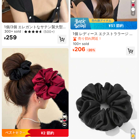
4
¥51 節約
1個/3個 エレガントなサテン製大型
シュシュ フリル付き、ソフトで伸縮
300+ sold
(500+)
1個 レディース エクストララージ ビ
性のあるヘアタイ、お団子、ポニー
259
ンテージ フレンチ シルキーサテン
¥
売り切れ間近！
テール、ヘアアクセサリー
ブラック シュシュ、ファッショナブ
100+ sold
ル 多用途 エレガント ミニマリスト
206
¥
-20%
無地ヘアタイ、デイリーウェア、カ
ジュアル、パーティー、通勤、バケ
ーション、ポニーテール、バン、洗
顔、メイクアップ、アウトフィット
アクセサリー、トラベル、誕生日に
適しています
¥2 節約