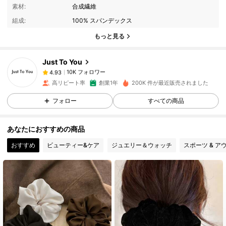
10K フォロワー
4.93
素材:
合成繊維
組成:
100% スパンデックス
もっと見る
10K フォロワー
4.93
Just To You
10K フォロワー
4.93
高リピート率
創業1年
200K 件が最近販売されました
フォロー
すべての商品
10K フォロワー
4.93
あなたにおすすめの商品
10K フォロワー
4.93
おすすめ
ビューティー&ケア
ジュエリー＆ウォッチ
スポーツ & ア
10K フォロワー
4.93
10K フォロワー
4.93