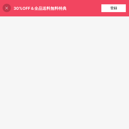
30%OFF＆全品送料無料特典
買い物かごに追加
登録
1個 無地ミニマリストシュシュ エレ
ガントシュシュ ヘアゴム カジュアル
売り切れ間近！
ポニーテール ヘッドアクセサリー 弾
1.1k+ sold
1個 レディース 布製ヘアアクセサリ
性バンド 美容 ホームヘアアクセサリ
279
ー 無地サテン&シフォンヘアスクラ
高リピート率
売り切れ間近！
¥
ー
ンチー、シンプルなファッションヘ
600+ sold
(1000+)
アタイ カジュアル、ヘアアクセサリ
274
ー、スクランチーヘアタイ スクラン
¥
チー ポニーテール ヘッドアクセサリ
ー エラスティックバンド