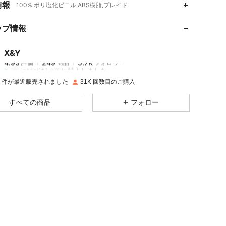
情報
100% ポリ塩化ビニル,ABS樹脂,プレイド
ップ情報
4.93
249
5.7K
X&Y
4.93
249
5.7K
評価
商品
フォロワー
h***i
は
1日前
に購入しました
0K 件が最近販売されました
31K 回数目のご購入
4.93
249
5.7K
すべての商品
フォロー
4.93
249
5.7K
4.93
249
5.7K
4.93
249
5.7K
4.93
249
5.7K