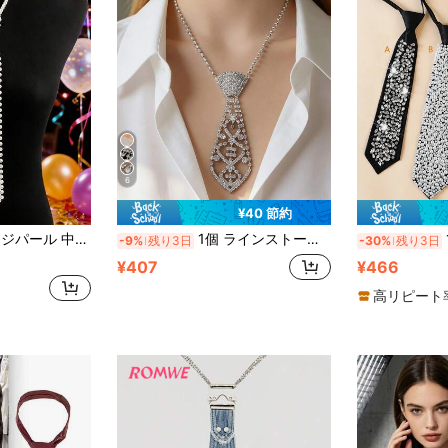
6
¥40 節約
、ハンドメイド装飾、フェスティバル、旅行、ディスコ、卒業式の衣装
1個 ラインストーン ネクタイネックレス、ブライダルドレスアクセサリー、矢印型サマーファッションタイ、卒業式の衣装、ディスコ
1
-9%
残り3日
-30%
残り3日
¥407
¥466
高リピート