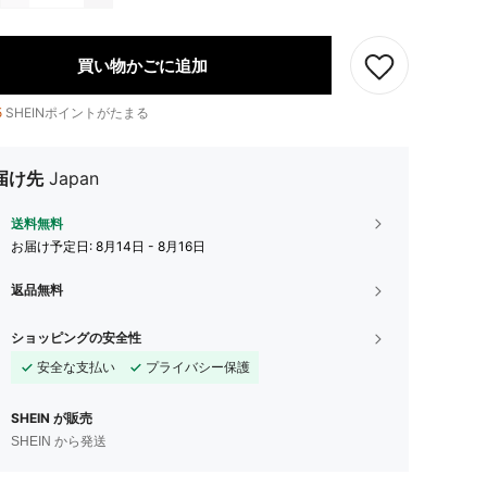
買い物かごに追加
5
SHEINポイントがたまる
届け先
Japan
送料無料
お届け予定日:
8月14日 - 8月16日
返品無料
ショッピングの安全性
安全な支払い
プライバシー保護
SHEIN が販売
SHEIN から発送
4.93
249
5.7K