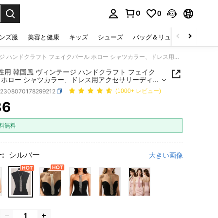
0
0
select.
ンズ服
美容と健康
キッズ
シューズ
バッグ＆リュック
下着＆
1個 女性用 韓国風 ヴィンテージ ハンドクラフト フェイクパール ホロー シャツカラー、ドレス用アクセサリーディッキー、クリスマス装飾、フェスティバル、旅行、ディスコ、卒業式の衣装
女性用 韓国風 ヴィンテージ ハンドクラフト フェイク
 ホロー シャツカラー、ドレス用アクセサリーディッ
クリスマス装飾、フェスティバル、旅行、ディス
c2308070178299212
(1000+ レビュー)
業式の衣装
86
ICE AND AVAILABILITY
料無料
:
シルバー
大きい画像