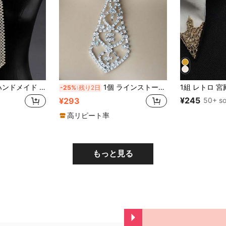
ック調 フェイクパール ビーズネクタイ、ファッション小物
1個 ラインストーン付きタイネックレス、ステージ パフォーマンスや パーティー出席に最適なアクセサリー 女性用
-25%
残り2日
¥245
50+ so
¥293
高リピート率
もっと見る