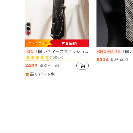
¥15 節約
に ビジネススーツ おすすめ
#2 ベストセラー
1個 レディースファッション ラインストーン スター装飾 タッセル 取り外し可能 ブラックチョーカーネックレス、デート、日常着、学校に適しています
1個 ハンドメイド バロ
-3%
-25%
残り2日
(1000+)
に ビジネススーツ おすすめ
に ビジネススーツ おすすめ
#2 ベストセラー
#2 ベストセラー
¥434
60+ sold
(1000+)
(1000+)
¥433
400+ sold
に ビジネススーツ おすすめ
#2 ベストセラー
(1000+)
高リピート率