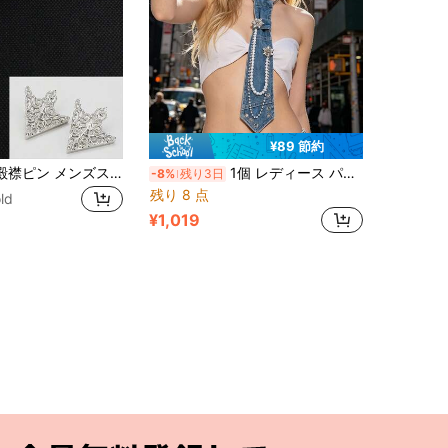
¥89 節約
1組 レトロ 宮殿襟ピン メンズスーツシャツ用、アンティーク風ブロンズ製 中空三角形 衣類襟留め具
1個 レディース パンク ウォッシュドデニム 取り外し可能なネクタイ、ラインストーン雪の結晶、マルチレイヤーパールチェーン、レディースJKシャツ装飾カラー
-8%
残り3日
残り 8 点
ld
¥1,019