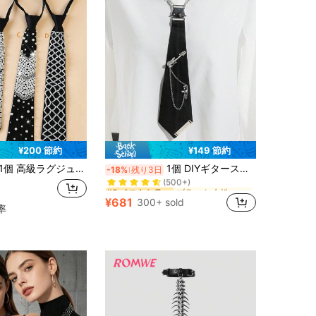
¥200 節約
¥149 節約
ブラック 女性用ネクタイ
#8 ベストセラー
個 高級ラグジュアリー レディースネクタイ、完全手作り ビーズ付きジッパー ネクタイ デラックスデザイン 春用
1個 DIYギタースター メタルチェーンネクタイクリップ、カジュアルネクタイアクセサリー、カレッジ、パーティー、パフォーマンス、ドレスファッション、クリスマスの装飾に
-18%
残り3日
(500+)
ブラック 女性用ネクタイ
ブラック 女性用ネクタイ
#8 ベストセラー
#8 ベストセラー
(500+)
(500+)
¥681
300+ sold
ブラック 女性用ネクタイ
#8 ベストセラー
率
(500+)