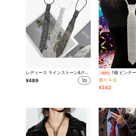
レディース ラインストーン&クリスタル タイネックレス、キラキラ スパンコール タイペンダント、調整可能なY2Kファッションジュエリー、パーティー、ボール、ホリデー、カーニバルアクセサリーに適しています(3色展開)、フェスティバル、旅行、ディスコ、卒業式アウトフィット、学校
1個 ビンテージパール 中空シャツカラーアクセサリー、韓国スタイル
-40%
残り 4 点
¥489
¥342