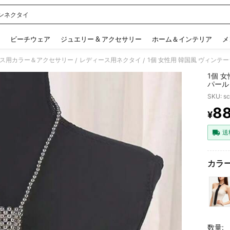
ンネクタイ
 and down arrow keys to navigate search 検索履歴 and 人気ワード. Press Enter to 
ビーチウェア
ジュエリー & アクセサリー
ホーム＆インテリア
メ
ス用カラー＆アクセサリー
レディース用ネクタイ
/
/
1個 
パール
キー、
SKU: s
コ、卒
8
¥
PR
送
カラー
数量: