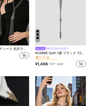
7
ントなスパンコールダイヤモンドチョーカーネックレス、ラグジュアリーなイブニングパーティーボールウェディングアクセサリー
#サイバーパンク
に サイバーパンク アクセサリー
#8 ベストセラー
ROMWE Goth 1個 ブラック Y2K パンク調 ドラゴン スコーピオン デコレーション トラッシュパンク ファッション ミニマリスト 3D ユニセックス ネクタイ、学校、カジュアル、通勤、コンサート、デートなどに適しています
残り 5 点
に サイバーパンク アクセサリー
に サイバーパンク アクセサリー
#8 ベストセラー
#8 ベストセラー
残り 5 点
残り 5 点
¥1,406
50+ sold
に サイバーパンク アクセサリー
#8 ベストセラー
残り 5 点