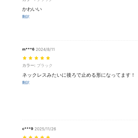
かわいい
翻訳
m***6
2024/8/11
カラー: ブラック
カラー:
ブラック
ネックレスみたいに後ろで止める形になってます！
翻訳
c***9
2025/11/26