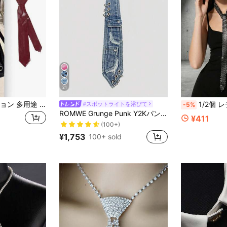
21
1個 女性用ファッション 多用途 ミニマリスト PU 無地ネクタイ、パーティーや日常着、フェスティバル、旅行、ディスコ、卒業式の衣装に
1/2個 レディース 光沢ラインストーンメッシュ ネクタイ、エレガ
#スポットライトを浴びて
-5%
ROMWE Grunge Punk Y2Kパンクメタルリングアクセサリー、複数の目とポケットデザイン、ワビサビエッジのネクタイ(女性用)、個性的でクールな装飾的オーナメント
¥411
(100+)
¥1,753
100+ sold