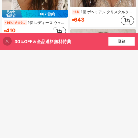
1個 ボヘミアン クリスタルタッセル 額飾り、ヴィンテージ エレガント ブライダル ヘアアクセサリー
-6%
¥67 節約
643
¥
1個 レディース ウェディング リーフ 合金 フェイクパール & ディテール ソフトチェーン ヘッドピース エレガント ティアラ
-14%
過去9時間
410
¥
30%OFF＆全品送料無料特典
買い物かごに追加
登録
9% 割引！
¥63 節約
1個 エレガントなゴールド&ホワイト フローラル ブライダルヘアアクセサリー、ハンドメイドパールビーズヘアオーナメント、花嫁、ブライズメイド、プロム、イブニングパーティーに適しています
-8%
過去9時間
¥167 節約
725
¥
Buffy Bridal