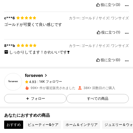
役に立つ
(3)
c***6
カラー: ゴールド / サイズ: ワンサイズ
ゴールドが可愛くて良い感じです
役に立つ
(1)
14K フォロワー
4.93
8***b
カラー: ゴールド / サイズ: ワンサイズ
しっかりしてます！かわいいです❣️
14K フォロワー
4.93
役に立つ
(0)
forseven
14K フォロワー
4.93
k***9
は
1日前
に購入しました
99K+ 件が最近販売されました
38K+ 回数目のご購入
14K フォロワー
4.93
フォロー
すべての商品
あなたにおすすめの商品
14K フォロワー
4.93
おすすめ
ビューティー&ケア
ホーム＆インテリア
ジュエリー＆ウォ