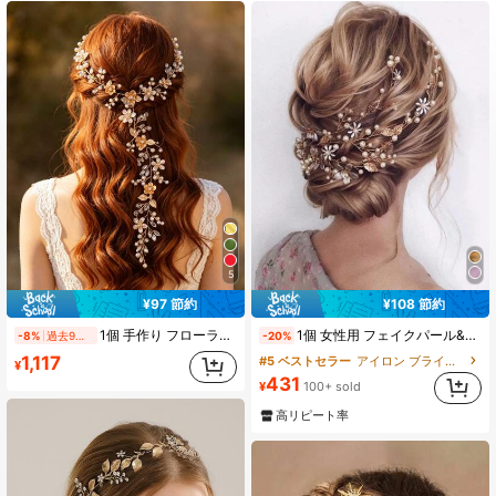
14K フォロワー
4.93
14K フォロワー
4.93
14K フォロワー
4.93
14K フォロワー
4.93
5
¥97 節約
¥108 節約
14K フォロワー
4.93
1個 手作り フローラル編み込みヘッドピース 森ガール風 つるデザイン ロングヘアバンド ブライダル ウェディングアクセサリー
1個 女性用 フェイクパール&花 飾り ロマンチックな花嫁髪飾り、結婚式、エレガントなバレンタインデー
-8%
過去9時間
-20%
1,117
#5 ベストセラー
アイロン ブライダルヘッドウェア
¥
431
14K フォロワー
¥
100+ sold
4.93
高リピート率