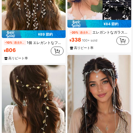
¥84 節約
エレガントなガラスヘッドバンド1個、女性用、ウェディング/ブライダルヘアアクセサリー、オールシーズン対応、バレンタインデーアクセサリー
-20%
過去9時間
¥89 節約
338
¥
100+ sold
1個 エレガントなフェイクパール装飾 ロングヘアバイン ボヘミアン ゴールドワイヤー タッセル ヘアバンド ブライダル ウェディング ヘアアクセサリー 女性用 プロム パーティー、フェアリーコア カスケード フェイクパール ヘアチェーン フレキシブルワイヤー 編み込み ヘアピース ロマンチック ブライダル ヘッドピース ウェディング写真撮影、夏、ビーチ
-10%
過去9時間
高リピート率
806
¥
高リピート率