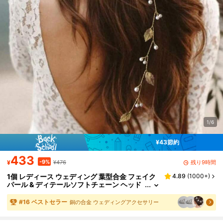
1/6
¥43節約
433
-9%
残り9時間
¥
¥476
1個 レディース ウェディング 葉型合金 フェイク
4.89
(
1000+
)
パール & ディテールソフトチェーン ヘッド
ピース エレガントティアラ
#
16
ベストセラー
銅の合金 ウェディングアクセサリー