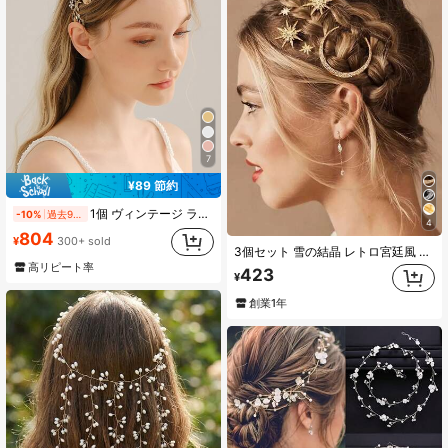
7
¥89 節約
1個 ヴィンテージ ラスティック ブライダルヘッドバンド、高級ハンドメイド編み込みキラキララインストーンヘアアクセサリー
-10%
過去9時間
4
804
¥
300+ sold
3個セット 雪の結晶 レトロ宮廷風 ガラス製 ブライダルヘアピン、多用途 ブライダル 六角星ヘアアクセサリー
高リピート率
423
¥
創業1年