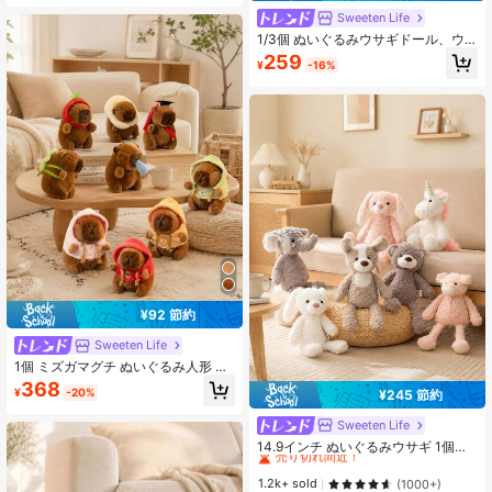
Sweeten Life
1/3個 ぬいぐるみウサギドール、ウ
サギドール、小さなチェック柄コー
259
¥
-16%
ンウサギ、服飾、吊り下げ装飾、バ
ッグ、アクセサリー、車の装飾に使
用できます
¥92 節約
Sweeten Life
1個 ミズガマグチ ぬいぐるみ人形 カ
ートゥーン ペンダント、ソフトぬい
368
¥
-20%
¥245 節約
ぐるみ人形 バックパック ペンダン
ト、車の装飾 ギフト、ミズガマグ
Sweeten Life
#1 ベストセラー
マルチカラー 子供用ぬいぐるみ
チ、ミズガマグチ ぬいぐるみ、ミズ
ガマグチ、かぎ編みミズガマグチ、
売り切れ間近！
14.9インチ ぬいぐるみウサギ 1個入
ミズガマグチバッグ
り、ピンクウサギ、クマ、犬、パン
#1 ベストセラー
#1 ベストセラー
マルチカラー 子供用ぬいぐるみ
マルチカラー 子供用ぬいぐるみ
ダ、象、ユニコーン ぬいぐるみドー
売り切れ間近！
売り切れ間近！
1.2k+ sold
(1000+)