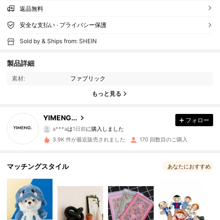
返品無料
安全な支払い · プライバシー保護
Sold by & Ships from: SHEIN
31 フォロワー
4.93
製品詳細
31 フォロワー
4.93
素材:
ファブリック
もっと見る
31 フォロワー
4.93
YIMENG...
フォロー
31 フォロワー
4.93
a***a
は
1日前
に購入しました
3.9K 件が最近販売されました
170 回数目のご購入
31 フォロワー
4.93
マッチングスタイル
31 フォロワー
あなたにおすすめ
4.93
31 フォロワー
4.93
31 フォロワー
4.93