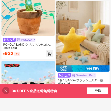
誕生日プレゼントや祝祭のギフトに
適しています
POKOJA
POKOJA LAND クリスマスデコレー
ション 1個 ダンシングサボテンぬい
300+ sold
ぐるみ ライト&サウンド付き、話し
932
¥
-5%
た内容を繰り返す、人形、クリスマ
ス、人形、おもちゃ、クリスマス、
おもちゃ
¥96 節約
Sweeten Life
1個 18/40cm プラッシュスター型ク
ッション、超ソフトで可愛いマカロ
60+ sold
ンスタイルのぬいぐるみ枕。このク
384
¥
-20%
30%OFF＆全品送料無料特典
買い物かごに追加
ッションは超ソフトでふわふわして
登録
おり、ぬいぐるみとしても柔らかい
枕としても使えます。クリーム色の
ハートがついており、甘い女性的な
ホームデコレーションのギフトにな
ります。