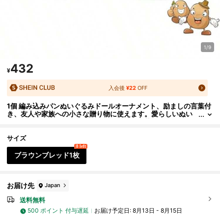
1/9
432
¥
入会後
¥22
OFF
1個 編み込みパンぬいぐるみドールオーナメント、励ましの言葉付
き、友人や家族への小さな贈り物に使えます。愛らしいぬい
ぐるみドールのギフトデザインと励ましの言葉はとてもあた
たかく甘いです!これらの愛らしいドールはいつもあなたの友達に
なってくれます。
サイズ
8 left
ブラウンブレッド1枚
お届け先
Japan
送料無料
500 ポイント 付与遅延
お届け予定日:
8月13日 - 8月15日