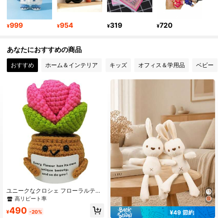
31 フォロワー
4.93
999
954
319
720
¥
¥
¥
¥
31 フォロワー
4.93
あなたにおすすめの商品
おすすめ
ホーム＆インテリア
キッズ
オフィス＆学用品
ベビー
ユニークなクロシェ フローラルテー
マの誕生日ギフト、女性への愛らし
高リピート率
くて意味のあるギフト、母への興味
490
深く刺激的なギフト、または友人へ
¥
-20%
¥49 節約
の小さな手作りのクロシェアイテム