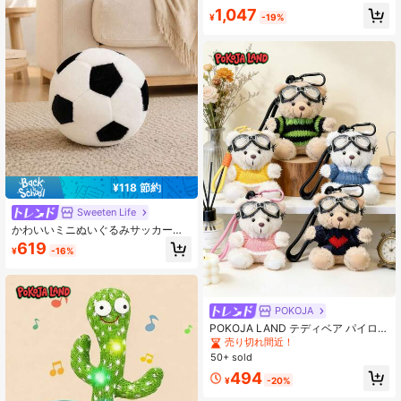
ル、かわいいソフトぬいぐるみ 抱き
#1 ベストセラー
マルチカラー 子供用ぬいぐるみ
1,047
枕、クリスマスストッキングのおも
¥
-19%
売り切れ間近！
ちゃ、誕生日パーティーの装飾、ホ
ームデコレーション
¥118 節約
Sweeten Life
かわいいミニぬいぐるみサッカーボ
ール、ソフトでふわふわ、黒と白の
619
¥
-16%
パッチワークデザイン。かわいいぬ
いぐるみスポーツボール枕、男の子
と子供の快適な抱き枕、クリエイテ
ィブな誕生日プレゼントとスポーツ
ファンへのギフト、ワールドカップ
POKOJA
POKOJA LAND テディベア パイロッ
ト ぬいぐるみペンダント - かわいい
売り切れ間近！
テディベアのぬいぐるみ ゴーグル付
50+ sold
き、様々な色展開あり、ファッショ
494
ンペンダント、クリエイティブなぬ
¥
-20%
いぐるみドールバッグペンダント、