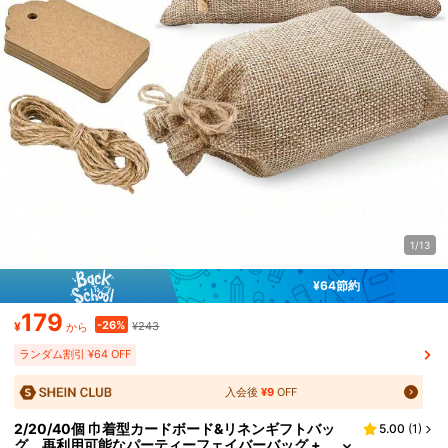
1/13
¥64節約
179
-26%
¥
¥243
から
ランダム割引 ¥64 OFF
入会後
¥9
OFF
2/20/40個 巾着型カードボード&リネンギフトバッ
5.00
(
1
)
グ、再利用可能なパーティーフェイバーバッグ +