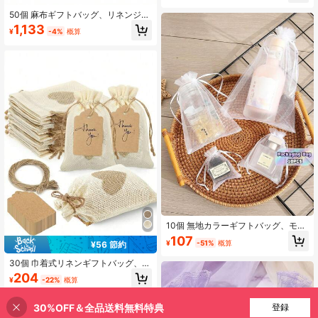
バッグ、4色ラグジュアリーペーパー
50個 麻布ギフトバッグ、リネンジュ
トートバッグ、結婚式、誕生日パー
エリーバッグ 巾着付き、誕生日、パ
ティー、卒業パーティーのギフト包
1,133
¥
-4%
概算
ーティー、結婚式のギフト、DIYクラ
装に適しています
フトに適しています (3.9インチ X 5.5
インチ)
10個 無地カラーギフトバッグ、モダ
ンなポリエステル製 紐付き ギフトラ
107
¥
-51%
概算
¥56 節約
ッピングバッグ パーティー、バレン
タインデー、入学準備に
30個 巾着式リネンギフトバッグ、再
利用可能、パーティーの記念品バッ
204
¥
-22%
概算
グ + 無料のギフトタグと紐、ブラウ
ンリネンバッグ ウェディング、誕生
日、パーティーの記念品、装飾、ク
30%OFF＆全品送料無料特典
買い物かごに追加
登録
26% 割引！
リスマス、休日、ジュエリーポー