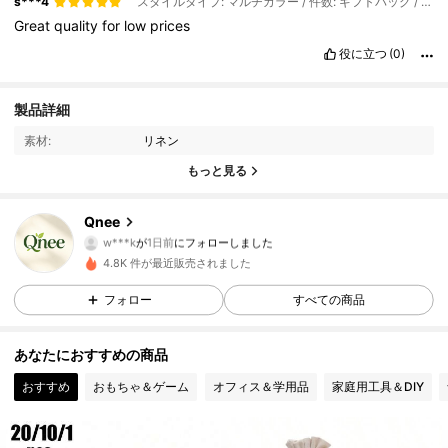
s***4
スタイルタイプ: マルチカラー / 件数: ギフトバッグ / サイズ: 20個
Great
quality
for
low
prices
役に立つ
(0)
製品詳細
27 フォロワー
4.64
素材:
リネン
27 フォロワー
4.64
もっと見る
27 フォロワー
4.64
Qnee
w***k
が
1日前
にフォローしました
27 フォロワー
4.64
4.8K 件が最近販売されました
フォロー
すべての商品
27 フォロワー
4.64
あなたにおすすめの商品
27 フォロワー
4.64
おすすめ
おもちゃ＆ゲーム
オフィス＆学用品
家庭用工具＆DIY
27 フォロワー
4.64