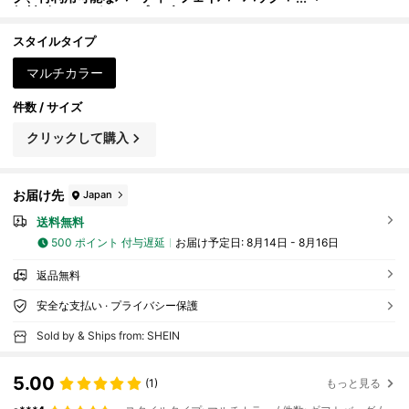
無料ギフトタグ&ロープ、ブラウンリネンバッ
グ、結婚式、誕生日、パーティーフェイバー、ホリデ
ーパッケージング、ジュエリー収納、DIYハンドメイ
スタイルタイプ
ドサシェに適しています
マルチカラー
件数 / サイズ
クリックして購入
お届け先
Japan
送料無料
500 ポイント 付与遅延
お届け予定日:
8月14日 - 8月16日
返品無料
安全な支払い · プライバシー保護
Sold by & Ships from: SHEIN
5.00
(1)
もっと見る