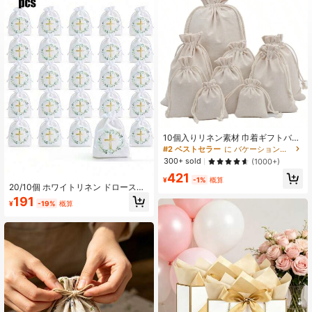
27 フォロワー
4.64
27 フォロワー
4.64
27 フォロワー
4.64
27 フォロワー
4.64
10個入りリネン素材 巾着ギフトバッ
グ、ホリデーパーティー、誕生日、
#2 ベストセラー
に バケーションバイブス ギフト包装用品
結婚式、DIYギフトラッピング、各種
300+ sold
(1000+)
サイズ、ホームストレージバッグに
421
適しています
¥
-1%
概算
20/10個 ホワイトリネン ドロースト
リング ギフトバッグ、聖体拝領 ドロ
191
¥
-19%
概算
ーストリングバッグ、漫画風オリー
ブの枝と十字架パターン、洗礼、結
婚式、パーティー ドローストリング
ギフトバッグ、ブライダルシャワ
ー、誕生日、宗教儀式に適していま
す