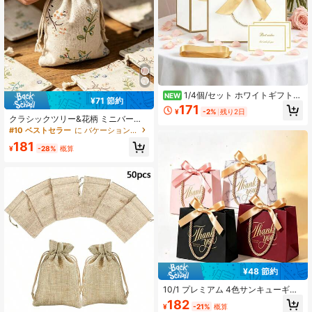
1/4個/セット ホワイトギフトバ
NEW
¥71 節約
ッグ、ショッピングバッグ、トート
171
¥
-2%
残り2日
バッグ、ギフトバッグ、リボン付き
クラシックツリー&花柄 ミニバーラ
トートバッグ、大容量ホワイトペー
ップ巾着袋 15個セット ジュエリー包
#10 ベストセラー
に バケーションバイブス ギフト包装用品
パーバッグ、誕生日パーティー、ハ
装 ウェディングギフト バッグ ウェ
ロウィン、感謝祭、クリスマス、結
181
ディング装飾 誕生日ギフト バッグ
¥
-28%
概算
婚式、誕生日、バチェラーパーティ
パーティー装飾 バレンタインデーの
ー、バレンタインデーなど様々な場
装飾 パーティー用品
面に適しています
¥48 節約
10/1 プレミアム 4色サンキューギフ
トバッグ、誕生日パーティーのギフ
182
¥
-21%
概算
トバッグ、ギフト用ペーパートート