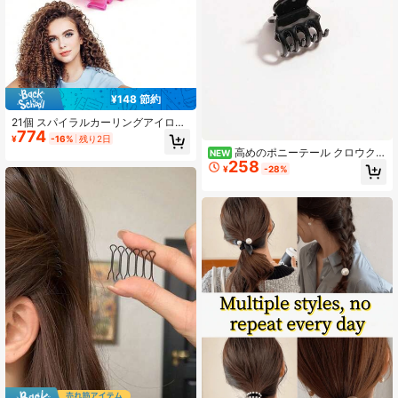
¥148 節約
21個 スパイラルカーリングアイロン
774
ヘアサロン プロフェッショナルツー
¥
-16%
残り2日
ル 熱を使わないカーリングアイロン
高めのポニーテール クロウクリ
NEW
熱を使わないカーリングツール 弾性
258
ップ 固定ツール 小型クロウクリップ
¥
-28%
ヘア、ヘアアクセサリー
DIYジュエリーアクセサリー 茶黒カ
ジュアル 多用途 エレガントな女性の
前髪とサイドヘアアクセサリー用ヘ
アクリップ