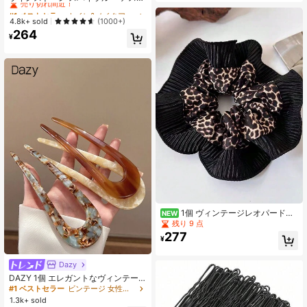
ランチー 2個/3個/4個/5個セット、
#1 ベストセラー
#1 ベストセラー
トイレ&メイクアップ必需品 女性のヘアアクセサリー
トイレ&メイクアップ必需品 女性のヘアアクセサリー
ポニーテールホルダー、デイリーヘ
売り切れ間近！
売り切れ間近！
4.8k+ sold
(1000+)
アスタイルのデコレーションに適
264
#1 ベストセラー
トイレ&メイクアップ必需品 女性のヘアアクセサリー
し、サテン シンプル エレガントファ
¥
売り切れ間近！
ッション ヘアタイ、ボヘミアンスタ
イル ヘアバンド ヘッドアクセサリー
エラスティックバンド ビューティー
ホームヘアアクセサリー
1個 ヴィンテージレオパード柄
NEW
プリーツヘアスクランチー、ファッ
残り 9 点
ショナブルでユニークなデザインの
277
¥
エレガントなヘアアクセサリー、20
25年新作高品質な彼女・母の日ギフ
ト
Dazy
DAZY 1個 エレガントなヴィンテー
ジUピン:アセテート素材、14歳以上
#1 ベストセラー
ビンテージ 女性のヘアアクセサリー
に適しています、バレンタインデー
1.3k+ sold
の髪飾りに最適、サイドコーム、学