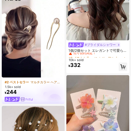
#ブライダルシャワー
#3 ベストセラー
に カジュアル 女性のヘアアクセサリー
売り切れ間近！
1個/2個セット エレガントで可愛らし
い黒メッシュクラウドヘアクリッ
#3 ベストセラー
#3 ベストセラー
に カジュアル 女性のヘアアクセサリー
に カジュアル 女性のヘアアクセサリー
プ、輝くラインストーンリボン大型
10k+ sold
売り切れ間近！
売り切れ間近！
ヘアクロー、ポニーテール、バンア
332
#3 ベストセラー
に カジュアル 女性のヘアアクセサリー
¥
ップスタイルに適し、デイリーファ
売り切れ間近！
ッションアクセサリー、秋冬ヘアピ
ン、バケーションアウトフィット
#2 ベストセラー
マルチカラー ヘアーバン&ヘアピン
1.5k+ sold
244
¥
Friful