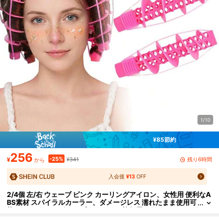
1/10
¥85節約
256
-25%
残り6時間
¥
¥341
から
入会後
¥13
OFF
2/4個 左/右 ウェーブ ピンク カーリングアイロン、女性用 便利なA
BS素材 スパイラルカーラー、ダメージレス 濡れたまま使用可
能、コンパクト&ポータブル ホーム、旅行用ヘアスタイリング
ツールキット