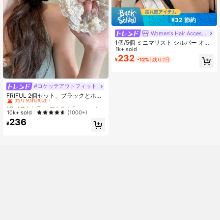
¥32 節約
Women's Hair Accessories
1個/5個 ミニマリスト シルバー オー
バーサイズ メタル レディース ヘア
1k+ sold
クリップ、アップスタイル、編み込
232
¥
-12%
残り2日
み、お団子用プレミアムヘアアクセ
サリー、アリゲーターヘアクリッ
プ、無地滑らかな表面のダメージレ
スヘアクリップ、大型12CMシルバ
#コケッテアウトフィット
#2 ベストセラー
マルチカラー シュシュ
ーヘアクリップ、オールシーズン
売り切れ間近！
FRIFUL 2個セット、ブラックとホワ
イトの2つのエレガントなレースホロ
#2 ベストセラー
#2 ベストセラー
マルチカラー シュシュ
マルチカラー シュシュ
ー ソーセージヘアタイ、マルチファ
売り切れ間近！
売り切れ間近！
10k+ sold
(1000+)
ンクション オールマッチング シルク
236
#2 ベストセラー
マルチカラー シュシュ
調ヘアタイ、フラワーデザイン、柔
¥
売り切れ間近！
らかく丈夫な女性用ヘアタイ、ヘア
アクセサリー、ヘアタイ、ヘアスク
ランチーポニーテール