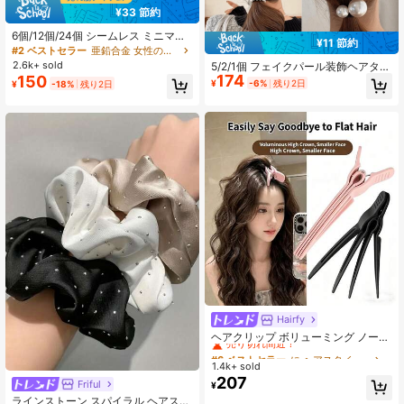
¥33 節約
6個/12個/24個 シームレス ミニマリ
¥11 節約
スト ヘアクリップ、高クラウン用イ
#2 ベストセラー
亜鉛合金 女性のヘアアクセサリー
ンビジブルヘアバックル、前髪とル
2.6k+ sold
5/2/1個 フェイクパール装飾ヘアタ
ーズヘア用のプリンセススタイルコ
174
150
イ、女性用ファッションヘアタイ、
¥
-6%
残り2日
¥
-18%
残り2日
ーム、ふわふわヘアコームヘアクリ
ダメージのないヘアロープ、ヘアス
ップ、日常の通勤、仕事、デート、
タイリングアクセサリー、フェステ
パーティーに適しています
ィバルとパーティー用ヘアアクセサ
リー
Hairfy
#6 ベストセラー
に ヘアスタイリングツール
売り切れ間近！
ヘアクリップ ボリューミング ノーヒ
ート 1個/2個/4個セット、フラットヘ
#6 ベストセラー
#6 ベストセラー
に ヘアスタイリングツール
に ヘアスタイリングツール
アに瞬時にボリュームアップ、ヘア
1.4k+ sold
売り切れ間近！
売り切れ間近！
スタイリングツール
207
#6 ベストセラー
に ヘアスタイリングツール
Friful
#1 ベストセラー
トイレ&メイクアップ必需品 女性のヘアアクセサリー
¥
売り切れ間近！
売り切れ間近！
ラインストーン スパイラル ヘアスク