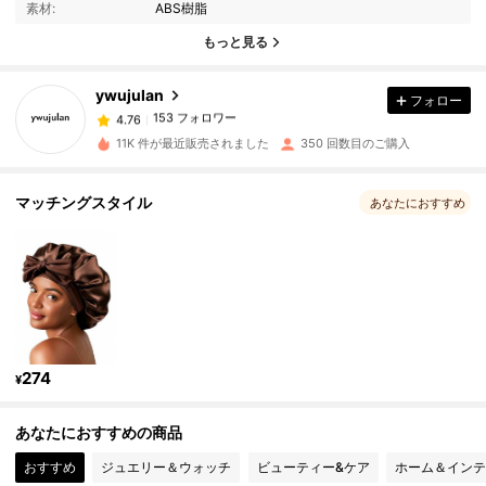
素材:
ABS樹脂
153 フォロワー
4.76
もっと見る
ywujulan
フォロー
153 フォロワー
4.76
r***2
は
1日前
に購入しました
11K 件が最近販売されました
350 回数目のご購入
153 フォロワー
4.76
マッチングスタイル
あなたにおすすめ
153 フォロワー
4.76
153 フォロワー
4.76
153 フォロワー
4.76
274
¥
あなたにおすすめの商品
153 フォロワー
4.76
おすすめ
ジュエリー＆ウォッチ
ビューティー&ケア
ホーム＆インテ