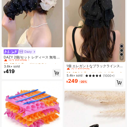
スタッフ、ビューティーアクセサリ
ー、ギフト、旅行、女性へのギフ
ト、ヘアスタッフ、ストッキングス
タッファー エレガントなクローバー
クリップ 夏のアウトフィット
Dazy
#4 ベストセラー
ポリエステル 髪の爪
売り切れ間近！
DAZY 2個/セット レディース 無地 光
7
#4 ベストセラー
エレガント 女性のヘアアクセサリー
沢 シアサッカー リボン ヘアクリッ
#4 ベストセラー
#4 ベストセラー
ポリエステル 髪の爪
ポリエステル 髪の爪
プ、エレガントなファッション クロ
売り切れ間近！
1個 エレガントなブラックラインス
3.6k+ sold
売り切れ間近！
売り切れ間近！
ークリップ、日常使用に適していま
トーン レイヤードリボン ヘアクリッ
419
#4 ベストセラー
#4 ベストセラー
エレガント 女性のヘアアクセサリー
エレガント 女性のヘアアクセサリー
#4 ベストセラー
ポリエステル 髪の爪
¥
す(ヘアクロー 13cm-15cm)
プ、大きなキラキラ生地リボン ヘア
売り切れ間近！
売り切れ間近！
5.4k+ sold
(1000+)
売り切れ間近！
アクセサリー レディース、パーティ
249
#4 ベストセラー
エレガント 女性のヘアアクセサリー
ー&デイリーウェアに最適
¥
-20%
売り切れ間近！