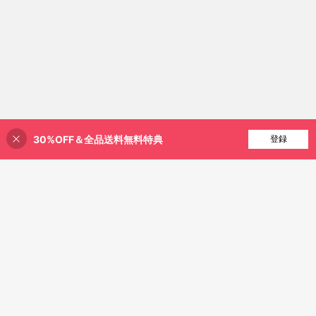
30%OFF＆全品送料無料特典
買い物かごに追加
登録
25% 割引！