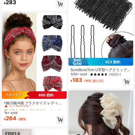
283
¥
校用品、結婚式、ヘアアクセサリー
¥23 節約
5cm/6cm/7cm U字型ヘアクリップ、
黒色インビジブルお団子ヘアクリッ
500+ sold
(1000+)
プ、メイクアップ固定お団子ヘアス
183
¥
-11%
残り2日
タイルに適した黒色U字型ヘアピン
¥66 節約
#1 ベストセラー
マルチカラー ヘアバンド
売り切れ間近！
1個/3個/4個 プラスサイズ レディー
ス ボヘミアン調 プリントパターン
#1 ベストセラー
#1 ベストセラー
マルチカラー ヘアバンド
マルチカラー ヘアバンド
スポーツヘアバンド、伸縮性 クロス
1k+ sold
売り切れ間近！
売り切れ間近！
プリント ヘアバンド アウトドアアク
264
#1 ベストセラー
マルチカラー ヘアバンド
¥
-20%
ティビティ レディースヘッドスカー
売り切れ間近！
フ ファッションヘアアクセサリー 夏
休み