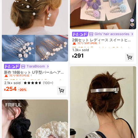
Girls' hair accessories
#1 ベストセラー
かわいいスタイル アクセサリー
売り切れ間近！
2個セット レディース スイートヒト
デ&フラワー ヘアクリップ、かわい
#1 ベストセラー
#1 ベストセラー
かわいいスタイル アクセサリー
かわいいスタイル アクセサリー
いフェイクパールシェル ヘアバレッ
1.3k+ sold
売り切れ間近！
売り切れ間近！
タ、夏ビーチヘアアクセサリー ガー
291
#1 ベストセラー
かわいいスタイル アクセサリー
¥
ルズ用、クロウクリップ
売り切れ間近！
TiaraBloom
#1 ベストセラー
マルチカラー ヘアコーム
売り切れ間近！
新作 18個セット U字型パールヘアピ
ン - ミニマリストブライダルヘアア
#1 ベストセラー
#1 ベストセラー
マルチカラー ヘアコーム
マルチカラー ヘアコーム
クセサリー 結婚式、バンケット、パ
売り切れ間近！
売り切れ間近！
2.1k+ sold
(100+)
ーティー & デイリーアップスタイル
254
#1 ベストセラー
マルチカラー ヘアコーム
用
¥
-20%
売り切れ間近！