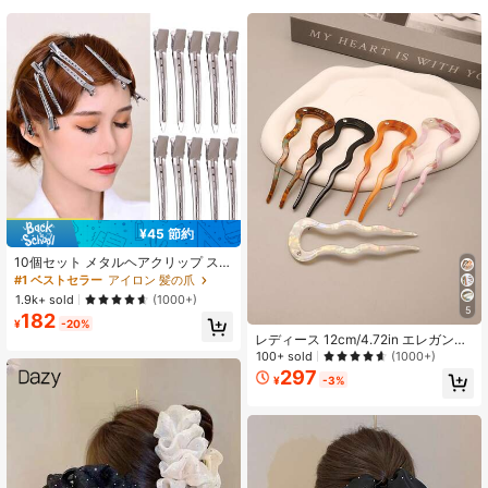
153 フォロワー
4.76
153 フォロワー
4.76
153 フォロワー
4.76
¥45 節約
10個セット メタルヘアクリップ スタ
イリング、セクショニング、サロ
#1 ベストセラー
アイロン 髪の爪
ン、根元カット、薄毛、DIYヘアアク
1.9k+ sold
(1000+)
セサリー、ルーツボリュームクリッ
5
182
プ、前髪クリップ、ヘアスタイリン
¥
-20%
グパーティションロケータークリッ
レディース 12cm/4.72in エレガント
プ、ヘアアクセサリー、女性用ヘア
ヴィンテージ U字型 アセテート ヘア
100+ sold
(1000+)
アクセサリー、ヘアツール、ビュー
スティック、ウェーブ ラインストー
297
¥
-3%
ティーアクセサリー、カーリーヘア
ン ヘアバンホルダー、ミニマリスト
アクセサリー、ヘア、ヘアアクセサ
ファッション 多用途 デイリーウェ
リー、秋、旅行、ヘアツール、女性
ア、バレンタインデーと結婚式に最
用アクセサリー、ヘアスタッフ、
適なヘアアクセサリー
秋、ヘアアクセサリー、旅行、ヘア
アクセサリー、女性用ヘアアクセサ
リー、ヘアツール、ヘアスタッフ、