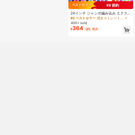
¥9 節約
24インチ ジャンボ編み込み エクス
テンション 合成ブレイディングヘア
#2 ベストセラー
焼きストレート 合成拡張機能
アフロ オンブル カラー カネカロン
400+ sold
ヘア ブレイド用
364
¥
-2%
概算