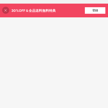
30%OFF＆全品送料無料特典
買い物かごに追加
登録
21% 割引！