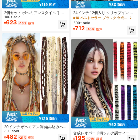
¥119 節約
¥80 節約
2個セット ボヘミアンスタイル 手作
24インチ 12個入り クリップイン ナ
り編み込みヘアクリップ、合成編み
100+ sold
チュラルブラック ストレート 合成毛
#10 ベストセラー
ブラック 合成拡張機能
込みヘアアクセサリー、女性向け
髪エクステンション、女性や女の子
623
300+ sold
¥
-16%
概算
の日常使いに適しています
712
¥
-10%
概算
¥129 節約
¥52 節約
20インチ ボヘミアン調 編み込みヘ
アクリップ、合成繊維製 編み込みヘ
80+ sold
合成レオパード柄シルク調ウィービ
アエクステンション 2個セット、コ
482
195
ング一体型クリップオンヘアエクス
¥
-21%
概算
¥
-21%
概算
スプレや日常使いに適しています、