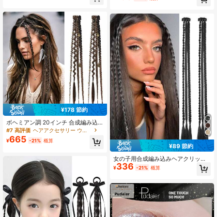
テンション、耳掛け式デザイン、ヘ
ダークチョコレートブラウンにコッ
アカラー、目立たない ストレートウ
パーハイライト
ィッグ、耐熱合成クリップオンウィ
ッグ、あらゆるシーンで着用可能、
ミュージックフェス、クリスマス、
年末年始
¥178 節約
ボヘミアン調 20インチ 合成編み込
み髪エクステンション 2個セット ビ
#7 高評価
ヘアアクセサリー ウィッグ
ーズ装飾付き、ヘアゴム、コスプレ
665
¥
-21%
概算
や日常のヘアスタイルに適していま
¥89 節約
す
女の子用合成編み込みヘアクリップ
336
インヘアエクステンション1個、BB
¥
-21%
概算
クリップ付き ウィッグ かつら カツ
ラ つけ毛 うぃっぐ