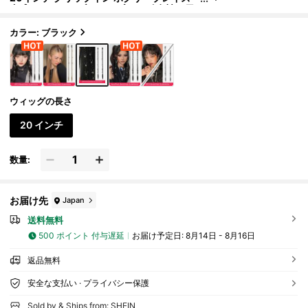
合成ナチュラルブラックブレイズ 女性の日
常着やパーティーに適しています - シルバーの
蝶のデコレーション
カラー: ブラック
ウィッグの長さ
20 インチ
数量:
お届け先
Japan
送料無料
500 ポイント 付与遅延
お届け予定日:
8月14日 - 8月16日
返品無料
安全な支払い · プライバシー保護
Sold by & Ships from: SHEIN