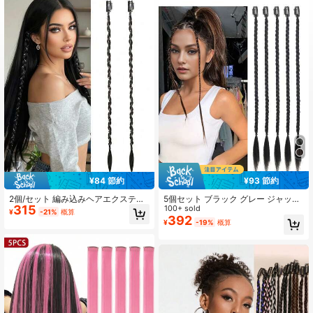
2.5K フォロワー
4.89
2.5K フォロワー
4.89
2.5K フォロワー
4.89
2.5K フォロワー
4.89
¥84 節約
¥93 節約
2.5K フォロワー
4.89
2個/セット 編み込みヘアエクステン
5個セット ブラック グレー ジャック
315
ション クリップイン ロングヘアピー
クリップ ブレイド ケミカルファイバ
100+ sold
¥
-21%
概算
ス フロントサイドパート前髪付き、
ー ヘアエクステンション、女性の休
392
¥
-19%
概算
ナチュラルソフト合成毛、光沢と滑
日や日常着用に適しています。クリ
2.5K フォロワー
4.89
らかさ、女性用、20インチ (パール
ップヘアブレイド ヘアエクステンシ
チェーン装飾付き)
ョンアクセサリー、高温に強いシル
クのケミカルファイバーエクステン
ション、クリスマス、新年、カーニ
バル、音楽祭などに使用できます。