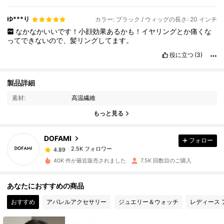
ゆ***り
カラー: ブラック / ウィッグの長さ: 20 インチ
なかなかいいです！小顔効果あるかも！イヤリングとか痛くな
ってできないので、髪リングしてます。
役に立つ
(3)
2.5K フォロワー
4.89
製品詳細
素材:
高温繊維
2.5K フォロワー
4.89
もっと見る
DOFAMI
フォロー
2.5K フォロワー
4.89
x***x
は
1日前
に購入しました
40K 件が最近販売されました
7.5K 回数目のご購入
2.5K フォロワー
4.89
あなたにおすすめの商品
おすすめ
アパレルアクセサリー
ジュエリー＆ウォッチ
レディース 
2.5K フォロワー
4.89