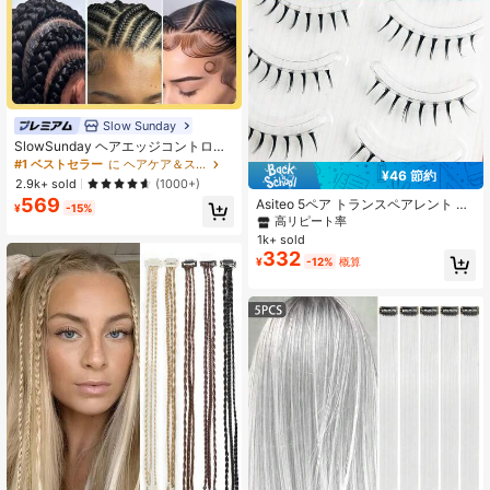
Slow Sunday
SlowSunday ヘアエッジコントロー
ルジェル
#1 ベストセラー
に ヘアケア＆スタイリング
¥46 節約
2.9k+ sold
(1000+)
569
Asiteo 5ペア トランスペアレント ナ
¥
-15%
チュラルメイク効果 アニメスタイル
高リピート率
スパイキー ドラマチック DIY コスプ
1k+ sold
レ 下まつげ、再利用可能なストリッ
332
¥
-12%
概算
プ つけまつげ、つけまつげ、フェイ
クまつげ