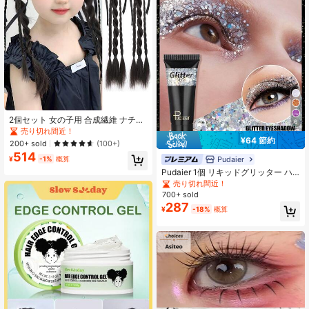
2個セット 女の子用 合成繊維 ナチュ
6
ラル編み込みポニーテールウィッ
売り切れ間近！
グ、ヘアタイ付き、ナチュラルでフ
¥64 節約
200+ sold
(100+)
ァッショナブルなバレエスタイルの
514
ウィッグ編み込み、リボンデコレー
Pudaier
¥
-1%
概算
ション ねじれたポニーテールウィッ
Pudaier 1個 リキッドグリッター ハ
グ
イライトアイシャドウ 長持ち 滲みに
売り切れ間近！
くい 3Dシャイニー グロッシー仕上
700+ sold
げ パーティー・音楽フェス・カーニ
287
¥
-18%
概算
バル・ハロウィンに最適