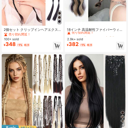
#1 ベストセラー
18インチ 合成拡張機能
売り切れ間近！
2個セット クリップインヘアエクス
18インチ 高温耐性ファイバーウィッ
テンション ロング前髪＆ポニーテー
グ、コーカサス系女性向け、ブラッ
売り切れ間近！
#1 ベストセラー
#1 ベストセラー
18インチ 合成拡張機能
18インチ 合成拡張機能
ル用 18インチ ブラック ストレート
ク ポニーテール ヘアエクステンショ
100+ sold
2.9k+ sold
売り切れ間近！
売り切れ間近！
合成毛 ナチュラルで柔らかい 女の子
ン、ウィッグヘアピース
348
382
#1 ベストセラー
18インチ 合成拡張機能
¥
-1%
概算
¥
-1%
概算
のデイリー使い向け ヘアピース
売り切れ間近！
20