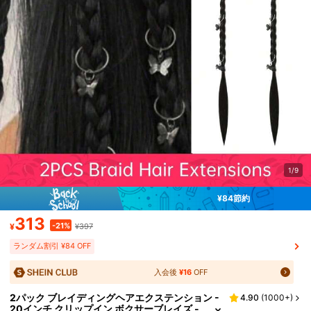
1/9
¥84節約
313
-21%
¥
¥397
ランダム割引 ¥84 OFF
入会後
¥16
OFF
2パック ブレイディングヘアエクステンション -
4.90
(
1000+
)
20インチ クリップイン ボクサーブレイズ -