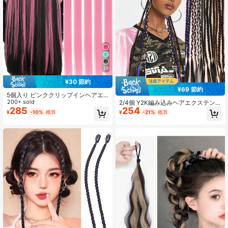
29
¥30 節約
¥69 節約
5個入り ピンククリップインヘアエ
クステンション、20インチ ストレー
200+ sold
2/4個 Y2K編み込みヘアエクステン
ト、合成素材、ハロウィン コスプ
285
254
ション、クリップインヘアエクステ
¥
-10%
概算
¥
-21%
概算
レ、ドレスアップ、ファッションパ
ンション、ブラックベビーブレイ
ーティー、クリスマス、新年会など
ド、フロントサイドカーテンロング
のイベントに適しています。女性へ
ブレイドウィッグ、ナチュラルソフ
の贈り物としても使えます。クリス
ト合成毛、スムーズでファッショナ
マス、新年のカーニバル、ミュージ
ブルなクリップインヘアエクステン
ックフェスなどのイベントにも使え
ション、女性向け、18インチ合成カ
ます (ピンク)
ラーウィッグ、ハロウィンパーティ
ーと音楽フェスティバルに適してい
ます