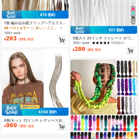
¥78 節約
29
1個 編み込み髪クリップヘアエクス
テンション ブロンド ブラウン ブラ
#8 ベストセラー
に 新しい 人工毛ウィッグ
¥27 節約
ック クリップ ヘアピース 合成繊維
100+ sold
ヘアエクステンション レディース パ
293
5個入り 20インチ ストレート ホワイ
¥
-21%
概算
ーティー 日常用
ト クリップインヘアエクステンショ
100+ sold
(1000+)
ン、合成素材、ハロウィン コスプ
286
¥
-9%
概算
レ、ファッションパーティー、クリ
スマス、新年会などのイベントに適
しています。女性への贈り物として
も使えます。クリスマス、新年会、
カーニバル、音楽フェスなどのイベ
ントにも使えます。(ホワイト)
¥258 節約
6個/セット 22インチ レディース合成
969
編み込みヘアクリップインエクステ
¥
-21%
概算
ンション、日常使いとパーティーの
スタイリングに適しています