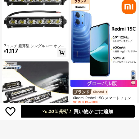
W逆充電対応、50MP AIデュアルカ
メラ、Snapdragon 685プロセッサ、
AI顔認証、IP64防水防塵、子供や両
親への素晴らしいクリスマスプレゼ
ント
7インチ 超薄型 シングルロー オフロ
1,117
ードLEDライトバー、12V-24V、ト
¥
ラック、ATV、車用ワークライト
#6 ベストセラー
に 携帯電話ブランド 携帯電話
売り切れ間近！
Xiaomi
#6 ベストセラー
#6 ベストセラー
に 携帯電話ブランド 携帯電話
に 携帯電話ブランド 携帯電話
Xiaomi Redmi 15C スマートフォン
グローバル版 6000mAh (typ) バッテ
売り切れ間近！
売り切れ間近！
リー 6.9インチ ドットドロップディ
300+ sold
#6 ベストセラー
に 携帯電話ブランド 携帯電話
買い物かごに追加
スプレイ 120Hz リフレッシュレート
20% 割引！
24,397
売り切れ間近！
¥
50MP メインカメラ 33W 急速充電
AIフェイスロック Xiaomi HyperOS 2
IP64 防水・防塵 *NFCなしバージョ
ン、純正正規品