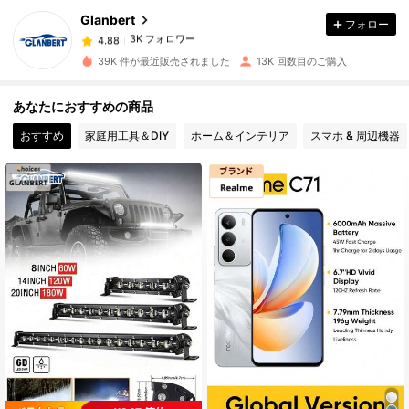
Glanbert
フォロー
3K フォロワー
4.88
a***5
は
1日前
に購入しました
39K 件が最近販売されました
13K 回数目のご購入
3K フォロワー
4.88
あなたにおすすめの商品
おすすめ
家庭用工具＆DIY
ホーム＆インテリア
スマホ & 周辺機器
3K フォロワー
4.88
3K フォロワー
4.88
3K フォロワー
4.88
3K フォロワー
4.88
3K フォロワー
4.88