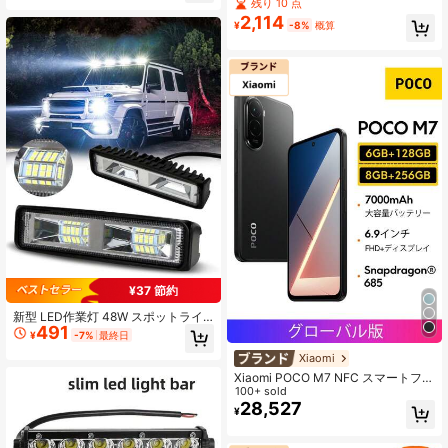
クリーン、複数仕様展開、デビルア
残り 10 点
イダイナミックカーステッカー リモ
2,114
¥
-8%
概算
コン+APPデュアル制御、即使用可能
な広告用ソフトスクリーン、カスタ
ムパターンとテキスト対応、車のフ
ロントガラス、車体装飾アンビエン
トライト、衣類ラベル、店舗看板LE
D広告
¥37 節約
新型 LED作業灯 48W スポットライ
491
ト 9-36V 超明るい ヘッドライト 自
¥
-7%
最終日
動車/オートバイ/トラック/船舶/トラ
Xiaomi
クター/トレーラー/オフロード用 2
個/1個入り
Xiaomi POCO M7 NFC スマートフォ
ン、6GB+128GB/8GB+256GB グロ
100+ sold
ーバルバージョン、6.9インチFHD
28,527
¥
+没入型ディスプレイ、144Hzリフ
レッシュレート、7000mAh(標準)大
容量バッテリー、33W急速充電&18