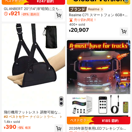
¥247 節約
3K フォロワー
4.88
GLANBERT 20"/14"/8"暗闇に立ち向
Realme
921
かえ 6D 12V 24V スリムLEDライト
¥
-21%
最終日
Realme C71 スマートフォン 6GB+1
バー! 180W 強力なオフロード作業ラ
28GB/8GB+256GB グローバル版 4G
売り切れ間近！
イト トラック、ATV、車用 4x4アド
LTE、Android 15 SIMフリー、50MP
400+ sold
ベンチャーに最適
3K フォロワー
4.88
AIカメラ、120Hzスクリーン モバイ
20,907
¥
ルフォン プラスライト、6000mAh
大容量バッテリー、45W急速充電、
オクタコアチップ、アダプターなし
飛行機用フットレスト 調整可能なス
トラップ付き 軽量 デスク用 旅行必
#2 ベストセラー
ナイロン トラベルアクセサリー&用品
需品 携帯可能 耐久性 スタイリッシ
¥185 節約
1.4k+ sold
ュ ホーム・アウトドア・日常使い用
390
¥
-5%
概算
2026年新型車用LEDフレキシブルス