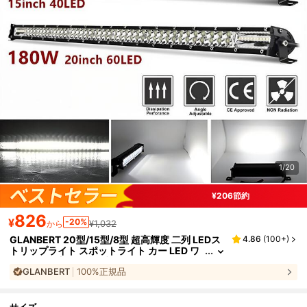
1/20
¥206節約
826
¥
-20%
¥1,032
から
GLANBERT 20型/15型/8型 超高輝度 二列 LEDス
4.86
(
100+
)
トリップライト スポットライト カー LED ワ
ークライト 調整可能ブラケット フラッドライ
GLANBERT
100%正規品
ト コンボ 密閉型 トラクター、4×4、オフロー
ド、4WD、ATV、トラック向け - 12V 24V