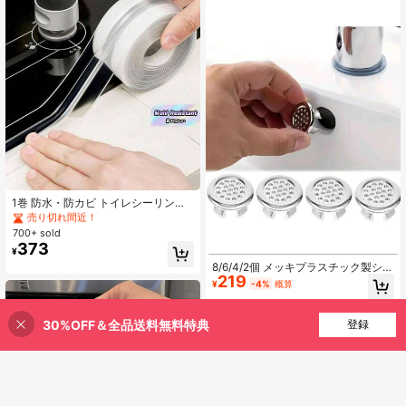
ット、ホームデコレーションステッ
カー冷蔵庫、金属ドア、洗濯機、携
帯ケース、デスクトップに適用、女
性や女の子への完璧なギフト
#1 ベストセラー
に キッチン用裁縫道具とアクセサリー
売り切れ間近！
#1 ベストセラー
#1 ベストセラー
に キッチン用裁縫道具とアクセサリー
に キッチン用裁縫道具とアクセサリー
1巻 防水・防カビ トイレシーリング
テープ、自己接着式 キッチン・バス
売り切れ間近！
売り切れ間近！
ルーム用シーリングテープ、バスル
700+ sold
#1 ベストセラー
に キッチン用裁縫道具とアクセサリー
ームの水漏れ防止、キッチンシンク
373
売り切れ間近！
¥
の美しい継ぎ目ステッカー
8/6/4/2個 メッキプラスチック製シン
219
クオーバーフローカバーリング - 高
¥
-4%
概算
品質、穴あき排水穴付きの滑らかな
デザイン、簡単取り付け、キッチン
とバスルームのシンクに適していま
30%OFF＆全品送料無料特典
買い物かごに追加
登録
28% 割引！
す、耐食性のある交換部品、シンク
のオーバーフローを防ぎます、新学
期シーズン、ホームデコレーショ
ン、ホーム用品、ホーム必需品、女
性へのギフト、男性へのギフト、母
親へのギフト、父親へのギフト、祖