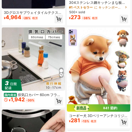
304ステンレス鋼キッチンまな板、
肉、果物、野菜の切断に適し、お手
#1 ベストセラー
に キッチンボード＆マットのベストセラー カッティングボード、マット、セット
入れ簡単、家庭料理用
500+ sold
3Dグロスサブウェイタイルテクスチ
4,964
273
ャ 自己接着壁ステッカー、壁紙、ウ
¥
-28%
概算
¥
-38%
概算
ォールデカール、ビニールステッカ
ー ホームデコレーション、春の装
飾、ホームリフレッシュ、ラマデコ
ールステッカーギフト、キッチンデ
コレーション 誕生日、卒業
排気口カバー 60cm フラッ
国内発送
1,942
ト 奥行伸縮 キッチン グリル カバー
¥
-30%
排気口 ガスコンロ IH キッチン ステ
ンレス スリム スマート ロータイプ
¥41 節約
シルバー 黒 白 スリム おしゃれ 油は
ね防止
コーギー犬 3Dベリーアンチコリジョ
281
ンステッカー 12個入り 6セット、か
¥
-13%
概算
わいい子犬シリコンビッグベリース
テッカー、自己接着性冷蔵庫マグネ