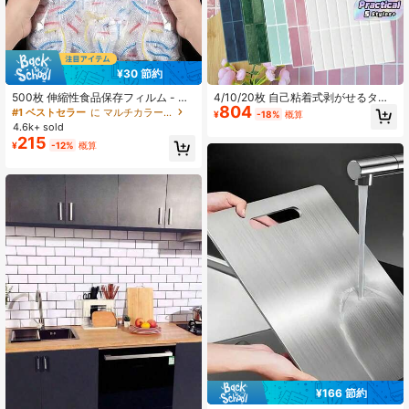
59K フォロワー
4.88
¥30 節約
59K フォロワー
500枚 伸縮性食品保存フィルム - 伸
4/10/20枚 自己粘着式剥がせるタイ
4.88
804
縮性透明プレートカバー、再利用可
ルステッカー、防水耐熱キッチンバ
#1 ベストセラー
に マルチカラー 食品カバー
¥
-18%
概算
能、多機能、無臭キッチンラップ、
ックスプラッシュタイル、非粘着浴
4.6k+ sold
防塵、家庭、レストラン、ピクニッ
室壁デカール、ホームリノベーショ
215
¥
-12%
概算
クに適しています - すべてのプレー
ン用
59K フォロワー
4.88
トサイズに対応、ピクニック必需品 |
装飾用包装フィルム | 再利用可能な
プラスチックフィルム、食品プラス
チックフィルム、キッチン必需品
¥166 節約