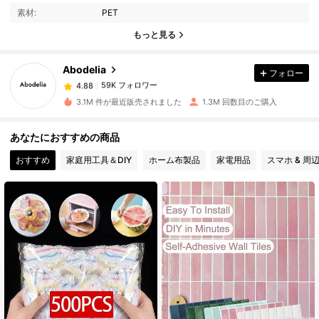
素材:
PET
もっと見る
59K フォロワー
4.88
Abodelia
フォロー
59K フォロワー
4.88
o***7
は
14時間前
に購入しました
3.1M 件が最近販売されました
1.3M 回数目のご購入
59K フォロワー
4.88
あなたにおすすめの商品
おすすめ
家庭用工具＆DIY
ホーム布製品
家電用品
スマホ & 周
59K フォロワー
4.88
59K フォロワー
4.88
59K フォロワー
4.88
59K フォロワー
4.88