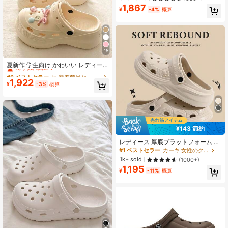
画 EVA ビーチ アウトドアシューズ
1,867
#8 ベストセラー
ホワイト 女性のクロッグ
¥
-4%
概算
売り切れ間近！
15
#6 ベストセラー
に 新着商品セール 女性のクロッグ
売り切れ間近！
夏新作 学生向け かわいい レディー
ス クロッグサンダル、EVA厚底 身長
#6 ベストセラー
#6 ベストセラー
に 新着商品セール 女性のクロッグ
に 新着商品セール 女性のクロッグ
アップ アウトドア ビーチ カジュア
1,922
売り切れ間近！
売り切れ間近！
¥
-3%
概算
ル 快適 ファッション 万能 2WAY ス
#6 ベストセラー
に 新着商品セール 女性のクロッグ
ライド
売り切れ間近！
¥143 節約
レディース 厚底プラットフォーム ス
リッポンサンダル 夏用 アウトドア
#1 ベストセラー
カーキ 女性のクロッグ
ビーチシューズ 滑り止め カップル向
1k+ sold
(1000+)
け おしゃれ
1,195
¥
-11%
概算