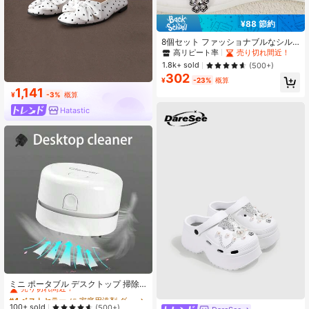
¥88 節約
8個セット ファッショナブルなシル
バーの大きなリボン アシンメトリー
高リピート率
売り切れ間近！
ハート DIYアクセサリー、シューズ
1.8k+ sold
(500+)
デコレーション、スリッパ、サンダ
302
ル、靴紐の装飾に適しています
¥
-23%
概算
1,141
¥
-3%
概算
Hatastic
#4 ベストセラー
に 家庭用洗剤 ダスターとポータブル掃除機
売り切れ間近！
ミニ ポータブル デスクトップ 掃除
機、コードレス バッテリー式 掃除機
#4 ベストセラー
#4 ベストセラー
に 家庭用洗剤 ダスターとポータブル掃除機
に 家庭用洗剤 ダスターとポータブル掃除機
ダストコレクター、プラスチック製
売り切れ間近！
売り切れ間近！
100+ sold
(500+)