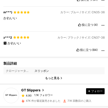
m***)
カラー: ブルー / サイズ: CN35-36
かわいい
役に立つ
(4)
z***2
カラー: ブラック / サイズ: CN37-38
かわいい
役に立つ
(84)
1.1K フォロワー
4.90
製品詳細
クロージャータイプ:
スリッポン
1.1K フォロワー
4.90
もっと見る
GT Slippers
フォロー
1.1K フォロワー
4.90
n***0
は
1日前
に購入しました
47K 件が最近販売されました
7.1K 回数目のご購入
1.1K フォロワー
4.90