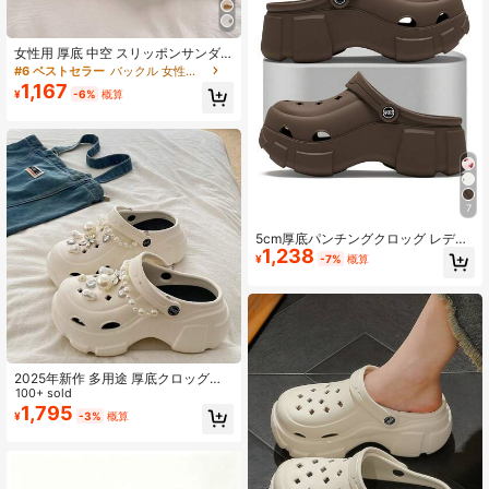
女性用 厚底 中空 スリッポンサンダ
ル、3cmプラットフォーム、閉じた
#6 ベストセラー
バックル 女性のクロッグ
つま先、ビーチ、アウトドア、無地
1,167
¥
-6%
概算
カラー ガーデンシューズ、夏
7
5cm厚底パンチングクロッグ レディ
1,238
ース 夏用 エレガント アウトドア 20
¥
-7%
概算
26新作 ビーチ EVAサンダル ミニマ
ル 無地 ブラック ホワイト ライトコ
ーヒー カーキ ピンク ブラウン ブル
ー
2025年新作 多用途 厚底クロッグシ
ューズ レディース、夏用アウトドア
100+ sold
ウェア ウェッジヒール EVA レースト
1,795
¥
-3%
概算
リム ビーチ クローズドトゥサンダル