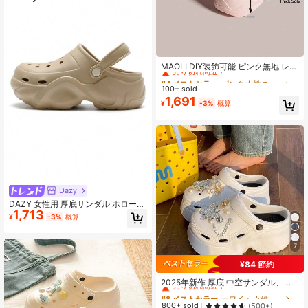
#4 ベストセラー
ピンク 女性のクロッグ
売り切れ間近！
MAOLI DIY装飾可能 ピンク無地 レデ
ィースクロッグ、5cm厚プラットフ
#4 ベストセラー
#4 ベストセラー
ピンク 女性のクロッグ
ピンク 女性のクロッグ
ォーム身長アップサンダル、夏新作
100+ sold
売り切れ間近！
売り切れ間近！
レディーススリッパ、ホーム、ビー
1,691
#4 ベストセラー
ピンク 女性のクロッグ
¥
-3%
概算
チ、シャワーに適し、ストラップ付
売り切れ間近！
き、オープンヒール、軽量、快適、
通気性、アウトドアスポーツ、カジ
ュアルデイリーウェア、レディース
プラスチックスリッパ
Dazy
DAZY 女性用 厚底サンダル ホローデ
1,713
ザイン 夏用 アウトドアビーチ用 非
¥
-3%
概算
滑り スリッパ ウェッジヒール 5cm
つま先カバー付き ソリッドカラー ガ
ーデンシューズ 2024新作
7
¥84 節約
#8 ベストセラー
ホワイト 女性のクロッグ
売り切れ間近！
2025年新作 厚底 中空サンダル、レ
ディース 春夏 ファッション ガーデ
#8 ベストセラー
#8 ベストセラー
ホワイト 女性のクロッグ
ホワイト 女性のクロッグ
ンパーティー カジュアル かわいい漫
売り切れ間近！
売り切れ間近！
800+ sold
(500+)