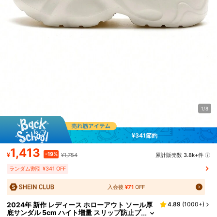
1/8
¥341節約
1,413
-19%
¥
¥1,754
累計販売数 3.8k+件
ランダム割引 ¥341 OFF
入会後
¥71
OFF
2024年 新作 レディース ホローアウト ソール厚
4.89
(
1000+
)
底サンダル 5cm ハイト増量 スリップ防止プ