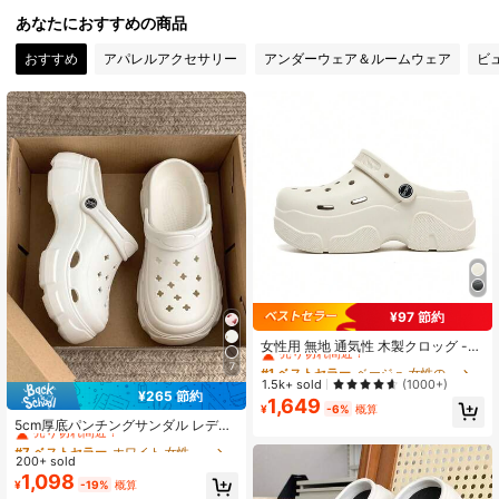
あなたにおすすめの商品
おすすめ
アパレルアクセサリー
アンダーウェア＆ルームウェア
ビ
1.1K フォロワー
4.90
1.1K フォロワー
4.90
1.1K フォロワー
4.90
1.1K フォロワー
4.90
¥97 節約
#1 ベストセラー
ベージュ 女性のクロッグ
1.1K フォロワー
4.90
売り切れ間近！
女性用 無地 通気性 木製クロッグ -
ファッショナブルな中空デザイン、
#1 ベストセラー
#1 ベストセラー
ベージュ 女性のクロッグ
ベージュ 女性のクロッグ
7
ガーデンやビーチに最適 - 軽量、快
売り切れ間近！
売り切れ間近！
1.5k+ sold
(1000+)
適、クロッグ、夏の日常着用に適し
¥265 節約
1,649
#1 ベストセラー
ベージュ 女性のクロッグ
#7 ベストセラー
ホワイト 女性のクロッグ
1.1K フォロワー
ています
4.90
¥
-6%
概算
売り切れ間近！
売り切れ間近！
5cm厚底パンチングサンダル レディ
ース、夏のエレガントなアウトドア
#7 ベストセラー
#7 ベストセラー
ホワイト 女性のクロッグ
ホワイト 女性のクロッグ
ウェア 2026年新作ビーチEVAスリッ
200+ sold
売り切れ間近！
売り切れ間近！
パ、ミニマリスト無地ブラック ホワ
1.1K フォロワー
1,098
4.90
#7 ベストセラー
ホワイト 女性のクロッグ
¥
-19%
概算
イト ライトコーヒー カーキ ピンク