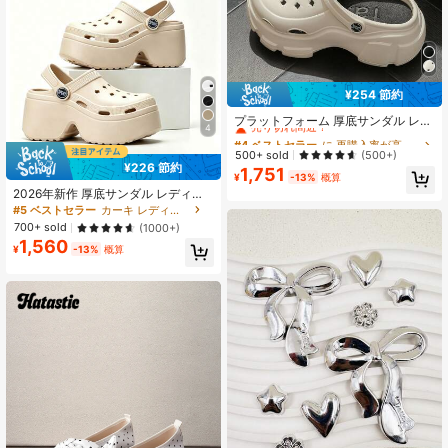
¥254 節約
#4 ベストセラー
に 再購入率が高い 女性のクロッグ
売り切れ間近！
プラットフォーム 厚底サンダル レデ
4
ィース 8cm ビーチサンダル スリッ
#4 ベストセラー
#4 ベストセラー
に 再購入率が高い 女性のクロッグ
に 再購入率が高い 女性のクロッグ
ポン 非スリップ クローズドトゥ ハ
売り切れ間近！
売り切れ間近！
500+ sold
(500+)
イヒール シューズ EU34-41
¥226 節約
1,751
#4 ベストセラー
に 再購入率が高い 女性のクロッグ
¥
-13%
概算
売り切れ間近！
2026年新作 厚底サンダル レディー
ス、厚底 通気性 スリッポンサンダ
#5 ベストセラー
カーキ レディース サンダル
ル、滑り止め 防臭 ビーチシューズ、
700+ sold
(1000+)
EVAウェッジスリッパ
1,560
¥
-13%
概算