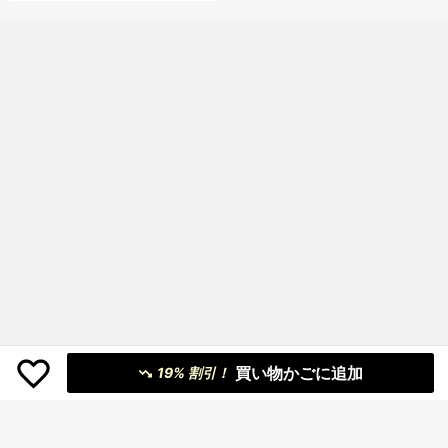
通年使用、スリッポン、無地、プリ
ントなし
買い物かごに追加
19% 割引！