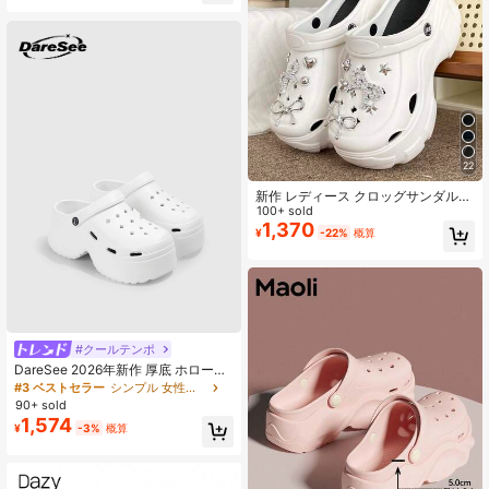
売り切れ間近！
ブラウン ブルー
22
新作 レディース クロッグサンダル
春夏用 超厚底プラットフォーム ハイ
100+ sold
ヒール ガーデンシューズ Y2K かわい
1,370
¥
-22%
概算
い EVA ビーチサンダル アウトドア
パーティー 集まり向け
#クールテンポ
DareSee 2026年新作 厚底 ホローア
ウト サンダル レディース、夏用 ア
#3 ベストセラー
シンプル 女性のクロッグ
ウトドア EVA ビーチスリッパ、レオ
90+ sold
パード柄、スリッポン & つま先閉
1,574
¥
-3%
概算
じ、バックトゥスクール