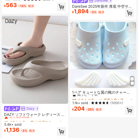
DareSee
マイクロクラムブクリーナー ホーム
563
#4 ベストセラー
に 家庭用洗剤 ダスターとポータブル掃除機
オフィス用、便利なオフィス用品と
DareSee 2025年新作 厚底 中空サン
¥
-14%
概算
売り切れ間近！
バッテリーフリーの学生用アクセサ
1,894
ダル レディース 春夏 ファッション
¥
-3%
概算
リー - デスクトップやワークスペー
ガーデンパーティー カジュアル かわ
スの掃除、小物、消しゴム、破片、
いい カートゥーン EVA ビーチ アウ
削りくずの吸い取りに最適 (バッテリ
トドア シューズ 通学用
ーは別売り)
#8 ベストセラー
に 再購入率が高い 靴のDIYデコレーション
高リピート率
1ペア キュートな翼の靴のチャー
ム、靴の装飾アクセサリー、中空ク
#8 ベストセラー
#8 ベストセラー
に 再購入率が高い 靴のDIYデコレーション
に 再購入率が高い 靴のDIYデコレーション
ロッグ、ガーデンシューズ、夏に適
高リピート率
高リピート率
1.1k+ sold
(1000+)
しています
204
#8 ベストセラー
に 再購入率が高い 靴のDIYデコレーション
Dazy
#1 ベストセラー
寮 女性用スリッパ
¥
-25%
概算
高リピート率
売り切れ間近！
DAZY ソフトウォーク レディース EV
A ミッドヒール プラットフォーム ビ
#1 ベストセラー
#1 ベストセラー
寮 女性用スリッパ
寮 女性用スリッパ
ーチサンダル - 超軽量、通気性、快
5.6k+ sold
売り切れ間近！
売り切れ間近！
適、滑り止め、ソフトソール、ビー
1,136
#1 ベストセラー
寮 女性用スリッパ
¥
-3%
概算
チ、休暇、家庭の自由時間、日常着
売り切れ間近！
用に最適な ミニマリストデザイン -