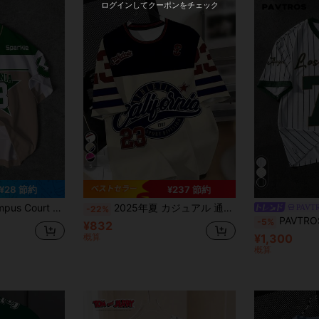
ログインしてクーポンをチェック
5
¥28 節約
¥237 節約
ロストリートウェア クラシック アースカラーブロック、カジュアルスポーツ ラウンドネックTシャツ
2025年夏 カジュアル 通気性 吸湿速乾 パーソナライズ ファッション アウトドアスポーツTシャツ メンズ、文字P
PAVT
-22%
PAVTROS メンズルーズフ
-5%
¥832
概算
¥1,300
概算