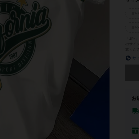
JP-
JP-
「JP
のサイ
意くだ
サ
申し訳
お