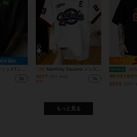
24
¥98 節約
カーファン、サッカーユニフォーム、レギュラーフィット ラウンドネックデザイン トップス
Manfinity Dauomo メンズ ラウンドネック プリントTシャツ - ラウンドネック カジュアルトップス - 軽量Tシャツ 季節を問わず着用可能
-3%
国内発送
-33
¥977
60+ sold
#4 ベストセラ
概算
¥895
200+ s
もっと見る