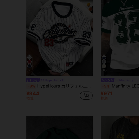
7
16
HypeHours
Manfinity L
HypeHours カリフォルニア No.23 ベースボールジャージ クラシック キャンパス レトロ ブラック&ホワイト ストライプ 半袖Tシャツ、夏 ストリートウェア シティブレイク ファッション スポーツカジュアル
Manfinity LEGND メンズ ドロップショルダー カラーブロッ
-8%
-5%
¥944
¥971
概算
概算