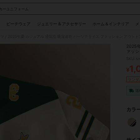
カーユニフォーム
 and down arrow keys to navigate search 検索履歴 and 人気ワード. Press Enter to 
ビーチウェア
ジュエリー & アクセサリー
ホーム＆インテリア
メ
ャツ
2025年夏 カジュアル 通気性 吸湿速乾 パーソナライズ ファッション アウト
/
202
ァッシ
SKU: s
1,
¥
PR
ランダム
送
カラー
サイ