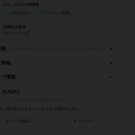
ショッピングの安全性
安全な支払い
プライバシー保護
SHEIN が販売
SHEIN から発送
情報
プルオーバー,コントラストバインディング,レジャー・スタイリッシュなレジャー
4.66
165
1.3K
ズ情報
ップ情報
4.66
165
1.3K
KUQI11
4.66
165
1.3K
i***p
は
1日前
に購入しました
K 件が最近販売されました
2.9K 回数目のご購入
4.66
165
1.3K
すべての商品
フォロー
4.66
165
1.3K