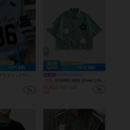
¥291 節約
¥402 節約
ィット快適、デイリーカジュアル、スポーツ、キャンパス活動に適しています、ポリエステル繊維耐久性があり速乾性
ROMWE MEN
ROMWE MEN Street Life デイジー刺繍デザインパッチ 半袖シャツ (メンズ)
-17%
¥1,923
80+ sold
概算