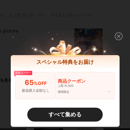
 97 cm / 38 in, ウエスト: 80 cm / 31 in, バスト: 82 cm / 32 in, カラー: マルチカラ
lbs
ヒップ:
97 cm / 38 in
ウエスト:
80 cm / 31 in
s picture
スペシャル特典をお届け
いいね！ (5)
新規ユーザー
を見る
商品クーポン
65
%OFF
上限 ¥1,600
最低購入金額なし
期間限定
すべて集める