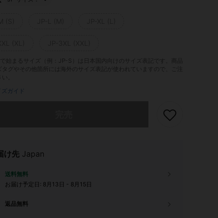
M (S)
JP-L (M)
JP-XL (L)
XXL (XL)
JP-3XL (XXL)
-」で始まるサイズ（例：JP-S）は日本国内向けのサイズ表記です。商品
ズタグやその他箇所には海外のサイズ表記が使われていますので、ご注
さい。
イズガイド
ありませんが、この商品は完売しました。
完売
届け先
Japan
送料無料
お届け予定日:
8月13日 - 8月15日
返品無料