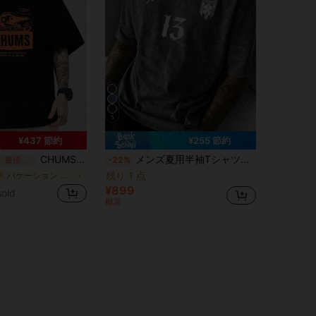
5
¥437 節約
¥255 節約
CHUMS 半袖 T シャツ - 鳥のプリントパターンが施された半袖で、カジュアルな男女兼用のシャツです。 素材は柔らかく、通気性が良く、快適な着心地です。 半袖はレトロ風を採用し、高品質の綿素材を使用したメンズ半袖の面白い T シャツです。
メンズ夏用半袖Tシャツ、ナンバー13グラフィックプリント、通気性のあるニット生地、カジュアルな日常着に適しています
%
最後の2分
-22%
残り 1 点
バケーション メンズTシャツ
ー
¥899
old
概算