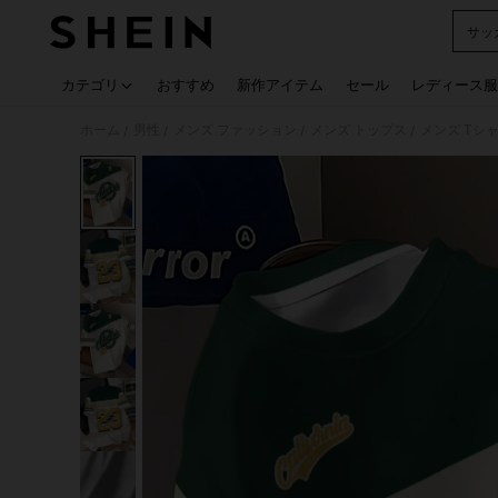
サッ
Use up
カテゴリ
おすすめ
新作アイテム
セール
レディース服
ホーム
男性
メンズ ファッション
メンズ トップス
メンズ Tシ
/
/
/
/