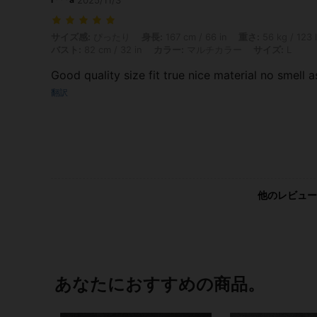
サイズ感: ぴったり, 身長: 167 cm / 66 in, 重さ: 56 kg / 123 lbs, ヒップ:
サイズ感:
ぴったり
身長:
167 cm / 66 in
重さ:
56 kg / 123 
バスト:
82 cm / 32 in
カラー:
マルチカラー
サイズ:
L
Good quality size fit true nice material no smell a
翻訳
他のレビュー
あなたにおすすめの商品。