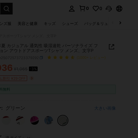
0
0
select.
ンズ服
美容と健康
キッズ
シューズ
バッグ＆リュック
下着＆
ドアスポーツTシャツ メンズ、文字P
5年夏 カジュアル 通気性 吸湿速乾 パーソナライズ フ
ョン アウトドアスポーツTシャツ メンズ、文字P
m25072573723379292
(1000+ レビュー)
036
¥1,065
-3%
ICE AND AVAILABILITY
割引 ¥29 OFF
料無料
:
グリーン
大きい画像
ズ
JP サイズ：