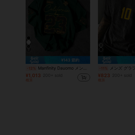
7
¥143 節約
Manfinity Dauomo メンズ スタンダードサイズ レタープリント ラウンドネック 半袖 カジュアルTシャツ
メンズ グラフィックTシャツ、レトロブラジルサッカーユニフォーム - 伝説のナンバー10、カジュアルサッ
-12%
-11%
¥1,013
¥823
200+ sold
200+ sold
概算
概算