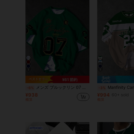
8
4
¥61 節約
メンズ ブルックリン 07 グラフィックプリント サマーTシャツ - カジュアル ルーズ 半袖 クルーネック トップス、大胆な文字&数字デザイン、洗濯機洗い可能 ストリートスタイル、日常着に快適、耐久性&多用途、ストリートウェア
Manfinity Campus Court カリフォルニア23スター柄 メンズ ラウンドネックTシャツ、レト
-6%
-3%
¥938
¥994
60+ sold
概算
概算