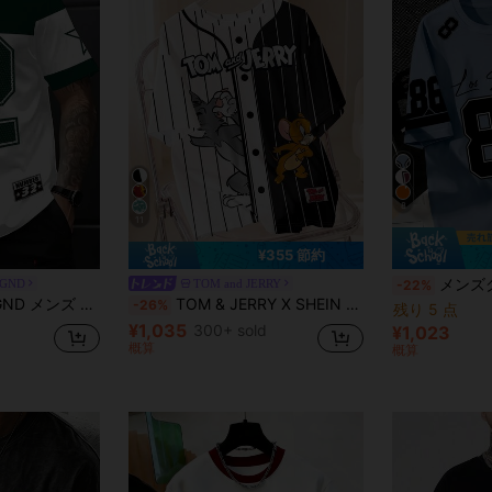
8
11
¥355 節約
メンズグラフィックTシャツ、ナンバー86、ルーズフ
EGND
TOM and JERRY
-22%
ク カジュアル ナンバーグラフィック ラウンドネック Tシャツ
TOM & JERRY X SHEIN メンズカジュアルストリートスタイル 面白いかわいいカートゥーン文字グラフィック ルーズフィットTシャツ、夏
-26%
残り 5 点
¥1,035
300+ sold
¥1,023
概算
概算