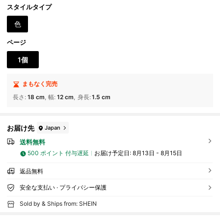
ト、ギフト交換記念品
スタイルタイプ
色
ページ
1個
まもなく完売
長さ
:
18 cm
幅
:
12 cm
身長
:
1.5 cm
お届け先
Japan
送料無料
500 ポイント 付与遅延
お届け予定日:
8月13日 - 8月15日
返品無料
安全な支払い · プライバシー保護
Sold by & Ships from: SHEIN