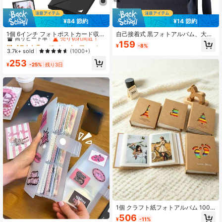
¥84 節約
¥14 節約
#1 ベストセラー
に ペーパー フォトアルバム
高リピート率
売り切れ間近！
1個 6インチ フォトポストカード収納
自己接着式 黒フォトアルバム、大型
アルバム、アコーディオン式 DIY折
DIY ウェディングメモリーブック、
#1 ベストセラー
#1 ベストセラー
に ペーパー フォトアルバム
に ペーパー フォトアルバム
159
¥
-8%
りたたみフォトアルバム、カードフ
トラベルフォトアルバム、記念アル
高リピート率
高リピート率
売り切れ間近！
売り切れ間近！
3.7k+ sold
(1000+)
ォルダー式スクラップブック、ブラ
バム (黒 8X12インチ)
#1 ベストセラー
に ペーパー フォトアルバム
253
ック
¥
-25%
残り3日
高リピート率
売り切れ間近！
1個 クラフト紙フォトアルバム 100
枚収納、レインボー中空デザイン、6
506
¥
-11%
インチフォトブック、ベビー記念