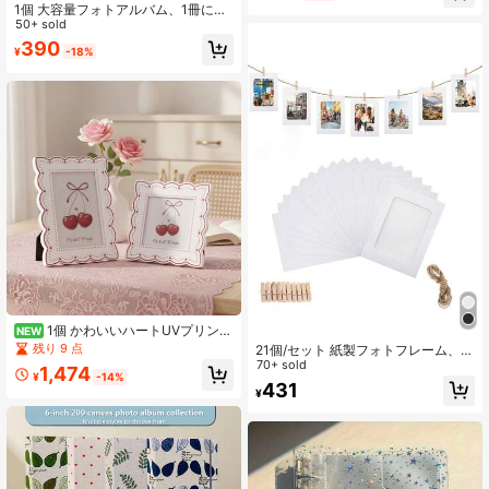
1個 大容量フォトアルバム、1冊につ
品、旅行、家族写真スモールスクラ
き84枚の写真を収納、耐久性があり
50+ sold
ップブックアルバム、かわいいパタ
持ち運びに便利な記念アルバム、ポ
ーンフォトストレージブック
390
¥
-18%
ストカードや映画チケットに適し、
完璧な旅行アルバム、透明プラスチ
ック長方形、多目的ホリデー使用
1個 かわいいハートUVプリント
NEW
4x4/4x6 フォトフレーム、波状デザ
残り 9 点
21個/セット 紙製フォトフレーム、段
イン 高精細強化ガラスパネル、ロマ
ボール製フォトフレーム DIYクリッ
70+ sold
1,474
ンチックなデスクトップメモリーフ
¥
-14%
プ式フォトホルダー ハンギングフォ
431
ォトフレーム 親友用、ホームとオフ
¥
トディスプレイバナー、紙製フォト
ィスの装飾に適し、デスクに置くか
バナー、結婚式、誕生日、ホリデー
壁に掛けることができます (ランダム
パーティー、ホームデコレーショ
フォトペーパー)
ン、ホーム、ウォールデコレーショ
ン用ハンギングフォトウォール (クリ
ップとT付き) ルームデコレーション