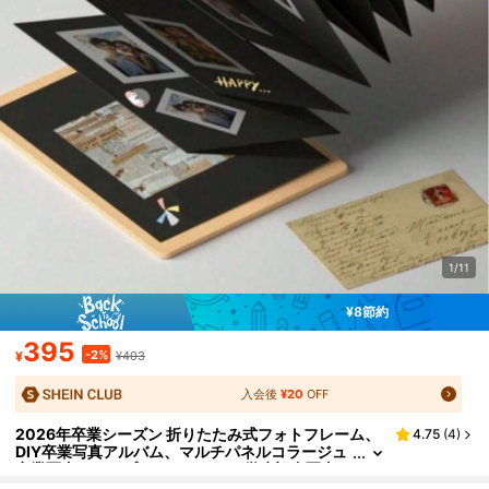
1/11
¥8節約
395
-2%
¥
¥403
入会後
¥20
OFF
2026年卒業シーズン 折りたたみ式フォトフレーム、
4.75
(
4
)
DIY卒業写真アルバム、マルチパネルコラージュ
卒業写真ディスプレイスタンド、学生記念写真ア
ルバム、デスクトップ装飾フォトフレーム、卒業ギフ