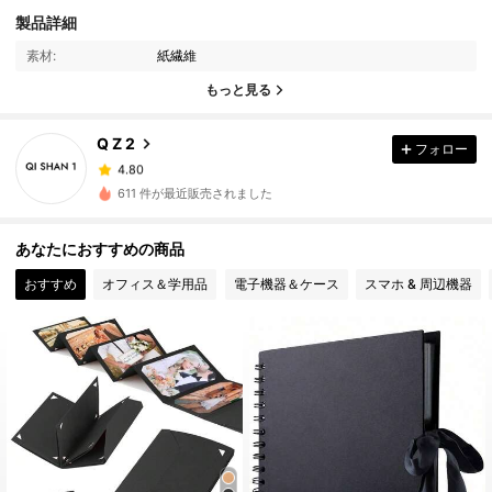
製品詳細
4.80
素材:
紙繊維
4.80
もっと見る
4.80
4.80
Q Z 2
フォロー
4.80
611 件が最近販売されました
4.80
4.80
あなたにおすすめの商品
4.80
おすすめ
オフィス＆学用品
電子機器＆ケース
スマホ & 周辺機器