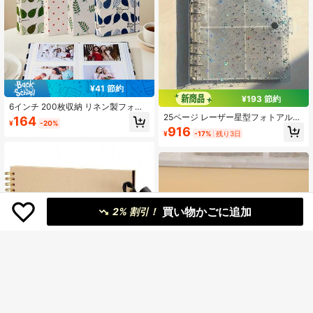
¥41 節約
¥193 節約
6インチ 200枚収納 リネン製フォト
アルバム、装飾的なプリント生地カ
25ページ レーザー星型フォトアルバ
164
¥
-20%
バー、ファミリー&トラベルメモリー
ム、1ページあたり8ポケット、厚手
916
¥
-17%
残り3日
ブック リネンカバー 6インチ フォト
PET素材、星デザイン、ホームデコ
アルバム 200ポケット、かわいいパ
レーション、スクラップブッキン
ターンのフォトブック ファミリーの
グ、写真整理に適しています、スク
思い出や日常の記録に
ラップブックアルバム、スクラップ
ブッキング用品、装飾的なカバー、
耐久性のあるバインディング
買い物かごに追加
2% 割引！
5
¥214 節約
1個 80ページ(40枚) スクラップブッ
クアルバム、クラフトペーパー スク
高リピート率