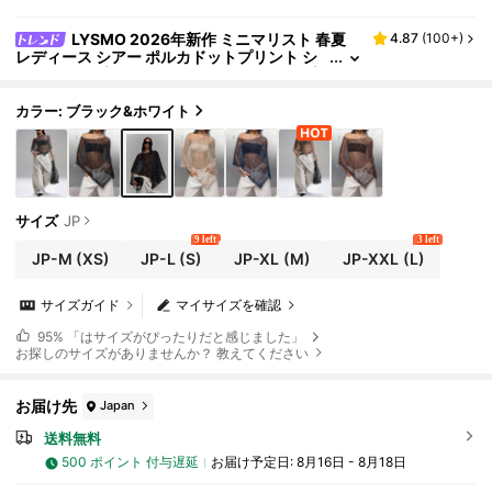
LYSMO 2026年新作 ミニマリスト 春夏
4.87
(
100+
)
レディース シアー ポルカドットプリント シ
ョールトップ、セクシー 夏用/サマートップ/
フェスティバル用レディース/レディース/パーテ
ィー用トップ/ビーチ用レディース/お出かけ用レ
カラー: ブラック&ホワイト
ディース/カジュアルブラウス レディース/ホリデ
ー用レディース/レディースカントリー/ソーシャ
ル/ポルカドットトップ/ブラックトップ
サイズ
JP
9 left
3 left
JP-M
(XS)
JP-L
(S)
JP-XL
(M)
JP-XXL
(L)
サイズガイド
マイサイズを確認
95%
「はサイズがぴったりだと感じました」
お探しのサイズがありませんか？ 教えてください
お届け先
Japan
送料無料
500 ポイント 付与遅延
お届け予定日:
8月16日 - 8月18日