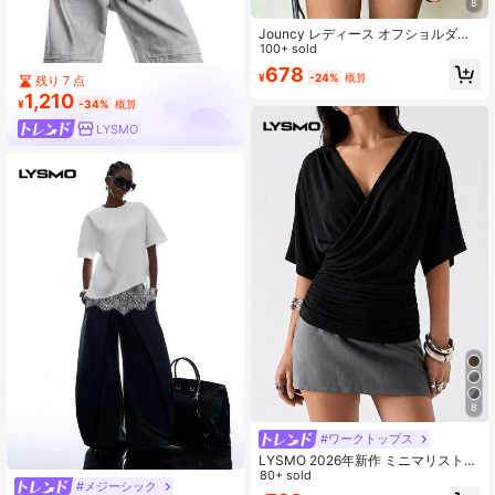
8
Jouncy レディース オフショルダー
フローラルプリント カジュアル 多用
100+ sold
途 デイリーウェア Tシャツ
678
¥
-24%
概算
残り 7 点
1,210
¥
-34%
概算
LYSMO
8
#ワークトップス
LYSMO 2026年新作 ミニマリスト春
夏レディース無地オーバーラップVネ
80+ sold
#メジーシック
ック バットウィング 半袖カジュアル