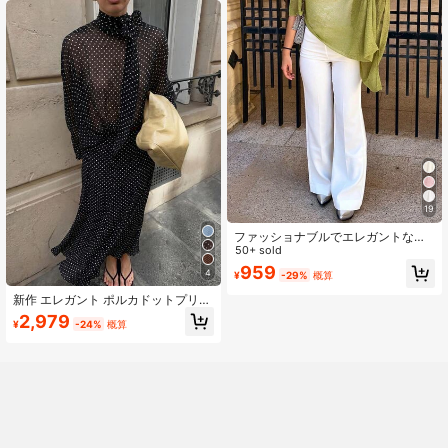
トスタイル、バケーションに適して
います
19
ファッショナブルでエレガントなル
ーズニットショールカーディガン、
50+ sold
レディース ルーズフィット、軽量、
959
4
¥
-29%
概算
カジュアル トラベル ビーチ 多用途
スタイル、ボヘミアンシック
新作 エレガント ポルカドットプリン
ト トップス リボン付き ランタンス
2,979
¥
-24%
概算
リーブ スカート 2点セット ブラック
バケーション ビーチ リゾートウェア