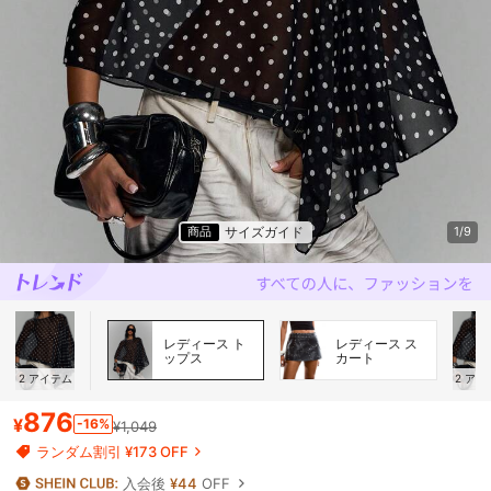
サイズガイド
商品
1/9
レディース ト
レディース ス
ップス
カート
2
アイテム
2
アイ
876
¥
-16%
¥1,049
ランダム割引 ¥173 OFF
入会後
¥44
OFF