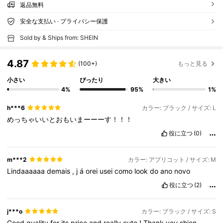
返品無料
安全な支払い · プライバシー保護
Sold by & Ships from: SHEIN
4.87
(100+)
もっと見る
小さい
ぴったり
大きい
4%
95%
1%
h***6
カラー: ブラック / サイズ: L
めっちゃいいとおもいまーーーす！！！
役に立つ
(0)
m***2
カラー: アプリコット / サイズ: M
Lindaaaaaa
demais
,
j
á
orei
usei
como
look
do
ano
novo
役に立つ
(2)
j***o
カラー: ブラック / サイズ: S
Good
quality
for
its
price
and
really
cute
!
Thank
you
shien