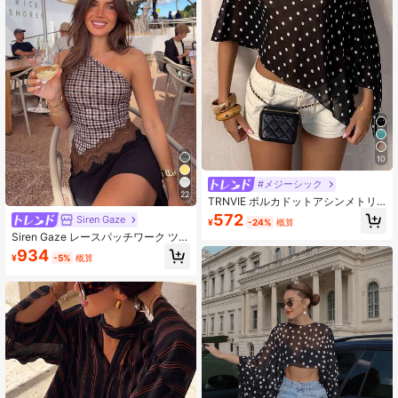
10
#メジーシック
22
TRNVIE ポルカドットアシンメトリ
ーショルダーメッシュブラウス レデ
572
Siren Gaze
¥
-24%
概算
ィース 春夏
Siren Gaze レースパッチワーク ツイ
スト ワンショルダー トップ、エレガ
934
¥
-5%
概算
ントなスリムフィット レディースト
ップ、ブラック、パーティー トッ
プ、サマーカジュアルスタイル、コ
ールドショルダー トップ、バックレ
ス トップ、パーティー トップ、ミュ
ージックフェスティバル