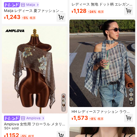
レディース 無地 ドット柄 エレガン
Maija
ト シフォン生地 スタンドカラー ル
1,128
Maija レディース 夏ファッション ビ
¥
-24%
概算
ーズ バックタイ ブラウス、バケーシ
ーズ装飾 ワンショルダー トップス、
1,243
ョン、ビーチ、春 & 秋向け ブラッ
¥
-5%
概算
お出かけ ブランチ ナイトアウト ア
ク、フレンチガールスタイル
ウトフィット、レディース ワークア
ウトフィット、秋服 オフホワイト セ
クシー
4
5
HH レディースファッション ラウン
ドネック バットウィング チェック柄
1,573
Amplova
¥
-8%
概算
ポンチョ、エレガントな春物レディ
Amplova 女性用 フローラル メタリ
ースウェア
ックスレッド シアーショルダートッ
50+ sold
プ
1,152
¥
-5%
概算