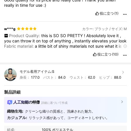
really
in
time
for
use
:)
役に立つ
(1)
w***g
カラー: ブラック / サイズ: M
Product Quality:
this
is
SO
SO
PRETTY
!
Absolutely
love
it
,
you
can
throw
it
on
top
of
anything
,
instantly
elevates
your
look
Fabric material:
a
little
bit
of
shiny
materials
not
sure
what
it
is
.
M
is
perfect
,
not
too
big
and
not
too
small
役に立つ
(10)
モデル着用アイテム:
S
身長：
177.0
バスト：
84.0
ウェスト：
62.0
ヒップ：
88.0
製品詳細
人工知能の特徴
詳細に基づいて作成
織物生地:
クリーンな織りの質感と、洗練された魅力。
803K フォロワー
4.81
カジュアル:
リラックス感があって、コーディネートしやすい。
組成:
100% ポリエステル