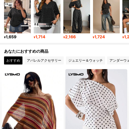
803K フォロワー
4.81
803K フォロワー
4.81
1,659
1,714
2,166
1,724
1,
¥
¥
¥
¥
¥
803K フォロワー
4.81
あなたにおすすめの商品
おすすめ
アパレルアクセサリー
ジュエリー＆ウォッチ
アンダーウ