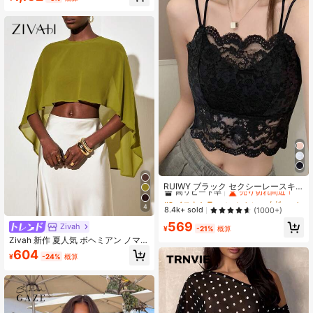
#2 ベストセラー
に セクシー 女性用トップス、ブラウス、Tシャツ
高リピート率
売り切れ間近！
RUIWY ブラック セクシーレースキ
ャミソール、カジュアル ノースリー
#2 ベストセラー
#2 ベストセラー
に セクシー 女性用トップス、ブラウス、Tシャツ
に セクシー 女性用トップス、ブラウス、Tシャツ
ブベスト レディース、春夏、取り外
4
高リピート率
高リピート率
売り切れ間近！
売り切れ間近！
8.4k+ sold
(1000+)
し可能パッド付き
#2 ベストセラー
に セクシー 女性用トップス、ブラウス、Tシャツ
569
Zivah
¥
-21%
概算
高リピート率
売り切れ間近！
Zivah 新作 夏人気 ボヘミアン ノマド
バケーション マスタードグリーン ア
604
¥
-24%
概算
シンメトリー シフォン レディースト
ップス。バケーション、旅行、日常
のお出かけ、パーティー、音楽フェ
ス、ビーチ、休日、空港ファッショ
ン、クルーズ、アフタヌーンティー
など様々なシーンに適しています