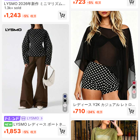
723
¥
-5%
概算
Tシャツ ブラック
LYSMO 2026年新作 ミニマリズム
夏 レディース カジュアル エレガン
1.3k+ sold
ト レースパッチワーク ドロップショ
1,243
¥
-5%
概算
ルダー 半袖Tシャツ、ホワイトトッ
プ Y2K レディースコーディネート、
ストリートウェア 卒業式 カジュアル
ブラウス レディース オフィス ティ
ーパーティー コーディネート レディ
ース スタイリッシュ レディースブラ
ウス/カジュアルブラウス レディース
5
レディース Y2K カジュアル レトロ
セクシー ロマンチック ファッション
6
710
¥
-24%
概算
ルーズ セミシアー シフォン カバー
アップトップス ブラック 通学コーデ
LYSMO
LYSMO レディース ボートネッ
NEW
ク ポルカドット 長袖 ランタンスリ
1,853
¥
-5%
概算
ーブ ブラウス、デイリーウェア、集
まり、アウトドア、通勤、ストリー