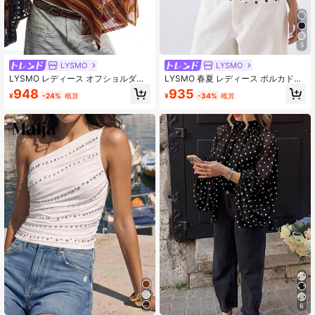
5
LYSMO
LYSMO
LYSMO レディース オフショルダー
LYSMO 春夏 レディース ポルカドッ
ルーズ ストライプ ヴィンテージ 中
ト柄 スプリットオープンショルダー
948
935
¥
-24%
概算
¥
-34%
概算
空 ブラウス、夏に最適なファッショ
カジュアル エレガント フレンチトッ
ナブルなデザイン
プス お出かけ ブランチ ティーパー
ティー ホワイト&ブラック ポルカド
ット
6