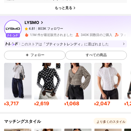
803K フォロワー
4.81
もっと見る
LYSMO
803K フォロワー
4.81
y***n
は
1日前
に購入しました
1.1M 件が最近販売されました
340K 回数目のご購入
フォロ
803K フォロワー
4.81
このストアは
「ブティックトレンディ」
に選ばれました
フォロー
すべての商品
803K フォロワー
4.81
803K フォロワー
4.81
803K フォロワー
4.81
3,717
2,619
1,068
2,047
1,
¥
¥
¥
¥
¥
マッチングスタイル
803K フォロワー
4.81
より多くのスタイル