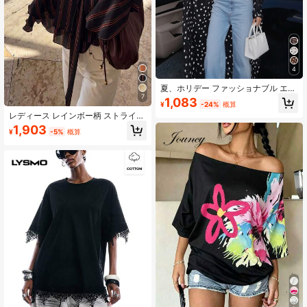
4
夏、ホリデー ファッショナブル エレ
ガント、ラウンドネック アシンメト
7
1,083
¥
-24%
概算
リーヘム ポルカドット シアー織り生
レディース レインボー柄 ストライプ
地 クロップトップ、レディース ルー
シフォン フリル/フリンス トップ
ズショール ブラック
1,903
¥
-5%
概算
ス、学校、パーティー、ビーチ、オ
フィス、キャンパス、日常、デー
ト、春、夏 ブラック