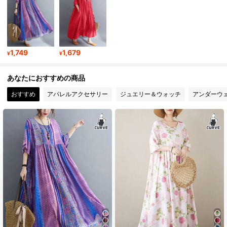
17K フォロワー
4.83
1,749
1,679
¥
¥
17K フォロワー
4.83
あなたにおすすめの商品
17K フォロワー
4.83
おすすめ
アパレルアクセサリー
ジュエリー＆ウォッチ
アンダーウ
17K フォロワー
4.83
17K フォロワー
4.83