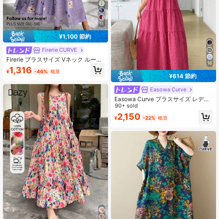
11
¥1,100 節約
Firerie CURVE
Firerie プラスサイズ Vネック ルーズ
16
フィット ウエストリボン スリット入
1,316
¥
-46%
概算
り プリント 夏休み ワンピース レデ
¥614 節約
ィース
Easowa Curve
Easowa Curve プラスサイズ レディ
ース サマー カジュアル バケーショ
90+ sold
ン スタイル 柄プリント タイ ショル
2,150
¥
-22%
概算
ダー ティアード ヘム ワンピース