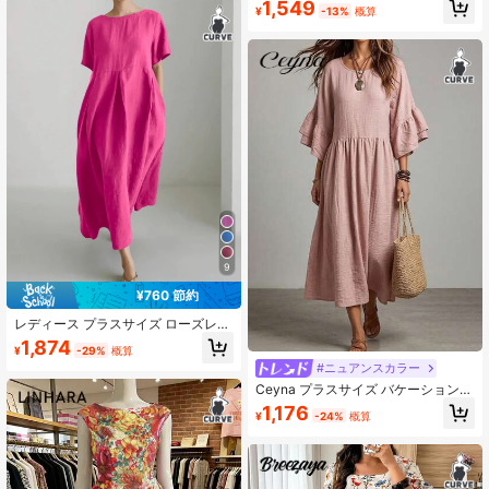
ーズフィットドレス、カジュアルプ
1,549
ース プラスサイズ Vネック 半袖 コン
¥
-13%
概算
リント薄手ルーズフィットデイリー
トラストカラー ルーズ ストライプ
ウェアに適しています
ビッグポケット ドレス
9
¥760 節約
レディース プラスサイズ ローズレッ
ド リネン混 ロングドレス、ポケット
1,874
¥
-29%
概算
付き、ラウンドネック 半袖 Aライン
#ニュアンスカラー
シルエット、春夏秋冬快適、エレガ
ント ミニマリスト カジュアル (1サイ
Ceyna プラスサイズ バケーション
ズ小さめをおすすめ)
半袖 ドレス ルーチェ加工
1,176
¥
-24%
概算