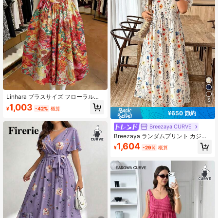
Linhara プラスサイズ フローラル柄
5
快適 エレガントドレス、ラウンドネ
1,003
¥
-42%
概算
ック ウエストシェイプ スリミングデ
¥650 節約
ザイン、バケーションやデートに幅
広く活躍
Breezaya CURVE
Breezaya ランダムプリント カジュ
アル ホリデー スタイル デジタルプ
1,604
¥
-29%
概算
リント プラスサイズ 半袖ワンピース