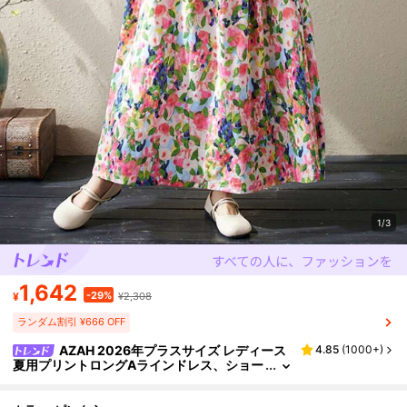
1/3
1,642
-29%
¥
¥2,308
ランダム割引 ¥666 OFF
AZAH 2026年プラスサイズ レディース
4.85
(
1000+
)
夏用プリントロングAラインドレス、ショー
トバットウィングスリーブデザイン、ラウ
ンドネック、織物生地、エレガントなバケーシ