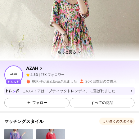
17K フォロワー
4.83
17K フォロワー
4.83
もっと見る
AZAH
17K フォロワー
4.83
n***i
は
1日前
に購入しました
66K 件が最近販売されました
20K 回数目のご購入
17K フォロワー
4.83
このストアは
「ブティックトレンディ」
に選ばれました
フォロー
すべての商品
17K フォロワー
4.83
マッチングスタイル
より多くのスタイル
17K フォロワー
4.83