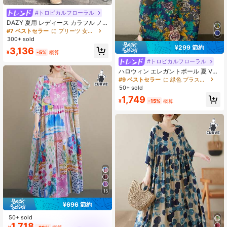
#トロピカルフローラル
DAZY 夏用 レディース カラフル ノ
ースリーブ Aライン 傘型スカート ミ
#7 ベストセラー
に プリーツ 女性のドレス
ディ丈ワンピース、カジュアル バケ
300+ sold
ーションスタイル ストリートウェア
¥299 節約
3,136
日常着 サンドレス
¥
-5%
概算
#トロピカルフローラル
ハロウィン エレガントボール 夏 Vネ
ック 半袖 プリント マキシドレス、
#9 ベストセラー
に 緑色 プラスサイズのドレス
花柄、エレガントな女性用ビーチド
50+ sold
レス、女性用ボヘミアンスタイル カ
1,749
ジュアルバケーションドレス、ナイ
¥
-15%
概算
トガウン、母の日
15
¥696 節約
50+ sold
1,718