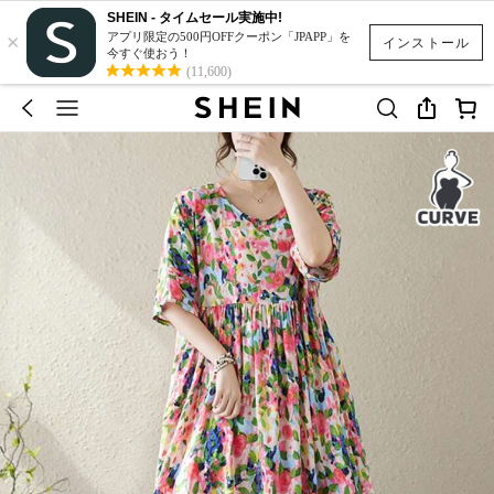
SHEIN - タイムセール実施中!
×
アプリ限定の500円OFFクーポン「JPAPP」を
インストール
今すぐ使おう！
(11,600)