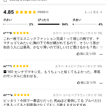
4.85
(1000+)
もっと見る
小さい
ぴったり
大きい
2%
94%
4%
n***8
カラー: コーヒーブラウン / サイズ: 1XL
これ一枚でエスニックファッション完成！って感じの柄です。チ
マチョゴリみたいに胸の下で布が継がれてるので、そういう形が
似合う人には最高。かなり薄いので涼しいけど透けるかも？色が
濃いからそこまで心配いらない気もするけど。
160cm
でくるぶし
役に立つ
(3)
丈です。骨格ナチュラル、マイサイズ正確。
m***i
カラー: ネイビーブルー / サイズ: 3XL
160
センチでマキシ丈。もうちょっと短くてもよかった。厚底
のサンダルに合わせる。
役に立つ
(1)
m***e
カラー: コーヒーブラウン / サイズ: 1XL
ピッタリ！今回で一番辺りだった
死ぬほど着倒してる
ブルベだけ
ど冬入ってると顔面負けなくてむしろ映えますおすすめ