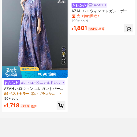
AZAH
AZAH ハロウィン エレガントボール
プラスサイズ パッチワークドレス、
売り切れ間近！
ルーズ 半袖 Aライン コットン サマー
100+ sold
ドレス ポケット付き、母の日
1,801
¥
-24%
概算
17
¥696 節約
#レトロボタニカルドレス
AZAH ハロウィン エレガントパーテ
ィー ボヘミアンスタイル カジュアル
#4 ベストセラー
紫の プラスサイズのドレス
バケーション エレガントママスタイ
50+ sold
ル デイリーウェア 夏 ラウンドネッ
1,718
ク ルーズフィット ワンピース、カジ
¥
-29%
概算
ュアル プリント 薄手 ルーズフィッ
ト デイリーウェアに適しています