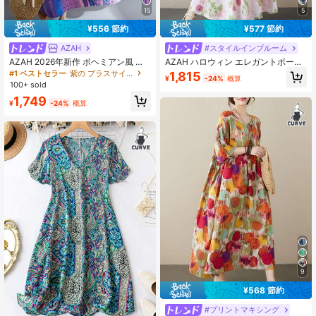
15
5
¥556 節約
¥577 節約
AZAH
#スタイルインブルーム
AZAH 2026年新作 ボヘミアン風 レ
AZAH ハロウィン エレガントボール
ディース 夏用 プリント マキシワン
プラスサイズ フローラル ロングドレ
#1 ベストセラー
紫の プラスサイズのドレス
1,815
¥
-24%
概算
ピース ラウンドネック バットウィン
ス、ラウンドネック バットウィング
100+ sold
グスリーブ ポケット付き カジュアル
ショートスリーブ プリーツ Aライン
1,749
バカンス ビーチドレス ゆったり エ
ドレス ポケット付き、エレガント サ
¥
-24%
概算
レガント
マードレス
9
¥568 節約
#プリントマキシング