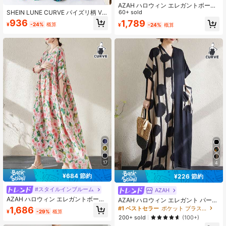
AZAH ハロウィン エレガントボール
SHEIN LUNE CURVE パイズリ柄 V
ボヘミアンスタイル プラスサイズ カ
60+ sold
ネックワンピース 夏物
ジュアル バケーション ビーチドレ
936
1,789
¥
-24%
概算
¥
-24%
概算
ス、水玉柄ドレス、夏 フェイク燕尾
襟 ワンショルダー袖 ルーズ ショー
トスリーブドレス
17
4
¥684 節約
¥226 節約
#スタイルインブルーム
AZAH
AZAH ハロウィン エレガントボール
AZAH ハロウィン エレガント パーテ
ボヘミアンスタイル カジュアルバケ
ィー レディース ポルカドット ドレ
1,686
#1 ベストセラー
ポケット プラスサイズのドレス
¥
-29%
概算
ーション エレガントママスタイル デ
ス プラスサイズ ボヘミアン カジュ
200+ sold
(100+)
イリーウェア 夏 ラウンドネック ル
アル バケーションドレス、夏 レディ