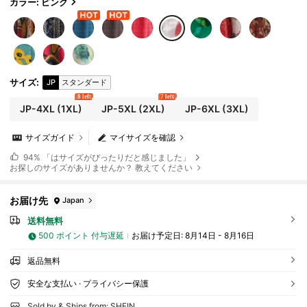
ョンピンク
カラー: ピンク
サイズ
:
JP
スタンダード
8 left
7 left
JP-4XL
(1XL)
JP-5XL
(2XL)
JP-6XL
(3XL)
サイズガイド
マイサイズを確認
94%
「はサイズがぴったりだと感じました」
お探しのサイズがありませんか？ 教えてください
お届け先
Japan
送料無料
500 ポイント 付与遅延
お届け予定日:
8月14日 - 8月16日
返品無料
安全な支払い · プライバシー保護
Sold by & Ships from: SHEIN