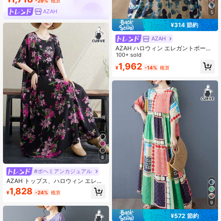
¥
-29%
概算
AZAH
5
¥314 節約
AZAH
AZAH ハロウィン エレガントボール
プラスサイズ コットンブレンド 夏用
100+ sold
マキシドレス、レディース カジュア
1,962
¥
-14%
概算
ル Aライン プリーツ ラウンドネック
バットウィングスリーブ ポケット付
き
8
#ボヘミアンカジュアル
AZAH トップス、ハロウィン エレガ
ントボール 夏 レディース プラスサ
1,828
¥
-24%
概算
イズドレス、ボヘミアン カジュアル
バケーション ビーチドレス、レディ
9
ース 既製服、ラウンドネック ノース
リーブ 中年ママドレス
¥572 節約