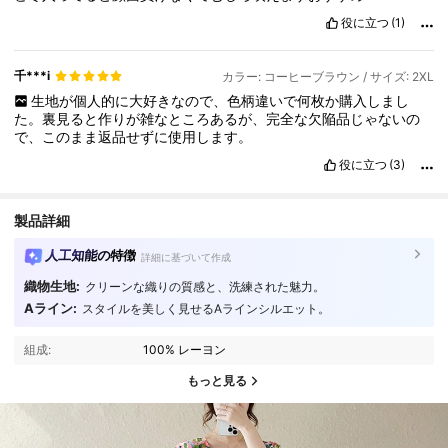
役に立つ
(1)
千***i
カラー: コーヒーブラウン / サイズ: 2XL
生地が個人的に大好きなので、色柄違いで何枚か購入しまし
た。裏見ると作りが雑なところあるが、完全な欠陥品じゃないの
で、このまま返品せずに使用します。
役に立つ
(3)
製品詳細
人工知能の特徴
詳細に基づいて作成
織物生地:
クリーンな織りの質感と、洗練された魅力。
Aライン:
スタイルを美しく見せるAラインシルエット。
組成:
100% レーヨン
もっと見る