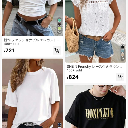
14
新作 ファッショナブル エレガント
無地 カジュアル 万能 ウエストシャ
400+ sold
ーリング Tシャツ、デイリー、学
721
¥
校、ビーチ、バケーション、ホーム
ウェアに適した ホワイト サマー、ク
19
リーンガール エステティック
SHEIN Frenchy レース付きラウンド
ネックTシャツ、アイレット刺繍フリ
100+ sold
ルトリム
824
¥