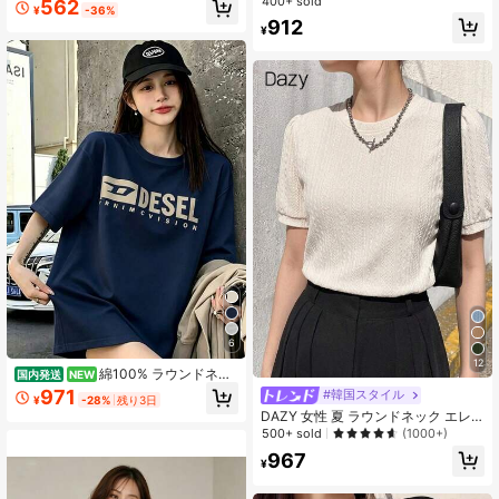
400+ sold
562
ース半袖Tシャツ1枚、無地デザイ
¥
-36%
ン、通常の長さ、綿素材使用で快
912
¥
適、洗濯機可。
6
12
綿100% ラウンドネッ
国内発送
NEW
ク 半袖Tシャツ レディース 夏服 おも
971
#韓国スタイル
¥
-28%
残り3日
しろプリント おしゃれ ゆったり カ
DAZY 女性 夏 ラウンドネック エレ
ジュアル トップス
ガント 通勤 多用途 ルーズ トップス
500+ sold
(1000+)
カジュアル 半袖 Tシャツ
967
¥