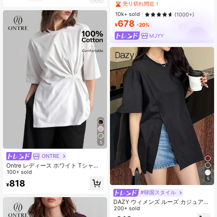
売り切れ間近！
#1 ベストセラー
#1 ベストセラー
ファブリック 女性用Tシャツ
ファブリック 女性用Tシャツ
売り切れ間近！
売り切れ間近！
10k+ sold
(1000+)
678
#1 ベストセラー
ファブリック 女性用Tシャツ
¥
-20%
売り切れ間近！
MJYY
5
ONTRE
Ontre レディース ホワイト Tシャ
ツ、夏の普段使いにぴったりの、気
100+ sold
取らないシックなニット生地、ツイ
5
818
¥
ストデザイン、ラウンドネック、ド
ロップスリーブ、モダンな都会的な
#韓国スタイル
オフィスウェア。
DAZY ウィメンズ ルーズ カジュアル
半袖 ラウンドネック ブラックTシャ
200+ sold
ツ スリット入り、無地、ミニマリス