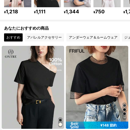
1.6M フォロワー
4.84
1,218
1,111
1,344
750
1
¥
¥
¥
¥
¥
あなたにおすすめの商品
1.6M フォロワー
4.84
おすすめ
アパレルアクセサリー
アンダーウェア＆ルームウェア
ジ
1.6M フォロワー
4.84
1.6M フォロワー
4.84
1.6M フォロワー
4.84
18
¥148 節約