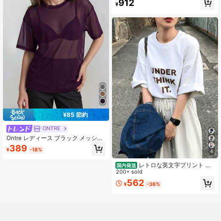
912
¥
ト、日常着に最適なサマープレッピ
ートップス
¥85 節約
ONTRE
Ontre レディース ブラック メッシュ
生地 快適 肌に優しい フィット感の
389
¥
-18%
ある ゆったりシルエット シングルレ
4
イヤー メッシュ生地 ラウンドネック
レトロな英文字プリント 藏
ドロップショルダー 半袖 モダン ア
国内発送
青色 半袖 Tシャツ 100%綿 レディー
200+ sold
ーバンカジュアル ファッション ビジ
ス 日常着 ゆったりカット、国内発
ネスカジュアル レディースウェア オ
562
¥
-36%
送、女性用服、夏服、新作、レディ
フィスウェア ローキー オールドマネ
ース半袖Tシャツ1枚、無地デザイ
ースタイル エフォートレス エレガン
ン、通常の長さ、綿素材使用で快
ト 高級感 アーバン通勤 高品質 空港
適、洗濯機可。
レディースウェア プレミアム素材 レ
ディースTシャツ