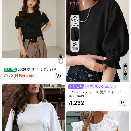
2026 夏 新品 リボン付き オ
国内発送
フショルダー カットソー レディース
2,665
¥
-25%
半袖 ブラウス トップス 軽量 ファッ
8
ション
FRIFUL Classic
FRIFUL レディース 夏用 ストライプ
ラウンドネック 半袖 カフス付き Tシ
100+ sold
ャツ
1,232
¥