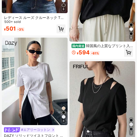
8
レディース ルーズ クルーネック Tシ
ャツ、オールマッチ 無地 半袖トップ
500+ sold
ス、ソフト & 通気性、デイリーウェ
501
¥
-3%
ア & 通勤カジュアル ホワイト 夏、ク
リーンガール エステティック
8
韓国風の上質なプリント入
国内発送
りレディースTシャツ（国内発送）。
594
¥
-61%
半袖で、シンプルかつカジュアルな
クルーネックのデザインです。肌触
りが良く、デイリーユースに最適で
す。
4
#エアリーコットン
7
DAZY ソリッドツイストフロント シ