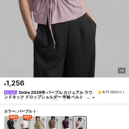
1/8
1,256
¥
Ontre 2026年 パープル カジュアル ラウ
4.71
(
500+
)
ンドネック ドロップショルダー 半袖 ベルト
付きTシャツ、レディース秋用万能カジュア
ルウェアシリーズ、サマートップス
カラー: パープル