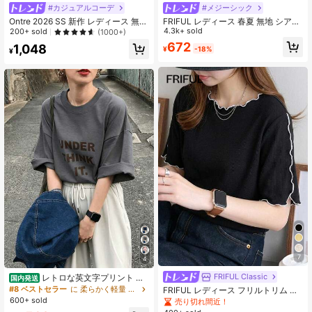
#カジュアルコーデ
#メジーシック
Ontre 2026 SS 新作 レディース 無地
FRIFUL レディース 春夏 無地 シアー
アシンメトリーショルダー 半袖トッ
メッシュ ルーズ カジュアル 万能 Tシ
4.3k+ sold
200+ sold
(1000+)
プス、カジュアル デイリーウェア、
ャツ
672
1,048
¥
-18%
ブラック ルーズ カジュアル 半袖Tシ
¥
ャツ、レディース サマートップ、ビ
ジネスカジュアル バケーション ビー
チ バースデーパーティー、教師、ベ
ーシック トップス 入学準備 アシン
メトリーショルダー トップス
7
4
FRIFUL Classic
レトロな英文字プリント 藏
国内発送
青色 半袖 Tシャツ 100%綿 レディー
#8 ベストセラー
に 柔らかく軽量 女性用トップス、ブラウス、Tシャツ
FRIFUL レディース フリルトリム ラ
ス 日常着 ゆったりカット、国内発
ウンドネック 半袖 カジュアル ルー
600+ sold
売り切れ間近！
送、女性用服、夏服、新作、レディ
ズ Tシャツ 夏用