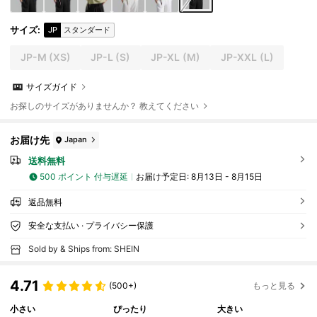
サイズ
:
JP
スタンダード
JP-M
(XS)
JP-L
(S)
JP-XL
(M)
JP-XXL
(L)
サイズガイド
お探しのサイズがありませんか？ 教えてください
お届け先
Japan
送料無料
500 ポイント 付与遅延
お届け予定日:
8月13日 - 8月15日
返品無料
安全な支払い · プライバシー保護
Sold by & Ships from: SHEIN
4.71
(500+)
もっと見る
小さい
ぴったり
大きい