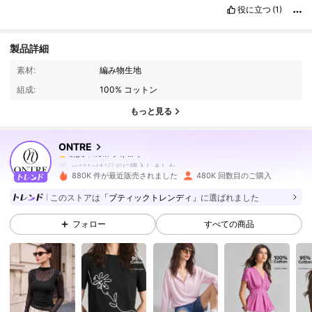
役に立つ
(1)
製品詳細
1.6M フォロワー
4.84
素材:
編み物生地
組成:
100% コットン
1.6M フォロワー
4.84
もっと見る
ONTRE
1.6M フォロワー
4.84
m***o
は
1日前
に購入しました
880K 件が最近販売されました
480K 回数目のご購入
1.6M フォロワー
4.84
このストアは
「ブティックトレンディ」
に選ばれました
フォロー
すべての商品
1.6M フォロワー
4.84
1.6M フォロワー
4.84