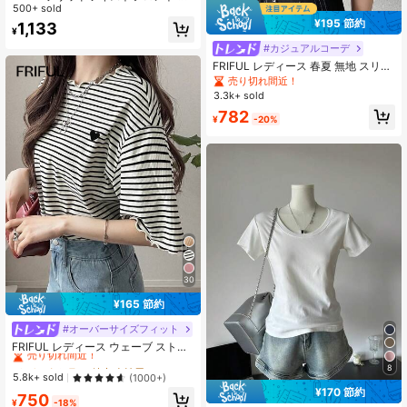
ンプルtシャツ スプリットヘム
500+ sold
¥195 節約
1,133
¥
#カジュアルコーデ
FRIFUL レディース 春夏 無地 スリム
フィット 美シルエット 万能 半袖Tシ
売り切れ間近！
ャツ
3.3k+ sold
782
¥
-20%
30
¥165 節約
#オーバーサイズフィット
#2 ベストセラー
特大 女性用Tシャツ
売り切れ間近！
FRIFUL レディース ウェーブ ストラ
イプ ルーズ コントラストトリム 半
#2 ベストセラー
#2 ベストセラー
特大 女性用Tシャツ
特大 女性用Tシャツ
8
袖Tシャツ、夏カジュアルウェア
売り切れ間近！
売り切れ間近！
5.8k+ sold
(1000+)
#1 ベストセラー
ファブリック 女性用Tシャツ
¥170 節約
#2 ベストセラー
特大 女性用Tシャツ
750
売り切れ間近！
¥
-18%