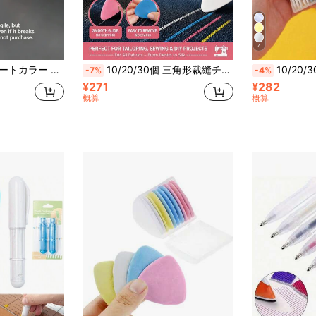
4
注意: 壊れやすい商品のため輸送中に破損する可能性がありますが、使用には影響ありません。気に入らない場合は慎重にご購入ください。
10/20/30個 三角形裁縫チョーク 保護ボックス付き、マルチカラー 消せる布用マーキングチョークセット、縫製パッチワーク衣類パターンマーキング用品、ハンドメイド縫製アクセサリーと針&糸リフィルセット
10/20/30個 消せる裁縫チョーク/ソーイングチョー
-7%
-4%
¥271
¥282
概算
概算