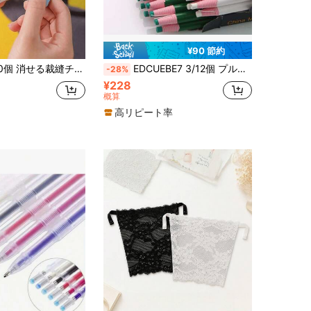
¥90 節約
ク/カラーチョーク/マーカー、裁縫、針仕事、刺繍、メイクアップ、マーキングに適しています、裁縫ツールアクセサリー
EDCUEBE7 3/12個 プルコード式 ノカット裁縫マーキングペンシル、ノカット布チョークペンシル、仕立て屋用マーキング＆トラッキングツール、衣類裁縫ツールセット(ランダムカラー)
-28%
¥228
概算
高リピート率