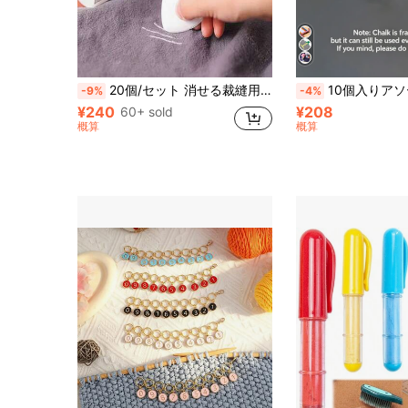
20個/セット 消せる裁縫用チョークマーキングペン - 縫製と針仕事に最適、ランダムカラー
10個入りアソートカラー トレーシングパウダー 洋裁マーキングツール 生地用チョーク、母の日やバレンタインデーのプレゼントにおすすめ (ランダムカラー)。
-9%
-4%
¥240
¥208
60+ sold
概算
概算