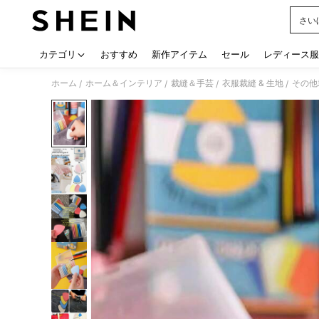
さい
Use up
カテゴリ
おすすめ
新作アイテム
セール
レディース服
ホーム
ホーム＆インテリア
裁縫＆手芸
衣服裁縫 & 生地
その他
/
/
/
/