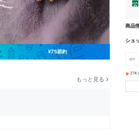
商品
ショ
¥75節約
27
もっと見る