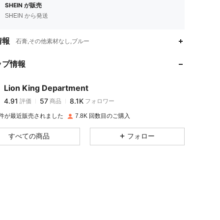
SHEIN が販売
SHEIN から発送
4.91
57
8.1K
情報
石膏,その他素材なし,ブルー
ップ情報
4.91
57
8.1K
Lion King Department
4.91
57
8.1K
評価
商品
フォロワー
y***4
は
1日前
に購入しました
K 件が最近販売されました
7.8K 回数目のご購入
4.91
57
8.1K
すべての商品
フォロー
4.91
57
8.1K
4.91
57
8.1K
4.91
57
8.1K