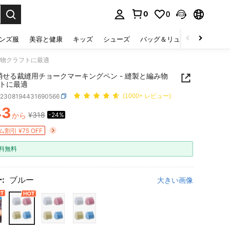
0
0
select.
ンズ服
美容と健康
キッズ
シューズ
バッグ＆リュック
下着＆
み物クラフトに最適
 消せる裁縫用チョークマーキングペン - 縫製と編み物
トに最適
h2308194431690566
(1000+ レビュー)
43
¥318
から
-24%
ICE AND AVAILABILITY
割引 ¥75 OFF
料無料
:
ブルー
大きい画像