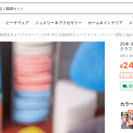
ほう裁縫セット
 and down arrow keys to navigate search 検索履歴 and 人気ワード. Press Enter to 
ビーチウェア
ジュエリー & アクセサリー
ホーム＆インテリア
メ
裁縫道具＆アクセサリー
20本 消せる裁縫用チョークマーキングペン - 縫製と編
/
20本
クラフ
SKU: s
2
¥
PR
ランダム
送
カラー