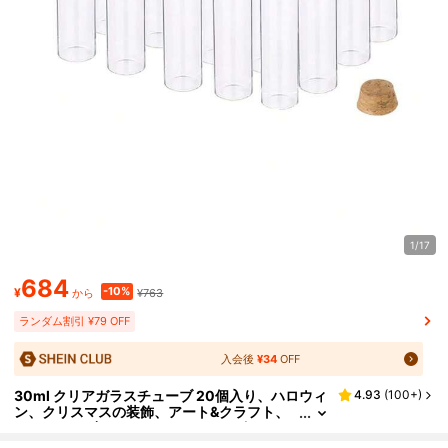
1/17
684
-10%
¥
¥763
から
ランダム割引 ¥79 OFF
入会後
¥34
OFF
30ml クリアガラスチューブ 20個入り、ハロウィ
4.93
(
100+
)
ン、クリスマスの装飾、アート&クラフト、
クリスマスギフト、DIYウィッシュボトル、
ウェディングギフト、ジュエリー、パーティーの