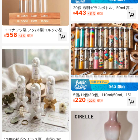
20個 透明ガラスボトル、50ml 高い
443
ボトル 木製ストッパー付き、DIYミ
¥
-11%
概算
ニガラスボトル、メッセージガラス
ボトル ストッパー付き、ギフト&収
納ボトル、ウェディングデコレーシ
ョン パーティーギフト、誕生日・卒
ココナッツ製 フタ/木製コルク小型ガ
556
業祝いのベストギフト
ラス瓶6個セット、50ml長瓶、コル
¥
-3%
概算
ク付きガラス長瓶、コルク付きバイ
アル、DIYクラフト、ギフトデコレー
ション、ミニガラス瓶に最適
¥63 節約
5個/11個/30個、110ml/50ml、151x
220
34mm/108x28mm 透明フラット プ
¥
-22%
概算
ラスチック テストチューブ ボトル
ねじ蓋アルミリッド付き - DIYホビー
に最適 色砂、グリッターパウダー、
小さな装飾用星、ドライフラワー、
ミニ貝殻、ビーズなどの保管に。キ
ャンディージュエリー、ミニベー
ス、パーティーの好意品、科学実験
小物などにも適しています。
12個の精巧なガラス瓶、直径30m