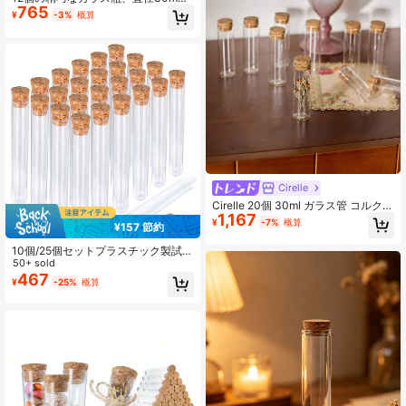
765
m、高さ50mm/60mm/70mm/80m
¥
-3%
概算
m、手作りアーモンドキャンディー
瓶（アーモンドキャンディーなし）
- 結婚式パーティーのギフトに最適
なエレガントなガラス瓶、コルクス
トッパー付き、ガラスディスプレイ
ケースの装飾カバーとしても使用可
能。エレガントでシンプルなスタイ
ル、優れたディスプレイ効果、結婚
式の装飾、芸術的な装飾、パーティ
ーギフトの収納に最適。
Cirelle
Cirelle 20個 30ml ガラス管 コルク栓
1,167
付き、クリスマスの飾り、クラフ
¥
-7%
概算
¥157 節約
ト、ギフト、ウィッシュジャー、DI
Y、パーティーのお土産に最適な透明
10個/25個セットプラスチック製試験
瓶
管コルク栓付き - DIYプラントデコレ
50+ sold
ーション、15x100mm/16x100mm/1
467
¥
-25%
概算
6x150mm/20x150mm、挿し木用ベ
ース、ドライフラワー保管、お菓子
入れ、ビーズ分類、結婚式やパーテ
ィーのプチギフト、理科実験用品