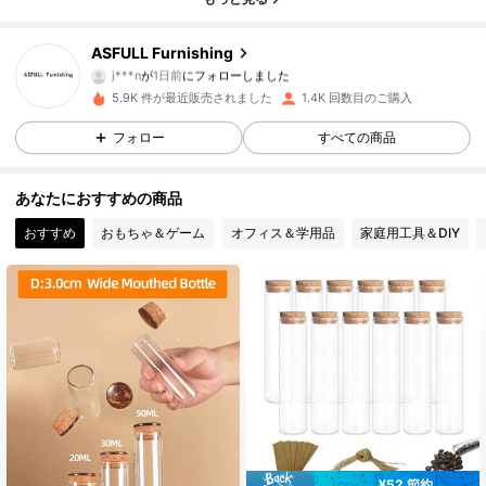
554 フォロワー
4.91
ASFULL Furnishing
j***n
が
1日前
にフォローしました
554 フォロワー
4.91
5.9K 件が最近販売されました
1.4K 回数目のご購入
フォロー
すべての商品
554 フォロワー
4.91
554 フォロワー
4.91
あなたにおすすめの商品
おすすめ
おもちゃ＆ゲーム
オフィス＆学用品
家庭用工具＆DIY
554 フォロワー
4.91
554 フォロワー
4.91
554 フォロワー
4.91
554 フォロワー
4.91
554 フォロワー
4.91
¥52 節約