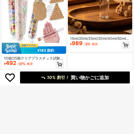
15ml/20ml/25ml/30ml/40ml/50ml/5
989
5ml/60ml 直径3cm ガラス製テスト
¥
-3%
概算
チューブ 12個セット ゴム栓付き、ア
¥183 節約
ート、クラフト、DIY、ウェディング
ギフトなどに
10個/25個クリアプラスチック試験管
492
コルク栓付き、サイズ: 15x100m
¥
-27%
概算
m、16x100mm、16x150mm、20x1
50mm、キャンディー、ジュエリ
ー、シードビーズ、パウダー、液体
買い物かごに追加
10% 割引！
の保管に最適、実験室での使用や装
飾にも