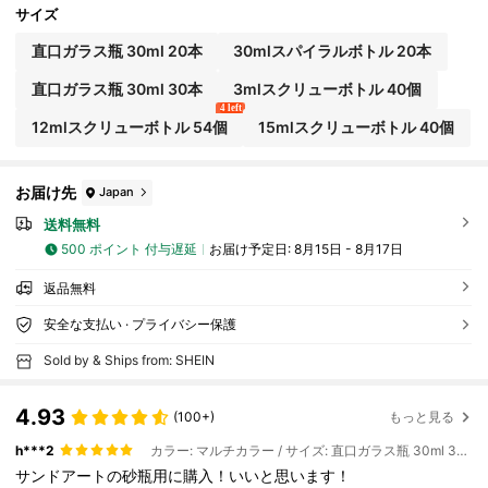
記念品に適しています
サイズ
直口ガラス瓶 30ml 20本
30mlスパイラルボトル 20本
直口ガラス瓶 30ml 30本
3mlスクリューボトル 40個
4 left
12mlスクリューボトル 54個
15mlスクリューボトル 40個
お届け先
Japan
送料無料
500 ポイント 付与遅延
お届け予定日:
8月15日 - 8月17日
返品無料
安全な支払い · プライバシー保護
Sold by & Ships from: SHEIN
4.93
(100+)
もっと見る
h***2
カラー: マルチカラー / サイズ: 直口ガラス瓶 30ml 30本
サンドアートの砂瓶用に購入！いいと思います！