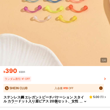
1/4
390
¥
¥391
ランダム割引 ¥1 OFF
入会後
¥19
OFF
ステンレス鋼 エレガントビーチバケーション スタイ
5.00
(
1
)
ル カラードット入り眉ピアス 20個セット、女性
の日常着や祭りに適しています、柔らかい眉ピア
スはギフトとしても使えます