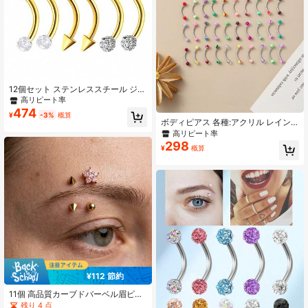
12個セット ステンレススチール ジル
コニア 16G カーブバー パーソナライ
高リピート率
ズ眉ピアス リップスタッド 耳軟骨ス
474
¥
-3%
概算
タッドセット 男女兼用
ボディピアス 各種:アクリル レイン
ボーカラー ステンレススチール 低ア
高リピート率
レルギー性眉毛スタッズ、パンク ヒ
298
¥
概算
ップスター セクシーファッション、
デイリー着用、イベント、フェステ
ィバル、ヨーロッパ&レトロスタイル
に適しています
¥112 節約
11個 高品質カーブドバーベル眉ピア
スセット、18Kゴールドメッキ、低
残り 4 点