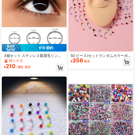
431 フォロワー
4.85
431 フォロワー
4.85
¥19 節約
431 フォロワー
4.85
3個セット ステンレス製眉毛リング&
50 ピース/セットランダムカラーボ
356
スタッド、シルバーニップルリン
ール装飾眉毛リングユニセックスフ
残り 6 点
¥
概算
グ、低アレルギー性キャプティブビ
ァッションパンクボディピアスジュ
210
¥
-8%
概算
ードリング、男女兼用ピアスジュエ
エリー
431 フォロワー
4.85
リー、デイリー使い向け