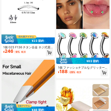
¥23 節約
1個 G23 F136 チタン合金 ネジ式眉
246
毛ラブレット リップノーズスタッド
¥
-9%
概算
スパイク ボール スター型カーブドバ
ーベル、ユニセックス日常着用用ピ
¥63 節約
アスジュエリー
1個 ファッショナブルなグリッター
188
入りオイリーな虹色の眉毛、唇、耳
¥
-25%
概算
軟骨、舌ピアス ユニセックス 日常使
いに適しています
¥46 節約