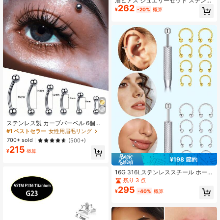
眉ピアス ジュエリーセット ステンレ
262
ス製 カーブバーベル キット CZ付
¥
-20%
概算
き、スパイク&ボール交換用エンド、
ルーク デイス リップリング レディ
ース メンズ
ステンレス製 カーブバーベル 6個セ
ット アイブロー ピアス ハイポアレ
#1 ベストセラー
女性用眉毛リング
ルジック 外ネジ バナナジュエリーア
700+ sold
(500+)
イブロー、トラガス、軟骨ピアス用
215
¥
概算
¥198 節約
16G 316Lステンレススチール ホース
シュー セプタムリング、6/8/10/12
残り 3 点
外部ネジ式 グラバーツール付き(9個)
295
¥
-40%
概算
鼻・軟骨・リップピアスジュエリー