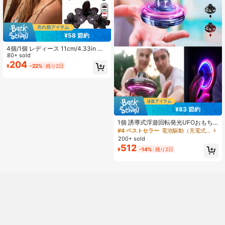
¥58 節約
4個/1個 レディース 11cm/4.33in ハ
イビスカス花型 ビーチバケーション
80+ sold
スタイル ヘアクリップ、ホワイト バ
204
¥
-22%
残り2日
ーガンディ ブラウン グレー 軽量プ
ラスチック バスルームヘアアクセサ
リー、プレミアム 日常のお出かけ、
カジュアル、パーティー、通勤、ビ
ーチバケーション、ヘアタイ、ポニ
ーテール、お団子、洗顔、入浴、メ
¥83 節約
イクアップ、コーディネート、ヘア
アクセサリー サマービーチ クローク
1個 誘導式浮遊回転発光UFOおもち
リップ
ゃ、2つのプレイモード - 飛行&デス
#4 ベストセラー
電池駆動（充電式バッテリー） 子供向けインタラクティブゲーム
クトップ上の回転、クールなライ
200+ sold
ト、室内/屋外、教育的&ストレス解
512
¥
-14%
残り2日
消おもちゃ 3歳以上、手頃な価格の
ギフトセット(プラスチックシェル、
使用前に20分充電)