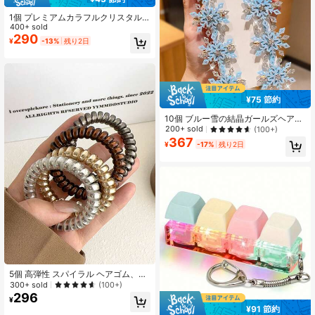
1個 プレミアムカラフルクリスタル
ヘアスクランチー、ユニークなキラ
400+ sold
キラポニーテールホルダー、ヘアア
290
¥
-13%
残り2日
クセサリー
¥75 節約
10個 ブルー雪の結晶ガールズヘアク
リップ、女の子へのギフト、ファッ
200+ sold
(100+)
ショナブルなガールズヘアアクセサ
367
¥
-17%
残り2日
リー、立体的な雪の結晶の形、女の
子が好きなもの
5個 高弾性 スパイラル ヘアゴム、シ
ームレス ヘアゴム、オーバーサイズ
300+ sold
(100+)
ヘアスクランチ、ビューティー、ホ
296
¥
ーム、ヘアアクセサリー
¥91 節約