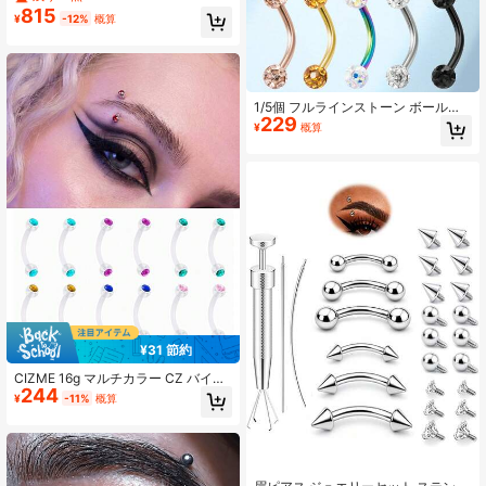
アレルギー性316Lステンレススチー
815
¥
-12%
概算
ル、5A CZ眉ピアスジュエリー、ユ
ニセックスボディジュエリーギフ
ト、女性と男性に適し、パーティ
ー、休日、誕生日、バレンタインデ
ーギフトに最適
1/5個 フルラインストーン ボールア
229
イブロウリング、ステンレススチー
¥
概算
ル ラウンドボール マルチカラー ア
イブロウスタッド、ユニセックスア
イブロウジュエリー
¥31 節約
CIZME 16g マルチカラー CZ バイオ
244
プラスチック 透明ピアススタッド -
¥
-11%
概算
手術用にも適した透明ピアススタッ
ド、眉毛、軟骨、耳道、ヘリック
ス、耳たぶ、リップピアス、スネー
クバイトなどに適用可能 8/10/12mm