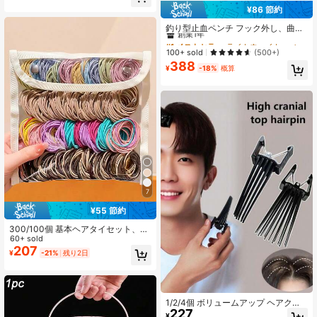
高リピート率
ア、学校、新学期、旅行、トラベル
¥86 節約
#1 ベストセラー
ライトウェイト ペンチ
エッセンシャル、ホームエッセンシ
ャル、スパ、マッサージツール、マ
創業1年
釣り型止血ペンチ フック外し、曲が
ッサージ、マッサージャー、スパ
りと直のヘッド、ペット耳の毛抜
#1 ベストセラー
#1 ベストセラー
ライトウェイト ペンチ
ライトウェイト ペンチ
き、犬猫の抜け毛取りピンセット 1
創業1年
創業1年
100+ sold
(500+)
個
388
#1 ベストセラー
ライトウェイト ペンチ
¥
-18%
概算
創業1年
7
¥55 節約
300/100個 基本ヘアタイセット、高
弾性設計、何度も伸ばしても変形し
60+ sold
にくい - 女の子、女性、男性、日常
207
¥
-21%
残り2日
必需品に適しています
1/2/4個 ボリュームアップ ヘアクリ
227
ップ、高品質 位置決めクリップ、ス
¥