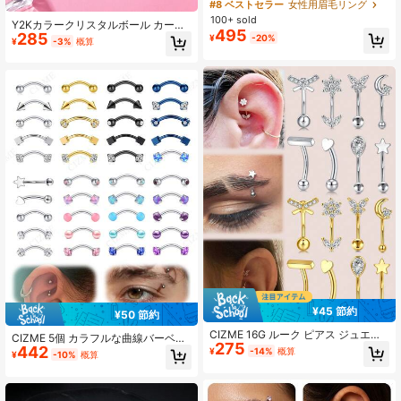
眉穿刺 まゆピアス ブロウピアス バ
#8 ベストセラー
女性用眉毛リング
ナナバーベルBanana Barbell 医用ス
100+ sold
Y2Kカラークリスタルボール カーブ
テンレス 耳輪 Helix / 耳屏Tragus /へ
495
285
眉ピアス ボディピアスジュエリー バ
¥
-20%
そ用 ボディピアス ヘリックストラガ
¥
-3%
概算
ーベルリング クリアクリスタルボー
ス対応 おしゃれアクセサリー パンク
ル トラガスピアス 眉ピアスジュエリ
ゴシック
ー
¥45 節約
¥50 節約
CIZME 16G ルーク ピアス ジュエリ
CIZME 5個 カラフルな曲線バーベル
275
ー ピアス 眉毛スタッド 316L サージ
442
眉毛リング ルーク ダイス ピアスジ
¥
-14%
概算
¥
-10%
概算
カルスチール リボウ バタフライ フ
ュエリー 16G 繊細な眉毛リング ステ
ラワー クリアCZ リボウ 眉毛リン
ンレススチール 垂直ラブレット リッ
グ、カーブドバーベル 垂直ラブレッ
プピアスジュエリー ルーク ダイス
ト リップピアスジュエリー デイリー
ピアス ユニセックス 8mm/10mm