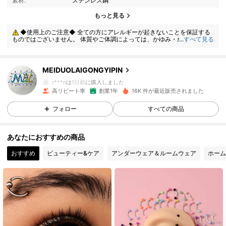
素材:
ステンレス鋼
431 フォロワー
4.85
もっと見る
◆使用上のご注意◆ 全ての方にアレルギーが起きないことを保証する
431 フォロワー
4.85
ものではございません。 体質やご体調によっては、かゆみ・かぶれが生じ
...
すべて見る
る場合がありますので、皮膚に異常を感じたときは、すぐにご使用をお止
めいただき、専門医にご相談ください。
MEIDUOLAIGONGYIPIN
431 フォロワー
4.85
r***n
は
1日前
に購入しました
高リピート率
創業1年
16K 件が最近販売されました
431 フォロワー
4.85
フォロー
すべての商品
あなたにおすすめの商品
431 フォロワー
4.85
おすすめ
ビューティー&ケア
アンダーウェア＆ルームウェア
ホーム
431 フォロワー
4.85
431 フォロワー
4.85