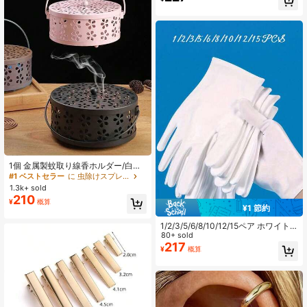
タイリングツール、シームレス 8の
字バンスクリップ、自宅、オフィ
ス、旅行スタイリングに適していま
す (ホワイト、ブラック)、フェステ
ィバル、誕生日
1個 金属製蚊取り線香ホルダー/白檀
香トレイ、ヴィンテージ繊細な質感
#1 ベストセラー
に 虫除けスプレー
- 花柄 + ハンドル付きバスケット、
1.3k+ sold
蚊取り線香ボックス/家庭用香炉、耐
210
¥
概算
火性防熱難燃性ユニバーサル蚊取り
¥1 節約
線香ラック、キッチン/ゲストルーム/
地下室/屋根裏部屋などの室内エリア
1/2/3/5/6/8/10/12/15ペア ホワイト
および屋外の庭や森に適していま
グローブ、湿疹と乾燥肌に適してい
80+ sold
す。庭の蚊取り線香バーナー、白檀
ます - 裏地付き通気性のある作業用
217
¥
概算
灰皿、夏の蚊取りツールアクセサリ
グローブ - 保湿SPAソフトジュエリ
ー(蚊取り線香は含まれていません)、
ー検査グローブ - 伸縮性のあるフィ
蚊と昆虫の忌避ツール
ット感の生地グローブ、ほとんどの
女性に適しています