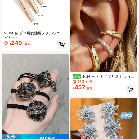
20/50個 プロ用女性用メタルワニヘ
アクリップ、マルチサイズシルバー
70+ sold
波状歯ヘアクリップ、鉄合金滑り止
249
¥
-3%
めヘアクリップ、サロンセクショニ
ングクリップ/メイクアップポジショ
ニングクリップ、ミニマリストヘア
アクセサリー、ヘアサロン、日常の
ヘアスタイリング、ホリデースタイ
リングに適しています、アクセサリ
ー、ヘアアクセサリー、ヘアクリッ
プ、ビーチアクセサリー、クロウク
4個セット ミニマリスト キュー
NEW
リップ
ビックジルコニア イヤーカフ - スタ
残り 4 点
ッキング可能、ピアス不要、日常の
457
¥
概算
オフィスウェアに適しています (4個
セット、4ペアではありません)
¥43 節約