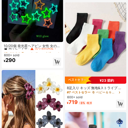
ップ、ミニクロークリップ、複数の
高弾性ダメージレスヘアバンドが含
まれています。日常/パーティー/パフ
ォーマンスに使用できます
#9 ベストセラー
パーティー 女性のヘアアクセサリー
高リピート率
売り切れ間近！
10/20個 発光星ヘアピン 女性 女の子
用 ヘアクリップ 蛍光バレッタ 前髪
#9 ベストセラー
#9 ベストセラー
パーティー 女性のヘアアクセサリー
パーティー 女性のヘアアクセサリー
用、パーティーの景品、コンサート
600+ sold
高リピート率
高リピート率
売り切れ間近！
売り切れ間近！
アクセサリー、クロウクリップ、ヘ
290
#9 ベストセラー
パーティー 女性のヘアアクセサリー
¥
アクロウ、ヘアスライド、学校用
高リピート率
売り切れ間近！
品、アクセサリー Y2K、ヘアアクセ
サリー、ヘッドアクセサリー
¥23 節約
8足入り キッズ 無地&ストライプ ク
ルーソックス、柔らかく快適な子供
#7 ベストセラー
冬 ベビー＆キッズソックス
用靴下、男女兼用 オールシーズン対
600+ sold
応
719
¥
-3%
概算