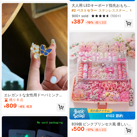
大人用 LEDキーボード指先おもちゃ
| LEDキーチェーン | 不安とストレス
#2 ベストセラー
ステンレススチール キーホルダー&アクセサリー
を解消 学校用
900+ sold
(100+)
387
¥
-19%
残り2日
エレガントな女性用ドーパミンクロ
ーバー蝶18Kゴールドメッキ調整可
残り 6 点
能ラグジュアリーファッションリン
16
809
¥
-4%
概算
グ
¥102 節約
839個 ピンクプリンセス風 優しいヘ
500
アアクセサリーセット、女の子向
¥
-17%
残り2日
け。ゴールドグリッター水玉リボン/
パールフラワー/キラキラ蝶ヘアクリ