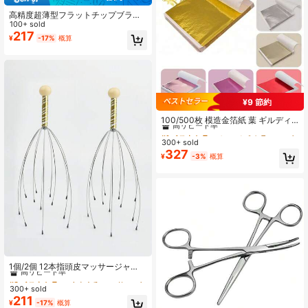
高精度超薄型フラットチップブラッ
クヘッド、眉毛&まつ毛クリップ、ス
100+ sold
テンレス鋼眉毛&まつ毛ツイーザー、
217
¥
-17%
概算
眉毛脱毛ツール、眉毛手入れ必需品
ビューティーツール
¥9 節約
#1 ベストセラー
に マルチカラー コンフェッティ&コンフェッティ大砲
高リピート率
100/500枚 模造金箔紙 葉 ギルディ
ング ペイント DIY 家具装飾クラフト
#1 ベストセラー
#1 ベストセラー
に マルチカラー コンフェッティ&コンフェッティ大砲
に マルチカラー コンフェッティ&コンフェッティ大砲
用紙、お祝いのシーン装飾、レジン
300+ sold
高リピート率
高リピート率
工芸、家具の装飾、天井、ジュエリ
327
#1 ベストセラー
に マルチカラー コンフェッティ&コンフェッティ大砲
¥
-3%
概算
ー作りの金メッキ装飾に
高リピート率
#3 ベストセラー
くすぐる マッサージ＆リラクゼーションツール
高リピート率
1個/2個 12本指頭皮マッサージャ
ー、頭皮かき心地良いマッサージャ
#3 ベストセラー
#3 ベストセラー
くすぐる マッサージ＆リラクゼーションツール
くすぐる マッサージ＆リラクゼーションツール
ー、頭皮マッサージリラックス、頭
300+ sold
高リピート率
高リピート率
部マッサージ 髪の刺激と体のストレ
211
#3 ベストセラー
くすぐる マッサージ＆リラクゼーションツール
¥
-17%
概算
ス解消、ヘア、ヘアツール、ヘアケ