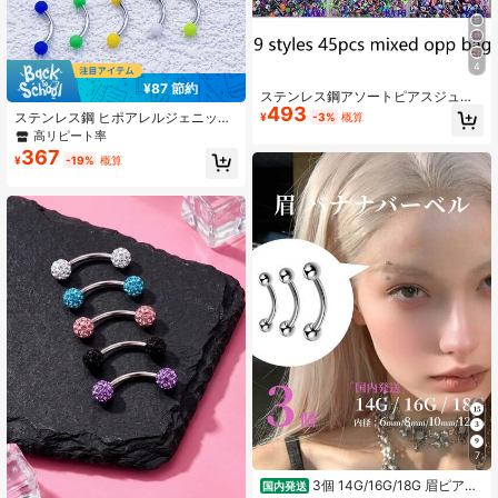
4
¥87 節約
ステンレス鋼アソートピアスジュエ
493
リーセット 45個入り、9種類 各5
ステンレス鋼 ヒポアレルジェニック
¥
-3%
概算
個、舌ピアス、眉ピアス、鼻ピア
エレガントな眉毛リング 15個セッ
高リピート率
ス、唇ピアス
ト、マット アクリル キャンディーカ
367
¥
-19%
概算
ラー 眉毛リング、ピアス、パンク、
ヒップホップ、セクシーファッショ
ン、学生、フェスティバル、大規模
イベントに適しています
7
3個 14G/16G/18G 眉ピアス
国内発送