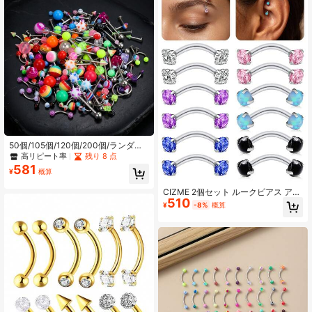
ホリデー ビーチバケーション ギフト
グラマラス ミュージックフェスティ
バル シーサイド ハロウィン クリス
マス 母の日 バレンタインデー コー
チェラ サマーバケーション
50個/105個/120個/200個/ランダム
ミックス アソートカラー ピアスツー
高リピート率
残り 8 点
ルセット
581
¥
概算
CIZME 2個セット ルークピアス アイ
510
ブロウリング 16G 縦型ラブレット リ
¥
-8%
概算
ップジュエリー カーブバーベル アイ
ブロウリング 小さめ ベリーリング