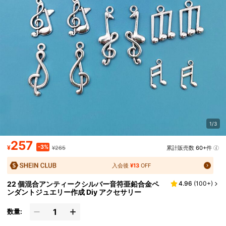
1/3
257
-3%
¥
¥265
累計販売数 60+件
入会後
¥13
OFF
22 個混合アンティークシルバー音符亜鉛合金ペ
4.96
(
100+
)
ンダントジュエリー作成 Diy アクセサリー
数量: