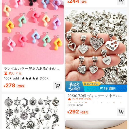
244
¥
-3%
高リピート率
売り切れ間近！
ランダムカラー 光沢のあるかわいい
音符の形 diyネックレス、ピアスペン
残り 7 点
ダント、キーチェーンデコレーショ
100+ sold
(100+)
ンなど15個。
278
¥
-20%
¥119 節約
#1 ベストセラー
シルバー ペンダント
売り切れ間近！
20/30/50個 ヴィンテージ 中空ハー
ト、フルーツ、生命の樹、文字、天
#1 ベストセラー
#1 ベストセラー
シルバー ペンダント
シルバー ペンダント
使、リボン、ハロウィン、クリスマ
300+ sold
売り切れ間近！
売り切れ間近！
ス 合金ペンダント アソートセット、
#1 ベストセラー
シルバー ペンダント
292
複数のスタイルハートデザイン コネ
¥
-29%
売り切れ間近！
クター付き、DIYパーソナライズドフ
ァッションブレスレット、ネックレ
ス、キーチェーン、その他のジュエ
リーアクセサリーに適しています