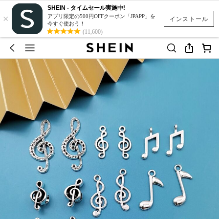
SHEIN - タイムセール実施中!
×
アプリ限定の500円OFFクーポン「JPAPP」を
インストール
今すぐ使おう！
(11,600)