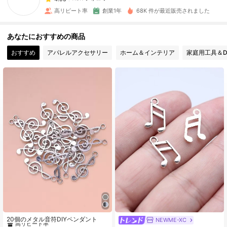
高リピート率
創業1年
68K 件が最近販売されました
7.9K フォロワー
4.95
あなたにおすすめの商品
おすすめ
アパレルアクセサリー
ホーム＆インテリア
家庭用工具＆D
7.9K フォロワー
4.95
7.9K フォロワー
4.95
7.9K フォロワー
4.95
7.9K フォロワー
4.95
7.9K フォロワー
4.95
#10 ベストセラー
シルバー ジュエリーメイキングチャーム
7.9K フォロワー
4.95
高リピート率
20個のメタル音符DIYペンダント
NEWME-XC