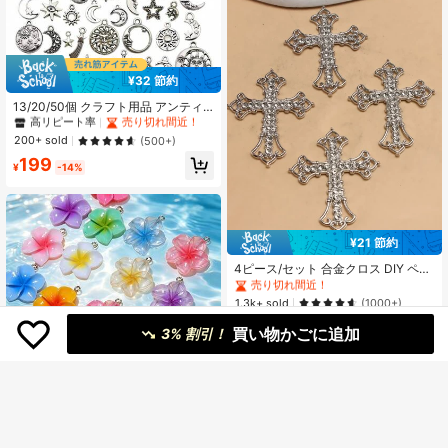
#4 ベストセラー
アンティークシルバー ペンダント&チャーム
¥32 節約
高リピート率
売り切れ間近！
#4 ベストセラー
#4 ベストセラー
アンティークシルバー ペンダント&チャーム
アンティークシルバー ペンダント&チャーム
13/20/50個 クラフト用品 アンティ
ークシルバー太陽月星チャーム ペン
高リピート率
高リピート率
売り切れ間近！
売り切れ間近！
ダント ジュエリー製作 アクセサリー
#4 ベストセラー
アンティークシルバー ペンダント&チャーム
200+ sold
(500+)
DIYネックレス ブレスレット用(ラン
高リピート率
売り切れ間近！
199
ダムミックス)
¥
-14%
#1 ベストセラー
シルバー ジュエリーメイキングチャーム
¥21 節約
売り切れ間近！
#1 ベストセラー
#1 ベストセラー
シルバー ジュエリーメイキングチャーム
シルバー ジュエリーメイキングチャーム
4ピース/セット 合金クロス DIY ペン
ダント
売り切れ間近！
売り切れ間近！
#1 ベストセラー
シルバー ジュエリーメイキングチャーム
1.3k+ sold
(1000+)
売り切れ間近！
244
買い物かごに追加
¥
-8%
3% 割引！
FineHand Creations
#3 ベストセラー
マルチカラー ジュエリーメイキングチャーム
高リピート率
売り切れ間近！
10/30/50個 レジン製プルメリアチャ