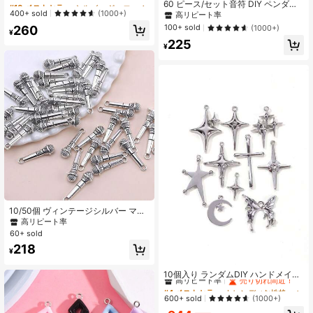
#10 ベストセラー
#10 ベストセラー
シルバー ジュエリーメイキングチャーム
シルバー ジュエリーメイキングチャーム
60 ピース/セット音符 DIY ペンダン
高リピート率
高リピート率
400+ sold
ト
(1000+)
高リピート率
7.9K フォロワー
4.95
#10 ベストセラー
シルバー ジュエリーメイキングチャーム
100+ sold
260
(1000+)
¥
高リピート率
225
¥
10/50個 ヴィンテージシルバー マイ
ク合金チャームペンダント、リアル
高リピート率
なマイクチャーム ハンドメイドDIY
60+ sold
ジュエリー作り用、完璧なギフト
218
¥
#4 ベストセラー
トレンディな性格 ペンダント&チャーム
高リピート率
売り切れ間近！
10個入り ランダムDIY ハンドメイド
素材 星、月、蝶、クロスペンダント
#4 ベストセラー
#4 ベストセラー
トレンディな性格 ペンダント&チャーム
トレンディな性格 ペンダント&チャーム
ピアス ネックレス合金アクセサリ
高リピート率
高リピート率
売り切れ間近！
売り切れ間近！
600+ sold
(1000+)
ー、かわいい&クールなスタイル
#4 ベストセラー
トレンディな性格 ペンダント&チャーム