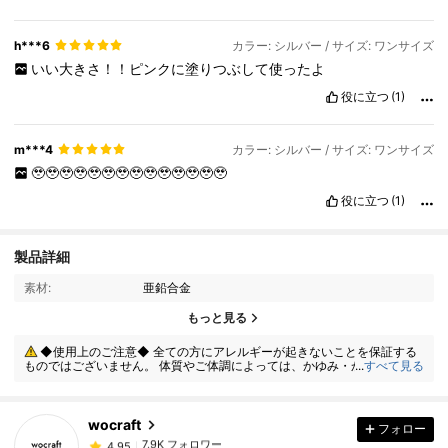
h***6
カラー: シルバー / サイズ: ワンサイズ
いい大きさ！！ピンクに塗りつぶして使ったよ
役に立つ
(1)
m***4
カラー: シルバー / サイズ: ワンサイズ
🥹🥹🥹🥹🥹🥹🥹🥹🥹🥹🥹🥹🥹🥹
役に立つ
(1)
製品詳細
素材:
亜鉛合金
7.9K フォロワー
4.95
もっと見る
◆使用上のご注意◆ 全ての方にアレルギーが起きないことを保証する
ものではございません。 体質やご体調によっては、かゆみ・かぶれが生じ
...
すべて見る
7.9K フォロワー
4.95
る場合がありますので、皮膚に異常を感じたときは、すぐにご使用をお止
めいただき、専門医にご相談ください。
wocraft
フォロー
7.9K フォロワー
4.95
p***8
は
1日前
に購入しました