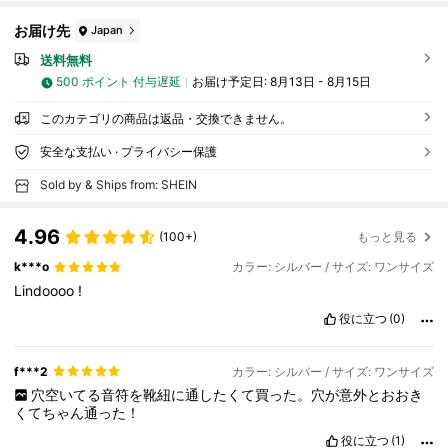
お届け先
Japan
送料無料
500 ポイント 付与遅延
お届け予定日:
8月13日 - 8月15日
このカテゴリの商品は返品・交換できません。
安全な支払い · プライバシー保護
Sold by & Ships from: SHEIN
4.96
(100+)
もっと見る
k***o
カラー: シルバー / サイズ: ワンサイズ
Lindoooo
!
役に立つ
(0)
f***2
カラー: シルバー / サイズ: ワンサイズ
穴空いてる音符を靴紐に通したくて買った。穴が意外とおおき
くてちゃん通った！
役に立つ
(1)