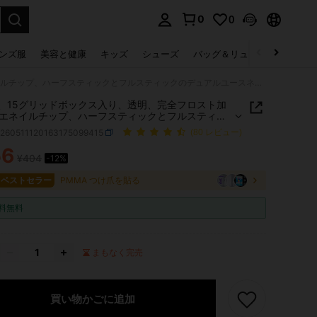
0
0
select.
ンズ服
美容と健康
キッズ
シューズ
バッグ＆リュック
下着＆
240個、15グリッドボックス入り、透明、完全フロスト加工バレエネイルチップ、ハーフスティックとフルスティックのデュアルユースネイル
個、15グリッドボックス入り、透明、完全フロスト加
エネイルチップ、ハーフスティックとフルスティッ
ュアルユースネイル
b260511120163175099415
(80 レビュー)
56
¥404
-12%
ICE AND AVAILABILITY
7 ベストセラー
PMMA つけ爪を貼る
料無料
まもなく完売
買い物かごに追加