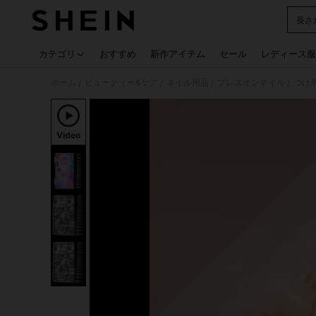
長さ
Use up
カテゴリ
おすすめ
新作アイテム
セール
レディース服
ホーム
ビューティー&ケア
ネイル用品
プレスオンネイル
つけ
/
/
/
/
Video