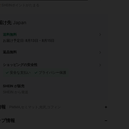
2
SHEINポイントがたまる
届け先
Japan
送料無料
お届け予定日:
8月13日 - 8月15日
返品無料
ショッピングの安全性
安全な支払い
プライバシー保護
SHEIN が販売
SHEIN から発送
情報
4.88
66
1.4K
PMMA,セミマット,光沢,コフィン
ップ情報
4.88
66
1.4K