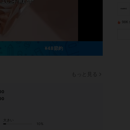
98
¥48節約
もっと見る
00
00
大きい
10%