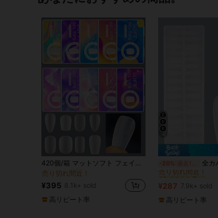
4
#2 ベストセラー
420個/箱 マットソフト フェイクネイル、完全透明アーモンド型 取り外し可能なジェルフェイクネイル、ショートT字型、ラウンド、オーバル、カプセル型 プレスオンネイル、DIYネイルアート用品 ハンドメイドプレスオンネイル
全カバー マットフェイクネイル240本入り、台形形短い棺桶形状のネ
-20%
過去12時間
売り切れ間近！
売り切れ間近！
#2 ベストセラー
#2 ベストセラー
売り切れ間近！
売り切れ間近！
¥395
8.1k+ sold
¥287
7.9k+ sold
#2 ベストセラー
売り切れ間近！
高リピート率
高リピート率