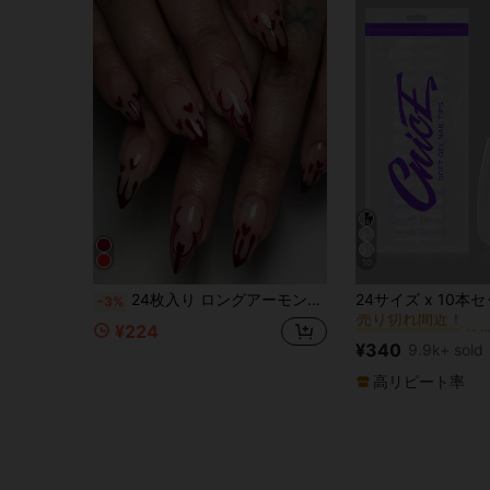
10
#3 ベストセラー
24枚入り ロングアーモンド型ネイルステッカーセット、完璧なフィット、ハロウィン血滴コウモリデザイン、女性と女の子の日常着用に適しています、ネイルステッカー、ネイルアート用品
-3%
売り切れ間近！
#3 ベストセラー
#3 ベストセラー
¥224
売り切れ間近！
売り切れ間近！
¥340
9.9k+ sold
#3 ベストセラー
売り切れ間近！
高リピート率