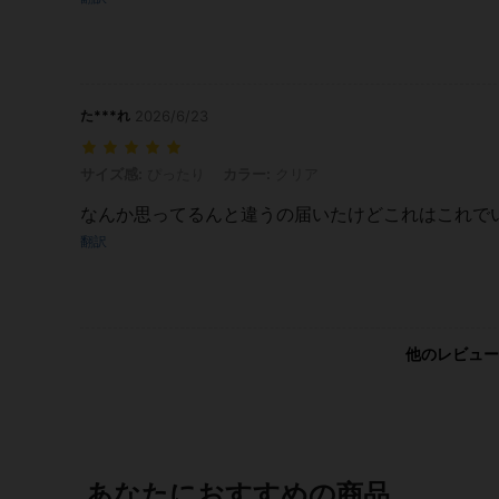
た***れ
2026/6/23
サイズ感: ぴったり, カラー: クリア
サイズ感:
ぴったり
カラー:
クリア
なんか思ってるんと違うの届いたけどこれはこれで
翻訳
他のレビュー
あなたにおすすめの商品。