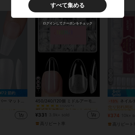
すべて集める
ログインしてクーポンをチェック
4
7
¥72 節約
セミマット つけ爪チップ
#1 ベストセラー
マット つけ爪を付ける
#1 ベストセラー
イル、痕跡なしのプロ用ネイルアートステッカー、透明ボックスパッケージ、プレスオンネイルネイル用品 偽ネイル 偽爪 フェイクネイル つけ爪
450/240/120個 ミドルアーモンド型 ボックス入り アクリルネイルチップ 15サイズ ハーフフロスト内側 アクリルつけ爪 ネイルサロン・DIYネイルアート用 プレスオンネイル ネイル用品 エステティック
ネイルチップ 420個入り ソフトジ
-13%
(1000+)
売り切れ間近
セミマット つけ爪チップ
セミマット つけ爪チップ
#1 ベストセラー
#1 ベストセラー
マット つけ爪を付ける
マット つけ爪を付ける
#1 ベストセラー
#1 ベストセラー
(1000+)
(1000+)
売り切れ間近
売り切れ間近
¥331
3.9k+ sold
¥374
10k+ s
セミマット つけ爪チップ
#1 ベストセラー
マット つけ爪を付ける
#1 ベストセラー
(1000+)
売り切れ間近
高リピート率
高リピート