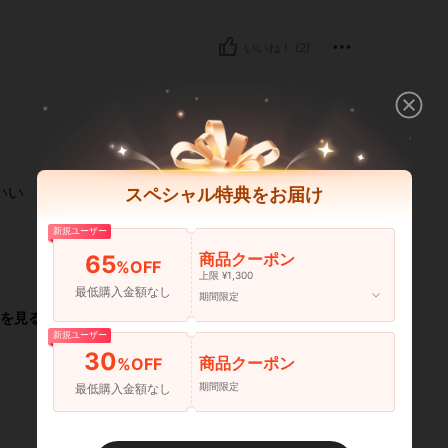
いいね！ (2)
いい
スペシャル特典をお届け
新規ユーザー
商品クーポン
65
%OFF
いいね！ (2)
上限 ¥1,300
最低購入金額なし
期間限定
を見る
新規ユーザー
30
商品クーポン
%OFF
期間限定
最低購入金額なし