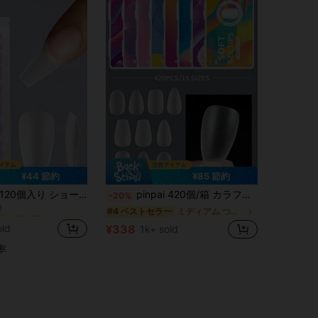
¥44 節約
¥85 節約
ミディアム つけ爪を貼る
ー
120個入り ショート オーバル ネイルチップ プレスオンネイル 超薄型 非研磨 フルスティック 付け爪 ネイルサプライ
pinpai 420個/箱 カラフルマットアーモンド&ウォータードロップ型ショート人工ネイルチップ、ネイルベースデザインやネイルサロンでベースレイヤーとして使用可能、取り外し可能な透明アーモンド型、Tシェイプ、ラウンド、オーバル、カプセル型の人工ネイルDIYネイルアートに適しています
-20%
！
ミディアム つけ爪を貼る
ミディアム つけ爪を貼る
ー
ー
ミディアム つけ爪を貼る
#4 ベストセラー
！
！
old
¥338
1k+ sold
ミディアム つけ爪を貼る
ー
！
率