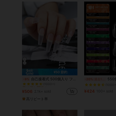
¥50 節約
売り切れ間近！
自己接着式 500個入り フルカバー 透明でマットなロングバレエ形状のフェイクネイル、ネイル用品 偽ネイル 偽爪 フェイクネイル つけ爪
550個/箱 アクリル製フレンチハーフネイルチ
-9%
-20%
過去12時間
(1000+)
売り切れ間近！
売り切れ間近！
(1000+
(1000+)
(1000+)
¥424
¥506
100+ sold
2.1k+ sold
売り切れ間近！
(1000+)
高リピート率