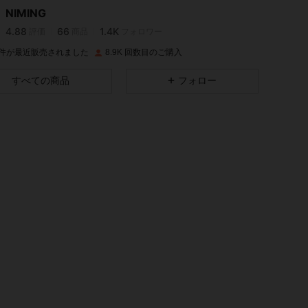
NIMING
4.88
66
1.4K
評価
商品
フォロワー
r***6
は
1日前
に購入しました
K 件が最近販売されました
8.9K 回数目のご購入
4.88
66
1.4K
すべての商品
フォロー
4.88
66
1.4K
4.88
66
1.4K
4.88
66
1.4K
4.88
66
1.4K
4.88
66
1.4K