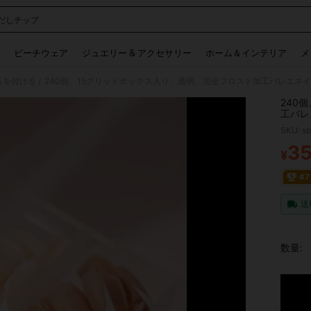
だしチップ
 and down arrow keys to navigate search 検索履歴 and 人気ワード. Press Enter to 
ビーチウェア
ジュエリー & アクセサリー
ホーム＆インテリア
メ
爪を付ける
/
240
工バレ
クのデ
SKU: s
3
¥
PR
#
送
数量: