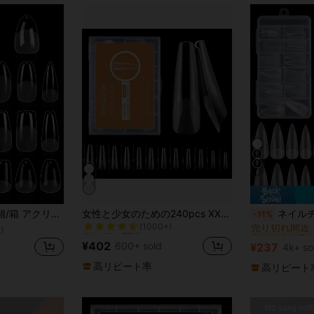
6
売り切れ間近！
#1 ベストセラー
ップ、ショート、ミディアム、ロング、透明フェイクネイル、UVジェルネイルアート用品、12サイズ、足の爪
女性と少女のための240pcs XXLロングコフィンフルカバー2 in 1 半マットフェイクネイル、クイックエクステンションソフトジェルチップ、マニキュアプレスオンネイル、爪の供給品 偽ネイル 偽爪 フェイクネイル つけ爪
ネイルチップ 120枚入りボックス、マット仕上げ、シームレ
-11%
(1000+)
売り切れ間近
売り切れ間近！
売り切れ間近！
)
#1 ベストセラー
#1 ベストセラー
(1000+)
(1000+)
売り切れ間近
売り切れ間近
¥402
600+ sold
¥237
4k+ so
売り切れ間近！
#1 ベストセラー
(1000+)
売り切れ間近
高リピート率
高リピート