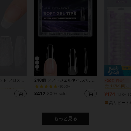
18
棺桶 つけ爪を貼る
#2 ベストセラ
24サイズ x 10本セット フロスト加工 ショートコフィン型 つけ爪 240本入り ネイルサロン/プレスオンネイル/ジェルネイルキット/ネイル用品 偽ネイル 偽爪 フェイクネイル つけ爪
240個 ソフトジェルネイルステッカー、セミマット フルカバレッジ プレスオンネイルステッカー、アーモンド型、スクエア型、コフィン型、フレンチチップ付き、薄い前面厚い後面デザインで確実な装着、取り外し可能ジェルエクステンション、プレスオンネイルアートサプライ、女性&女の子のDIYマニキュアに適しています
-20%
過去12時間
売り切れ間近
棺桶 つけ爪を貼る
棺桶 つけ爪を貼る
(1000+)
#2 ベストセラ
#2 ベストセラ
売り切れ間近
売り切れ間近
¥412
800+ sold
¥174
1.1k+ s
棺桶 つけ爪を貼る
#2 ベストセラ
売り切れ間近
高リピート
もっと見る