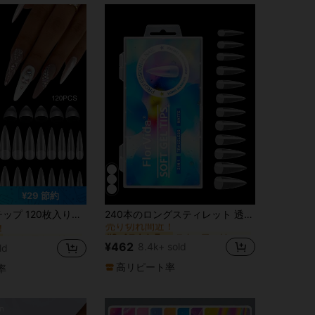
¥29 節約
スクエア つけ爪を貼る
#2 ベストセラー
ミディアム つけ爪チップ
ス、ネイルエクステンション、フルカバー ウォータードロップマット偽ネイル、着用・使用が簡単、プレスオンマニキュア用品
240本のロングスティレット 透明マット 2 in 1 アクリルフェイクネイルエクステンションソフトジェルチップであなたの見た目をアップグレードしましょう。ホームDIYネイルサロンプレスオンネイル ネイル用品 偽ネイル 偽爪 フェイクネイル つけ爪
売り切れ間近！
！
スクエア つけ爪を貼る
スクエア つけ爪を貼る
#2 ベストセラー
#2 ベストセラー
ミディアム つけ爪チップ
ミディアム つけ爪チップ
売り切れ間近！
売り切れ間近！
！
！
¥462
8.4k+ sold
ld
スクエア つけ爪を貼る
#2 ベストセラー
ミディアム つけ爪チップ
売り切れ間近！
！
高リピート率
率