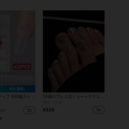
¥56 節約
スクエア つけ爪を貼る
ェル 透明マット スクエア スティレット アーモンド型 12サイズ ネイルサプライ
24個のプレス式ショートスクエア足の爪、ヌードグリッター足の爪、立体的な花ラインストーン装飾足の爪、ショートネイル、サマーネイル、Y2Kネイル、ジェリーグルーとネイルファイル付き、バケーション、パーティーなどに適しています
！
残り 10 点
スクエア つけ爪を貼る
スクエア つけ爪を貼る
！
！
¥329
old
スクエア つけ爪を貼る
！
率