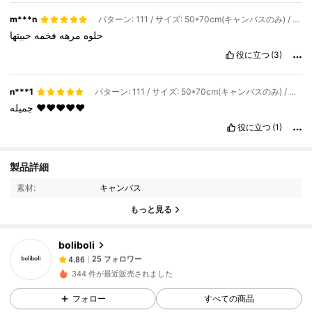
m***n
パターン: 111 / サイズ: 50*70cm(キャンバスのみ) / スタイルタイプ: A
حلوه
مرهه
فخمه
حبيتها
役に立つ
(3)
n***1
パターン: 111 / サイズ: 50*70cm(キャンバスのみ) / スタイルタイプ: A
جميله
♥️♥️♥️♥️♥️
役に立つ
(1)
25 フォロワー
4.86
製品詳細
25 フォロワー
4.86
素材:
キャンバス
25 フォロワー
4.86
もっと見る
25 フォロワー
4.86
boliboli
25 フォロワー
4.86
a***a
が
1日前
にフォローしました
344 件が最近販売されました
25 フォロワー
4.86
25 フォロワー
4.86
フォロー
すべての商品