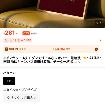
1/14
281
-12%
¥
¥321
から
ランダム割引 ¥40 OFF
入会後
¥14
OFF
2D/フラット 1枚 モダンでリアルなレオパード動物漫
4.92
(
13
)
画調 油絵キャンバス壁掛け装飾、チーター柄ポ
スター画像ルームデコ、廊下、書斎、寝室の壁
アート、友人へのギフト(額縁なし/付き)
パターン
111
スタイルタイプ / サイズ
クリックして購入