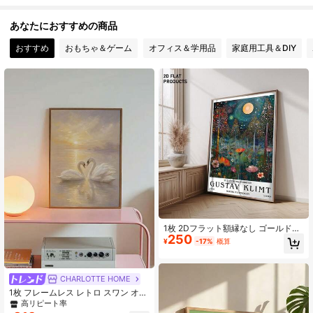
25 フォロワー
4.86
あなたにおすすめの商品
25 フォロワー
4.86
おすすめ
おもちゃ＆ゲーム
オフィス＆学用品
家庭用工具＆DIY
25 フォロワー
4.86
25 フォロワー
4.86
1枚 2Dフラット額縁なし ゴールドの
250
森の小道ポスター - グスタフ・クリ
¥
-17%
概算
ムト調の夜景アート - 星空の月光プ
リント、夢のある壁の装飾、ホーム
ウォールアート、フローラルアー
ト、創造的なキャンバス壁の装飾に
CHARLOTTE HOME
適しています
1枚 フレームレス レトロ スワン オイ
ルペインティング キャンバス、田舎
高リピート率
風ファームハウス用プリントポスタ