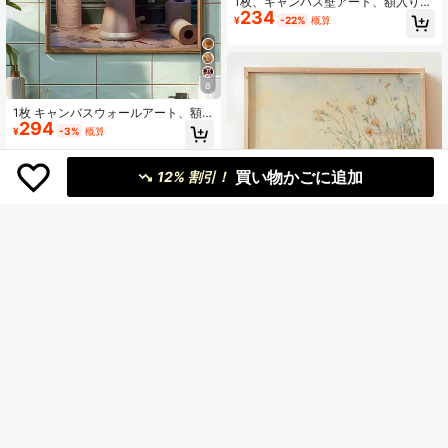
1枚、キャンバス壁アート、額入り壁
234
装飾、ヴィンテージイタリアンコー
¥
-22%
概算
ヒーマシン黒猫キャンバス装飾絵
画、油絵テクスチャ赤ハートコーヒ
ーカッププリントポスター、かわい
いヴィンテージキッチンスタイル美
学装飾壁アート、カフェモダンホー
8
ムデコレーション、ルームデコレー
1枚 キャンバスウォールアート、額
ション、寮デコレーション、寝室デ
294
入り装飾絵画、ポスター、壁画、動
コレーション、バスルームデコレー
¥
-3%
概算
物テーマ、トイレで新聞を読むかわ
ション、キッチンデコレーション、
いい猿 - キャンバスウォールアー
ダイニングルームデコレーション、
ト、モダンなリビングルーム、寝
リビングルームデコレーション、オ
買い物かごに追加
12% 割引！
室、バスルームの装飾とギフトに最
フィスデコレーション、スクールデ
適、装飾的なアートスタイル、モダ
コレーション、教室デコレーショ
ンスタイル、ミニマリストスタイ
ン、バックトゥスクールデコレーシ
ル、動物テーマ、秋、春のギフト、
ョン、秋デコレーション、秋ポスタ
誕生日卒業ギフト
ー、防水ポスター、コーヒーバーホ
ームデコレーションに適しています
1枚 フレーム付きキャンバスウォー
234
ルアート、ヴィンテージ野花草原油
¥
-22%
概算
彩画壁画、ソフトパステル花風景、
印象派ボタニカルフィールドポスタ
ー、ニュートラルトーン田園花アー
ト、エレガントなラスティックナチ
ュラル装飾、リビング、寝室、ダイ
14