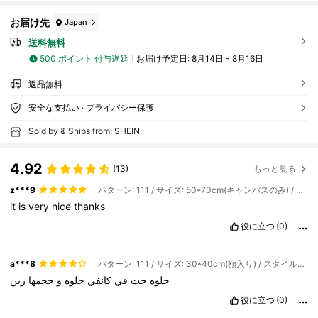
お届け先
Japan
送料無料
500 ポイント 付与遅延
お届け予定日:
8月14日 - 8月16日
返品無料
安全な支払い · プライバシー保護
Sold by & Ships from: SHEIN
4.92
(13)
もっと見る
z***9
パターン: 111 / サイズ: 50*70cm(キャンバスのみ) / スタイルタイプ: A
it
is
very
nice
thanks
役に立つ
(0)
a***8
パターン: 111 / サイズ: 30*40cm(額入り) / スタイルタイプ: A
حلوه
جت
في
كانفي
حلوه
و
حجمها
زين
役に立つ
(0)