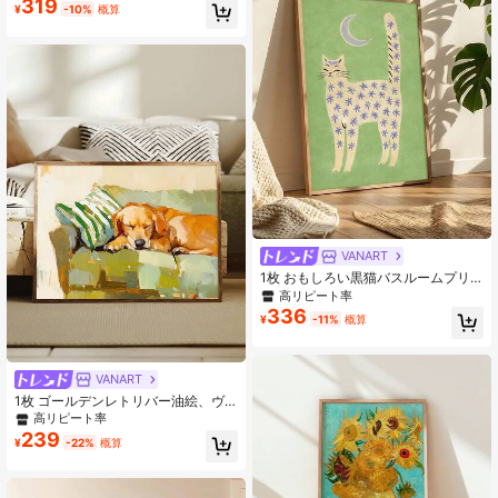
319
¥
-10%
概算
ーとしてデザイン、モダンな壁アー
ト装飾に最適。ホーム、寝室、リビ
ング、バスルーム、オフィスの雰囲
気を高めるのに最適
VANART
1枚 おもしろい黒猫バスルームプリ
ント、動物ウォールアート、バスタ
高リピート率
ブの中の黒猫プリント、ジャパンデ
336
¥
-11%
概算
ィポスター、寝室、リビング、キッ
チン、ウォールアート、ウォールデ
コ、ホームデコ、ルームデコ、キャ
ンバスウォールアート、ポスター、
VANART
フレーム付きウォールアート、フレ
1枚 ゴールデンレトリバー油絵、ヴ
ーム選択可能
ィンテージ動物アート、ソファで眠
高リピート率
る抽象的な犬、フェスティバルギフ
239
¥
-22%
概算
ト、寝室、リビング、バスルーム、
ウォールアート、ウォールデコ、ホ
ームデコ、ルームデコ、キャンバス
ウォールアート、ポスター、フレー