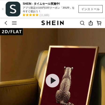
SHEIN - タイムセール実施中!
×
アプリ限定の500円OFFクーポン「JPAPP」を
インストール
今すぐ使おう！
(11,600)