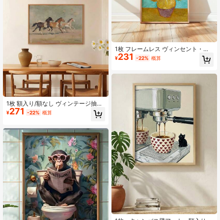
ム付きウォールアート、フレーム選
択可能
1枚 フレームレス ヴィンセント・ヴ
231
ァン・ゴッホ ひまわり キャンバスウ
¥
-22%
概算
ォールアート - ヴィンテージ展示ポ
スター、クラシックフローラルプリ
ント 寝室、リビング、アパート、
寮、ホームオフィス、教室、装飾、
壁掛けプリント、ヴィンテージデコ
レーション & ベストギフトチョイス
1枚 額入り/額なし ヴィンテージ抽象
271
動物馬キャンバスポスター ミニマリ
¥
-22%
概算
スト アンティーク 馬術壁アート プ
リント エントランス ホール 美的装
飾 レトロ絵画 アパート、リビング、
寝室、モダンホームデコレーション