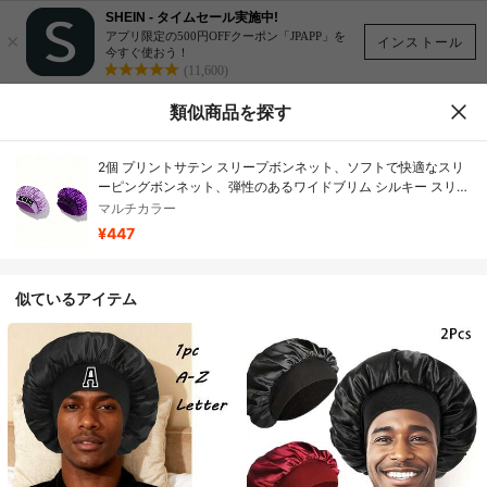
SHEIN - タイムセール実施中!
×
アプリ限定の500円OFFクーポン「JPAPP」を
インストール
今すぐ使おう！
(11,600)
類似商品を探す
2個 プリントサテン スリープボンネット、ソフトで快適なスリ
ーピングボンネット、弾性のあるワイドブリム シルキー スリー
ピングキャップ ヘア保護用
マルチカラー
¥447
似ているアイテム