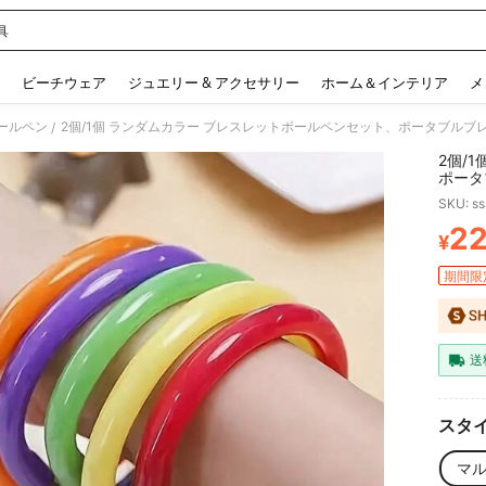
具
 and down arrow keys to navigate search 検索履歴 and 人気ワード. Press Enter to 
ビーチウェア
ジュエリー & アクセサリー
ホーム＆インテリア
メ
ールペン
/
2個/
ポータ
フィス
SKU: s
ギフト
2
¥
PR
期間限
送
スタイ
マ