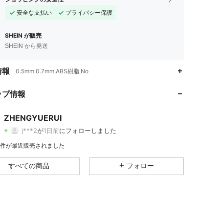
安全な支払い
プライバシー保護
SHEIN が販売
SHEIN から発送
情報
0.5mm,0.7mm,ABS樹脂,No
4.70
23
4
ップ情報
4.70
23
4
ZHENGYUERUI
4.70
23
4
j***2
が
1日前
にフォローしました
3K 件が最近販売されました
すべての商品
フォロー