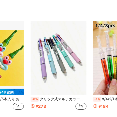
¥48 節約
ィス装飾用筆記ペン、宿題、ノート取り、署名、日常のオフィス筆記に適し、誕生日パーティーの景品や賞品、新学期ギフト、教室の報酬、誕生日プレゼント、パーティーの記念品、文房具コレクターやノベルティペン愛好家に最適なギフト
クリック式マルチカラーボールペン、4-in-1多機能筆記ペン、文房具、学生用品
8/4/2/1本 注射器型ボールペン 看護師用 クリエイティブギ
-6%
-1%
¥273
¥184