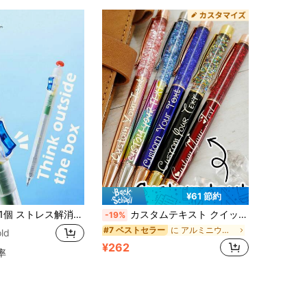
¥61 節約
 ストレス解消スイッチペン、試験対策用 - フィジェットクリッカーゲルペン 0.5mm 滑らかな書き心地、不安解消学習ツール、速乾性インク、ブラシ質問ペン、中高生向け、リラックス書記用具 | ファッションペンデザイン | プラスチックペン、黒ペン芯
カスタムテキスト クイックサンド ボールペン、パーソナライズされた教師用ペン、カスタマイズ可能なフラッシュジェルペン、カスタマイズ可能なWritechペン、回転インクペン、誕生日プレゼント、教師の日ギフト、卒業ギフト、オフィス用品、新学期
-19%
に アルミニウム合金 ペン&リフィル
#7 ベストセラー
ld
¥262
率