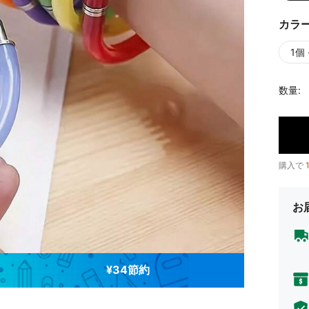
カラ
1個
数量:
購入で
お
¥34節約