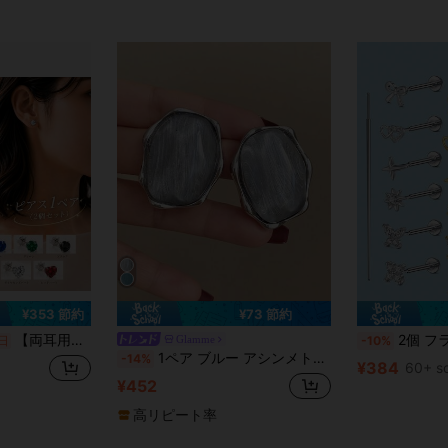
¥73 節約
¥353 節約
【両耳用・2個売り】ピアス 金属アレルギー アレルギー対応 誕生石 つけっぱなし サージカルステンレス レディース セカンドピアス ファーストピアス シンプル シルバー おすすめ セット かわいい 小さい 小さめ ジルコニア
2個 フラットボトム コーン型スタッドピアス、ステンレススチ
Glamme
日
-10%
1ペア ブルー アシンメトリー メタリック トランスペアレント スタッドピアス、女性に人気のファッショナブルなデザイン、デイリーウェア、デート、パーティーに適しています
-14%
¥384
60+ s
¥452
高リピート率