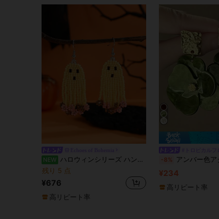
Echoes of Bohemia
#トロピカルフ
ハロウィンシリーズ ハンドメイド ビーズタッセルピアス、ハロウィンゴースト&フラワーダングルピアス、ボヘミアンスタイル、ファッショナブルなヴィンテージ、複数色展開、パーティー、バケーション、休日に最適、ハロウィンの完璧なギフト
アンバー色アクリル製花びら型ロングピアス 1ペア、ヴィンテージヨーロッパ・アメリカ調
NEW
-8%
残り 5 点
¥234
¥676
高リピート率
高リピート率