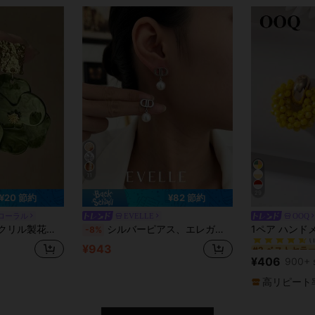
11
29
¥20 節約
¥82 節約
ローラル
EVELLE
OOQ
#2 ベストセラ
フラワージュエリーアクセサリー、女性、女の子、パーティー、結婚式用
シルバーピアス、エレガントでかわいい銅メッキ925シルバーピアス、日常着用や集まりに適しています
-8%
(
#2 ベストセラ
#2 ベストセラ
¥943
(
(
¥406
900+ 
#2 ベストセラ
(
高リピート