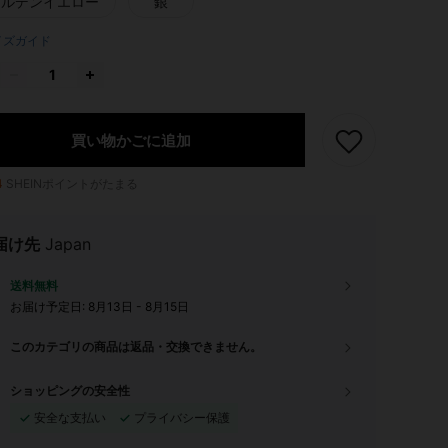
ールデンイエロー
銀
イズガイド
買い物かごに追加
4
SHEINポイントがたまる
届け先
Japan
送料無料
お届け予定日:
8月13日 - 8月15日
このカテゴリの商品は返品・交換できません。
ショッピングの安全性
安全な支払い
プライバシー保護