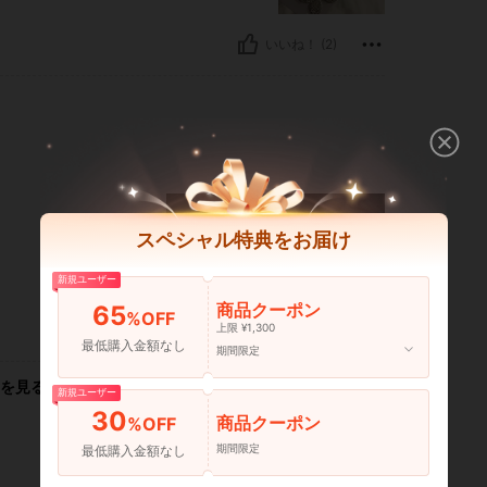
いいね！ (2)
スペシャル特典をお届け
新規ユーザー
商品クーポン
65
%OFF
上限 ¥1,300
いいね！ (2)
最低購入金額なし
期間限定
を見る
新規ユーザー
30
商品クーポン
%OFF
期間限定
最低購入金額なし