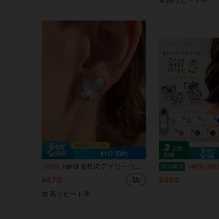
11
¥117 節約
rakol 女性のデイリーウェアに適した、ファッション性の高いシンプルな銅製蝶の形のスタッドピアス2個セット
-20%
国内発送
-47%
最終
¥470
¥404
高リピート率