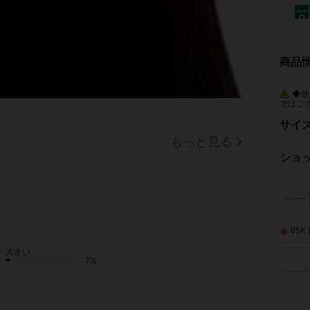
商品
◆使
ではご
があり
き、専
サイ
もっと見る
ショ
85
大きい
7%