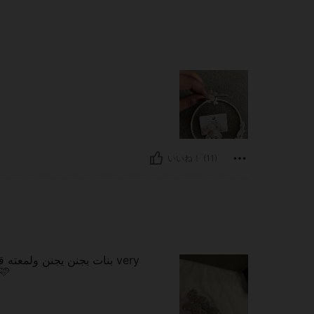
いいね！ (11)
بنات يجنن يجنن ولمع very
🩷