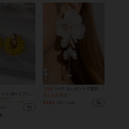
1ペア エレガントで贅沢な精巧なファッション誇張的なフラワーデザイン レディースピアス、フェスティバル、パーティー、ビーチバケーション、カジュアルな日常着に適しています
-12%
イエロー 女性用イヤリング
ー
1ペア ハンドメイド ボヘミアン調 フェイククリスタル&ビーズピアス、小さな幾何学模様ラウンドピアス、バレンタインデー、母の日、結婚式、友人や恋人へのファッションジュエリーギフト、女性の日常、バカンス、パーティーウェアに適しています(ハンドクラフトのビーズの色、数、配置はランダムです)
売り切れ間近！
1000+)
イエロー 女性用イヤリング
イエロー 女性用イヤリング
ー
ー
¥353
100+ sold
1000+)
1000+)
sold
イエロー 女性用イヤリング
ー
1000+)
率