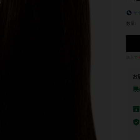
ゴ
サ
数量:
購入で
お