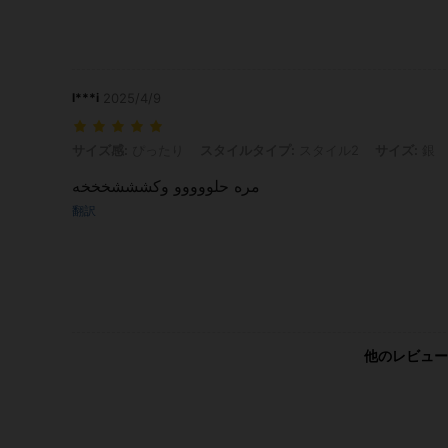
l***i
2025/4/9
サイズ感: ぴったり, スタイルタイプ: スタイル2, サイズ: 銀
サイズ感:
ぴったり
スタイルタイプ:
スタイル2
サイズ:
銀
مره حلووووو وكشششخخخه
翻訳
他のレビュー