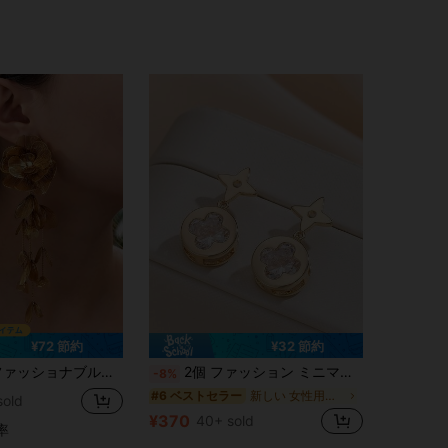
¥72 節約
¥32 節約
ニークなデザイン誇張ピアス、エレガントなヨーロッパスタイルの高級ジュエリー(カード付き発送)
2個 ファッション ミニマリスト スクエア キュービックジルコニア マルチカラー ラッキー クローバー ピアス レディース、日常着用、お出かけ、デート、ギフトに適しています
-8%
新しい 女性用イヤリング
#6 ベストセラー
sold
¥370
40+ sold
率