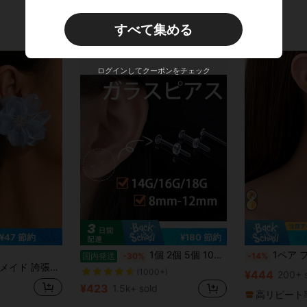
すべて集める
ログインしてクーポンをチェック
¥47 節約
¥180 節約
1個 2個 5個 10個セット ガラスピアス 透明ピアス 14g 16g 18g 軟骨ピアス ガラスピアス透明 ボディピアス ガラスピアス16g 職場 学校 清潔 ファーストピアス 洗える リップ
1ペア ファッショナブルな花びら型ピアス、ユ
国内発送
-30%
-14%
な3Dアクリルフラワー スタッドピアス、スイート エレガント マルチレイヤーペタルピアス、女性の日常、バケーション、パーティーウェアに適しています
(1000+)
¥444
200+ 
¥423
1.5k+ sold
高リピート