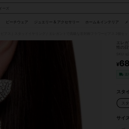
イーズ
 and down arrow keys to navigate search 検索履歴 and 人気ワード. Press Enter to 
ビーチウェア
ジュエリー & アクセサリー
ホーム＆インテリア
メ
 ピアス
スタッドイヤリング
エレガントで高級な非対称フラワーピアス 2個セ
/
/
エレガ
性の日
SKU: s
6
¥
PR
送
スタイ
スタ
サイ