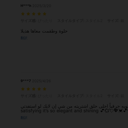
H***h
2025/3/20
サイズ感: ぴったり, スタイルタイプ: スタイル2, サイズ: 銀
サイズ感:
ぴったり
スタイルタイプ:
スタイル2
サイズ:
銀
حلوة وطقمت معاها هذيلا
翻訳
9***7
2025/4/26
サイズ感: ぴったり, スタイルタイプ: スタイル2, サイズ: 銀
サイズ感:
ぴったり
スタイルタイプ:
スタイル2
サイズ:
銀
ته قويه حرفياً احلى حلق اشتريته من شي إن لايك لو استفدتي
satisfying it’s so elegant and shining 💕💞💘💖💓💕
翻訳