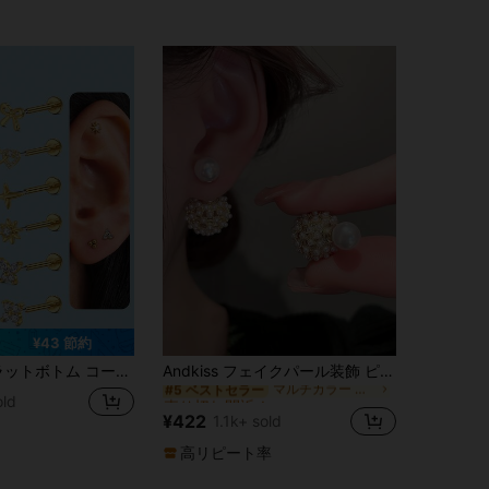
マルチカラー 女性のスタッドピアス
¥43 節約
#5 ベストセラー
売り切れ間近！
ール プッシュイン ノーズリング、ジルコニア イヤースタッド 様々なスタイル、耳たぶ、軟骨、低アレルギー性ピアス、20G レディース
Andkiss フェイクパール装飾 ピアスジャケット2個
マルチカラー 女性のスタッドピアス
マルチカラー 女性のスタッドピアス
#5 ベストセラー
#5 ベストセラー
売り切れ間近！
売り切れ間近！
old
マルチカラー 女性のスタッドピアス
#5 ベストセラー
¥422
1.1k+ sold
売り切れ間近！
高リピート率