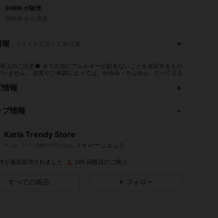
SHEIN が販売
SHEIN から発送
情報
スタイル2,ガラス,多元素
用上のご注意◆ 全ての方にアレルギーが起きないことを保証するもの
ざいません。 体質やご体調によっては、かゆみ・かぶれが生じる場合
...
すべて見る
ますので、皮膚に異常を感じたときは、すぐにご使用をお止めいただ
門医にご相談ください。
ズ情報
4.84
356
4.9K
ップ情報
4.84
356
4.9K
4.84
356
4.9K
Karla Trendy Store
4***q
が
8時間前
にフォローしました
5***9
が閲覧中
4.84
356
4.9K
K 件が最近販売されました
18K 回数目のご購入
4.84
356
4.9K
すべての商品
フォロー
4.84
356
4.9K