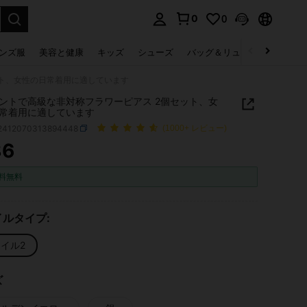
0
0
select.
ンズ服
美容と健康
キッズ
シューズ
バッグ＆リュック
下着＆
ット、女性の日常着用に適しています
ントで高級な非対称フラワーピアス 2個セット、女
常着用に適しています
j2412070313894448
(1000+ レビュー)
86
ICE AND AVAILABILITY
料無料
ルタイプ:
イル2
ズ