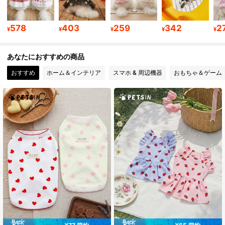
578
403
259
342
2
217K フォロワー
4.87
¥
¥
¥
¥
¥
あなたにおすすめの商品
217K フォロワー
4.87
おすすめ
ホーム＆インテリア
スマホ & 周辺機器
おもちゃ＆ゲーム
217K フォロワー
4.87
217K フォロワー
4.87
217K フォロワー
4.87