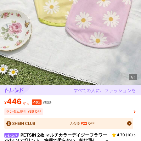
1/5
446
-16%
¥
¥532
から
ランダム割引 ¥86 OFF
入会後
¥22
OFF
PETSIN 2枚 マルチカラーデイジーフラワー
4.70
(
10
)
かわいいプリント、快適で柔らかい、抜け毛し