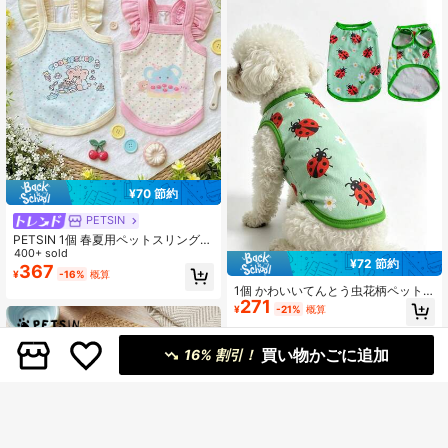
¥70 節約
PETSIN
PETSIN 1個 春夏用ペットスリングベ
スト、かわいいカートゥーン柄パス
400+ sold
¥72 節約
テルカラーの小型犬猫用アウトフィ
367
¥
-16%
概算
ット
1個 かわいいてんとう虫花柄ペット
271
タンクトップ、通気性メッシュノー
¥
-21%
概算
スリーブ犬用ベスト、ソフト軽量子
犬夏服、カジュアル日常着小型・中
型犬用アウトフィット、犬服、グリ
買い物かごに追加
16% 割引！
ーンペットアパレル チワワ プードル
ビション用