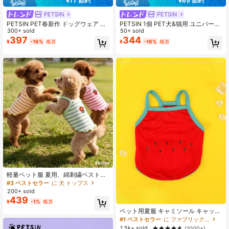
¥77 節約
¥65 節約
PETSIN
PETSIN
PETSIN PET春新作 ドッグウェア PE
PETSIN 1個 PET犬&猫用 ユニバーサ
T用品 ドッグタンクトップ キャット
300+ sold
ル フローラル チェック いちご柄 か
50+ sold
Tシャツ テディベア アウトフィット
わいい キャップスリーブ ドレス、ス
397
344
¥
-16%
概算
¥
-16%
概算
小型犬猫用カジュアルクールタンク
ウィートカントリースタイル
トップ ドッグウェア キャットウェア
春夏新作タンクトップ
軽量ペット服 夏用、綿刺繍ベスト、
猫や小型犬に適しています、プード
#3 ベストセラー
に 犬 トップス
ル、ビションフリーゼ、ポメラニア
200+ sold
ンなどの通気性のある服装、涼しい
439
¥
-1%
概算
夏用、軽量通気性のある屋外服猫用
ペット用夏服 キャミソール キャット
&ドッグ用 通気性抜群 柄あり アンチ
#1 ベストセラー
に ファブリック ペットタンク
シェッド
1.5k+ sold
(1000+)