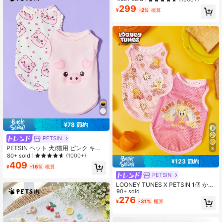
299
¥
-2%
概算
¥78 節約
PETSIN
PETSIN ペット 犬/猫用 ピンク キュ
8
ートな豚プリント 快適 通気性犬用ベ
80+ sold
(1000+)
¥123 節約
スト 2枚セット
409
¥
-16%
概算
PETSIN
LOONEY TUNES X PETSIN 1個 かわ
いい黄色い鳥 LOVE レインボー雲と
90+ sold
花柄プリント PET用タンクトップ ミ
276
¥
-31%
概算
ックスカラー 優しい抜け毛防止 ノー
スリーブ 細孔通気性 ペットウェア