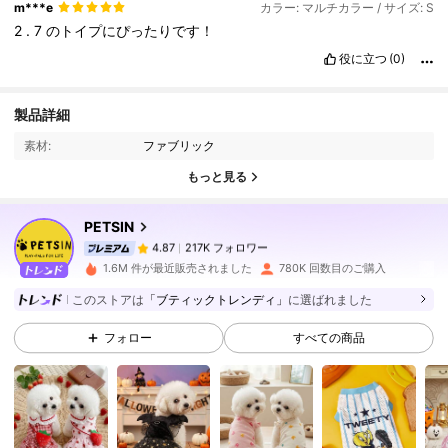
m***e
カラー: マルチカラー / サイズ: S
2
.
7
のトイプにぴったりです！
役に立つ
(0)
217K フォロワー
4.87
製品詳細
素材:
ファブリック
217K フォロワー
4.87
もっと見る
PETSIN
217K フォロワー
4.87
m***4
は
1日前
に購入しました
1.6M 件が最近販売されました
780K 回数目のご購入
このストアは
「ブティックトレンディ」
に選ばれました
217K フォロワー
4.87
フォロー
すべての商品
217K フォロワー
4.87
217K フォロワー
4.87