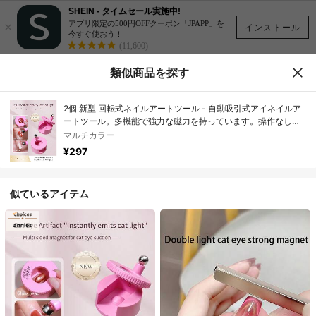
SHEIN - タイムセール実施中!
×
アプリ限定の500円OFFクーポン「JPAPP」を
インストール
今すぐ使おう！
(11,600)
類似商品を探す
2個 新型 回転式ネイルアートツール - 自動吸引式アイネイルア
ートツール。多機能で強力な磁力を持っています。操作なしで
幅広い光、フルライト、フレンチネイルアートのアイラインを
マルチカラー
吸い取ることができます。ネイルサロンや初心者ネイルアーテ
¥297
ィストが、ハンドメイドネイルステッカー、ネイルピアス、プ
レスオンネイルなどのアイネイルアートを作成する際に使用す
るのに適しています。優れたネイルケア製品。
似ているアイテム